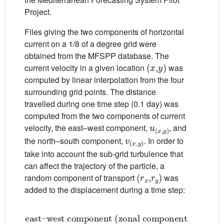
Project.
Files giving the two components of horizontal
current on a 1/8 of a degree grid were
obtained from the MFSPP database. The
(
x
,
y
)
current velocity in a given location
was
computed by linear interpolation from the four
surrounding grid points. The distance
travelled during one time step (0.1 day) was
computed from the two components of current
u
(
x
,
y
)
velocity, the east–west component,
, and
v
(
x
,
y
)
the north–south component,
. In order to
take into account the sub-grid turbulence that
can affect the trajectory of the particle, a
(
r
x
,
r
y
)
random component of transport
was
added to the displacement during a time step:
east–west component (zonal component)