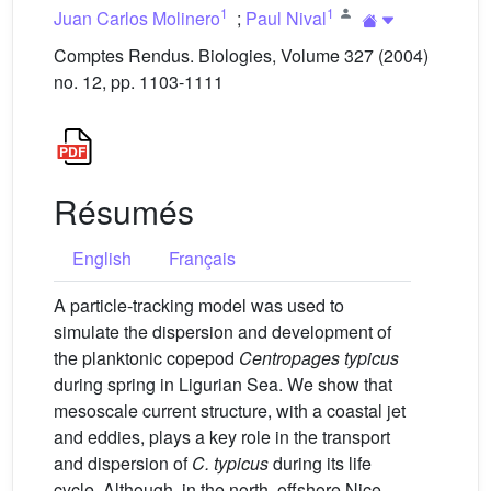
1
1
Juan Carlos Molinero
;
Paul Nival
Comptes Rendus. Biologies, Volume 327 (2004)
no. 12, pp. 1103-1111
Résumés
English
Français
A particle-tracking model was used to
simulate the dispersion and development of
the planktonic copepod
Centropages typicus
during spring in Ligurian Sea. We show that
mesoscale current structure, with a coastal jet
and eddies, plays a key role in the transport
and dispersion of
C. typicus
during its life
cycle. Although, in the north, offshore Nice,