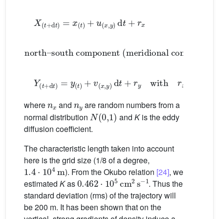
X
(
t
+
d
t
)
=
x
(
t
)
+
u
(
x
,
y
)
d
t
+
r
x
north–south component (meridional component)
Y
(
t
+
d
t
)
=
y
(
t
)
+
v
(
x
,
y
)
d
t
+
r
y
with
r
x
=
n
x
(
2
K
d
t
)
0
n
x
n
y
where
and
are random numbers from a
N
(
0
,
1
)
normal distribution
and
K
is the eddy
diffusion coefficient.
The characteristic length taken into account
here is the grid size (1/8 of a degree,
1.4
⋅
10
4
m
). From the Okubo relation
[24]
, we
0.462
⋅
10
5
cm
2
s
−1
estimated
K
as
. Thus the
standard deviation (rms) of the trajectory will
be 200 m. It has been shown that on the
vertical, strong gradients of density induce a