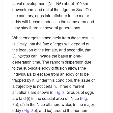
larval development (N1–N6) about 100 km
downstream and out of the Ligurian Sea. On
the contrary, eggs laid offshore in the major
eddy will become adults in the same area and
may stay there for several generations.
What emerges immediately from these results
is, firstly, that the fate of eggs will depend on
the location of the female, and secondly, that
C. typicus
can invade the basin in one-
generation time. The random dispersion due
to the sub-scale eddy diffusion allows the
individuals to escape from an eddy or to be
trapped by it. Under this condition, the issue of
a trajectory is not certain. Three different
situations are shown in
Fig. 3
. Groups of eggs
are laid (
i
) in the coastal area off Nice (
Fig.
3
a), (
ii
) in the Nice offshore water, in the major
eddy (
Fig. 3
b), and (
iii
) around the northern