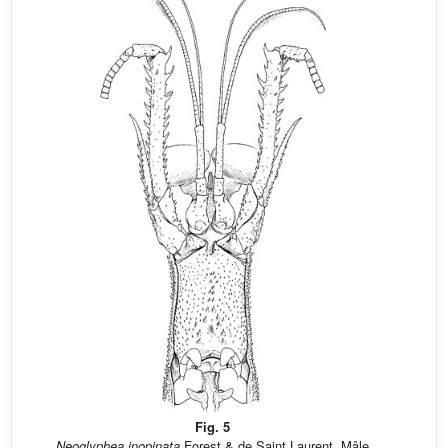
Fig. 5
Neoglyphea inopinata
Forest & de Saint Laurent. Mâle