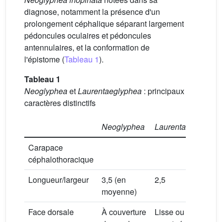
diagnose, notamment la présence d'un
prolongement céphalique séparant largement
pédoncules oculaires et pédoncules
antennulaires, et la conformation de
l'épistome (
Tableau 1
).
Tableau 1
Neoglyphea
et
Laurentaeglyphea
: principaux
caractères distinctifs
Neoglyphea
Laurentaeglyphea
Carapace
céphalothoracique
Longueur/largeur
3,5 (en
2,5
moyenne)
Face dorsale
À couverture
Lisse ou