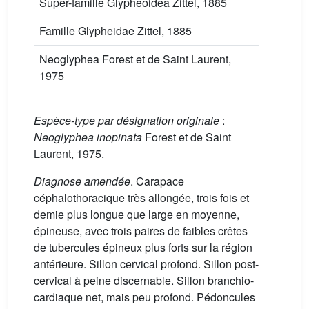
Super-famille Glypheoidea Zittel, 1885
Famille Glypheidae Zittel, 1885
Neoglyphea Forest et de Saint Laurent,
1975
Espèce-type par désignation originale
:
Neoglyphea inopinata
Forest et de Saint
Laurent, 1975.
Diagnose amendée
. Carapace
céphalothoracique très allongée, trois fois et
demie plus longue que large en moyenne,
épineuse, avec trois paires de faibles crêtes
de tubercules épineux plus forts sur la région
antérieure. Sillon cervical profond. Sillon post-
cervical à peine discernable. Sillon branchio-
cardiaque net, mais peu profond. Pédoncules