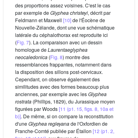
des proportions assez voisines. C'est le cas
par exemple de
Glyphea christeyi
, décrit par
Feldmann et Maxwell
[10]
de l'Éocène de
Nouvelle-Zélande, dont une vue schématique
latérale du céphalothorax est reproduite ici
(
Fig. 7
). La comparaison avec un dessin
homologue de
Laurentaeglyphea
neocaledonica
(
Fig. 8
) montre des
ressemblances frappantes, notamment dans
la disposition des sillons post-cervicaux.
Cependant, on observe également des
similitudes avec des formes beaucoup plus
anciennes, par exemple avec les
Glyphea
rostrata
(Phillips, 1829), du Jurassique moyen
figurées par Woods
[11 (p1. 15, figs. 8, 10a et
b)]
. De même, si on compare la reconstitution
d'une
Glyphea regleyana
de l'Oxfordien de
Franche-Comté publiée par Étallon
[12 (p1. 2,