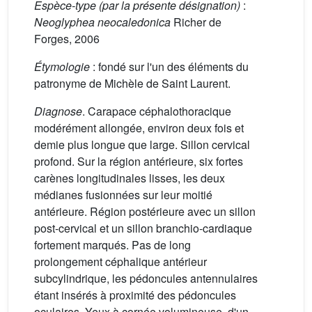
Espèce-type (par la présente désignation)
:
Neoglyphea neocaledonica
Richer de
Forges, 2006
Étymologie
: fondé sur l'un des éléments du
patronyme de Michèle de Saint Laurent.
Diagnose
. Carapace céphalothoracique
modérément allongée, environ deux fois et
demie plus longue que large. Sillon cervical
profond. Sur la région antérieure, six fortes
carènes longitudinales lisses, les deux
médianes fusionnées sur leur moitié
antérieure. Région postérieure avec un sillon
post-cervical et un sillon branchio-cardiaque
fortement marqués. Pas de long
prolongement céphalique antérieur
subcylindrique, les pédoncules antennulaires
étant insérés à proximité des pédoncules
oculaires. Yeux à cornée volumineuse, d'un