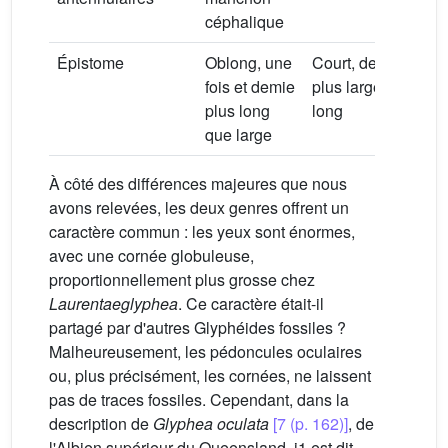
céphalique
Épistome
Oblong, une
Court, deux fois
fois et demie
plus large que
plus long
long
que large
À côté des différences majeures que nous
avons relevées, les deux genres offrent un
caractère commun : les yeux sont énormes,
avec une cornée globuleuse,
proportionnellement plus grosse chez
Laurentaeglyphea
. Ce caractère était-il
partagé par d'autres Glyphéides fossiles ?
Malheureusement, les pédoncules oculaires
ou, plus précisément, les cornées, ne laissent
pas de traces fossiles. Cependant, dans la
description de
Glyphea oculata
[7 (p. 162)]
, de
l'Albien supérieur du Queensland, i1 est dit