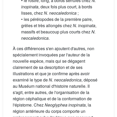
• le rostre, long, à bords serrulés chez
N.
inopinata
, deux fois plus court, à bords
lisses, chez
N. neocaledonica
;
• les péréiopodes de la première paire,
grêles et très allongés chez
N. inopinata
,
massifs et beaucoup plus courts chez
N.
neocaledonica
.
À ces différences s'en ajoutent d'autres, non
spécialement invoquées par l'auteur de la
nouvelle espèce, mais qui se dégagent
clairement de sa description et de ses
illustrations et que je confirme après avoir
examiné le type de
N. neocaledonica
, déposé
au Muséum national d'histoire naturelle. II
s'agit, entre autres, de l'organisation de la
région céphalique et de la conformation de
l'épistome. Chez
Neoglyphea inopinata
, la
région antérieure du corps comporte un