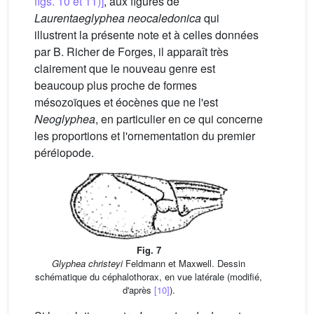
figs. 10 et 11)]
, aux figures de
Laurentaeglyphea neocaledonica
qui
illustrent la présente note et à celles données
par B. Richer de Forges, il apparaît très
clairement que le nouveau genre est
beaucoup plus proche de formes
mésozoïques et éocènes que ne l'est
Neoglyphea
, en particulier en ce qui concerne
les proportions et l'ornementation du premier
péréiopode.
Fig. 7
Glyphea christeyi
Feldmann et Maxwell. Dessin
schématique du céphalothorax, en vue latérale (modifié,
d'après
[10]
).