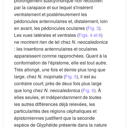
prolongement subcylindrique non recouvert
par la carapace et sur lequel s'insèrent
ventralement et postérieurement les
pédoncules antennulaires et, distalement, loin
en avant, les pédoncules oculaires (
Fig. 3
).
Les vues latérales et ventrales (
Figs. 4 et 6
)
ne montrent rien de tel chez
N. neocaledonica
: les insertions antennulaires et oculaires
apparaissent comme rapprochées. Quant à la
conformation de l'épistome, elle est tout autre.
Très allongé, une fois et demie plus long que
large, chez
N. inopinata
(
Fig. 5
), il est au
contraire court, près de deux fois plus large
que long chez
N. neocaledonica
(
Fig. 6
). À
elles seules, et indépendamment de toutes
les autres différences déjà relevées, les
particularités des régions céphaliques et
épistomiennes justifient que la seconde
espèce de Glyphéide présente dans la nature