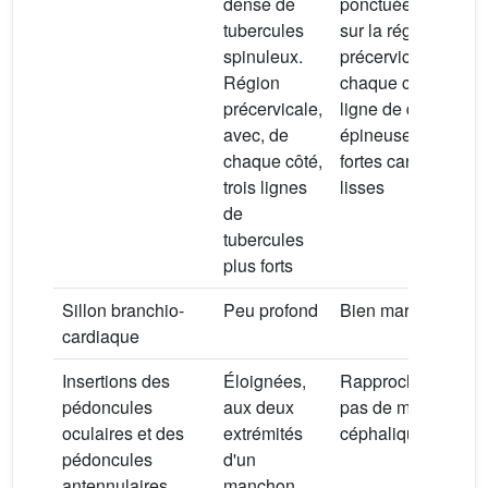
dense de
ponctuée, avec,
tubercules
sur la région
spinuleux.
précervicale, de
Région
chaque côté, une
précervicale,
ligne de dents
avec, de
épineuses et trois
chaque côté,
fortes carènes
trois lignes
lisses
de
tubercules
plus forts
Sillon branchio-
Peu profond
Bien marqué
cardiaque
Insertions des
Éloignées,
Rapprochées,
pédoncules
aux deux
pas de manchon
oculaires et des
extrémités
céphalique
pédoncules
d'un
antennulaires
manchon