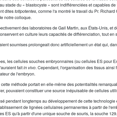
au stade du « blastocyste » sont indifférenciées et capables de f
ont dites
totipotentes
, comme l'a montré le travail du Pr. Richard
de notre colloque.
ctivement des laboratoires de Gail Martin, aux États-Unis, et d
onservent en culture leurs capacités de différenciation, tout e
taient soumises prolongeait donc artificiellement un état qui, d
iées, les cellules souches embryonnaires (ou cellules ES pour E
'auraient fait
in vivo
. Cependant, l'organisation des tissus ainsi
sateur de l'embryon.
ue cette méthode portait en elle-même des potentialités remarqua
cier, pouvaient constituer une source inépuisable de cellules ut
é pendant longtemps au développement de cette technologie et à
ablissement de lignées cellulaires permanentes à partir de l'e
ules ES qu'à partir d'une unique souche de souris, la souche 129