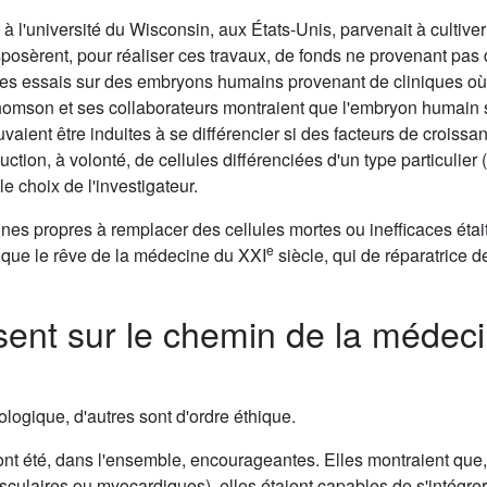
à l'université du Wisconsin, aux États-Unis, parvenait à cultive
osèrent, pour réaliser ces travaux, de fonds ne provenant pas
des essais sur des embryons humains provenant de cliniques où
Thomson et ses collaborateurs montraient que l'embryon humain s
aient être induites à se différencier si des facteurs de croissa
uction, à volonté, de cellules différenciées d'un type particulier
e choix de l'investigateur.
es propres à remplacer des cellules mortes ou inefficaces était
e
que le rêve de la médecine du XXI
siècle, qui de réparatrice d
issent sur le chemin de la médec
iologique, d'autres sont d'ordre éthique.
nt été, dans l'ensemble, encourageantes. Elles montraient que, 
sculaires ou myocardiques), elles étaient capables de s'intégre