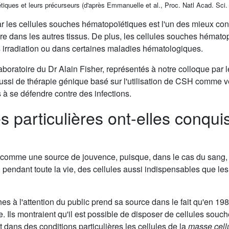
tiques et leurs précurseurs (d'après Emmanuelle et al., Proc. Natl Acad. Sc
les cellules souches hématopoïétiques est l'un des mieux connu
 dans les autres tissus. De plus, les cellules souches hématopo
ès irradiation ou dans certaines maladies hématologiques.
oratoire du Dr Alain Fisher, représentés à notre colloque par 
éussi de thérapie génique basé sur l'utilisation de CSH comme v
 à se défendre contre des infections.
particulières ont-elles conquis
 comme une source de jouvence, puisque, dans le cas du sang, bi
 pendant toute la vie, des cellules aussi indispensables que les
es à l'attention du public prend sa source dans le fait qu'en 19
Ils montraient qu'il est possible de disposer de cellules souche
t dans des conditions particulières les cellules de la
masse cellu