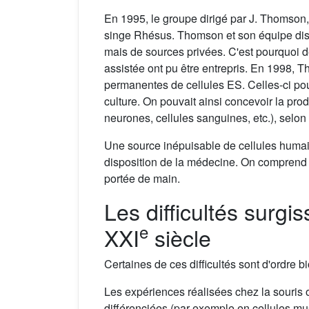
En 1995, le groupe dirigé par J. Thomson, 
singe Rhésus. Thomson et son équipe disp
mais de sources privées. C'est pourquoi 
assistée ont pu être entrepris. En 1998, 
permanentes de cellules ES. Celles-ci pouv
culture. On pouvait ainsi concevoir la prod
neurones, cellules sanguines, etc.), selon l
Une source inépuisable de cellules humain
disposition de la médecine. On comprend 
portée de main.
Les difficultés surg
e
XXI
siècle
Certaines de ces difficultés sont d'ordre b
Les expériences réalisées chez la souris o
différenciées (par exemple en cellules mu