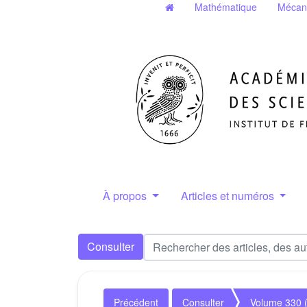
Mathématique
Mécan
À propos
Articles et numéros
Consulter
Précédent
Consulter
Volume 330 