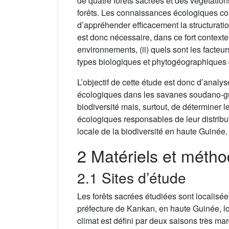
de quatre forêts sacrées et des végétatio
forêts. Les connaissances écologiques co
d’appréhender efficacement la structuratio
est donc nécessaire, dans ce fort context
environnements, (ii) quels sont les facteu
types biologiques et phytogéographiques q
L’objectif de cette étude est donc d’analyse
écologiques dans les savanes soudano-guin
biodiversité mais, surtout, de déterminer 
écologiques responsables de leur distribut
locale de la biodiversité en haute Guinée.
2 Matériels et méth
2.1 Sites d’étude
Les forêts sacrées étudiées sont localisée
préfecture de Kankan, en haute Guinée, lo
climat est défini par deux saisons très ma