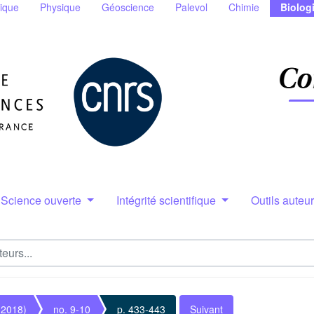
ique
Physique
Géoscience
Palevol
Chimie
Biolog
Science ouverte
Intégrité scientifique
Outils auteu
(2018)
no. 9-10
p. 433-443
Suivant