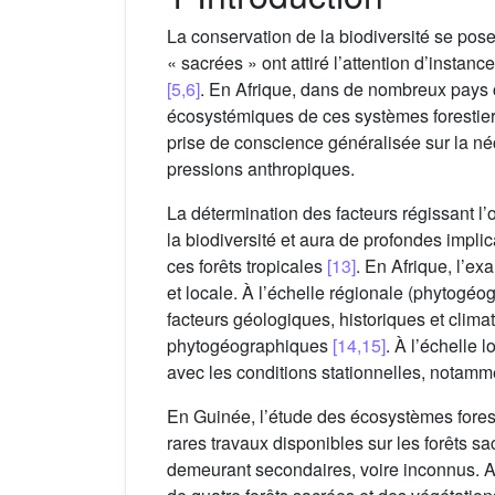
La conservation de la biodiversité se po
« sacrées » ont attiré l’attention d’instanc
[5,6]
. En Afrique, dans de nombreux pays c
écosystémiques de ces systèmes forestie
prise de conscience généralisée sur la né
pressions anthropiques.
La détermination des facteurs régissant l’
la biodiversité et aura de profondes implic
ces forêts tropicales
[13]
. En Afrique, l’e
et locale. À l’échelle régionale (phytogéo
facteurs géologiques, historiques et clima
phytogéographiques
[14,15]
. À l’échelle 
avec les conditions stationnelles, notammen
En Guinée, l’étude des écosystèmes foresti
rares travaux disponibles sur les forêts s
demeurant secondaires, voire inconnus. Af