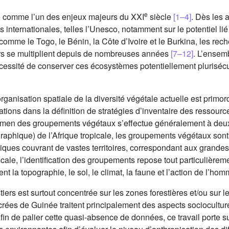
e
se comme l’un des enjeux majeurs du XXI
siècle
[1–4]
. Dès les 
es internationales, telles l’Unesco, notamment sur le potentiel lié
omme le Togo, le Bénin, la Côte d’Ivoire et le Burkina, les rech
rs se multiplient depuis de nombreuses années
[7–12]
. L’ensem
cessité de conserver ces écosystèmes potentiellement plurisécu
organisation spatiale de la diversité végétale actuelle est prim
ations dans la définition de stratégies d’inventaire des ressourc
xamen des groupements végétaux s’effectue généralement à deu
graphique) de l’Afrique tropicale, les groupements végétaux sont 
tiques couvrant de vastes territoires, correspondant aux grandes
locale, l’identification des groupements repose tout particulièremen
t la topographie, le sol, le climat, la faune et l’action de l’ho
ers est surtout concentrée sur les zones forestières et/ou sur l
acrées de Guinée traitent principalement des aspects sociocultur
in de palier cette quasi-absence de données, ce travail porte s