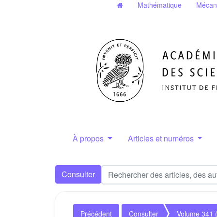
Mathématique
Mécan
À propos
Articles et numéros
Consulter
Précédent
Consulter
Volume 341 