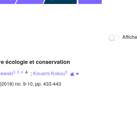
Affich
re écologie et conservation
2
,
3
,
4
5
iewski
;
Kouami Kokou
2018) no. 9-10, pp. 433-443