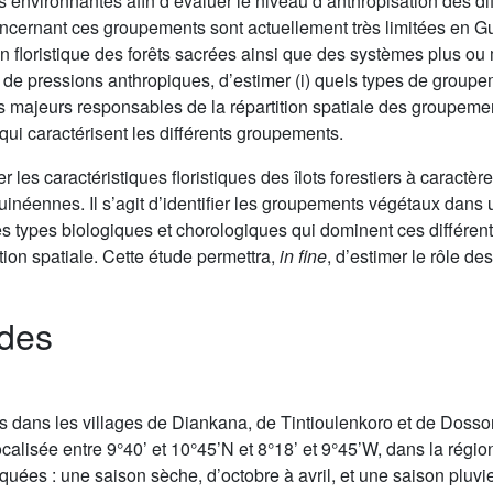
ns environnantes afin d’évaluer le niveau d’anthropisation des d
ncernant ces groupements sont actuellement très limitées en Gu
n floristique des forêts sacrées ainsi que des systèmes plus ou 
e de pressions anthropiques, d’estimer (i) quels types de grou
rs majeurs responsables de la répartition spatiale des groupement
ui caractérisent les différents groupements.
r les caractéristiques floristiques des îlots forestiers à caractèr
éennes. Il s’agit d’identifier les groupements végétaux dans u
les types biologiques et chorologiques qui dominent ces différen
ion spatiale. Cette étude permettra,
in fine
, d’estimer le rôle d
odes
s dans les villages de Diankana, de Tintioulenkoro et de Dossor
calisée entre 9°40’ et 10°45’N et 8°18’ et 9°45’W, dans la régi
rquées : une saison sèche, d’octobre à avril, et une saison plu