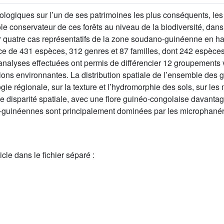
giques sur l’un de ses patrimoines les plus conséquents, les f
le conservateur de ces forêts au niveau de la biodiversité, dans 
ur quatre cas représentatifs de la zone soudano-guinéenne en h
e de 431 espèces, 312 genres et 87 familles, dont 242 espèces,
analyses effectuées ont permis de différencier 12 groupements
tions environnantes. La distribution spatiale de l’ensemble des
e régionale, sur la texture et l’hydromorphie des sols, sur les 
e disparité spatiale, avec une flore guinéo-congolaise davantag
-guinéennes sont principalement dominées par les microphanér
cle dans le fichier séparé :