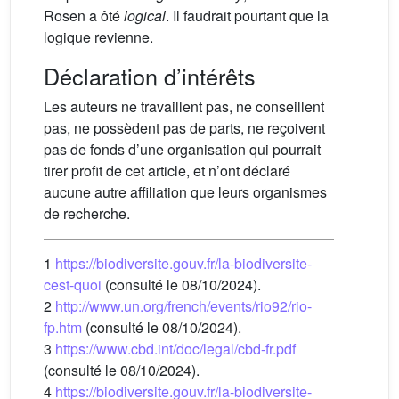
Rosen a ôté
logical
. Il faudrait pourtant que la
logique revienne.
Déclaration d’intérêts
Les auteurs ne travaillent pas, ne conseillent
pas, ne possèdent pas de parts, ne reçoivent
pas de fonds d’une organisation qui pourrait
tirer profit de cet article, et n’ont déclaré
aucune autre affiliation que leurs organismes
de recherche.
1
https://biodiversite.gouv.fr/la-biodiversite-
cest-quoi
(consulté le 08/10/2024).
2
http://www.un.org/french/events/rio92/rio-
fp.htm
(consulté le 08/10/2024).
3
https://www.cbd.int/doc/legal/cbd-fr.pdf
(consulté le 08/10/2024).
4
https://biodiversite.gouv.fr/la-biodiversite-