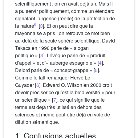
scientifiquement : on en avait déjà un. Mais il
a pu servir politiquement, comme un étendard
signalant l’urgence (réelle) de la protection de
6
la nature
[
3
]. Et on peut dire que la
mayonnaise a pris : on retrouva ce mot bien
au-delà de la seule sphère scientifique. David
Takacs en 1996 parle de « slogan
politique » [
3
]. Lévêque parle de « produit
d’appel » et d’« auberge espagnole » [
4
].
Delord parle de « concept-grappe » [
5
].
Comme le fait remarquer Hervé Le
Guyader [
6
], Edward O. Wilson en 2000 croit
devoir préciser ce qu’est la biodiversité « pour
un scientifique » [
7
], ce qui signifie que le
terme est déjà très utilisé en dehors des
sciences et même peut-être déjà en voie de
dilution sémantique.
1. Confusions actuelles