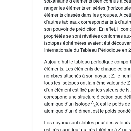
soixantaine d’éléments bien connus à cett
ranger les éléments en séries (horizontal
éléments classés dans les groupes. A cet
d’autres tableaux correspondants à d’autr
son pouvoir de prédiction. En effet, il co
propriétés se sont révélées conformes a
isotopes éphémères avaient été découvert
Internationale du Tableau Périodique en 2
Aujourd’hui le tableau périodique compor
éléments. Les éléments de chaque colonn
nombres attachés à son noyau : Z, le nom
tous les isotopes ont la même valeur de Z
d’un élément est fixé par les valeurs de N
correspond une structure électronique défi
A
atomique d’un isotope
X est le poids d
Z
atomique d’un élément est le poids pondér
Les noyaux sont stables pour des valeurs d
est très supérieur ou très inférieur à Z ou