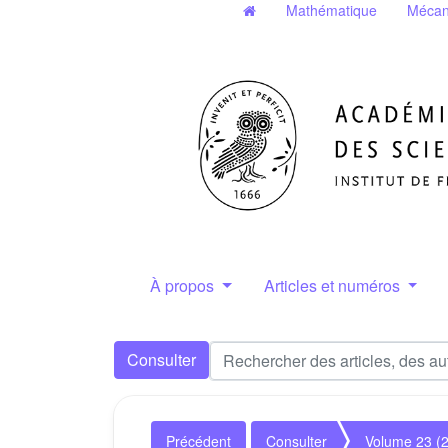
Mathématique
Mécan
À propos
Articles et numéros
Consulter
Précédent
Consulter
Volume 23 (