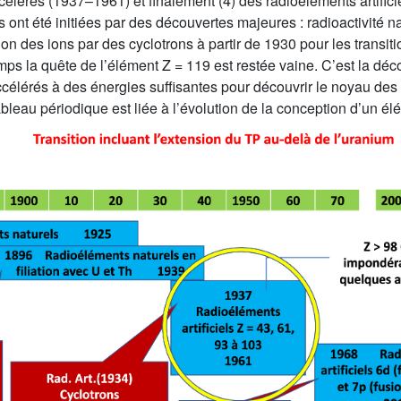
ccélérés (1937–1961) et finalement (4) des radioéléments artific
ont été initiées par des découvertes majeures : radioactivité nat
ation des ions par des cyclotrons à partir de 1930 pour les transiti
ps la quête de l’élément Z = 119 est restée vaine. C’est la décou
célérés à des énergies suffisantes pour découvrir le noyau des 
ableau périodique est liée à l’évolution de la conception d’un é