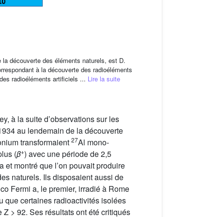
 de la découverte des éléments naturels, est D.
 correspondant à la découverte des radioéléments
s des radioéléments artificiels ...
Lire la suite
, à la suite d’observations sur les
en 1934 au lendemain de la découverte
27
lonium transformaient
Al mono-
+
lus (
β
) avec une période de 2,5
ha et montré que l’on pouvait produire
des naturels. Ils disposaient aussi de
co Fermi a, le premier, irradié à Rome
u que certaines radioactivités isolées
Z > 92. Ses résultats ont été critiqués