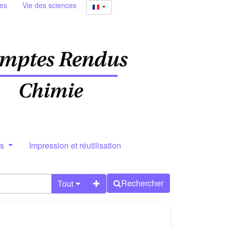
ies
Vie des sciences
rs
Impression et réutilisation
Rechercher
Tout