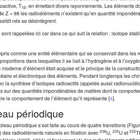
oactive, T
, en émettant divers rayonnements. Les éléments don
1∕2
e Z = 98 les radioéléments n’existent qu’en quantité impondérab
sitôt nés se désintègrent.
ont rappelées ici car dans ce qui suit la relation : isotope stab
pris comme une entité élémentaire qui se conservait dans les r
roportions dans lesquelles il se liait à l’hydrogène et à l’oxy
 moderne d’élément était acquise et le principe de la construct
cléaire et électronique des éléments. Pendant longtemps les ch
 la synthèse d’isotopes radioactifs (appelés aussi radionucléide
es sur des quantités impondérables de matière dont le comport
re le comportement de l’élément qu’il représente [
4
].
eau périodique
bleau périodique s’est faite au cours de quatre transitions (Figu
238
235
232
) des radioéléments naturels en filiation avec
U,
U et
T