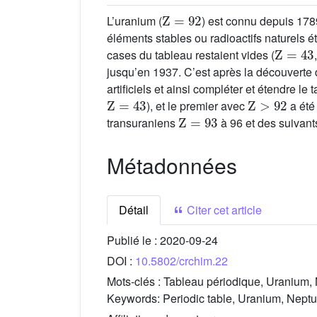
Z
=
92
L’uranium (
) est connu depuis 1789
éléments stables ou radioactifs naturels é
Z
=
43
cases du tableau restaient vides (
jusqu’en 1937. C’est après la découverte d
artificiels et ainsi compléter et étendre l
Z
=
43
Z
>
92
), et le premier avec
a été 
Z
=
93
transuraniens
à 96 et des suivant
Métadonnées
Détail
Citer cet article
Publié le :
2020-09-24
DOI :
10.5802/crchim.22
Mots-clés :
Tableau périodique, Uranium, 
Keywords:
Periodic table, Uranium, Nept