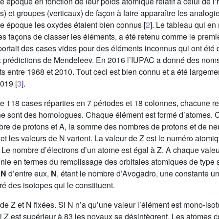
e époque en fonction de leur poids atomique relatif à celui de 
es) et groupes (verticaux) de façon à faire apparaître les anal
te époque les oxydes étaient bien connus [
2
]. Le tableau qui en
es façons de classer les éléments, a été retenu comme le premie
mportait des cases vides pour des éléments inconnus qui ont été 
ux prédictions de Mendeleev. En 2016 l’IUPAC a donné des nom
s entre 1968 et 2010. Tout ceci est bien connu et a été large
019 [
3
].
te 118 cases réparties en 7 périodes et 18 colonnes, chacune r
e sont des homologues. Chaque élément est formé d’atomes. C
bre de protons et A, la somme des nombres de protons et de neu
 et les valeurs de N varient. La valeur de Z est le numéro atomi
. Le nombre d’électrons d’un atome est égal à Z. A chaque valeu
nie en termes du remplissage des orbitales atomiques de type s,
e
N
d’entre eux,
N
, étant le nombre d’Avogadro, une constante uni
é des isotopes qui le constituent.
e Z et N fixées. Si N n’a qu’une valeur l’élément est mono-isoto
 si Z est supérieur à 83 les noyaux se désintègrent. Les atomes c