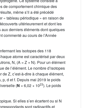
l’hydrogène. Ce système consiste à
ogies de comportement chimique des
 résulte, même s’il a été précédé
r « tableau périodique » en raison de
découverts ultérieurement et dont les
s aux derniers éléments dont quelques
ment commenté au cours de l’Année
enfermant les isotopes des 118
haque atome est caractérisé par deux
trons, N, (A = Z + N). Pour un élément
que de l’élément. Le nombre d’isotopes
r de Z, c’est-à-dire à chaque élément,
 p, d et f. Depuis mai 2019 le poids
23
verselle (
N
= 6,02 × 10
). Le poids
pique. Si elles s’en écartent ou si N
orrespondants sont radioactifs et