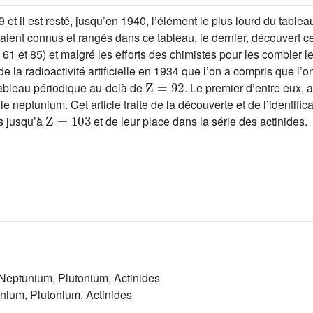
 et il est resté, jusqu’en 1940, l’élément le plus lourd du table
taient connus et rangés dans ce tableau, le dernier, découvert ce
, 61 et 85) et malgré les efforts des chimistes pour les combler le
e la radioactivité artificielle en 1934 que l’on a compris que l’
Z
=
92
e tableau périodique au-delà de
. Le premier d’entre eux,
le neptunium. Cet article traite de la découverte et de l’identif
Z
=
103
s jusqu’à
et de leur place dans la série des actinides.
Neptunium, Plutonium, Actinides
unium, Plutonium, Actinides