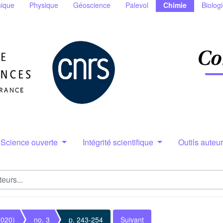
ique
Physique
Géoscience
Palevol
Chimie
Biolog
Science ouverte
Intégrité scientifique
Outils auteu
2020)
no. 3
p. 243-254
Suivant