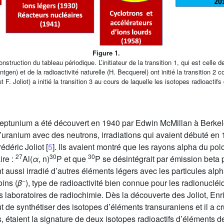
Figure 1.
nstruction du tableau périodique. L’initiateur de la transition 1, qui est celle
n) et de la radioactivité naturelle (H. Becquerel) ont initié la transition 2
. et F. Joliot) a initié la transition 3 au cours de laquelle les isotopes radioactif
eptunium a été découvert en 1940 par Edwin McMillan à Berkeley
e l’uranium avec des neutrons, irradiations qui avaient débuté 
rédéric Joliot [
5
]. Ils avaient montré que les rayons alpha du po
27
30
30
ire :
Al(
α
, n)
P et que
P se désintégrait par émission beta p
ent aussi irradié d’autres éléments légers avec les particules alp
−
ins (
β
), type de radioactivité bien connue pour les radionucléi
laboratoires de radiochimie. Dès la découverte des Joliot, Enri
 de synthétiser des isotopes d’éléments transuraniens et il a cr
 étaient la signature de deux isotopes radioactifs d’éléments de 