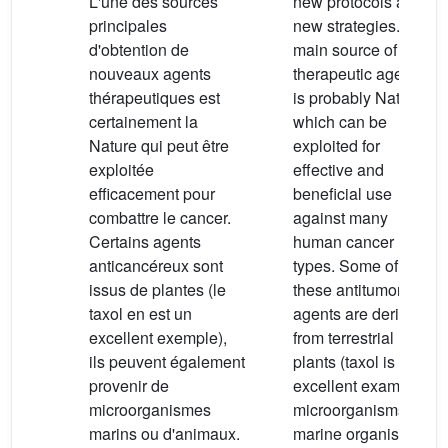
L'une des sources
new protocols and
principales
new strategies. The
d'obtention de
main source of new
nouveaux agents
therapeutic agents
thérapeutiques est
is probably Nature,
certainement la
which can be
Nature qui peut être
exploited for
exploitée
effective and
efficacement pour
beneficial use
combattre le cancer.
against many
Certains agents
human cancer
anticancéreux sont
types. Some of
issus de plantes (le
these antitumoral
taxol en est un
agents are derived
excellent exemple),
from terrestrial
ils peuvent également
plants (taxol is an
provenir de
excellent example),
microorganismes
microorganisms,
marins ou d'animaux.
marine organisms