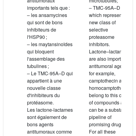
antitumoraux
microtubules;
importants tels que :
– TMC-95A–D
– les ansamycines
which represent a
qui sont de bons
new class of
inhibiteurs de
selective
l'HSP90 ;
proteasome
– les maytansinoïdes
inhibitors.
qui bloquent
Lactone–lactames
l'assemblage des
are also important
tubulines ;
antitumoral agents;
– Le TMC-95A–D qui
for example,
appartient à une
camptothecin and
nouvelle classe
homocamptothecins
d'inhibiteurs du
belong to this class
protéasome.
of compounds and
Les lactone-lactames
can be a substantial
sont également de
pipeline of
bons agents
promising drugs.
antitumoraux comme
For all these