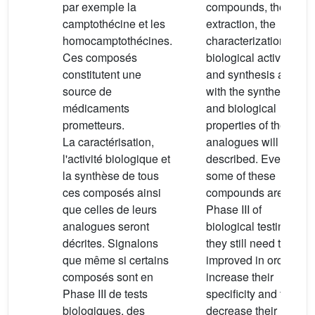
par exemple la
compounds, the
camptothécine et les
extraction, the
homocamptothécines.
characterization, the
Ces composés
biological activity
constitutent une
and synthesis along
source de
with the synthesis
médicaments
and biological
prometteurs.
properties of their
La caractérisation,
analogues will be
l'activité biologique et
described. Even if
la synthèse de tous
some of these
ces composés ainsi
compounds are in
que celles de leurs
Phase III of
analogues seront
biological testing,
décrites. Signalons
they still need to be
que même si certains
improved in order to
composés sont en
increase their
Phase III de tests
specificity and to
biologiques, des
decrease their