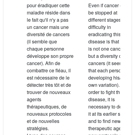
pour éradiquer cette
Even if cancer can
maladie réside dans
be stopped at
le fait qu'il n'y a pas
different stages, the
un cancer mais une
difficulty in
diversité de cancers
eradicating this
(il semble que
disease is that there
chaque personne
is not one cancer
développe son propre
but a diversity of
cancer). Afin de
cancers (it seems
combattre ce fléau, il
that each person is
est nécessaire de le
developing his/her
détecter très tôt et de
own variation). In
trouver de nouveaux
order to fight this
agents
disease, it is
thérapeutiques, de
necessary to detect
nouveaux protocoles
it at its earlier stage
et de nouvelles
and to find new
stratégies.
therapeutic agents,