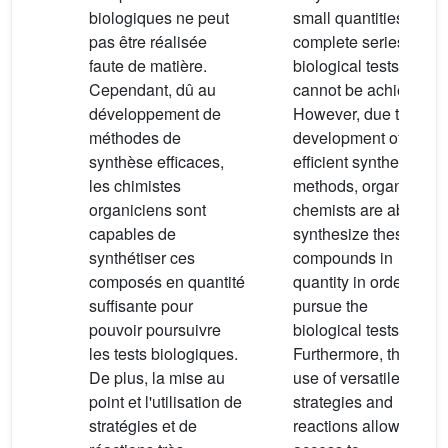
biologiques ne peut
small quantities, the
pas être réalisée
complete series of
faute de matière.
biological tests
Cependant, dû au
cannot be achieved.
développement de
However, due the
méthodes de
development of
synthèse efficaces,
efficient synthetic
les chimistes
methods, organic
organiciens sont
chemists are able to
capables de
synthesize these
synthétiser ces
compounds in
composés en quantité
quantity in order to
suffisante pour
pursue the
pouvoir poursuivre
biological tests.
les tests biologiques.
Furthermore, the
De plus, la mise au
use of versatile
point et l'utilisation de
strategies and
stratégies et de
reactions allow