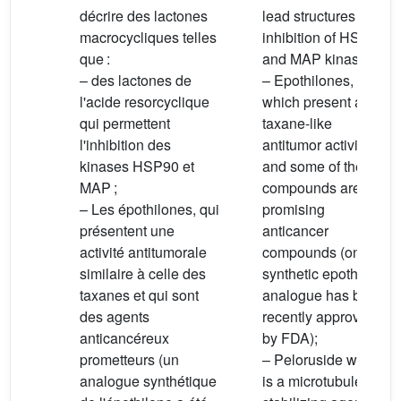
décrire des lactones
lead structures for
macrocycliques telles
inhibition of HSP90
que :
and MAP kinases;
– des lactones de
– Epothilones,
l'acide resorcyclique
which present a
qui permettent
taxane-like
l'inhibition des
antitumor activity
kinases HSP90 et
and some of these
MAP ;
compounds are
– Les épothilones, qui
promising
présentent une
anticancer
activité antitumorale
compounds (one
similaire à celle des
synthetic epothilone
taxanes et qui sont
analogue has been
des agents
recently approved
anticancéreux
by FDA);
prometteurs (un
– Peloruside which
analogue synthétique
is a microtubule-