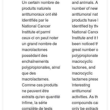
Un certain nombre de
and animals. A
produits naturels
number of new
antitumoraux ont été
antitumoral natural
identifiés par le
products have been
National Cancer
identified by the
Institute et parmi
National Cancer
ceux-ci on peut noter
Institute and it has
un grand nombre de
been noticed that a
macrolactones
great number of
possédant des
polypropionate
enchaînements
macrocyclic
polypropionates, ainsi
lactones, and
que des
macrocyclic
macrolactames.
lactames present
Comme ces produits
interesting
ne peuvent être
antitumoral
extraits qu'en quantité
activities. As these
infime, la série
compounds can
complète de tests
only be extracted in