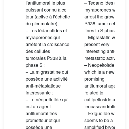
l'antitumoral le plus
– Tedanolides and
puissant connu à ce
myraporones which
jour (active à l'échelle
arrest the growth of
du picomolaire) ;
P338 tumor cells
– Les tédanolides et
lines in S phase;
myraporones qui
– Migrastatin which
arrêtent la croissance
present very
des cellules
interesting anti-
tumorales P338 à la
metastatic activity;
phase S ;
– Neopeltolide
– La migrastatine qui
which is a new
possède une activité
promising
anti-métastatique
antitumoral agent
intéressante ;
related to
– Le néopeltolide qui
callipeltoside and
est un agent
leucascandrolide;
antitumoral très
– Exiguolide which
prometteur et qui
seems to be a
possède une
simplified bryostatin