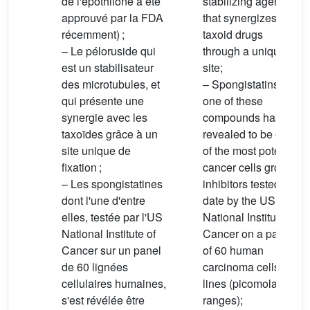
de l'épothilone a été
stabilizing agent
approuvé par la FDA
that synergizes with
récemment) ;
taxoid drugs
– Le péloruside qui
through a unique
est un stabilisateur
site;
des microtubules, et
– Spongistatins, as
qui présente une
one of these
synergie avec les
compounds has
taxoïdes grâce à un
revealed to be one
site unique de
of the most potent
fixation ;
cancer cells growth
– Les spongistatines
inhibitors tested to
dont l'une d'entre
date by the US
elles, testée par l'US
National Institute of
National Institute of
Cancer on a panel
Cancer sur un panel
of 60 human
de 60 lignées
carcinoma cells
cellulaires humaines,
lines (picomolar
s'est révélée être
ranges);