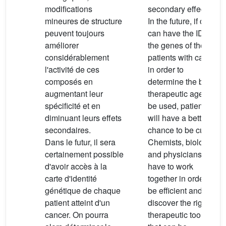
modifications
secondary effects.
mineures de structure
In the future, if one
peuvent toujours
can have the ID of
améliorer
the genes of the
considérablement
patients with cancer
l'activité de ces
in order to
composés en
determine the best
augmentant leur
therapeutic agent to
spécificité et en
be used, patients
diminuant leurs effets
will have a better
secondaires.
chance to be cured.
Dans le futur, il sera
Chemists, biologists
certainement possible
and physicians
d'avoir accès à la
have to work
carte d'identité
together in order to
génétique de chaque
be efficient and
patient atteint d'un
discover the right
cancer. On pourra
therapeutic tools