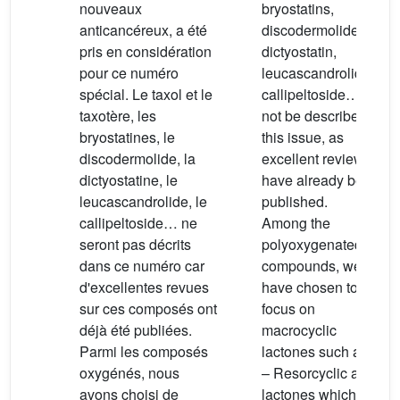
nouveaux
bryostatins,
anticancéreux, a été
discodermolide,
pris en considération
dictyostatin,
pour ce numéro
leucascandrolide,
spécial. Le taxol et le
callipeltoside… will
taxotère, les
not be described in
bryostatines, le
this issue, as
discodermolide, la
excellent reviews
dictyostatine, le
have already been
leucascandrolide, le
published.
callipeltoside… ne
Among the
seront pas décrits
polyoxygenated
dans ce numéro car
compounds, we
d'excellentes revues
have chosen to
sur ces composés ont
focus on
déjà été publiées.
macrocyclic
Parmi les composés
lactones such as:
oxygénés, nous
– Resorcyclic acid
avons choisi de
lactones which are