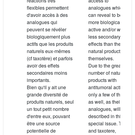
réactions très
access to
flexibles permettent
analogues which
d'avoir accès à des
can reveal to be
analogues qui
more biologically
peuvent se révéler
active and/or with
biologiquement plus
less secondary
actifs que les produits
effects than the
naturels eux-mêmes
natural products
(cf taxotère) et parfois
themselves.
avoir des effets
Due to the great
secondaires moins
number of natural
importants.
products with
Bien qu'il y ait une
antitumoral activity,
grande diversité de
only a few of them
produits naturels, seul
as well, as their
un tout petit nombre
analogues, will be
d'entre eux, pouvant
described in this
être une source
special issue. Taxol
potentielle de
and taxotere,