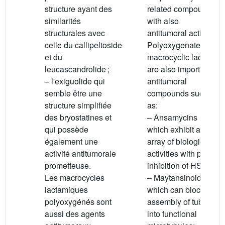
structure ayant des
related compound
similarités
with also
structurales avec
antitumoral activity.
celle du callipeltoside
Polyoxygenated
et du
macrocyclic lactams
leucascandrolide ;
are also important
– l'exiguolide qui
antitumoral
semble être une
compounds such
structure simplifiée
as:
des bryostatines et
– Ansamycins
qui possède
which exhibit an
également une
array of biological
activité antitumorale
activities with potent
prometteuse.
inhibition of HSP90;
Les macrocycles
– Maytansinoids
lactamiques
which can block the
polyoxygénés sont
assembly of tubulin
aussi des agents
into functional