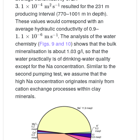
3
.
1
×
10
-
4
m
2
s
-
1
resulted for the 231 m
producing interval (770–1001 m in depth).
These values would correspond with an
average hydraulic conductivity of 0.9–
1
.
1
×
10
-
6
m
s
-
1
. The analysis of the water
chemistry (
Figs. 9 and 10
) shows that the bulk
mineralisation is about 1.03 g/l, so that the
water practically is of drinking-water quality
except for the Na concentration. Similar to the
second pumping test, we assume that the
high Na concentration originates mainly from
cation exchange processes within clay
minerals.