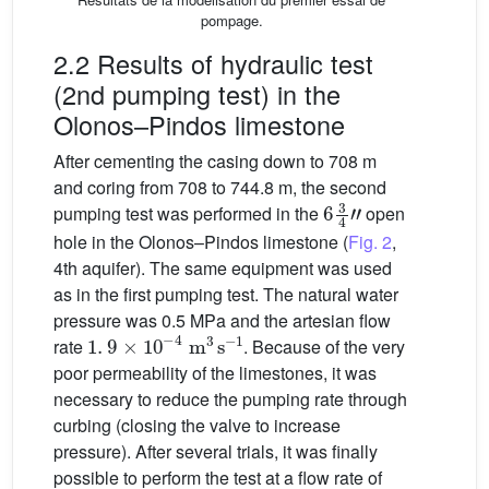
pompage.
2.2 Results of hydraulic test
(2nd pumping test) in the
Olonos–Pindos limestone
After cementing the casing down to 708 m
and coring from 708 to 744.8 m, the second
6
3
4
″
pumping test was performed in the
open
hole in the Olonos–Pindos limestone (
Fig. 2
,
4th aquifer). The same equipment was used
as in the first pumping test. The natural water
pressure was 0.5 MPa and the artesian flow
1
.
9
×
10
-
4
m
3
s
-
1
rate
. Because of the very
poor permeability of the limestones, it was
necessary to reduce the pumping rate through
curbing (closing the valve to increase
pressure). After several trials, it was finally
possible to perform the test at a flow rate of
3
.
9
×
10
-
4
m
3
s
-
1