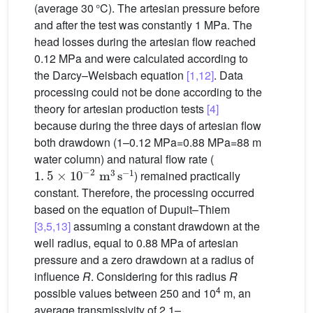
(average 30 °C). The artesian pressure before
and after the test was constantly 1 MPa. The
head losses during the artesian flow reached
0.12 MPa and were calculated according to
the Darcy–Weisbach equation
[1,12]
. Data
processing could not be done according to the
theory for artesian production tests
[4]
because during the three days of artesian flow
both drawdown (1–0.12 MPa=0.88 MPa=88 m
water column) and natural flow rate (
1
.
5
×
10
-
2
m
3
s
-
1
) remained practically
constant. Therefore, the processing occurred
based on the equation of Dupuit–Thiem
[3,5,13]
assuming a constant drawdown at the
well radius, equal to 0.88 MPa of artesian
pressure and a zero drawdown at a radius of
influence
R
. Considering for this radius
R
4
possible values between 250 and 10
m, an
average transmissivity of 2.1–