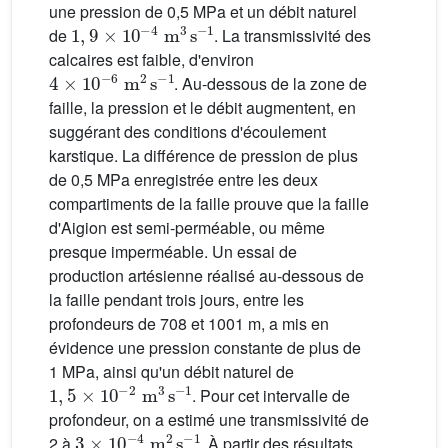
une pression de 0,5 MPa et un débit naturel
1
,
9
×
10
-
4
m
3
s
-
1
de
. La transmissivité des
calcaires est faible, d'environ
4
×
10
-
6
m
2
s
-
1
. Au-dessous de la zone de
faille, la pression et le débit augmentent, en
suggérant des conditions d'écoulement
karstique. La différence de pression de plus
de 0,5 MPa enregistrée entre les deux
compartiments de la faille prouve que la faille
d'Aigion est semi-perméable, ou même
presque imperméable. Un essai de
production artésienne réalisé au-dessous de
la faille pendant trois jours, entre les
profondeurs de 708 et 1001 m, a mis en
évidence une pression constante de plus de
1 MPa, ainsi qu'un débit naturel de
1
,
5
×
10
-
2
m
3
s
-
1
. Pour cet intervalle de
profondeur, on a estimé une transmissivité de
3
×
10
-
4
m
2
s
-
1
2 à
. À partir des résultats