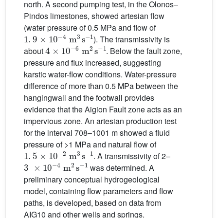
north. A second pumping test, in the Olonos–
Pindos limestones, showed artesian flow
(water pressure of 0.5 MPa and flow of
1
.
9
×
10
-
4
m
3
s
-
1
). The transmissivity is
4
×
10
-
6
m
2
s
-
1
about
. Below the fault zone,
pressure and flux increased, suggesting
karstic water-flow conditions. Water-pressure
difference of more than 0.5 MPa between the
hangingwall and the footwall provides
evidence that the Aigion Fault zone acts as an
impervious zone. An artesian production test
for the interval 708–1001 m showed a fluid
pressure of >1 MPa and natural flow of
1
.
5
×
10
-
2
m
3
s
-
1
. A transmissivity of 2–
3
×
10
-
4
m
2
s
-
1
was determined. A
preliminary conceptual hydrogeological
model, containing flow parameters and flow
paths, is developed, based on data from
AIG10 and other wells and springs.