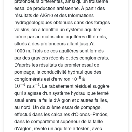
profondeurs différentes, ainsi qu'un troisième
essai de production artésienne. À partir des
résultats de AIG10 et des informations
hydrogéologiques obtenues dans des forages
voisins, on a identifié un système aquifère
formé par au moins cinq aquifères différents,
situés à des profondeurs allant jusqu'à
1000 m. Trois de ces aquifères sont formés
par des graviers récents et des conglomérats.
D'après les résultats du premier essai de
pompage, la conductivité hydraulique des
−5
conglomérats est d'environ 10
à
10
-
4
m
s
-
1
. Le rabattement résiduel suggère
qu'il s'agisse d'un système hydraulique fermé
situé entre la faille d'Aigion et d'autres failles,
au nord. Un deuxième essai de pompage,
effectué dans les calcaires d'Olonos–Pindos,
dans le compartiment supérieur de la faille
d'Aigion, révèle un aquifère artésien, avec