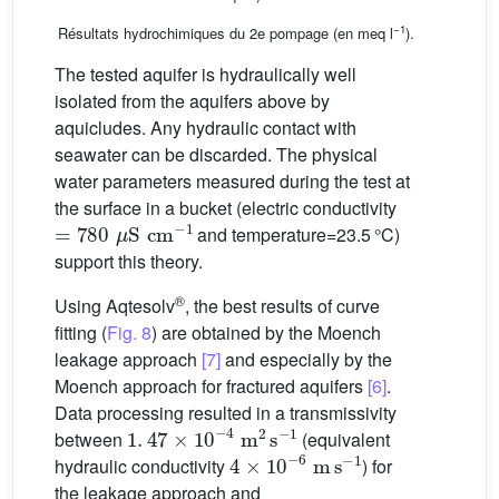
−1
Résultats hydrochimiques du 2e pompage (en meq l
).
The tested aquifer is hydraulically well
isolated from the aquifers above by
aquicludes. Any hydraulic contact with
seawater can be discarded. The physical
water parameters measured during the test at
the surface in a bucket (electric conductivity
=
780
μ
S
cm
-
1
and temperature=23.5 °C)
support this theory.
®
Using Aqtesolv
, the best results of curve
fitting (
Fig. 8
) are obtained by the Moench
leakage approach
[7]
and especially by the
Moench approach for fractured aquifers
[6]
.
Data processing resulted in a transmissivity
1
.
47
×
10
-
4
m
2
s
-
1
between
(equivalent
4
×
10
-
6
m
s
-
1
hydraulic conductivity
) for
the leakage approach and