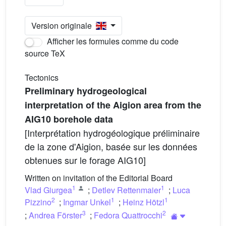
Version originale
Afficher les formules comme du code
source TeX
Tectonics
Preliminary hydrogeological
interpretation of the Aigion area from the
AIG10 borehole data
[Interprétation hydrogéologique préliminaire
de la zone d'Aigion, basée sur les données
obtenues sur le forage AIG10]
Written on invitation of the Editorial Board
1
1
Vlad Giurgea
;
Detlev Rettenmaier
;
Luca
2
1
1
Pizzino
;
Ingmar Unkel
;
Heinz Hötzl
3
2
;
Andrea Förster
;
Fedora Quattrocchi