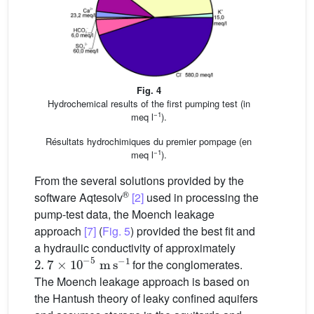
Fig. 4
Hydrochemical results of the first pumping test (in
−1
meq l
).
Résultats hydrochimiques du premier pompage (en
−1
meq l
).
From the several solutions provided by the
®
software Aqtesolv
[2]
used in processing the
pump-test data, the Moench leakage
approach
[7]
(
Fig. 5
) provided the best fit and
a hydraulic conductivity of approximately
2
.
7
×
10
-
5
m
s
-
1
for the conglomerates.
The Moench leakage approach is based on
the Hantush theory of leaky confined aquifers