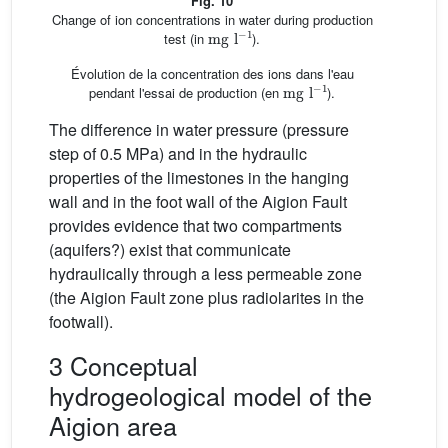
Fig. 10
Change of ion concentrations in water during production
mg
l
-
1
test (in
).
Évolution de la concentration des ions dans l'eau
mg
l
-
1
pendant l'essai de production (en
).
The difference in water pressure (pressure
step of 0.5 MPa) and in the hydraulic
properties of the limestones in the hanging
wall and in the foot wall of the Aigion Fault
provides evidence that two compartments
(aquifers?) exist that communicate
hydraulically through a less permeable zone
(the Aigion Fault zone plus radiolarites in the
footwall).
3 Conceptual
hydrogeological model of the
Aigion area