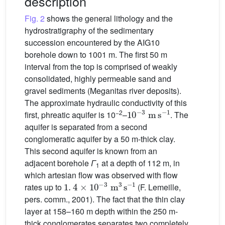
description
Fig. 2
shows the general lithology and the
hydrostratigraphy of the sedimentary
succession encountered by the AIG10
borehole down to 1001 m. The first 50 m
interval from the top is comprised of weakly
consolidated, highly permeable sand and
gravel sediments (Meganitas river deposits).
The approximate hydraulic conductivity of this
10
-
3
m
s
-
1
−2
first, phreatic aquifer is 10
–
. The
aquifer is separated from a second
conglomeratic aquifer by a 50 m-thick clay.
This second aquifer is known from an
adjacent borehole
Γ
at a depth of 112 m, in
1
which artesian flow was observed with flow
1
.
4
×
10
-
3
m
3
s
-
1
rates up to
(F. Lemeille,
pers. comm., 2001). The fact that the thin clay
layer at 158–160 m depth within the 250 m-
thick conglomerates separates two completely