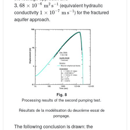
3
.
68
×
10
-
6
m
2
s
-
1
(equivalent hydraulic
1
×
10
-
7
m
s
-
1
conductivity
) for the fractured
aquifer approach.
Fig. 8
Processing results of the second pumping test.
Résultats de la modélisation du deuxième essai de
pompage.
The following conclusion is drawn: the