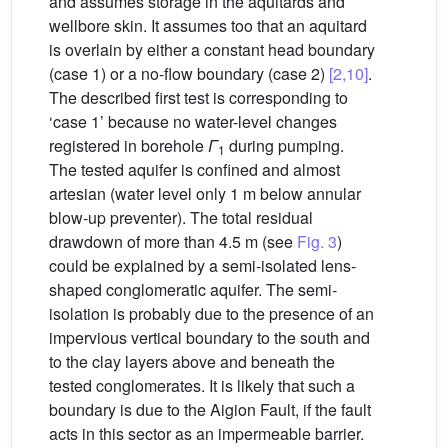
and assumes storage in the aquitards and
wellbore skin. It assumes too that an aquitard
is overlain by either a constant head boundary
(case 1) or a no-flow boundary (case 2)
[2,10]
.
The described first test is corresponding to
‘case 1’ because no water-level changes
registered in borehole
Γ
during pumping.
1
The tested aquifer is confined and almost
artesian (water level only 1 m below annular
blow-up preventer). The total residual
drawdown of more than 4.5 m (see
Fig. 3
)
could be explained by a semi-isolated lens-
shaped conglomeratic aquifer. The semi-
isolation is probably due to the presence of an
impervious vertical boundary to the south and
to the clay layers above and beneath the
tested conglomerates. It is likely that such a
boundary is due to the Aigion Fault, if the fault
acts in this sector as an impermeable barrier.