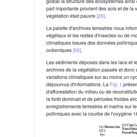
global la structure des écosystèmes ainsi 
part importante provient des sols et de la
végétation était pauvre
[26]
.
La palette d'archives terrestres nous inf
végétaux et les restes d'insectes ou de mo
climatiques issues des données pollinique
océaniques
[56]
.
Les sédiments déposés dans les lacs et le
archives de la végétation passée et donc d
variations climatiques sur au moins un cy
dépourvus d'informations. La
Fig. 1
présen
d'afforestation du milieu ou de reconstit
la forêt dominait et de périodes froides et/
enregistrements terrestres et marins sur 
polliniques avec la courbe de l'oxygène 18