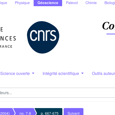
ique
Physique
Géoscience
Palevol
Chimie
Biolog
Science ouverte
Intégrité scientifique
Outils auteu
(2004)
no. 7-8
p. 667-675
Suivant