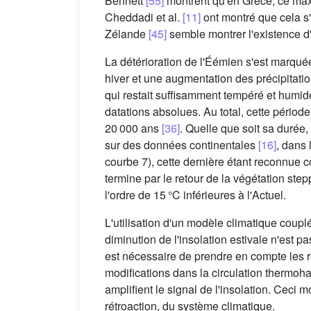
Bennett
[55]
montrent qu'en Grèce, ce maxi
Cheddadi et al.
[11]
ont montré que cela s
Zélande
[45]
semble montrer l'existence d'
La détérioration de l'Éémien s'est marqué
hiver et une augmentation des précipitat
qui restait suffisamment tempéré et humi
datations absolues. Au total, cette périod
20 000 ans
[36]
. Quelle que soit sa durée,
sur des données continentales
[16]
, dans 
courbe 7), cette dernière étant reconnu
termine par le retour de la végétation st
l'ordre de 15 °C inférieures à l'Actuel.
L'utilisation d'un modèle climatique cou
diminution de l'insolation estivale n'est p
est nécessaire de prendre en compte les ré
modifications dans la circulation thermoha
amplifient le signal de l'insolation. Ceci 
rétroaction, du système climatique.