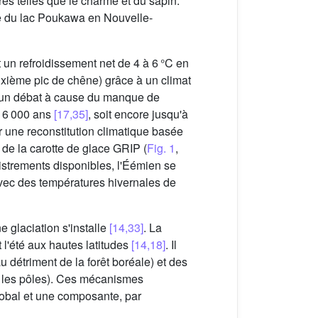
es telles que le charme et du sapin.
ce du lac Poukawa en Nouvelle-
 un refroidissement net de 4 à 6 °C en
uxième pic de chêne) grâce à un climat
à un débat à cause du manque de
 16 000 ans
[17,35]
, soit encore jusqu'à
r une reconstitution climatique basée
 de la carotte de glace GRIP (
Fig. 1
,
istrements disponibles, l'Éémien se
avec des températures hivernales de
 glaciation s'installe
[14,33]
. La
t l'été aux hautes latitudes
[14,18]
. Il
 détriment de la forêt boréale) et des
rs les pôles). Ces mécanismes
 global et une composante, par