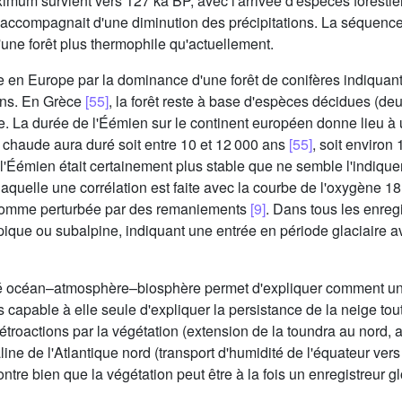
mum survient vers 127 ka BP, avec l'arrivée d'espèces forestièr
'accompagnait d'une diminution des précipitations. La séquen
une forêt plus thermophile qu'actuellement.
e en Europe par la dominance d'une forêt de conifères indiquant
ions. En Grèce
[55]
, la forêt reste à base d'espèces décidues (de
de. La durée de l'Éémien sur le continent européen donne lieu 
e chaude aura duré soit entre 10 et 12 000 ans
[55]
, soit environ
 l'Éémien était certainement plus stable que ne semble l'indique
laquelle une corrélation est faite avec la courbe de l'oxygène 18
e comme perturbée par des remaniements
[9]
. Dans tous les enreg
eppique ou subalpine, indiquant une entrée en période glaciaire 
plé océan–atmosphère–biosphère permet d'expliquer comment une
as capable à elle seule d'expliquer la persistance de la neige tou
troactions par la végétation (extension de la toundra au nord, au
line de l'Atlantique nord (transport d'humidité de l'équateur ve
montre bien que la végétation peut être à la fois un enregistreur