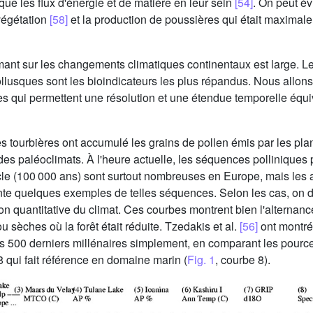
que les flux d'énergie et de matière en leur sein
[54]
. On peut é
 végétation
[58]
et la production de poussières qui était maximale
ormant sur les changements climatiques continentaux est large. L
llusques sont les bioindicateurs les plus répandus. Nous allons 
s qui permettent une résolution et une étendue temporelle équi
s tourbières ont accumulé les grains de pollen émis par les pl
es paléoclimats. À l'heure actuelle, les séquences polliniques 
cle (100 000 ans) sont surtout nombreuses en Europe, mais les 
te quelques exemples de telles séquences. Selon les cas, on di
ution quantitative du climat. Ces courbes montrent bien l'altern
ou sèches où la forêt était réduite. Tzedakis et al.
[56]
ont montré 
les 500 derniers millénaires simplement, en comparant les pourc
 qui fait référence en domaine marin (
Fig. 1
, courbe 8).