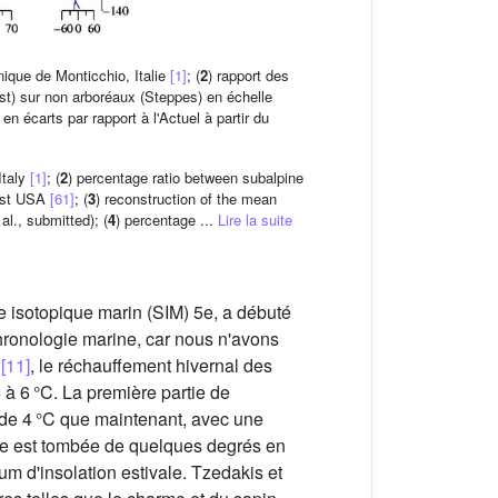
nique de Monticchio, Italie
[1]
; (
2
) rapport des
t) sur non arboréaux (Steppes) en échelle
n écarts par rapport à l'Actuel à partir du
Italy
[1]
; (
2
) percentage ratio between subalpine
west USA
[61]
; (
3
) reconstruction of the mean
l., submitted); (
4
) percentage ...
Lire la suite
de isotopique marin (SIM) 5e, a débuté
chronologie marine, car nous n'avons
.
[11]
, le réchauffement hivernal des
5 à 6 °C. La première partie de
r de 4 °C que maintenant, avec une
ure est tombée de quelques degrés en
um d'insolation estivale. Tzedakis et