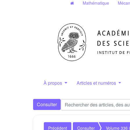
Mathématique
Mécan
À propos
Articles et numéros
Consulter
Précédent
Consulter
Volume 336 