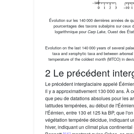
Évolution sur les 140 000 dernières années de qu
pourcentages des taxons subalpins sur ceux d
logarithmique pour
Carp Lake
, Ouest des Éta
Evolution on the last 140 000 years of several palae
taxa and xerophytic taxa and between arboreal
temperature of the coldest month (MTCO) in deviat
2 Le précédent interg
Le précédent interglaciaire appelé Éémie
il y a approximativement 130 000 ans. À ce
que peu de datations absolues pour les ar
latitudes tempérées, au début de l'Éémien, 
l'Éémien, entre 130 et 125 ka BP, que l'o
végétation tempérée décidue, indiquant 
hiver, indiquant un climat plus continenta