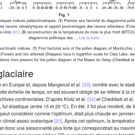
Fig. 1
elques indices paléoclimatiques. (
1
) Premier axe factoriel du diagramme polli
es taxons xérophytiques et rapport pourcentages des taxons arboréaux (Fores
ts-Unis
[61]
; (
3
) reconstruction de la température du mois le plus froid (MTCO) e
diagramme pollinique des ...
Lire la suite
oclimatic indices. (
1
) First factorial axis of the pollen diagram of Monticchio, 
 (Forest) and non arboreal (Steppes) taxa in logarithm scale for Carp Lake, 
ions from present for the pollen diagram of the Maars du Velay (Cheddadi et a
laciaire
n en Europe et, depuis Mangerud et al.
[39]
, corrélé avec le sta
tte échelle de temps, on est souvent obligé de se référer à la 
chives continentales. D'après Klotz et al.
[34]
et Cheddadi et al
fut drastique (entre 15 et 20 °C). En été, il fut plus modéré, de 
n peut considérer comme l'optimum, était plus chaude en janvie
un climat assez océanique
[23]
. Après cet optimum, la températ
l et donc une saisonnalité plus forte qui correspondrait au maxim