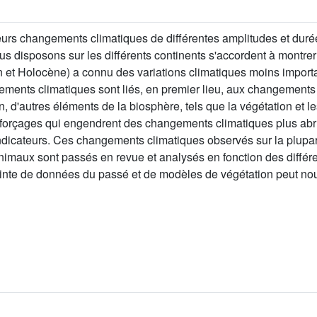
ieurs changements climatiques de différentes amplitudes et durée
s disposons sur les différents continents s'accordent à montrer
n et Holocène) a connu des variations climatiques moins importa
ments climatiques sont liés, en premier lieu, aux changements de
ion, d'autres éléments de la biosphère, tels que la végétation e
s forçages qui engendrent des changements climatiques plus abru
indicateurs. Ces changements climatiques observés sur la plupa
animaux sont passés en revue et analysés en fonction des différ
ointe de données du passé et de modèles de végétation peut no