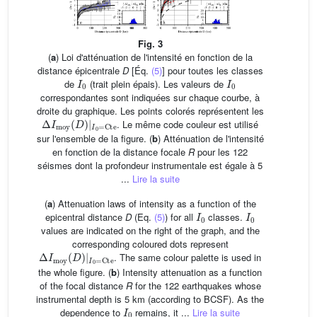
Fig. 3
(
a
) Loi d'atténuation de l'intensité en fonction de la
distance épicentrale
D
[Éq.
(5)
] pour toutes les classes
I
0
I
0
de
(trait plein épais). Les valeurs de
correspondantes sont indiquées sur chaque courbe, à
droite du graphique. Les points colorés représentent les
Δ
I
moy
(
D
)
|
I
0
=
Cte
. Le même code couleur est utilisé
sur l'ensemble de la figure. (
b
) Atténuation de l'intensité
en fonction de la distance focale
R
pour les 122
séismes dont la profondeur instrumentale est égale à 5
...
Lire la suite
(
a
) Attenuation laws of intensity as a function of the
I
0
I
0
epicentral distance
D
(Eq.
(5)
) for all
classes.
values are indicated on the right of the graph, and the
corresponding coloured dots represent
Δ
I
moy
(
D
)
|
I
0
=
Cte
. The same colour palette is used in
the whole figure. (
b
) Intensity attenuation as a function
of the focal distance
R
for the 122 earthquakes whose
instrumental depth is 5 km (according to BCSF). As the
I
0
dependence to
remains, it ...
Lire la suite