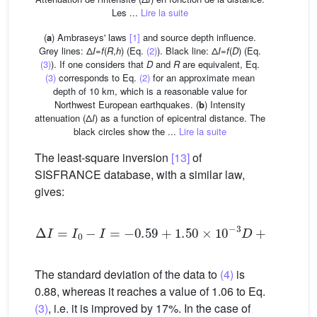
Les ...
Lire la suite
(
a
) Ambraseys' laws
[1]
and source depth influence.
Grey lines: Δ
I
=
f
(
R
,
h
) (Eq.
(2)
). Black line: Δ
I
=
f
(
D
) (Eq.
(3)
). If one considers that
D
and
R
are equivalent, Eq.
(3)
corresponds to Eq.
(2)
for an approximate mean
depth of 10 km, which is a reasonable value for
Northwest European earthquakes. (
b
) Intensity
attenuation (Δ
I
) as a function of epicentral distance. The
black circles show the ...
Lire la suite
The least-square inversion
[13]
of
SISFRANCE database, with a similar law,
gives:
Δ
I
=
I
0
−
I
=
−
0.59
+
1.50
×
10
−3
D
+
1.69
log
10
D
The standard deviation of the data to
(4)
is
0.88, whereas it reaches a value of 1.06 to Eq.
(3)
, i.e. it is improved by 17%. In the case of