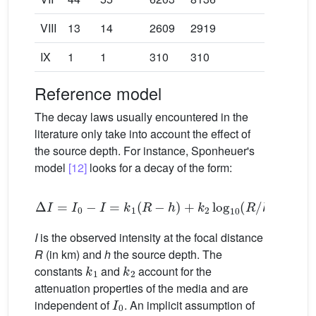
VIII
13
14
2609
2919
249
IX
1
1
310
310
77
Reference model
The decay laws usually encountered in the
literature only take into account the effect of
the source depth. For instance, Sponheuer's
model
[12]
looks for a decay of the form:
Δ
I
=
I
0
−
I
=
k
1
(
R
−
h
)
+
k
2
log
10
(
R
/
h
)
(1)
I
is the observed intensity at the focal distance
R
(in km) and
h
the source depth. The
k
1
k
2
constants
and
account for the
attenuation properties of the media and are
I
0
independent of
. An implicit assumption of