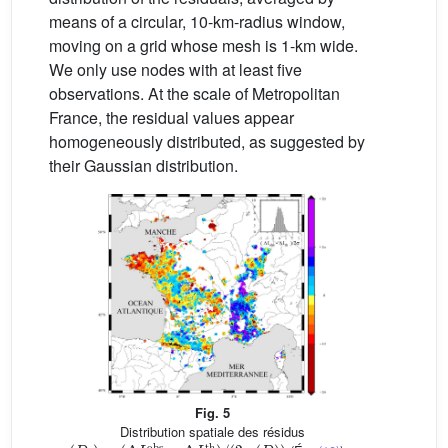
means of a circular, 10-km-radius window,
moving on a grid whose mesh is 1-km wide.
We only use nodes with at least five
observations. At the scale of Metropolitan
France, the residual values appear
homogeneously distributed, as suggested by
their Gaussian distribution.
Fig. 5
Distribution spatiale des résidus
r
(
D
i
)
=
(
Δ
I
i
obs
−
Δ
I
i
th
)
/
(
2
σ
(
D
)
)