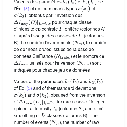
Valeurs des paramètres
et
de
σ
(
k
1
)
l'Éq.
(5)
et de leurs écarts-types
et
σ
(
k
2
)
, obtenus par l'inversion des
Δ
I
moy
(
D
)
|
I
0
=
Cte
pour chaque classe
I
0
d'intensité épicentrale
entière (colonnes A)
I
0
et après lissage des classes de
(colonnes
N
ev
B). Le nombre d'événements (
), le nombre
de données brutes issues de la base de
N
brutes
données SisFrance (
) et le nombre de
Δ
I
moy
N
moy
utilisés pour l'inversion (
) sont
indiqués pour chaque jeu de données
k
1
(
I
0
)
k
2
(
I
0
)
Values of the parameters
and
of Eq.
(5)
and of their standard deviations
σ
(
k
1
)
σ
(
k
2
)
and
, obtained from the inversion
Δ
I
moy
(
D
)
|
I
0
=
Cte
of
for each class of integer
I
0
epicentral intensity
(columns A), and after
I
0
smoothing of
classes (columns B). The
N
ev
number of events (
), the number of raw
N
brutes