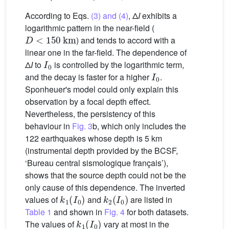
According to Eqs.
(3) and (4)
, Δ
I
exhibits a
logarithmic pattern in the near-field (
D
<
150
km
) and tends to accord with a
linear one in the far-field. The dependence of
I
0
Δ
I
to
is controlled by the logarithmic term,
I
0
and the decay is faster for a higher
.
Sponheuer's model could only explain this
observation by a focal depth effect.
Nevertheless, the persistency of this
behaviour in
Fig. 3
b, which only includes the
122 earthquakes whose depth is 5 km
(instrumental depth provided by the BCSF,
‘Bureau central sismologique français’),
shows that the source depth could not be the
only cause of this dependence. The inverted
k
1
(
I
0
)
k
2
(
I
0
)
values of
and
are listed in
Table 1
and shown in
Fig. 4
for both datasets.
k
1
(
I
0
)
The values of
vary at most in the
[
−
0.05
;
0.05
]
km
−1