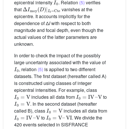
epicentral intensity
. Relation
(5)
verifies
Δ
I
moy
(
D
)
|
I
0
=
Cte
that
vanishes at the
epicentre. It accounts implicitly for the
dependence of Δ
I
with respect to both
magnitude and focal depth, even though the
actual values of the latter parameters are
unknown.
In order to check the impact of the possibly
large uncertainty associated with the value of
I
0
, relation
(5)
is applied to two different
datasets. The first dataset (hereafter called A)
is constructed using classes of integer
epicentral intensities. For example, class
I
0
=
V
I
0
=
IV
–
V
includes all data from
to
I
0
=
V
. In the second dataset (hereafter
I
0
=
V
called B), class
includes all data from
I
0
=
IV
–
V
I
0
=
V
–
VI
to
. We divide the
420 events selected in SISFRANCE