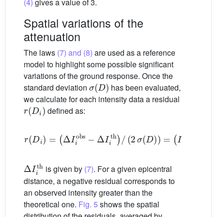
(4)
gives a value of 3.
Spatial variations of the
attenuation
The laws
(7) and (8)
are used as a reference
model to highlight some possible significant
variations of the ground response. Once the
σ
(
D
)
standard deviation
has been evaluated,
we calculate for each intensity data a residual
r
(
D
i
)
defined as:
r
(
D
i
)
=
(
Δ
I
i
obs
−
Δ
I
i
th
)
/
(
2
σ
(
D
)
)
=
(
I
i
th
−
I
i
obs
)
/
(
2
Δ
I
i
th
is given by
(7)
. For a given epicentral
distance, a negative residual corresponds to
an observed intensity greater than the
theoretical one.
Fig. 5
shows the spatial
distribution of the residuals, averaged by