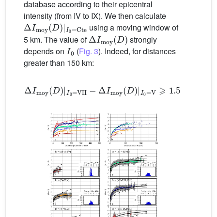
database according to their epicentral
intensity (from IV to IX). We then calculate
Δ
I
moy
(
D
)
|
I
0
=
Cte
using a moving window of
Δ
I
moy
(
D
)
5 km. The value of
strongly
I
0
depends on
(
Fig. 3
). Indeed, for distances
greater than 150 km:
Δ
I
moy
(
D
)
|
I
0
=
VII
−
Δ
I
moy
(
D
)
|
I
0
=
V
⩾
1.5