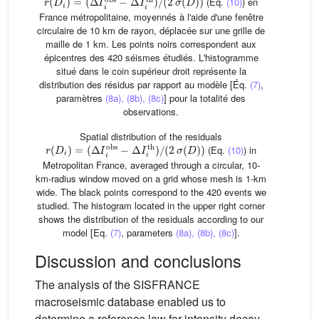
(Éq.
(10)
) en
France métropolitaine, moyennés à l'aide d'une fenêtre
circulaire de 10 km de rayon, déplacée sur une grille de
maille de 1 km. Les points noirs correspondent aux
épicentres des 420 séismes étudiés. L'histogramme
situé dans le coin supérieur droit représente la
distribution des résidus par rapport au modèle [Éq.
(7)
,
paramètres
(8a), (8b), (8c)
] pour la totalité des
observations.
Spatial distribution of the residuals
r
(
D
i
)
=
(
Δ
I
i
obs
−
Δ
I
i
th
)
/
(
2
σ
(
D
)
)
(Eq.
(10)
) in
Metropolitan France, averaged through a circular, 10-
km-radius window moved on a grid whose mesh is 1-km
wide. The black points correspond to the 420 events we
studied. The histogram located in the upper right corner
shows the distribution of the residuals according to our
model [Eq.
(7)
, parameters
(8a), (8b), (8c)
].
Discussion and conclusions
The analysis of the SISFRANCE
macroseismic database enabled us to
determine a reference law for intensity decay