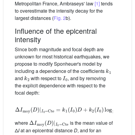
Metropolitan France, Ambraseys' law
[1]
tends
to overestimate the intensity decay for the
largest distances (
Fig. 2
b).
Influence of the epicentral
intensity
Since both magnitude and focal depth are
unknown for most historical earthquakes, we
propose to modify Sponheuer's model by
k
1
including a dependence of the coefficients
k
2
I
0
and
with respect to
, and by removing
the explicit dependence with respect to the
focal depth:
Δ
I
moy
(
D
)
|
I
0
=
Cte
=
k
1
(
I
0
)
D
+
k
2
(
I
0
)
log
10
(
D
+
1
)
Δ
I
moy
(
D
)
|
I
0
=
Cte
where
is the mean value of
Δ
I
at an epicentral distance
D
, and for an
I
0