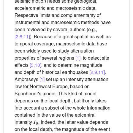
seismic motion needs some geological,
accelerometric and macroseismic data.
Respective limits and complementarity of
instrumental and macroseismic methods have
been reviewed by several authors (e.g.,
[2,8,11]
). Because of a great spatial as well as
temporal coverage, macroseismic data have
been widely used to study attenuation
properties of several regions
[1]
, to detect site
effects
[3,10]
, and to determine magnitude
and depth of historical earthquakes
[2,9,11]
.
Ambraseys
[1]
set up an intensity attenuation
law for Northwest Europe, based on
Sponheuer's model. This kind of model
depends on the focal depth, but it only takes
into account a subset of the whole information
contained in the value of the epicentral
I
0
intensity
. Indeed, the latter value depends
on the focal depth, the magnitude of the event