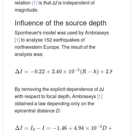
relation
(1)
is that Δ
I
is independent of
magnitude.
Influence of the source depth
Sponheuer's model was used by Ambraseys
[1]
to analyse 152 earthquakes of
northwestern Europe. The result of the
analysis was:
Δ
I
=
−
0.22
+
2.40
×
10
−3
(
R
−
h
)
+
2.85
log
10
(
R
/
h
By removing the explicit dependence of Δ
I
with respect to focal depth, Ambraseys
[1]
obtained a law depending only on the
epicentral distance
D
:
Δ
I
=
I
0
−
I
=
−
1.46
+
4.94
×
10
−3
D
+
1.88
log
10
D