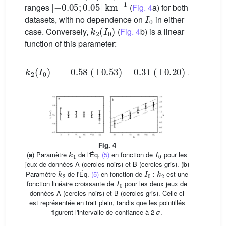
ranges
(
Fig. 4
a) for both
I
0
datasets, with no dependence on
in either
k
2
(
I
0
)
case. Conversely,
(
Fig. 4
b) is a linear
function of this parameter:
k
2
(
I
0
)
=
−
0.58
(
±
0.53
)
+
0.31
(
±
0.20
)
I
0
(6)
Fig. 4
k
1
I
0
(
a
) Paramètre
de l'Éq.
(5)
en fonction de
pour les
jeux de données A (cercles noirs) et B (cercles gris). (
b
)
k
2
I
0
k
2
Paramètre
de l'Éq.
(5)
en fonction de
:
est une
I
0
fonction linéaire croissante de
pour les deux jeux de
données A (cercles noirs) et B (cercles gris). Celle-ci
est représentée en trait plein, tandis que les pointillés
figurent l'intervalle de confiance à 2
σ
.
k
1
I
0