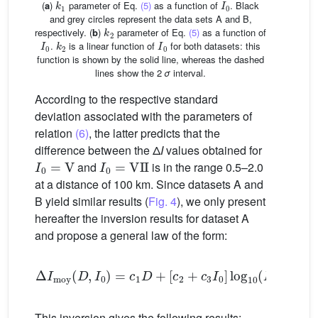
(
a
)
parameter of Eq.
(5)
as a function of
. Black
and grey circles represent the data sets A and B,
k
2
respectively. (
b
)
parameter of Eq.
(5)
as a function of
I
0
k
2
I
0
.
is a linear function of
for both datasets: this
function is shown by the solid line, whereas the dashed
lines show the 2
σ
interval.
According to the respective standard
deviation associated with the parameters of
relation
(6)
, the latter predicts that the
difference between the Δ
I
values obtained for
I
0
=
V
I
0
=
VII
and
is in the range 0.5–2.0
at a distance of 100 km. Since datasets A and
B yield similar results (
Fig. 4
), we only present
hereafter the inversion results for dataset A
and propose a general law of the form:
Δ
I
moy
(
D
,
I
0
)
=
c
1
D
+
[
c
2
+
c
3
I
0
]
log
10
(
D
+
1
)
(7)
This inversion gives the following results: