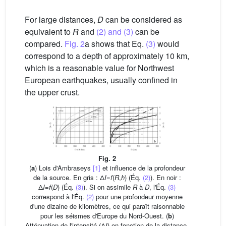
For large distances,
D
can be considered as
equivalent to
R
and
(2) and (3)
can be
compared.
Fig. 2
a shows that Eq.
(3)
would
correspond to a depth of approximately 10 km,
which is a reasonable value for Northwest
European earthquakes, usually confined in
the upper crust.
Fig. 2
(
a
) Lois d'Ambraseys
[1]
et influence de la profondeur
de la source. En gris : Δ
I
=
f
(
R
,
h
) (Éq.
(2)
). En noir :
Δ
I
=
f
(
D
) (Éq.
(3)
). Si on assimile
R
à
D
, l'Éq.
(3)
correspond à l'Éq.
(2)
pour une profondeur moyenne
d'une dizaine de kilomètres, ce qui paraît raisonnable
pour les séismes d'Europe du Nord-Ouest. (
b
)
Atténuation de l'intensité (Δ
I
) en fonction de la distance.