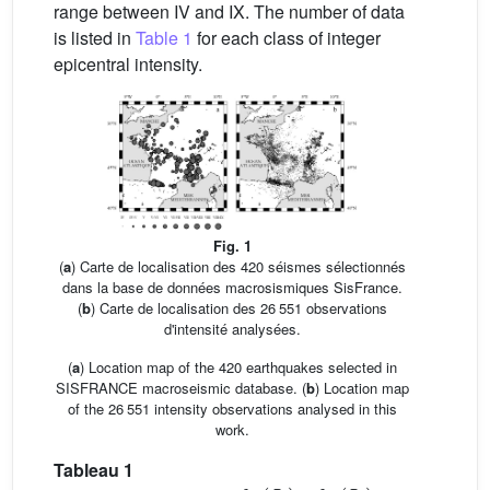
range between IV and IX. The number of data
is listed in
Table 1
for each class of integer
epicentral intensity.
Fig. 1
(
a
) Carte de localisation des 420 séismes sélectionnés
dans la base de données macrosismiques SisFrance.
(
b
) Carte de localisation des 26 551 observations
d'intensité analysées.
(
a
) Location map of the 420 earthquakes selected in
SISFRANCE macroseismic database. (
b
) Location map
of the 26 551 intensity observations analysed in this
work.
Tableau 1
k
1
(
I
0
)
k
2
(
I
0
)