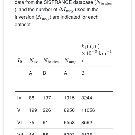
data from the SISFRANCE database (
Δ
I
moy
), and the number of
used in the
N
moy
inversion (
) are indicated for each
dataset
k
1
(
I
0
)
σ
(
k
1
)
(
(
×
10
−3
km
−1
×
10
−3
N
moy
I
0
N
ev
N
brutes
)
)
A
B
A
B
A
IV
88
137
1915
3244
76
V
199
226
8956
11056
186
VI
75
91
6558
8592
242
VII
44
55
6203
8136
324