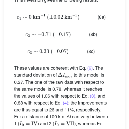
c
1
∼
0
km
−1
(
±
0.02
km
−1
)
(8a)
c
2
∼
−
0.71
(
±
0.17
)
(8b)
c
3
∼
0.33
(
±
0.07
)
(8c)
These values are coherent with Eq.
(6)
. The
Δ
I
moy
standard deviation of
to this model is
0.27. The one of the raw data with respect to
the same model is 0.78, whereas it reaches
the values of 1.06 with respect to Eq.
(3)
, and
0.88 with respect to Eq.
(4)
: the improvements
are thus equal to 26 and 11%, respectively.
For a distance of 100 km, Δ
I
can vary between
I
0
=
IV
I
0
=
VII
1 (
) and 3 (
), whereas Eq.