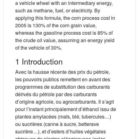
a vehicle wheel with an intermediary energy,
such as methane, fuel, or electricity. By
applying this formula, the corn process cost in
2005 is 130% of the corn grain value,
whereas the gasoline process cost is 85% of
the crude oil value, assuming an energy yield
of the vehicle of 30%.
1 Introduction
Avec la hausse récente des prix du pétrole,
les pouvoirs publics remettent en avant des
programmes de substitution des carburants
dérivés du pétrole par des carburants
d’origine agricole, ou agrocarburants. Il s’agit
pour l’instant principalement d’éthanol issu de
plantes amylacées (maïs, blé, tubercules…)
ou sucrières (canne à sucre, betterave
sucrière…), et d’esters d’huiles végétales
obtenues de plantes oléagineuses (colza,