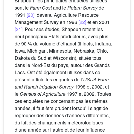
Shapouri, les principales enquêtes utilisées
sont le
Farm Cost
and le
Return Survey
de
1991
[20]
, devenu Agriculture Resource
Management Survey en 1996
[22]
et en 2001
[21]
. Pour ses études, Shapouri retient les
neuf principaux États producteurs, avec plus
de 90 % du volume d’éthanol (Illinois, Indiana,
Iowa, Michigan, Minnesota, Nebraska, Ohio,
Dakota du Sud et Wisconsin), situés tous
dans le Nord-Est du pays, autour des Grands
Lacs. Ont été également utilisés dans ce
présent article les enquêtes de l’
USDA Farm
and Ranch Irrigation Survey
1998 et 2002, et
le
Census of Agriculture
1997 et 2002. Toutes
ces enquêtes ne concernant pas les mêmes
années, il faut être prudent lorsqu’il s’agit de
regrouper des données d’années différentes,
du fait des changements météorologiques
d’une année sur l’autre et de leur influence