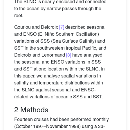
The SLNC is nearly enclosed and connected
to the ocean by narrow passes through the
reef.
Gouriou and Delcroix
[7]
described seasonal
and ENSO (El Niño Southern Oscillation)
variations of SSS (Sea Surface Salinity) and
SST in the southwestern tropical Pacific, and
Delcroix and Lenormand
[3]
have analysed
the seasonal and ENSO variations in SSS
and SST at one location within the SLNC. In
this paper, we analyse spatial variations in
salinity and temperature distributions within
the SLNC against seasonal and ENSO-
related variations of oceanic SSS and SST.
2 Methods
Fourteen cruises had been performed monthly
(October 1997–November 1998) using a 33-