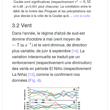
Coulée sont significatives (respectivement
et 0,48 ;
p
<0,001 pour chacune). La corrélation entre le
débit de la rivière des Pirogues et les précipitations est
plus élevée à la côte de la Coulée qu'à ...
Lire la suite
3.2 Vent
Dans l'année, le régime d'alizé de sud-est
domine d'octobre à mai (vent moyen de
∼
7
m
s
−1
) et le vent diminue, de direction
plus variable, de juin à septembre
[14]
. La
variation interannuelle se traduit par un
renforcement (respectivement une diminution)
des vents en période El Niño (respectivement
La Niña)
[13]
, comme le confirment nos
données (
Fig. 4
).