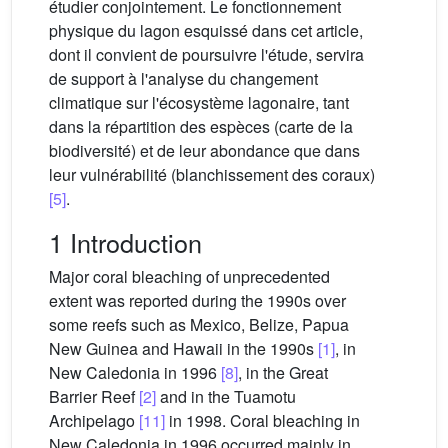
étudier conjointement. Le fonctionnement
physique du lagon esquissé dans cet article,
dont il convient de poursuivre l'étude, servira
de support à l'analyse du changement
climatique sur l'écosystème lagonaire, tant
dans la répartition des espèces (carte de la
biodiversité) et de leur abondance que dans
leur vulnérabilité (blanchissement des coraux)
[5]
.
1 Introduction
Major coral bleaching of unprecedented
extent was reported during the 1990s over
some reefs such as Mexico, Belize, Papua
New Guinea and Hawaii in the 1990s
[1]
, in
New Caledonia in 1996
[8]
, in the Great
Barrier Reef
[2]
and in the Tuamotu
Archipelago
[11]
in 1998. Coral bleaching in
New Caledonia in 1996 occurred mainly in