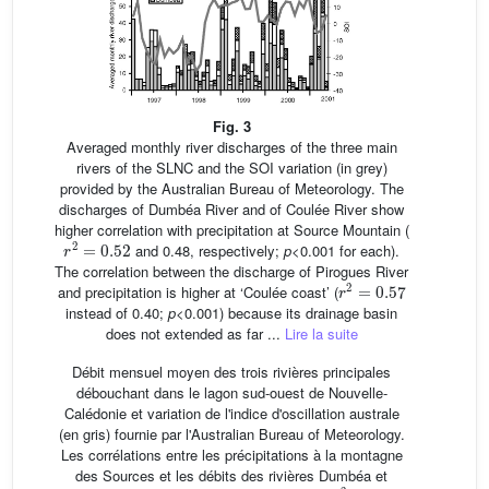
Fig. 3
Averaged monthly river discharges of the three main
rivers of the SLNC and the SOI variation (in grey)
provided by the Australian Bureau of Meteorology. The
discharges of Dumbéa River and of Coulée River show
higher correlation with precipitation at Source Mountain (
r
2
=
0.52
and 0.48, respectively;
p
<0.001 for each).
The correlation between the discharge of Pirogues River
r
2
=
0.57
and precipitation is higher at ‘Coulée coast’ (
instead of 0.40;
p
<0.001) because its drainage basin
does not extended as far ...
Lire la suite
Débit mensuel moyen des trois rivières principales
débouchant dans le lagon sud-ouest de Nouvelle-
Calédonie et variation de l'indice d'oscillation australe
(en gris) fournie par l'Australian Bureau of Meteorology.
Les corrélations entre les précipitations à la montagne
des Sources et les débits des rivières Dumbéa et
r
2
=
0
,
52