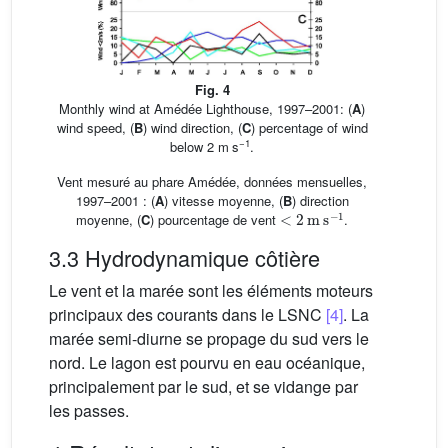
Fig. 4
Monthly wind at Amédée Lighthouse, 1997–2001: (
A
)
wind speed, (
B
) wind direction, (
C
) percentage of wind
−1
below 2 m s
.
Vent mesuré au phare Amédée, données mensuelles,
1997–2001 : (
A
) vitesse moyenne, (
B
) direction
<
2
m
s
−1
moyenne, (
C
) pourcentage de vent
.
3.3 Hydrodynamique côtière
Le vent et la marée sont les éléments moteurs
principaux des courants dans le LSNC
[4]
. La
marée semi-diurne se propage du sud vers le
nord. Le lagon est pourvu en eau océanique,
principalement par le sud, et se vidange par
les passes.