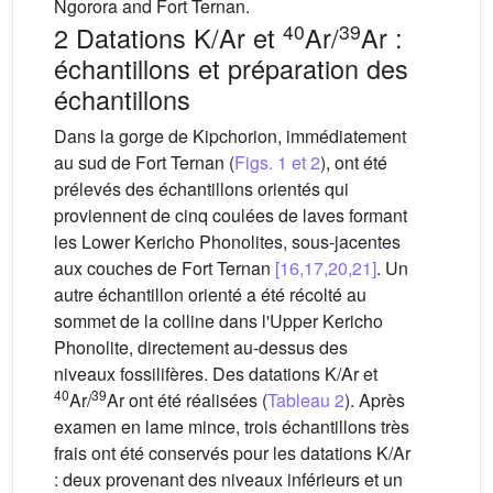
Ngorora and Fort Ternan.
40
39
2 Datations K/Ar et
Ar/
Ar :
échantillons et préparation des
échantillons
Dans la gorge de Kipchorion, immédiatement
au sud de Fort Ternan (
Figs. 1 et 2
), ont été
prélevés des échantillons orientés qui
proviennent de cinq coulées de laves formant
les Lower Kericho Phonolites, sous-jacentes
aux couches de Fort Ternan
[16,17,20,21]
. Un
autre échantillon orienté a été récolté au
sommet de la colline dans l'Upper Kericho
Phonolite, directement au-dessus des
niveaux fossilifères. Des datations K/Ar et
40
39
Ar/
Ar ont été réalisées (
Tableau 2
). Après
examen en lame mince, trois échantillons très
frais ont été conservés pour les datations K/Ar
: deux provenant des niveaux inférieurs et un