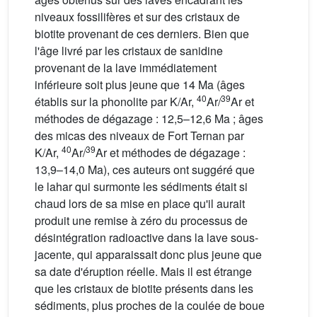
niveaux fossilifères et sur des cristaux de
biotite provenant de ces derniers. Bien que
l'âge livré par les cristaux de sanidine
provenant de la lave immédiatement
inférieure soit plus jeune que 14 Ma (âges
40
39
établis sur la phonolite par K/Ar,
Ar/
Ar et
méthodes de dégazage : 12,5–12,6 Ma ; âges
des micas des niveaux de Fort Ternan par
40
39
K/Ar,
Ar/
Ar et méthodes de dégazage :
13,9–14,0 Ma), ces auteurs ont suggéré que
le lahar qui surmonte les sédiments était si
chaud lors de sa mise en place qu'il aurait
produit une remise à zéro du processus de
désintégration radioactive dans la lave sous-
jacente, qui apparaissait donc plus jeune que
sa date d'éruption réelle. Mais il est étrange
que les cristaux de biotite présents dans les
sédiments, plus proches de la coulée de boue