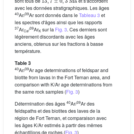
sont tous de
et s'accordent
avec les données stratigraphiques. Les âges
40
39
Ar/
Ar sont donnés dans le
Tableau 3
et
les spectres d'âges ainsi que les rapports
37
39
Ar
/
Ar
sur la
Fig. 3
. Ces derniers sont
Ca
K
légèrement discordants avec les âges
anciens, obtenus sur les fractions à basse
température.
Table 3
40
39
Ar/
Ar age determinations of feldspar and
biotite from lavas in the Fort Ternan area, and
comparison with K/Ar age determinations from
the same rock samples (
Fig. 3
)
40
39
Détermination des âges
Ar/
Ar des
feldspaths et des biotites des laves de la
région de Fort Ternan, et comparaison avec
les âges K/Ar estimés à partir des mêmes
échantillons de roches (
Fig. 3
)