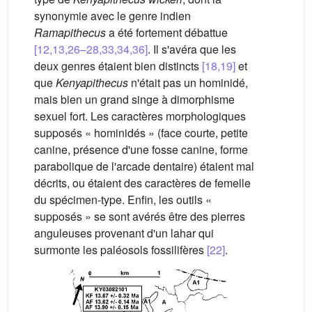
synonymie avec le genre indien
Ramapithecus
a été fortement débattue
[12,13,26–28,33,34,36]
. Il s'avéra que les
deux genres étaient bien distincts
[18,19]
et
que
Kenyapithecus
n'était pas un hominidé,
mais bien un grand singe à dimorphisme
sexuel fort. Les caractères morphologiques
supposés « hominidés » (face courte, petite
canine, présence d'une fosse canine, forme
parabolique de l'arcade dentaire) étaient mal
décrits, ou étaient des caractères de femelle
du spécimen-type. Enfin, les outils «
supposés » se sont avérés être des pierres
anguleuses provenant d'un lahar qui
surmonte les paléosols fossilifères
[22]
.