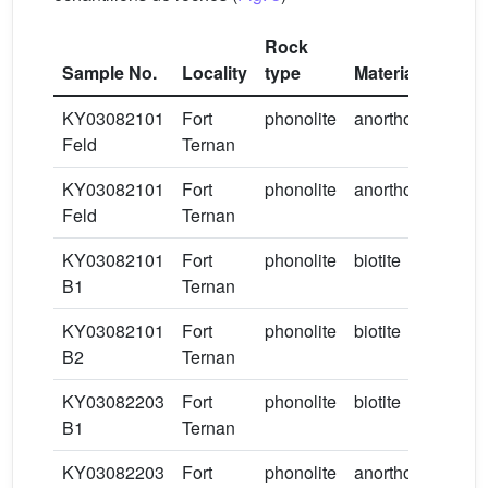
Rock
Sample No.
Locality
type
Material
K
KY03082101
Fort
phonolite
anorthoclase
1
Feld
Ternan
KY03082101
Fort
phonolite
anorthoclase
1
Feld
Ternan
KY03082101
Fort
phonolite
biotite
–
B1
Ternan
KY03082101
Fort
phonolite
biotite
–
B2
Ternan
KY03082203
Fort
phonolite
biotite
–
B1
Ternan
KY03082203
Fort
phonolite
anorthoclase
1