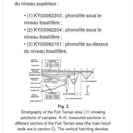
du niveau supérieur :
• (1) KY03082203 : phonolite sous le
niveau fossilifère ;
• (2) KY03082204 : phonolite sous le
niveau fossilifère ;
• (3) KY03082101 : phonolite au-dessus
du niveau fossilifère.
Fig. 2
Stratigraphy of the Fort Ternan area
[20]
showing
positions of samples. A–H, measured sections in
different sectors of the Fort Ternan area (the main fossil
beds are in section C). The vertical hatching denotes