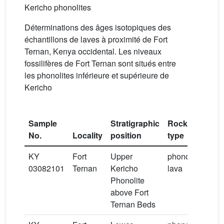
Kericho phonolites
Déterminations des âges isotopiques des
échantillons de laves à proximité de Fort
Ternan, Kenya occidental. Les niveaux
fossilifères de Fort Ternan sont situés entre
les phonolites inférieure et supérieure de
Kericho
Sample
Stratigraphic
Rock
Mate
No.
Locality
position
type
ana
KY
Fort
Upper
phonolite
anor
03082101
Ternan
Kericho
lava
Phonolite
above Fort
Ternan Beds