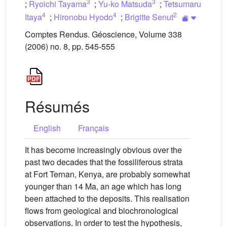
3
3
;
Ryoichi Tayama
;
Yu-ko Matsuda
;
Tetsumaru
4
4
2
Itaya
;
Hironobu Hyodo
;
Brigitte Senut
Comptes Rendus. Géoscience, Volume 338
(2006) no. 8, pp. 545-555
Résumés
English
Français
It has become increasingly obvious over the
past two decades that the fossiliferous strata
at Fort Ternan, Kenya, are probably somewhat
younger than 14 Ma, an age which has long
been attached to the deposits. This realisation
flows from geological and biochronological
observations. In order to test the hypothesis,