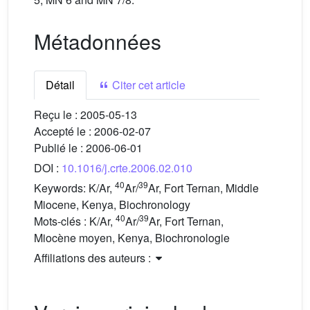
Métadonnées
Détail
Citer cet article
Reçu le :
2005-05-13
Accepté le :
2006-02-07
Publié le :
2006-06-01
DOI :
10.1016/j.crte.2006.02.010
40
39
Keywords:
K/Ar,
Ar/
Ar, Fort Ternan, Middle
Miocene, Kenya, Biochronology
40
39
Mots-clés :
K/Ar,
Ar/
Ar, Fort Ternan,
Miocène moyen, Kenya, Biochronologie
Affiliations des auteurs :