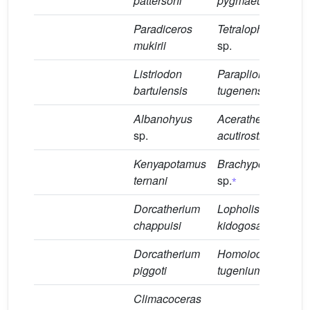
pattersoni
pygmaeus
Paradiceros
Tetralophodon
mukirii
sp.
Listriodon
Parapliohyrax
bartulensis
tugenensis
Albanohyus
Aceratherium
⁎
sp.
acutirostratum
Kenyapotamus
Brachypotherium
⁎
ternani
sp.
Dorcatherium
Lopholistriodon
chappuisi
kidogosana
Dorcatherium
Homoiodorcas
piggoti
tugenium
Climacoceras