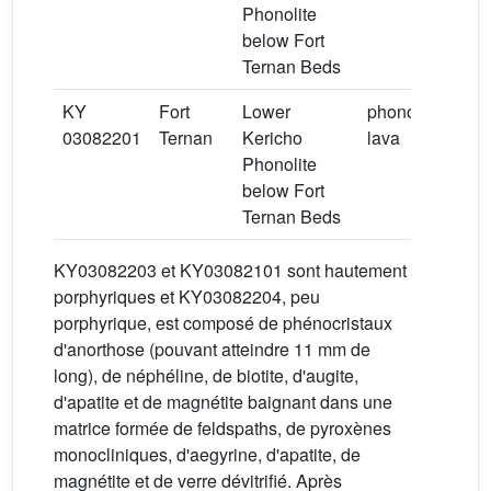
Phonolite
below Fort
Ternan Beds
KY
Fort
Lower
phonolite
03082201
Ternan
Kericho
lava
Phonolite
below Fort
Ternan Beds
KY03082203 et KY03082101 sont hautement
porphyriques et KY03082204, peu
porphyrique, est composé de phénocristaux
d'anorthose (pouvant atteindre 11 mm de
long), de néphéline, de biotite, d'augite,
d'apatite et de magnétite baignant dans une
matrice formée de feldspaths, de pyroxènes
monocliniques, d'aegyrine, d'apatite, de
magnétite et de verre dévitrifié. Après