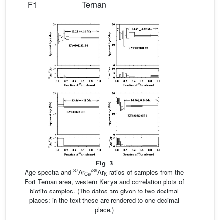
F1
Ternan
Fig. 3
37
39
Age spectra and
Ar
/
Ar
ratios of samples from the
Ca
K
Fort Ternan area, western Kenya and correlation plots of
biotite samples. (The dates are given to two decimal
places: in the text these are rendered to one decimal
place.)