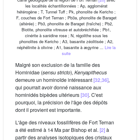
les localités échantillonnées : Ap, agglomérat
hétérogène ; T, Tunnel Tuff ; Pk, phonolite de Kericho ;
F, couches de Fort Ternan ; Pb3a, phonolite de Baraget
(altérée) ; Pb3, phonolite de Baraget (fraîche) ; Pb2,
Biotite, phonolite vitreuse et autobréchifiée ; Pb1,
cinérite à sanidine rose ; N, régolithe sous les
phonolites de Kericho ; A3, basanite zéolitisée ; A2,
néphélinite à olivine ; A1, basanite à ægyrine ...
Lire la
suite
Malgré son exclusion de la famille des
Hominidae (
sensu stricto
),
Kenyapithecus
demeure un hominoïde intéressant
[32,36]
,
qui pourrait avoir donné naissance aux
hominidés bipèdes ultérieurs
[30]
. C'est
pourquoi, la précision de l'âge des dépôts
dont il provient est importante.
L'âge des niveaux fossilifères de Fort Ternan
a été estimé à 14 Ma par Bishop et al.
[2]
à
partir des analyses isotopiques des cristaux