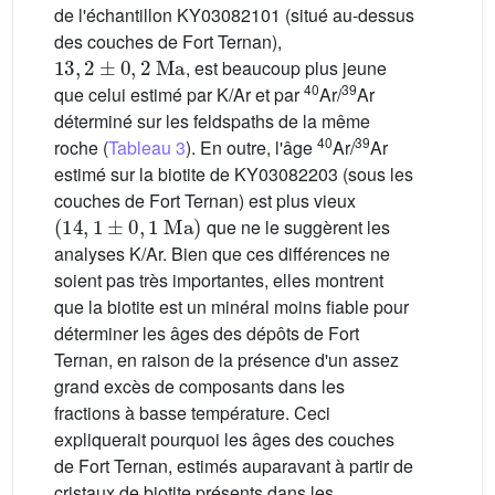
de l'échantillon KY03082101 (situé au-dessus
des couches de Fort Ternan),
13
,
2
±
0
,
2
Ma
, est beaucoup plus jeune
40
39
que celui estimé par K/Ar et par
Ar/
Ar
déterminé sur les feldspaths de la même
40
39
roche (
Tableau 3
). En outre, l'âge
Ar/
Ar
estimé sur la biotite de KY03082203 (sous les
couches de Fort Ternan) est plus vieux
(
14
,
1
±
0
,
1
Ma
)
que ne le suggèrent les
analyses K/Ar. Bien que ces différences ne
soient pas très importantes, elles montrent
que la biotite est un minéral moins fiable pour
déterminer les âges des dépôts de Fort
Ternan, en raison de la présence d'un assez
grand excès de composants dans les
fractions à basse température. Ceci
expliquerait pourquoi les âges des couches
de Fort Ternan, estimés auparavant à partir de
cristaux de biotite présents dans les