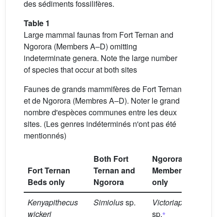
des sédiments fossilifères.
Table 1
Large mammal faunas from Fort Ternan and
Ngorora (Members A–D) omitting
indeterminate genera. Note the large number
of species that occur at both sites
Faunes de grands mammifères de Fort Ternan
et de Ngorora (Membres A–D). Noter le grand
nombre d'espèces communes entre les deux
sites. (Les genres indéterminés n'ont pas été
mentionnés)
Both Fort
Ngorora
Fort Ternan
Ternan and
Members A–D
Beds only
Ngorora
only
Kenyapithecus
Simiolus
sp.
Victoriapithecus
⁎
wickeri
sp.