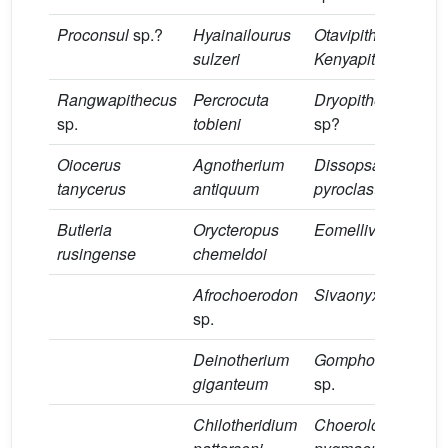
Proconsul
sp.?
Hyainailourus
Otavipithecus
or
sulzeri
Kenyapithecus
?
Rangwapithecus
Percrocuta
Dryopithecus
sp.
tobieni
sp?
Oiocerus
Agnotherium
Dissopsalis
⁎
tanycerus
antiquum
pyroclasticus
Butleria
Orycteropus
Eomellivora
sp.
rusingense
chemeldoi
Afrochoerodon
Sivaonyx
sp.
sp.
Deinotherium
Gomphotherium
giganteum
sp.
Chilotheridium
Choerolophodon
⁎