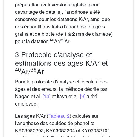
préparation (voir version anglaise pour
davantage de détails), l'anorthose a été
conservée pour les datations K/Ar, ainsi que
des échantillons frais d'anorthose en gros
grains et de biotite (de 1 à 2 mm de diamètre)
40
39
pour la datation
Ar/
Ar.
3 Protocole d'analyse et
estimations des âges K/Ar et
40
39
Ar/
Ar
Pour le protocole d'analyse et le calcul des
âges et des erreurs, la méthode décrite par
Nagao et al.
[14]
et Itaya et al.
[9]
a été
employée.
Les âges K/Ar (
Tableau 2
) calculés sur
l'anorthose des coulées de phonolite
KY03082203, KY03082204 et KY03082101
13
,
7
±
0
,
3
Ma