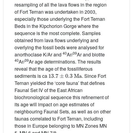
resampling of all the lava flows in the region
of Fort Ternan was undertaken in 2003,
especially those underlying the Fort Ternan
Beds in the Kipchorion Gorge where the
sequence is the most complete. Samples
obtained from lava flows underlying and
overlying the fossil beds were analysed for
40
39
anorthoclase K/Ar and
Ar/
Ar and biotite
40
39
Ar/
Ar age determinations. The results
reveal that the age of the fossiliferous
13.7
±
0.3
Ma
sediments is ca
. Since Fort
Ternan yielded the ‘core fauna’ that defines
Faunal Set IV of the East African
biochronological sequence this refinement of
its age will impact on age estimates of
neighbouring Faunal Sets, as well as on other
faunas correlated to Fort Ternan, including
those in Europe belonging to MN Zones MN
5, MN 6 and MN 7/8.