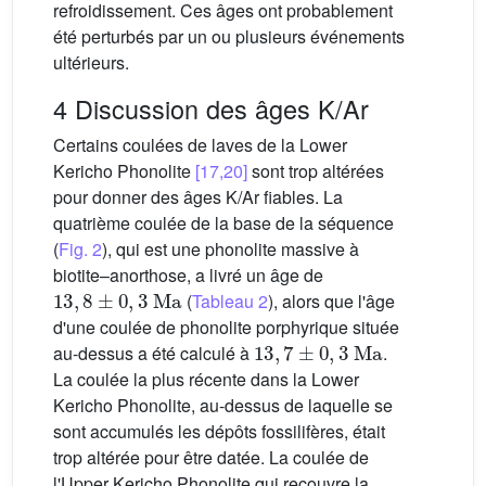
refroidissement. Ces âges ont probablement
été perturbés par un ou plusieurs événements
ultérieurs.
4 Discussion des âges K/Ar
Certains coulées de laves de la Lower
Kericho Phonolite
[17,20]
sont trop altérées
pour donner des âges K/Ar fiables. La
quatrième coulée de la base de la séquence
(
Fig. 2
), qui est une phonolite massive à
biotite–anorthose, a livré un âge de
13
,
8
±
0
,
3
Ma
(
Tableau 2
), alors que l'âge
d'une coulée de phonolite porphyrique située
13
,
7
±
0
,
3
Ma
au-dessus a été calculé à
.
La coulée la plus récente dans la Lower
Kericho Phonolite, au-dessus de laquelle se
sont accumulés les dépôts fossilifères, était
trop altérée pour être datée. La coulée de
l'Upper Kericho Phonolite qui recouvre la