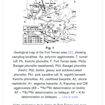
Fig. 1
Geological map of the Fort Ternan area
[20]
, showing
sampling localities: Ap, polymict agglomerate; T, tunnel
tuff; Pk, Kericho phonolite; F, Fort Ternan beds; Pb3a,
Baraget phonolite (weathered); Pb3, Baraget phonolite
(fresh); Pb2, biotite, glassy and autobrecciated
phonolite; Pb1, pink sanidine tuff; N, regolith beneath
Kericho phonolites; A3, zeolitised basanite; A2, olivine
nephelinite; A1, aegerine basanite; A, Kapurtay and Cliff
40
39
agglomerate (AB =
Ar/
Ar determination on biotite;
40
39
AF =
Ar/
Ar determination on feldspar; KF = K/Ar
determination on feldspar). ...
Lire la suite
Carte géologique de la région de Fort Ternan
[20]
avec