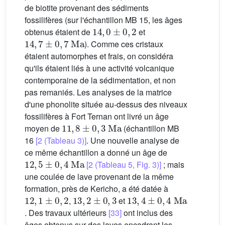
de biotite provenant des sédiments
fossilifères (sur l'échantillon MB 15, les âges
14
,
0
±
0
,
2
obtenus étaient de
et
14
,
7
±
0
,
7
Ma
). Comme ces cristaux
étaient automorphes et frais, on considéra
qu'ils étaient liés à une activité volcanique
contemporaine de la sédimentation, et non
pas remaniés. Les analyses de la matrice
d'une phonolite située au-dessus des niveaux
fossilifères à Fort Ternan ont livré un âge
11
,
8
±
0
,
3
Ma
moyen de
(échantillon MB
16
[2 (Tableau 3)]
. Une nouvelle analyse de
ce même échantillon a donné un âge de
12
,
5
±
0
,
4
Ma
[2 (Tableau 5, Fig. 3)]
; mais
une coulée de lave provenant de la même
formation, près de Kericho, a été datée à
12
,
1
±
0
,
2
13
,
2
±
0
,
3
13
,
4
±
0
,
4
Ma
,
et
. Des travaux ultérieurs
[33]
ont inclus des
âges obtenus sur des laves encadrant les