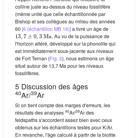
colline juste au-dessus du niveau fossilifère
(même unité que celle échantillonnée par
Bishop et ses collègues au milieu des années
60
[6 (échantillon MB 16)]
a livré un âge de
13
,
7
±
0
,
3
Ma
. Au vu de la puissance de
l'horizon altéré, développé sur la phonolite qui
est immédiatement sous-jacente aux niveaux
de Fort Ternan (
Fig. 2
), nous estimons un âge
situé autour de 13,7 Ma pour les niveaux
fossilifères.
5 Discussion des âges
40
39
Ar/
Ar
Si on tient compte des marges d'erreurs, les
40
39
résultats des analyses
Ar/
Ar des
feldspaths s'accordent assez bien avec ceux
obtenus sur les échantillons testés pour K/Ar.
En revanche, l'âge calculé à partir de la biotite