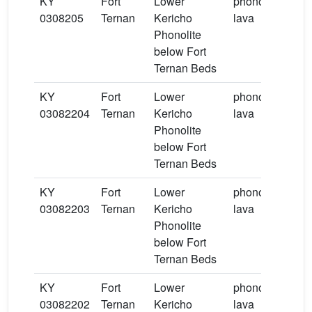
KY
Fort
Lower
phonolite
0308205
Ternan
Kericho
lava
Phonolite
below Fort
Ternan Beds
KY
Fort
Lower
phonolite
anor
03082204
Ternan
Kericho
lava
Phonolite
below Fort
Ternan Beds
KY
Fort
Lower
phonolite
anor
03082203
Ternan
Kericho
lava
Phonolite
below Fort
Ternan Beds
KY
Fort
Lower
phonolite
03082202
Ternan
Kericho
lava