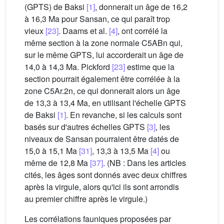
(GPTS) de Baksi
[1]
, donnerait un âge de 16,2
à 16,3 Ma pour Sansan, ce qui paraît trop
vieux
[23]
. Daams et al.
[4]
, ont corrélé la
même section à la zone normale C5ABn qui,
sur le même GPTS, lui accorderait un âge de
14,0 à 14,3 Ma. Pickford
[23]
estime que la
section pourrait également être corrélée à la
zone C5Ar.2n, ce qui donnerait alors un âge
de 13,3 à 13,4 Ma, en utilisant l'échelle GPTS
de Baksi
[1]
. En revanche, si les calculs sont
basés sur d'autres échelles GPTS
[3]
, les
niveaux de Sansan pourraient être datés de
15,0 à 15,1 Ma
[31]
, 13,3 à 13,5 Ma
[4]
ou
même de 12,8 Ma
[37]
. (NB : Dans les articles
cités, les âges sont donnés avec deux chiffres
après la virgule, alors qu'ici ils sont arrondis
au premier chiffre après le virgule.)
Les corrélations fauniques proposées par