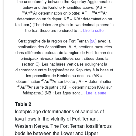
the unconformity between the Kapurtay Agglomerates
below and the Kericho Phonolites above. (AB =
40
39
40
39
Ar/
Ar determination on biotite; AF =
Ar/
Ar
determination on feldspar; KF = K/Ar determination on
feldspar.) (The dates are given to two decimal places: in
the text these are rendered to ...
Lire la suite
Stratigraphie de la région de Fort Ternan
[20]
avec la
localisation des échantillons. A–H, sections mesurées
dans différents secteurs de la région de Fort Ternan (les
principaux niveaux fossilifères sont situés dans la
section C). Les hachures verticales soulignent la
discordance entre l'agglomérat de Kapurtay à la base et
les phonolites de Kericho au-dessus. (AB =
40
39
détermination
Ar/
Ar sur biotite ; AF = détermination
40
39
Ar/
Ar sur feldspaths ; KF = détermination K/Ar sur
feldspaths.) (NB : Les âges sont ...
Lire la suite
Table 2
Isotopic age determinations of samples of
lava flows in the vicinity of Fort Ternan,
Western Kenya. The Fort Ternan fossiliferous
beds lie between the Lower and Upper