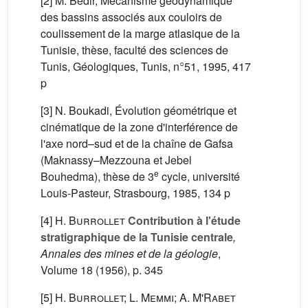
[2] M. Bedir, Mécanisme géodynamique
des bassins associés aux couloirs de
coulissement de la marge atlasique de la
Tunisie, thèse, faculté des sciences de
○
Tunis, Géologiques, Tunis, n
51, 1995, 417
p
[3] N. Boukadi, Évolution géométrique et
cinématique de la zone d'interférence de
l'axe nord–sud et de la chaîne de Gafsa
(Maknassy–Mezzouna et Jebel
e
Bouhedma), thèse de 3
cycle, université
Louis-Pasteur, Strasbourg, 1985, 134 p
[4]
H. Burrollet
Contribution à l'étude
stratigraphique de la Tunisie centrale
,
Annales des mines et de la géologie
,
Volume 18
(1956), p. 345
[5]
H. Burrollet; L. Memmi; A. M'Rabet