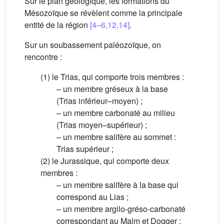
Sur le plan géologique, les formations du
Mésozoïque se révèlent comme la principale
entité de la région
[4–6,12,14]
.
Sur un soubassement paléozoïque, on
rencontre :
(1) le Trias, qui comporte trois membres :
– un membre gréseux à la base
(Trias inférieur–moyen) ;
– un membre carbonaté au milieu
(Trias moyen–supérieur) ;
– un membre salifère au sommet :
Trias supérieur ;
(2) le Jurassique, qui comporte deux
membres :
– un membre salifère à la base qui
correspond au Lias ;
– un membre argilo-gréso-carbonaté
correspondant au Malm et Dogger ;