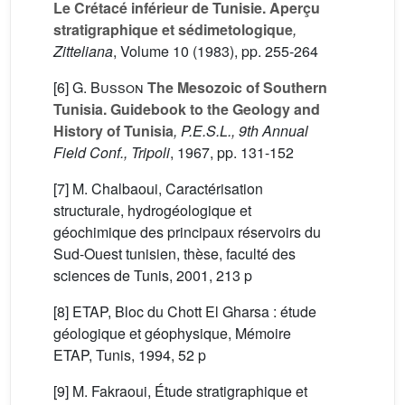
Le Crétacé inférieur de Tunisie. Aperçu
stratigraphique et sédimetologique
,
Zitteliana
, Volume 10
(1983), pp. 255-264
[6]
G. Busson
The Mesozoic of Southern
Tunisia. Guidebook to the Geology and
History of Tunisia
, P.E.S.L., 9th Annual
Field Conf., Tripoli
, 1967, pp. 131-152
[7] M. Chalbaoui, Caractérisation
structurale, hydrogéologique et
géochimique des principaux réservoirs du
Sud-Ouest tunisien, thèse, faculté des
sciences de Tunis, 2001, 213 p
[8] ETAP, Bloc du Chott El Gharsa : étude
géologique et géophysique, Mémoire
ETAP, Tunis, 1994, 52 p
[9] M. Fakraoui, Étude stratigraphique et