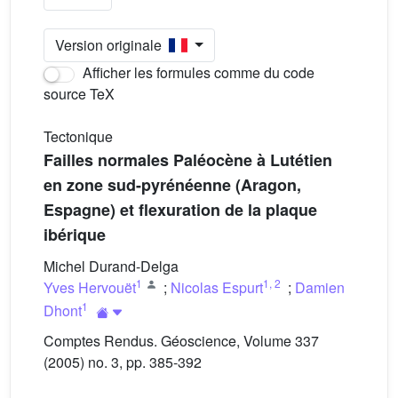
Version originale
Afficher les formules comme du code
source TeX
Tectonique
Failles normales Paléocène à Lutétien
en zone sud-pyrénéenne (Aragon,
Espagne) et flexuration de la plaque
ibérique
Michel Durand-Delga
1
1
,
2
Yves Hervouët
;
Nicolas Espurt
;
Damien
1
Dhont
Comptes Rendus. Géoscience, Volume 337
(2005) no. 3, pp. 385-392