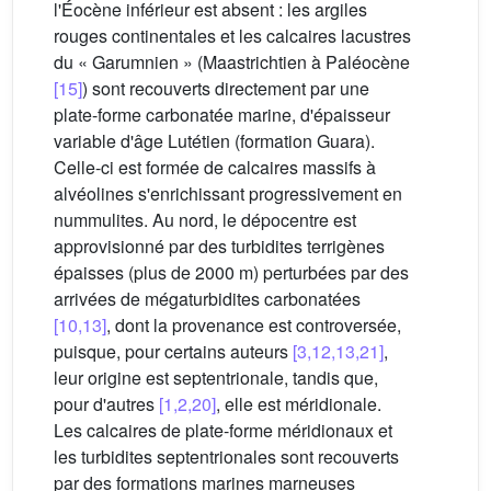
l'Éocène inférieur est absent : les argiles
rouges continentales et les calcaires lacustres
du « Garumnien » (Maastrichtien à Paléocène
[15]
) sont recouverts directement par une
plate-forme carbonatée marine, d'épaisseur
variable d'âge Lutétien (formation Guara).
Celle-ci est formée de calcaires massifs à
alvéolines s'enrichissant progressivement en
nummulites. Au nord, le dépocentre est
approvisionné par des turbidites terrigènes
épaisses (plus de 2000 m) perturbées par des
arrivées de mégaturbidites carbonatées
[10,13]
, dont la provenance est controversée,
puisque, pour certains auteurs
[3,12,13,21]
,
leur origine est septentrionale, tandis que,
pour d'autres
[1,2,20]
, elle est méridionale.
Les calcaires de plate-forme méridionaux et
les turbidites septentrionales sont recouverts
par des formations marines marneuses