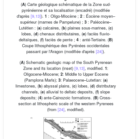
(
A
) Carte géologique schématique de la Zone sud-
pyrénéenne et sa localisation (encadré) (modifiée
d'après
[9,13]
).
1
: Oligo-Miocène ;
2
: Éocène moyen–
supérieur (marnes de Pampelune) ;
3
: Paléocène–
Lutétien : (
a
) calcaires, (
b
) plaines sous-marines, (
c
)
lobes, (
d
) chenaux distributaires, (
e
) faciès fluvio-
deltaïques, (
f
) faciès de pente ;
4
: anté-Tertiaire. (
B
)
Coupe lithosphérique des Pyrénées occidentales
passant par l'Aragon (modifiée d'après
[24]
).
(
A
) Schematic geologic map of the South Pyrenean
Zone and its location (inset)
[9,13]
, modified.
1
:
Oligocene-Miocene;
2
: Middle to Upper Eocene
(Pamplona Marls);
3
: Palaeocene–Lutetian: (
a
)
limestones, (
b
) abyssal plains, (
c
) lobes, (
d
) distributary
channels, (
e
) alluvial to deltaic deposits, (
f
) slope
deposits; (
4
) ante-Cainozoic formations. (
B
) Cross-
section at lithospheric scale of the western Pyrenees
(from
[24]
, modified).