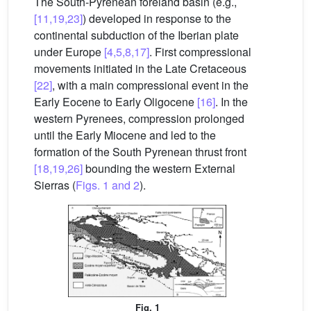
The South-Pyrenean foreland basin (e.g.,
[11,19,23]
) developed in response to the
continental subduction of the Iberian plate
under Europe
[4,5,8,17]
. First compressional
movements initiated in the Late Cretaceous
[22]
, with a main compressional event in the
Early Eocene to Early Oligocene
[16]
. In the
western Pyrenees, compression prolonged
until the Early Miocene and led to the
formation of the South Pyrenean thrust front
[18,19,26]
bounding the western External
Sierras (
Figs. 1 and 2
).
Fig. 1