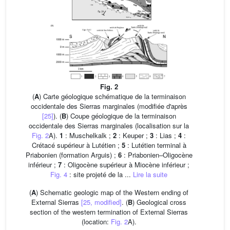
Fig. 2
(
A
) Carte géologique schématique de la terminaison
occidentale des Sierras marginales (modifiée d'après
[25]
). (
B
) Coupe géologique de la terminaison
occidentale des Sierras marginales (localisation sur la
Fig. 2
A).
1
: Muschelkalk ;
2
: Keuper ;
3
: Lias ;
4
:
Crétacé supérieur à Lutétien ;
5
: Lutétien terminal à
Priabonien (formation Arguis) ;
6
: Priabonien–Oligocène
inférieur ;
7
: Oligocène supérieur à Miocène inférieur ;
Fig. 4
: site projeté de la ...
Lire la suite
(
A
) Schematic geologic map of the Western ending of
External Sierras
[25, modified]
. (
B
) Geological cross
section of the western termination of External Sierras
(location:
Fig. 2
A).