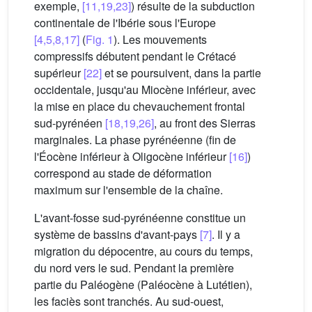
exemple,
[11,19,23]
) résulte de la subduction
continentale de l'Ibérie sous l'Europe
[4,5,8,17]
(
Fig. 1
). Les mouvements
compressifs débutent pendant le Crétacé
supérieur
[22]
et se poursuivent, dans la partie
occidentale, jusqu'au Miocène inférieur, avec
la mise en place du chevauchement frontal
sud-pyrénéen
[18,19,26]
, au front des Sierras
marginales. La phase pyrénéenne (fin de
l'Éocène inférieur à Oligocène inférieur
[16]
)
correspond au stade de déformation
maximum sur l'ensemble de la chaîne.
L'avant-fosse sud-pyrénéenne constitue un
système de bassins d'avant-pays
[7]
. Il y a
migration du dépocentre, au cours du temps,
du nord vers le sud. Pendant la première
partie du Paléogène (Paléocène à Lutétien),
les faciès sont tranchés. Au sud-ouest,