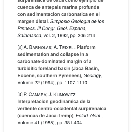
cuenca de antepais marina profunda
con sedimentacion carbonatica en el
margen distal
, Simposio Geologia de los
Pirineos, III Congr. Geol. España,
Salamanca
, vol. 2
, 1992, pp. 205-214
[2]
A. Barnolas; A. Teixell
Platform
sedimentation and collapse in a
carbonate-dominated margin of a
turbiditic foreland basin (Jaca Basin,
Eocene, southern Pyrenees)
, Geology
,
Volume 22
(1994), pp. 1107-1110
[3]
P. Camara; J. Klimowitz
Interpretacion geodinamica de la
vertiente centro-occidental surpirenaica
(cuencas de Jaca-Tremp)
, Estud. Geol.
,
Volume 41
(1985), pp. 381-404