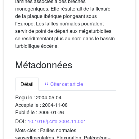
laminés associés à des brèches
monogéniques. Elle résulterait de la flexure
de la plaque ibérique plongeant sous
l'Europe. Les failles normales pourraient
servir de point de départ aux mégaturbidites
se resédimentant plus au nord dans le bassin
turbiditique éocène.
Métadonnées
Détail
Citer cet article
Reçu le :
2004-05-04
Accepté le :
2004-11-08
Publié le :
2005-01-26
DOI :
10.1016/j.crte.2004.11.001
Mots-clés :
Failles normales
synsédimentaires, Flexuration, Paléocène–