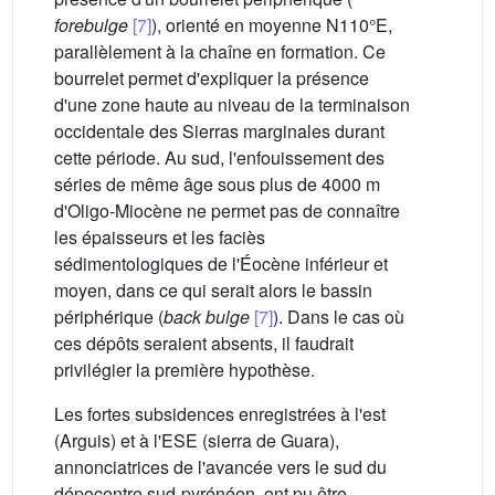
forebulge
[7]
), orienté en moyenne N110°E,
parallèlement à la chaîne en formation. Ce
bourrelet permet d'expliquer la présence
d'une zone haute au niveau de la terminaison
occidentale des Sierras marginales durant
cette période. Au sud, l'enfouissement des
séries de même âge sous plus de 4000 m
d'Oligo-Miocène ne permet pas de connaître
les épaisseurs et les faciès
sédimentologiques de l'Éocène inférieur et
moyen, dans ce qui serait alors le bassin
périphérique (
back bulge
[7]
). Dans le cas où
ces dépôts seraient absents, il faudrait
privilégier la première hypothèse.
Les fortes subsidences enregistrées à l'est
(Arguis) et à l'ESE (sierra de Guara),
annonciatrices de l'avancée vers le sud du
dépocentre sud-pyrénéen, ont pu être