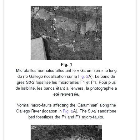
Fig. 4
Microfailles normales affectant le « Garumnien » le long
du río Gallego (localisation sur la
Fig. 2
A). Le banc de
grès S0-2 fossilise les microfailles F1 et F′1. Pour plus
de lisibilité, les bancs étant à l'envers, la photographie a
été renversée.
Normal micro-faults affecting the ‘Garumnian’ along the
Gallego River (location in
Fig. 2
A). The S0-2 sandstone
bed fossilizes the F1 and F′1 micro-faults.