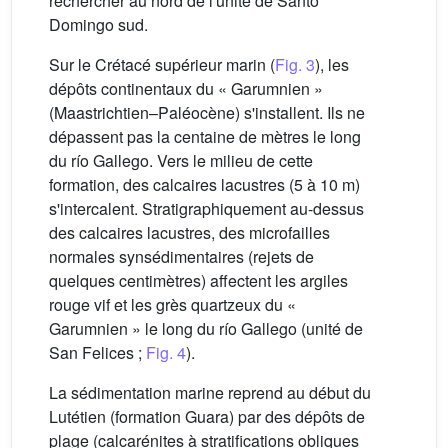
rechercher au nord de l'unité de Santo
Domingo sud.
Sur le Crétacé supérieur marin (
Fig. 3
), les
dépôts continentaux du « Garumnien »
(Maastrichtien–Paléocène) s'installent. Ils ne
dépassent pas la centaine de mètres le long
du río Gallego. Vers le milieu de cette
formation, des calcaires lacustres (5 à 10 m)
s'intercalent. Stratigraphiquement au-dessus
des calcaires lacustres, des microfailles
normales synsédimentaires (rejets de
quelques centimètres) affectent les argiles
rouge vif et les grès quartzeux du «
Garumnien » le long du río Gallego (unité de
San Felices ;
Fig. 4
).
La sédimentation marine reprend au début du
Lutétien (formation Guara) par des dépôts de
plage (calcarénites à stratifications obliques