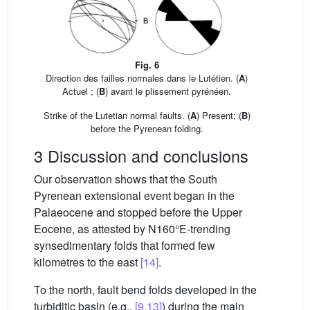
Fig. 6
Direction des failles normales dans le Lutétien. (
A
)
Actuel ; (
B
) avant le plissement pyrénéen.
Strike of the Lutetian normal faults. (
A
) Present; (
B
)
before the Pyrenean folding.
3 Discussion and conclusions
Our observation shows that the South
Pyrenean extensional event began in the
Palaeocene and stopped before the Upper
Eocene, as attested by N160°E-trending
synsedimentary folds that formed few
kilometres to the east
[14]
.
To the north, fault bend folds developed in the
turbiditic basin (e.g.,
[9,13]
) during the main