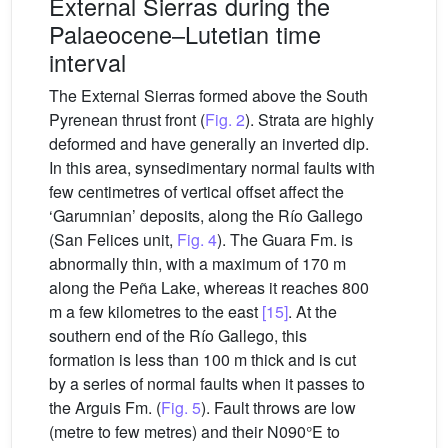
External Sierras during the
Palaeocene–Lutetian time
interval
The External Sierras formed above the South
Pyrenean thrust front (
Fig. 2
). Strata are highly
deformed and have generally an inverted dip.
In this area, synsedimentary normal faults with
few centimetres of vertical offset affect the
‘Garumnian’ deposits, along the Río Gallego
(San Felices unit,
Fig. 4
). The Guara Fm. is
abnormally thin, with a maximum of 170 m
along the Peña Lake, whereas it reaches 800
m a few kilometres to the east
[15]
. At the
southern end of the Río Gallego, this
formation is less than 100 m thick and is cut
by a series of normal faults when it passes to
the Arguis Fm. (
Fig. 5
). Fault throws are low
(metre to few metres) and their N090°E to