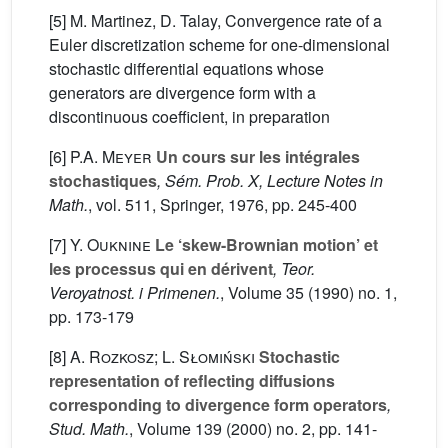
[5] M. Martinez, D. Talay, Convergence rate of a
Euler discretization scheme for one-dimensional
stochastic differential equations whose
generators are divergence form with a
discontinuous coefficient, in preparation
[6]
P.A. Meyer
Un cours sur les intégrales
stochastiques
, Sém. Prob. X, Lecture Notes in
Math.
, vol. 511
, Springer, 1976, pp. 245-400
[7]
Y. Ouknine
Le ‘skew-Brownian motion’ et
les processus qui en dérivent
, Teor.
Veroyatnost. i Primenen.
, Volume 35
(1990) no. 1,
pp. 173-179
[8]
A. Rozkosz; L. Słomiński
Stochastic
representation of reflecting diffusions
corresponding to divergence form operators
,
Stud. Math.
, Volume 139
(2000) no. 2, pp. 141-