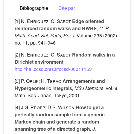
Bibliographie
Cité par
[1]
N. Enriquez; C. Sabot
Edge oriented
reinforced random walks and RWRE
, C. R.
Math. Acad. Sci. Paris, Ser. I
, Volume 335
(2002)
no. 11, pp. 941-946
[2]
N. Enriquez; C. Sabot
Random walks in a
Dirichlet environment
http://hal.ccsd.cnrs.fr/ccsd-00011153
[3]
P. Orlik; H. Terao
Arrangements and
Hypergeometric Integrals
, MSJ Memoirs
, vol. 9
,
Math. Soc. Japan, Tokyo, 2001
[4]
J.G. Propp; D.B. Wilson
How to get a
perfectly random sample from a generic
Markov chain and generate a random
spanning tree of a directed graph
, J.