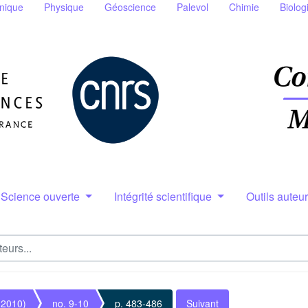
nique
Physique
Géoscience
Palevol
Chimie
Biolog
Science ouverte
Intégrité scientifique
Outils auteu
(2010)
no. 9-10
p. 483-486
Suivant