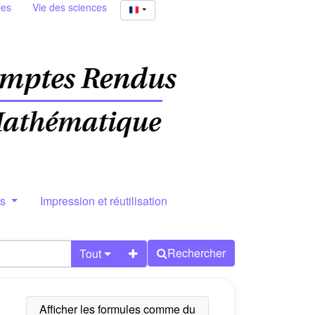
ies
Vie des sciences
rs
Impression et réutilisation
Rechercher
Tout