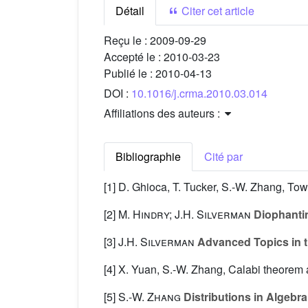
Détail
Citer cet article
Reçu le :
2009-09-29
Accepté le :
2010-03-23
Publié le :
2010-04-13
DOI :
10.1016/j.crma.2010.03.014
Affiliations des auteurs :
Bibliographie
Cité par
[1] D. Ghioca, T. Tucker, S.-W. Zhang, To
[2]
M. Hindry; J.H. Silverman
Diophanti
[3]
J.H. Silverman
Advanced Topics in th
[4] X. Yuan, S.-W. Zhang, Calabi theorem 
[5]
S.-W. Zhang
Distributions in Algebr