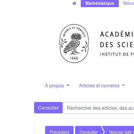
Mathématique
Méca
À propos
Articles et numéros
Consulter
Précédent
Consulter
Volume 348 