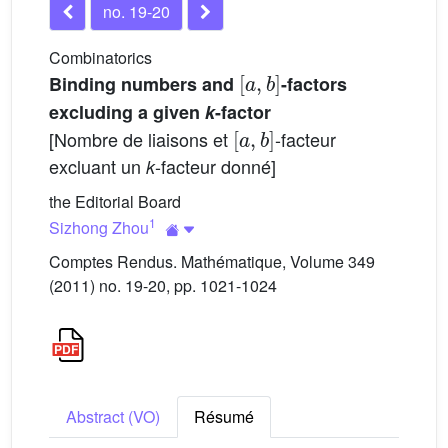
no. 19-20
Combinatorics
[
a
,
b
]
Binding numbers and
-factors
excluding a given
k
-factor
[
a
,
b
]
[Nombre de liaisons et
-facteur
excluant un
-facteur donné]
k
the Editorial Board
1
Sizhong Zhou
Comptes Rendus. Mathématique, Volume 349
(2011) no. 19-20, pp. 1021-1024
Abstract (VO)
Résumé
a
,
b
,
k