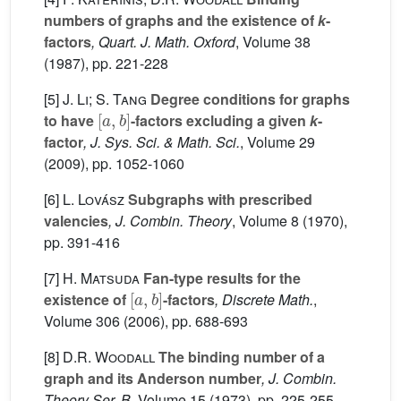
numbers of graphs and the existence of
k
-
factors
, Quart. J. Math. Oxford
, Volume 38
(1987), pp. 221-228
[5]
J. Li; S. Tang
Degree conditions for graphs
[
a
,
b
]
to have
-factors excluding a given
k
-
factor
, J. Sys. Sci. & Math. Sci.
, Volume 29
(2009), pp. 1052-1060
[6]
L. Lovász
Subgraphs with prescribed
valencies
, J. Combin. Theory
, Volume 8
(1970),
pp. 391-416
[7]
H. Matsuda
Fan-type results for the
[
a
,
b
]
existence of
-factors
, Discrete Math.
,
Volume 306
(2006), pp. 688-693
[8]
D.R. Woodall
The binding number of a
graph and its Anderson number
, J. Combin.
Theory Ser. B
, Volume 15
(1973), pp. 225-255