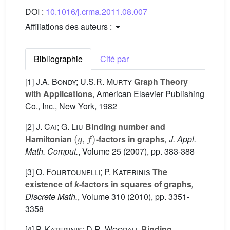
DOI :
10.1016/j.crma.2011.08.007
Affiliations des auteurs :
Bibliographie
Cité par
[1]
J.A. Bondy; U.S.R. Murty
Graph Theory
with Applications
, American Elsevier Publishing
Co., Inc., New York, 1982
[2]
J. Cai; G. Liu
Binding number and
(
g
,
f
)
Hamiltonian
-factors in graphs
, J. Appl.
Math. Comput.
, Volume 25
(2007), pp. 383-388
[3]
O. Fourtounelli; P. Katerinis
The
existence of
k
-factors in squares of graphs
,
Discrete Math.
, Volume 310
(2010), pp. 3351-
3358
[4]
P. Katerinis; D.R. Woodall
Binding