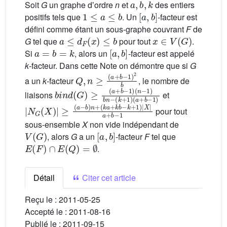
Soit
G
un graphe dʼordre
n
et
des entiers
1
≤
a
≤
b
[
a
,
b
]
positifs tels que
. Un
-facteur est
défini comme étant un sous-graphe couvrant
F
de
a
≤
d
F
(
x
)
≤
b
x
∈
V
(
G
)
G
tel que
pour tout
.
a
=
b
=
k
[
a
,
b
]
Si
, alors un
-facteur est appelé
k
-facteur. Dans cette Note on démontre que si
G
Q
,
n
≥
(
a
+
b
−
1
)
2
b
a un
k
-facteur
, le nombre de
bind
(
n
−
1
(
)
G
b
n
)
≥
−
(
(
a
k
+
+
b
1
−
)
(
1
a
)
+
b
−
1
)
liaisons
et
|
(
N
k
a
G
+
(
k
X
b
)
−
|
≥
k
(
+
a
1
−
)
b
|
X
)
n
|
a
+
+
b
−
1
pour tout
sous-ensemble
X
non vide indépendant de
V
(
G
)
[
a
,
b
]
, alors
G
a un
-facteur
F
tel que
E
(
F
)
∩
E
(
Q
)
=
∅
.
Détail
Citer cet article
Reçu le :
2011-05-25
Accepté le :
2011-08-16
Publié le :
2011-09-15