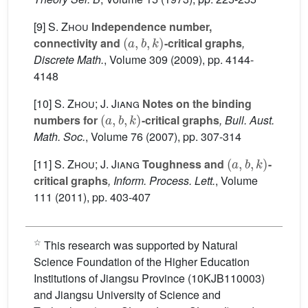
[9]
S. Zhou
Independence number,
(
a
,
b
,
k
)
connectivity and
-critical graphs
,
Discrete Math.
, Volume 309
(2009), pp. 4144-
4148
[10]
S. Zhou; J. Jiang
Notes on the binding
(
a
,
b
,
k
)
numbers for
-critical graphs
, Bull. Aust.
Math. Soc.
, Volume 76
(2007), pp. 307-314
(
a
,
b
,
k
)
[11]
S. Zhou; J. Jiang
Toughness and
-
critical graphs
, Inform. Process. Lett.
, Volume
111
(2011), pp. 403-407
☆
This research was supported by Natural
Science Foundation of the Higher Education
Institutions of Jiangsu Province (10KJB110003)
and Jiangsu University of Science and