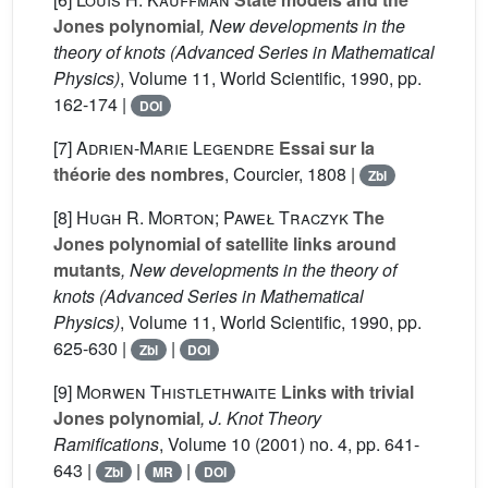
Jones polynomial
, New developments in the
theory of knots
(Advanced Series in Mathematical
Physics)
, Volume 11
, World Scientific, 1990, pp.
162-174 |
DOI
[7]
Adrien-Marie Legendre
Essai sur la
théorie des nombres
, Courcier, 1808 |
Zbl
[8]
Hugh R. Morton; Paweł Traczyk
The
Jones polynomial of satellite links around
mutants
, New developments in the theory of
knots
(Advanced Series in Mathematical
Physics)
, Volume 11
, World Scientific, 1990, pp.
625-630 |
|
Zbl
DOI
[9]
Morwen Thistlethwaite
Links with trivial
Jones polynomial
, J. Knot Theory
Ramifications
, Volume 10
(2001) no. 4, pp. 641-
643 |
|
|
Zbl
MR
DOI