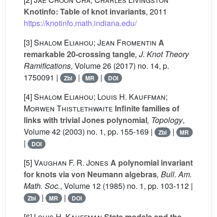
Knotinfo: Table of knot invariants
, 2011
https://knotinfo.math.indiana.edu/
[3]
Shalom Eliahou; Jean Fromentin
A
remarkable 20-crossing tangle
, J. Knot Theory
Ramifications
, Volume 26
(2017) no. 14, p.
1750091 |
|
|
Zbl
MR
DOI
[4]
Shalom Eliahou; Louis H. Kauffman;
Morwen Thistlethwaite
Infinite families of
links with trivial Jones polynomial
, Topology
,
Volume 42
(2003) no. 1, pp. 155-169 |
|
Zbl
MR
|
DOI
[5]
Vaughan F. R. Jones
A polynomial invariant
for knots via von Neumann algebras
, Bull. Am.
Math. Soc.
, Volume 12
(1985) no. 1, pp. 103-112 |
|
|
Zbl
MR
DOI
[6]
Louis H. Kauffman
State models and the