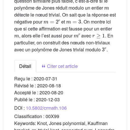
question similaire plus faible, c’est-à-dire si le
m
polynôme de Jones réduit modulo un entier
détecte le nœud trivial. On sait que la réponse est
m
=
2
r
m
=
3
négative pour
et
. On montre ici
que si cette affirmation est fausse pour un entier
m
m
r
r
≥
1
, alors elle l’est aussi pour
avec
. En
particulier, on construit des nœuds non-triviaux
3
r
avec un polynôme de Jones trivial modulo
.
Détail
Citer cet article
Reçu le :
2020-07-31
Révisé le :
2020-08-18
Accepté le :
2020-08-20
Publié le :
2020-12-03
DOI :
10.5802/crmath.106
Classification :
00X99
Keywords:
Knot, Jones polynomial, Kauffman
m