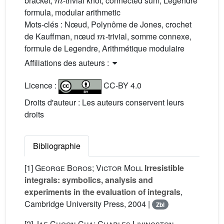
bracket,
-trivial knot, connected sum, Legendre
formula, modular arithmetic
Mots-clés :
Nœud, Polynôme de Jones, crochet
m
de Kauffman, nœud
-trivial, somme connexe,
formule de Legendre, Arithmétique modulaire
Affiliations des auteurs :
Licence :
CC-BY 4.0
Droits d'auteur : Les auteurs conservent leurs
droits
Bibliographie
[1]
George Boros; Victor Moll
Irresistible
integrals: symbolics, analysis and
experiments in the evaluation of integrals
,
Cambridge University Press, 2004 |
Zbl
[2]
Jae Choon Cha; Charles Livingston