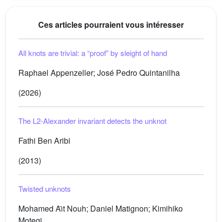
Ces articles pourraient vous intéresser
All knots are trivial: a “proof” by sleight of hand
Raphael Appenzeller; José Pedro Quintanilha
(2026)
The
L
2
-Alexander invariant detects the unknot
Fathi Ben Aribi
(2013)
Twisted unknots
Mohamed Aı̈t Nouh; Daniel Matignon; Kimihiko
Motegi