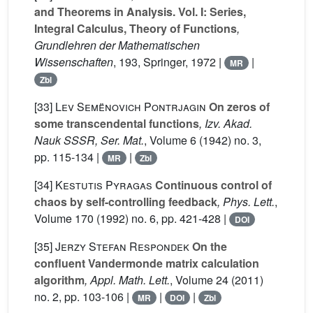
and Theorems in Analysis. Vol. I: Series,
Integral Calculus, Theory of Functions
,
Grundlehren der Mathematischen
Wissenschaften
, 193
, Springer, 1972 |
|
MR
Zbl
[33]
Lev Semënovich Pontrjagin
On zeros of
some transcendental functions
, Izv. Akad.
Nauk SSSR, Ser. Mat.
, Volume 6
(1942) no. 3,
pp. 115-134 |
|
MR
Zbl
[34]
Kestutis Pyragas
Continuous control of
chaos by self-controlling feedback
, Phys. Lett.
,
Volume 170
(1992) no. 6, pp. 421-428 |
DOI
[35]
Jerzy Stefan Respondek
On the
confluent Vandermonde matrix calculation
algorithm
, Appl. Math. Lett.
, Volume 24
(2011)
no. 2, pp. 103-106 |
|
|
MR
DOI
Zbl