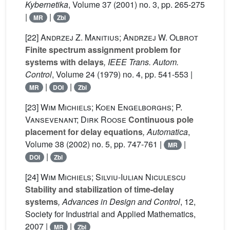
Kybernetika
, Volume 37
(2001) no. 3, pp. 265-275
|
|
MR
Zbl
[22]
Andrzej Z. Manitius; Andrzej W. Olbrot
Finite spectrum assignment problem for
systems with delays
, IEEE Trans. Autom.
Control
, Volume 24
(1979) no. 4, pp. 541-553 |
|
|
MR
DOI
Zbl
[23]
Wim Michiels; Koen Engelborghs; P.
Vansevenant; Dirk Roose
Continuous pole
placement for delay equations
, Automatica
,
Volume 38
(2002) no. 5, pp. 747-761 |
|
MR
|
DOI
Zbl
[24]
Wim Michiels; Silviu-Iulian Niculescu
Stability and stabilization of time-delay
systems
, Advances in Design and Control
, 12
,
Society for Industrial and Applied Mathematics,
2007 |
|
MR
Zbl