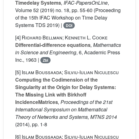
Timedelay Systems
, IFAC-PapersOnLine
,
Volume 52
(2019) no. 18, pp. 55-60 (Proceeding
of the 15th IFAC Workshop on Time Delay
Systems TDS 2019) |
DOI
[4]
Richard Bellman; Kenneth L. Cooke
Differential-difference equations
, Mathematics
in Science and Engineering
, 6
, Academic Press
Inc., 1963 |
Zbl
[5]
Islam Boussaada; Silviu-Iulian Niculescu
Computing the Codimension of the
Singularity at the Origin for Delay Systems:
The Missing Link with Birkhoff
IncidenceMatrices
, Proceedings of the 21st
International Symposium on Mathematical
Theory of Networks and Systems, MTNS 2014
(2014), pp. 1-8
[6]
Islam Boussaada; Silviu-Iulian Niculescu