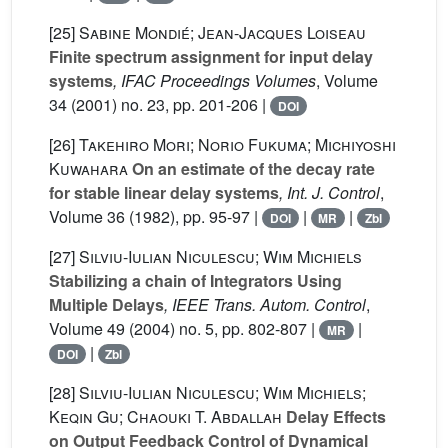
[25]
Sabine Mondié; Jean-Jacques Loiseau
Finite spectrum assignment for input delay
systems
, IFAC Proceedings Volumes
, Volume
34
(2001) no. 23, pp. 201-206 |
DOI
[26]
Takehiro Mori; Norio Fukuma; Michiyoshi
Kuwahara
On an estimate of the decay rate
for stable linear delay systems
, Int. J. Control
,
Volume 36
(1982), pp. 95-97 |
|
|
DOI
MR
Zbl
[27]
Silviu-Iulian Niculescu; Wim Michiels
Stabilizing a chain of Integrators Using
Multiple Delays
, IEEE Trans. Autom. Control
,
Volume 49
(2004) no. 5, pp. 802-807 |
|
MR
|
DOI
Zbl
[28]
Silviu-Iulian Niculescu; Wim Michiels;
Keqin Gu; Chaouki T. Abdallah
Delay Effects
on Output Feedback Control of Dynamical