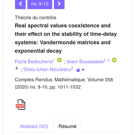
no. 9-10
Théorie du contrôle
Real spectral values coexistence and
their effect on the stability of time-delay
systems: Vandermonde matrices and
exponential decay
1
2
,
3
Fazia Bedouhene
;
Islam Boussaada
3
;
Silviu-Iulian Niculescu
Comptes Rendus. Mathématique, Volume 358
(2020) no. 9-10, pp. 1011-1032
Abstract (VO)
Résumé