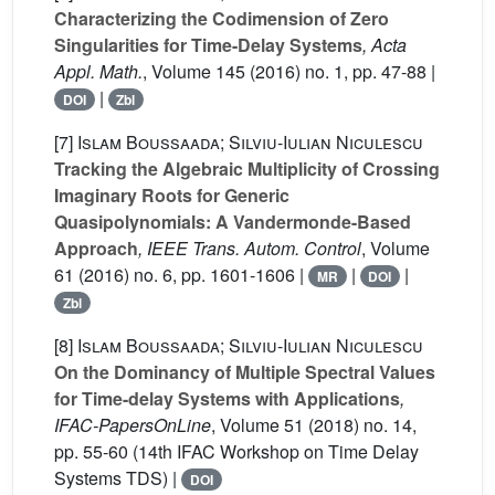
Characterizing the Codimension of Zero
Singularities for Time-Delay Systems
, Acta
Appl. Math.
, Volume 145
(2016) no. 1, pp. 47-88 |
|
DOI
Zbl
[7]
Islam Boussaada; Silviu-Iulian Niculescu
Tracking the Algebraic Multiplicity of Crossing
Imaginary Roots for Generic
Quasipolynomials: A Vandermonde-Based
Approach
, IEEE Trans. Autom. Control
, Volume
61
(2016) no. 6, pp. 1601-1606 |
|
|
MR
DOI
Zbl
[8]
Islam Boussaada; Silviu-Iulian Niculescu
On the Dominancy of Multiple Spectral Values
for Time-delay Systems with Applications
,
IFAC-PapersOnLine
, Volume 51
(2018) no. 14,
pp. 55-60 (14th IFAC Workshop on Time Delay
Systems TDS) |
DOI