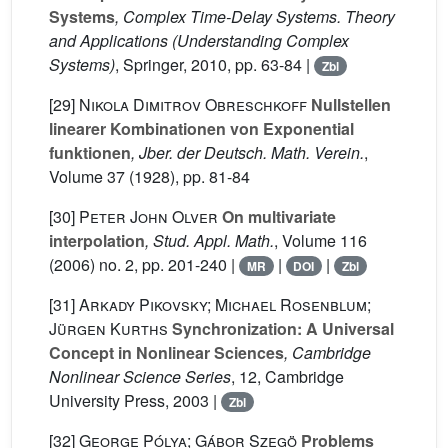
Systems
, Complex Time-Delay Systems. Theory
and Applications
(Understanding Complex
Systems)
, Springer, 2010, pp. 63-84 |
Zbl
[29]
Nikola Dimitrov Obreschkoff
Nullstellen
linearer Kombinationen von Exponential
funktionen
, Jber. der Deutsch. Math. Verein.
,
Volume 37
(1928), pp. 81-84
[30]
Peter John Olver
On multivariate
interpolation
, Stud. Appl. Math.
, Volume 116
(2006) no. 2, pp. 201-240 |
|
|
MR
DOI
Zbl
[31]
Arkady Pikovsky; Michael Rosenblum;
Jürgen Kurths
Synchronization: A Universal
Concept in Nonlinear Sciences
, Cambridge
Nonlinear Science Series
, 12
, Cambridge
University Press, 2003 |
Zbl
[32]
George Pólya; Gábor Szegö
Problems