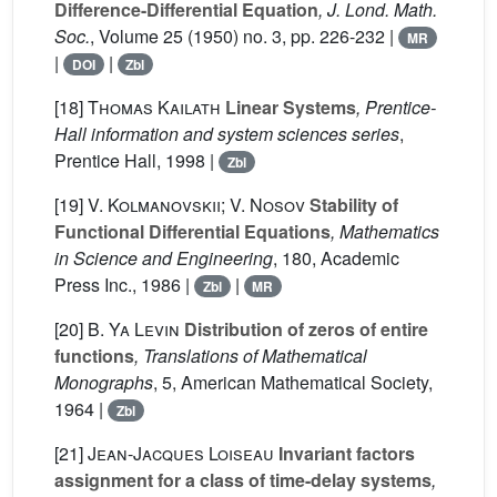
Difference-Differential Equation
, J. Lond. Math.
Soc.
, Volume 25
(1950) no. 3, pp. 226-232 |
MR
|
|
DOI
Zbl
[18]
Thomas Kailath
Linear Systems
, Prentice-
Hall information and system sciences series
,
Prentice Hall, 1998 |
Zbl
[19]
V. Kolmanovskii; V. Nosov
Stability of
Functional Differential Equations
, Mathematics
in Science and Engineering
, 180
, Academic
Press Inc., 1986 |
|
Zbl
MR
[20]
B. Ya Levin
Distribution of zeros of entire
functions
, Translations of Mathematical
Monographs
, 5
, American Mathematical Society,
1964 |
Zbl
[21]
Jean-Jacques Loiseau
Invariant factors
assignment for a class of time-delay systems
,