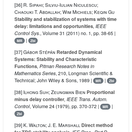
[36]
R. Sipahi; Silviu-Iulian Niculescu;
Chaouki T. Abdallah; Wim Michiels; Keqin Gu
Stability and stabilization of systems with time
delay: limitations and opportunities
, IEEE
Control Sys.
, Volume 31
(2011) no. 1, pp. 38-65 |
|
MR
Zbl
[37]
Gábor Stépán
Retarded Dynamical
Systems: Stability and Characteristic
Functions
, Pitman Research Notes in
Mathematics Series
, 210
, Longman Scientific &
Technical; John Wiley & Sons, 1989 |
|
MR
Zbl
[38]
Ilhong Suh; Zeungman Bien
Proportional
minus delay controller
, IEEE Trans. Autom.
Control
, Volume 24
(1979), pp. 370-372 |
|
MR
Zbl
[39]
K. Walton; J. E. Marshall
Direct method