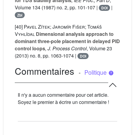
for TDS stability analysis
, IEE Proc., Part D
,
Volume 134
(1987) no. 2, pp. 101-107 |
|
DOI
Zbl
[40]
Pavel Zítek; Jaromír Fišer; Tomáš
Vyhlídal
Dimensional analysis approach to
dominant three-pole placement in delayed PID
control loops
, J. Process Control
, Volume 23
(2013) no. 8, pp. 1063-1074 |
DOI
Commentaires
-
Politique
Il n'y a aucun commentaire pour cet article.
Soyez le premier à écrire un commentaire !