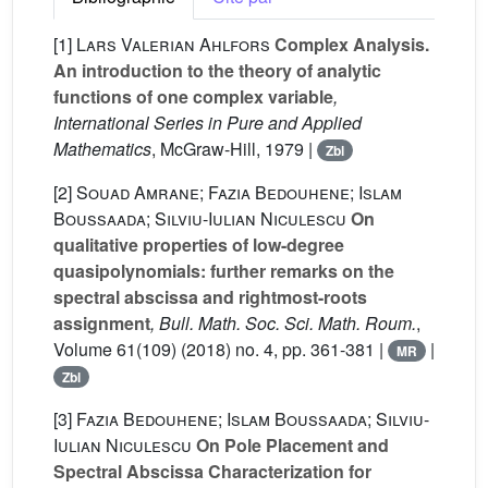
[1]
Lars Valerian Ahlfors
Complex Analysis.
An introduction to the theory of analytic
functions of one complex variable
,
International Series in Pure and Applied
Mathematics
, McGraw-Hill, 1979 |
Zbl
[2]
Souad Amrane; Fazia Bedouhene; Islam
Boussaada; Silviu-Iulian Niculescu
On
qualitative properties of low-degree
quasipolynomials: further remarks on the
spectral abscissa and rightmost-roots
assignment
, Bull. Math. Soc. Sci. Math. Roum.
,
Volume 61(109)
(2018) no. 4, pp. 361-381 |
|
MR
Zbl
[3]
Fazia Bedouhene; Islam Boussaada; Silviu-
Iulian Niculescu
On Pole Placement and
Spectral Abscissa Characterization for