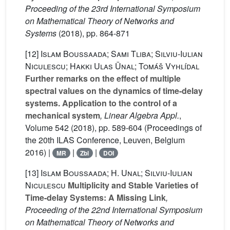
Proceeding of the 23rd International Symposium
on Mathematical Theory of Networks and
Systems
(2018), pp. 864-871
[12]
Islam Boussaada; Sami Tliba; Silviu-Iulian
Niculescu; Hakki Ulas Ünal; Tomáš Vyhlídal
Further remarks on the effect of multiple
spectral values on the dynamics of time-delay
systems. Application to the control of a
mechanical system
, Linear Algebra Appl.
,
Volume 542
(2018), pp. 589-604 (Proceedings of
the 20th ILAS Conference, Leuven, Belgium
2016) |
|
|
MR
Zbl
DOI
[13]
Islam Boussaada; H. Unal; Silviu-Iulian
Niculescu
Multiplicity and Stable Varieties of
Time-delay Systems: A Missing Link
,
Proceeding of the 22nd International Symposium
on Mathematical Theory of Networks and