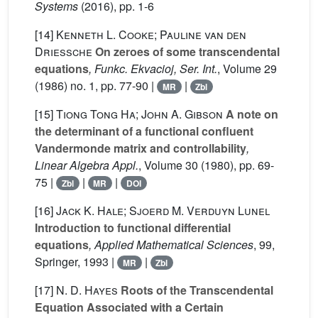
Systems
(2016), pp. 1-6
[14]
Kenneth L. Cooke; Pauline van den
Driessche
On zeroes of some transcendental
equations
, Funkc. Ekvacioj, Ser. Int.
, Volume 29
(1986) no. 1, pp. 77-90 |
|
MR
Zbl
[15]
Tiong Tong Ha; John A. Gibson
A note on
the determinant of a functional confluent
Vandermonde matrix and controllability
,
Linear Algebra Appl.
, Volume 30
(1980), pp. 69-
75 |
|
|
Zbl
MR
DOI
[16]
Jack K. Hale; Sjoerd M. Verduyn Lunel
Introduction to functional differential
equations
, Applied Mathematical Sciences
, 99
,
Springer, 1993 |
|
MR
Zbl
[17]
N. D. Hayes
Roots of the Transcendental
Equation Associated with a Certain