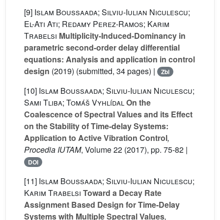
[9]
Islam Boussaada; Silviu-Iulian Niculescu;
El-Ati Ati; Redamy Perez-Ramos; Karim
Trabelsi
Multiplicity-Induced-Dominancy in
parametric second-order delay differential
equations: Analysis and application in control
design
(2019) (submitted, 34 pages) |
Zbl
[10]
Islam Boussaada; Silviu-Iulian Niculescu;
Sami Tliba; Tomáš Vyhlídal
On the
Coalescence of Spectral Values and its Effect
on the Stability of Time-delay Systems:
Application to Active Vibration Control
,
Procedia IUTAM
, Volume 22
(2017), pp. 75-82 |
DOI
[11]
Islam Boussaada; Silviu-Iulian Niculescu;
Karim Trabelsi
Toward a Decay Rate
Assignment Based Design for Time-Delay
Systems with Multiple Spectral Values
,