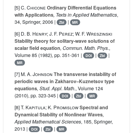
[5]
C. Chicone
Ordinary Differential Equations
with Applications
, Texts in Applied Mathematics
,
34
, Springer, 2006 |
|
Zbl
MR
[6]
D. B. Henry; J. F. Perez; W. F. Wreszinski
Stability theory for solitary-wave solutions of
scalar field equation
, Commun. Math. Phys.
,
Volume 85
(1982), pp. 351-361 |
|
|
DOI
Zbl
MR
[7]
M. A. Johnson
The transverse instability of
periodic waves in Zakharov–Kuznetsov type
equations
, Stud. Appl. Math.
, Volume 124
(2010), pp. 323-345 |
|
|
DOI
Zbl
MR
[8]
T. Kapitula; K. Promislow
Spectral and
Dynamical Stability of Nonlinear Waves
,
Applied Mathematical Sciences
, 185
, Springer,
2013 |
|
|
DOI
Zbl
MR