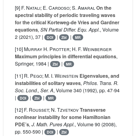
[9]
F. Natali; E. Cardoso; S. Amaral
On the
spectral stability of periodic traveling waves
for the critical Korteweg-de Vries and Gardner
equations
, SN Partial Differ. Equ. Appl.
, Volume
2
(2021), 37 |
|
|
DOI
Zbl
MR
[10]
Murray H. Protter; H. F. Weinberger
Maximum principles in differential equations
,
Springer, 1984 |
|
Zbl
MR
[11]
R. Pego; M. I. Weinstein
Eigenvalues, and
instabilities of solitary waves
, Philos. Trans. R.
Soc. Lond., Ser. A
, Volume 340
(1992), pp. 47-94
|
|
|
DOI
Zbl
MR
[12]
F. Rousset; N. Tzvetkov
Transverse
nonlinear instability for some Hamiltonian
PDE’s
, J. Math. Pures Appl.
, Volume 90
(2008),
pp. 550-590 |
|
DOI
Zbl