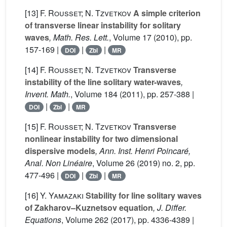
[13]
F. Rousset; N. Tzvetkov
A simple criterion
of transverse linear instability for solitary
waves
, Math. Res. Lett.
, Volume 17
(2010), pp.
157-169 |
|
|
DOI
Zbl
MR
[14]
F. Rousset; N. Tzvetkov
Transverse
instability of the line solitary water-waves
,
Invent. Math.
, Volume 184
(2011), pp. 257-388 |
|
|
DOI
Zbl
MR
[15]
F. Rousset; N. Tzvetkov
Transverse
nonlinear instability for two dimensional
dispersive models
, Ann. Inst. Henri Poincaré,
Anal. Non Linéaire
, Volume 26
(2019) no. 2, pp.
477-496 |
|
|
DOI
Zbl
MR
[16]
Y. Yamazaki
Stability for line solitary waves
of Zakharov–Kuznetsov equation
, J. Differ.
Equations
, Volume 262
(2017), pp. 4336-4389 |