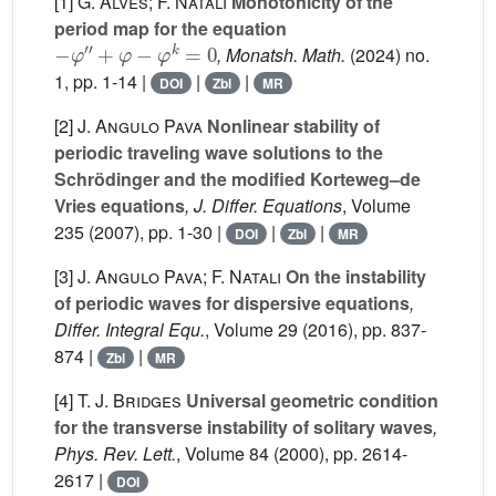
[1]
G. Alves; F. Natali
Monotonicity of the
period map for the equation
-
φ
′
′
+
φ
-
φ
k
=
0
, Monatsh. Math.
(2024) no.
1, pp. 1-14 |
|
|
DOI
Zbl
MR
[2]
J. Angulo Pava
Nonlinear stability of
periodic traveling wave solutions to the
Schrödinger and the modified Korteweg–de
Vries equations
, J. Differ. Equations
, Volume
235
(2007), pp. 1-30 |
|
|
DOI
Zbl
MR
[3]
J. Angulo Pava; F. Natali
On the instability
of periodic waves for dispersive equations
,
Differ. Integral Equ.
, Volume 29
(2016), pp. 837-
874 |
|
Zbl
MR
[4]
T. J. Bridges
Universal geometric condition
for the transverse instability of solitary waves
,
Phys. Rev. Lett.
, Volume 84
(2000), pp. 2614-
2617 |
DOI