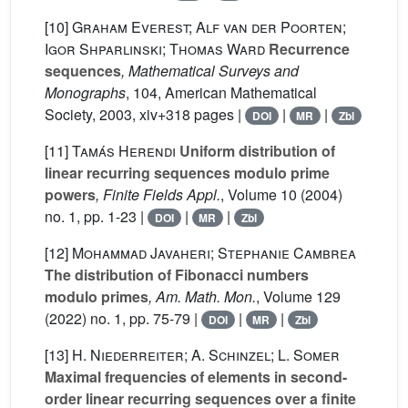
[10]
Graham Everest; Alf van der Poorten;
Igor Shparlinski; Thomas Ward
Recurrence
sequences
, Mathematical Surveys and
Monographs
, 104
, American Mathematical
Society, 2003, xiv+318 pages |
|
|
DOI
MR
Zbl
[11]
Tamás Herendi
Uniform distribution of
linear recurring sequences modulo prime
powers
, Finite Fields Appl.
, Volume 10
(2004)
no. 1, pp. 1-23 |
|
|
DOI
MR
Zbl
[12]
Mohammad Javaheri; Stephanie Cambrea
The distribution of Fibonacci numbers
modulo primes
, Am. Math. Mon.
, Volume 129
(2022) no. 1, pp. 75-79 |
|
|
DOI
MR
Zbl
[13]
H. Niederreiter; A. Schinzel; L. Somer
Maximal frequencies of elements in second-
order linear recurring sequences over a finite