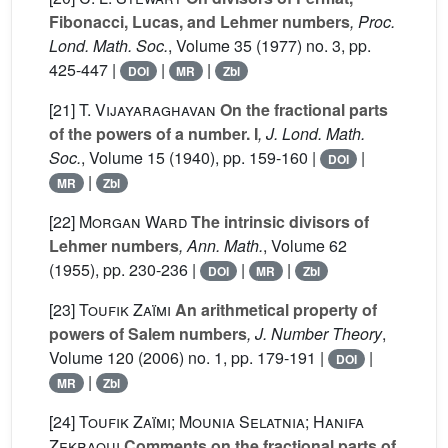
Fibonacci, Lucas, and Lehmer numbers
, Proc.
Lond. Math. Soc.
, Volume 35
(1977) no. 3, pp.
425-447 |
|
|
DOI
MR
Zbl
[21]
T. Vijayaraghavan
On the fractional parts
of the powers of a number. I
, J. Lond. Math.
Soc.
, Volume 15
(1940), pp. 159-160 |
|
DOI
|
MR
Zbl
[22]
Morgan Ward
The intrinsic divisors of
Lehmer numbers
, Ann. Math.
, Volume 62
(1955), pp. 230-236 |
|
|
DOI
MR
Zbl
[23]
Toufik Zaïmi
An arithmetical property of
powers of Salem numbers
, J. Number Theory
,
Volume 120
(2006) no. 1, pp. 179-191 |
|
DOI
|
MR
Zbl
[24]
Toufik Zaïmi; Mounia Selatnia; Hanifa
Zekraoui
Comments on the fractional parts of