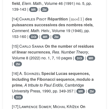
field
, Elem. Math.
, Volume 46
(1991) no. 5, pp.
139-143 |
|
MR
Zbl
(
mod
1
)
[14]
Charles Pisot
Répartition
des
puissances successives des nombres réels
,
Comment. Math. Helv.
, Volume 19
(1946), pp.
153-160 |
|
|
DOI
MR
Zbl
[15]
Carlo Sanna
On the number of residues
of linear recurrences
, Res. Number Theory
,
Volume 8
(2022) no. 1, 7, 10 pages |
|
DOI
MR
|
Zbl
[16]
A. Schinzel
Special Lucas sequences,
including the Fibonacci sequence, modulo a
prime
, A tribute to Paul Erdős
, Cambridge
University Press, 1990, pp. 349-357 |
|
MR
Zbl
|
DOI
[17]
Lawrence Somer; Michal Křížek
On