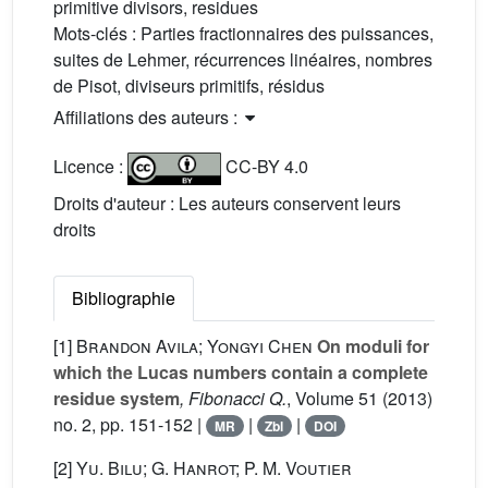
primitive divisors, residues
Mots-clés :
Parties fractionnaires des puissances,
suites de Lehmer, récurrences linéaires, nombres
de Pisot, diviseurs primitifs, résidus
Affiliations des auteurs :
Licence :
CC-BY 4.0
Droits d'auteur : Les auteurs conservent leurs
droits
Bibliographie
[1]
Brandon Avila; Yongyi Chen
On moduli for
which the Lucas numbers contain a complete
residue system
, Fibonacci Q.
, Volume 51
(2013)
no. 2, pp. 151-152 |
|
|
MR
Zbl
DOI
[2]
Yu. Bilu; G. Hanrot; P. M. Voutier