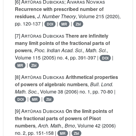
[6]
Artūras Dubickas; Aivaras Novikas
Recurrence with prescribed number of
residues
, J. Number Theory
, Volume 215
(2020),
pp. 120-137 |
|
|
DOI
MR
Zbl
[7]
Artūras Dubickas
There are infinitely
many limit points of the fractional parts of
powers
, Proc. Indian Acad. Sci., Math. Sci.
,
Volume 115
(2005) no. 4, pp. 391-397 |
|
DOI
|
MR
Zbl
[8]
Artūras Dubickas
Arithmetical properties
of powers of algebraic numbers
, Bull. Lond.
Math. Soc.
, Volume 38
(2006) no. 1, pp. 70-80 |
|
|
DOI
MR
Zbl
[9]
Artūras Dubickas
On the limit points of
the fractional parts of powers of Pisot
numbers
, Arch. Math., Brno
, Volume 42
(2006)
no. 2, pp. 151-158 |
|
MR
Zbl