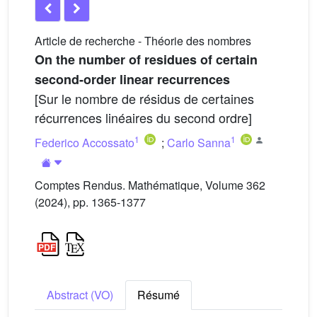
Article de recherche - Théorie des nombres
On the number of residues of certain
second-order linear recurrences
[Sur le nombre de résidus de certaines
récurrences linéaires du second ordre]
1
1
Federico Accossato
;
Carlo Sanna
Comptes Rendus. Mathématique, Volume 362
(2024), pp. 1365-1377
Abstract (VO)
Résumé
f
∈
ℤ
[
X
]