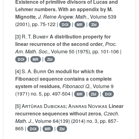
Existence of primitive divisors of Lucas and
Lehmer numbers. With an appendix by M.
Mignotte
, J. Reine Angew. Math.
, Volume 539
(2001), pp. 75-122 |
|
|
DOI
MR
Zbl
[3]
R. T. Bumby
A distribution property for
linear recurrence of the second order
, Proc.
Am. Math. Soc.
, Volume 50
(1975), pp. 101-106 |
|
|
DOI
MR
Zbl
[4]
S. A. Burr
On moduli for which the
Fibonacci sequence contains a complete
system of residues
, Fibonacci Q.
, Volume 9
(1971) no. 5, pp. 497-504 |
|
|
MR
Zbl
DOI
[5]
Artūras Dubickas; Aivaras Novikas
Linear
recurrence sequences without zeros
, Czech.
Math. J.
, Volume 64(139)
(2014) no. 3, pp. 857-
865 |
|
|
DOI
MR
Zbl