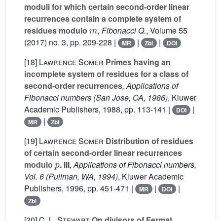
moduli for which certain second-order linear
recurrences contain a complete system of
m
residues modulo
, Fibonacci Q.
, Volume 55
(2017) no. 3, pp. 209-228 |
|
|
MR
Zbl
DOI
[18]
Lawrence Somer
Primes having an
incomplete system of residues for a class of
second-order recurrences
, Applications of
Fibonacci numbers (San Jose, CA, 1986)
, Kluwer
Academic Publishers, 1988, pp. 113-141 |
|
DOI
|
MR
Zbl
[19]
Lawrence Somer
Distribution of residues
of certain second-order linear recurrences
p
modulo
. III
, Applications of Fibonacci numbers,
Vol. 6 (Pullman, WA, 1994)
, Kluwer Academic
Publishers, 1996, pp. 451-471 |
|
|
MR
DOI
Zbl
[20]
C. L. Stewart
On divisors of Fermat,