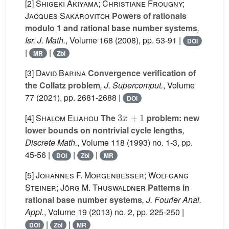
[2]
Shigeki Akiyama; Christiane Frougny;
Jacques Sakarovitch
Powers of rationals
modulo 1 and rational base number systems
,
Isr. J. Math.
, Volume 168
(2008), pp. 53-91 |
DOI
|
|
MR
Zbl
[3]
David Barina
Convergence verification of
the Collatz problem
, J. Supercomput.
, Volume
77
(2021), pp. 2681-2688 |
DOI
3
x
+
1
[4]
Shalom Eliahou
The
problem: new
lower bounds on nontrivial cycle lengths
,
Discrete Math.
, Volume 118
(1993) no. 1-3, pp.
45-56 |
|
|
DOI
Zbl
MR
[5]
Johannes F. Morgenbesser; Wolfgang
Steiner; Jörg M. Thuswaldner
Patterns in
rational base number systems
, J. Fourier Anal.
Appl.
, Volume 19
(2013) no. 2, pp. 225-250 |
|
|
DOI
Zbl
MR