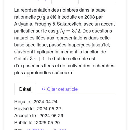
La représentation des nombres dans la base
p
/
q
rationnelle
a été introduite en 2008 par
Akiyama, Frougny & Sakarovitch, avec un accent
p
/
q
=
3
/
2
particulier sur le cas
. Des questions
naturelles liées aux représentations dans cette
base spécifique, passées inaperçues jusqu’ici,
s’avèrent impliquer intimement la fonction de
3
x
+
1
Collatz
. Le but de cette note est
d’exposer ces liens et de motiver des recherches
plus approfondies sur ceux-ci.
Détail
Citer cet article
Reçu le :
2024-04-24
Révisé le :
2024-05-22
Accepté le :
2024-06-29
Publié le :
2025-05-20