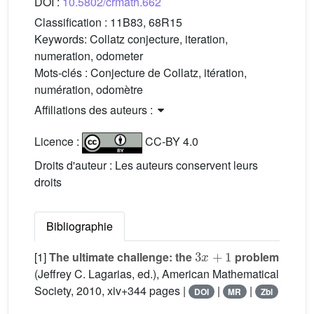
DOI :
10.5802/crmath.662
Classification :
11B83, 68R15
Keywords:
Collatz conjecture, iteration,
numeration, odometer
Mots-clés :
Conjecture de Collatz, itération,
numération, odomètre
Affiliations des auteurs :
Licence :
CC-BY 4.0
Droits d'auteur : Les auteurs conservent leurs
droits
Bibliographie
3
x
+
1
[1]
The ultimate challenge: the
problem
(Jeffrey C. Lagarias, ed.), American Mathematical
Society, 2010, xiv+344 pages |
|
|
DOI
MR
Zbl