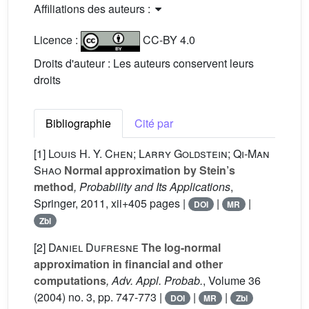
Affiliations des auteurs :
Licence :
CC-BY 4.0
Droits d'auteur : Les auteurs conservent leurs
droits
Bibliographie
Cité par
[1]
Louis H. Y. Chen; Larry Goldstein; Qi-Man
Shao
Normal approximation by Stein’s
method
, Probability and Its Applications
,
Springer, 2011, xii+405 pages |
|
|
DOI
MR
Zbl
[2]
Daniel Dufresne
The log-normal
approximation in financial and other
computations
, Adv. Appl. Probab.
, Volume 36
(2004) no. 3, pp. 747-773 |
|
|
DOI
MR
Zbl