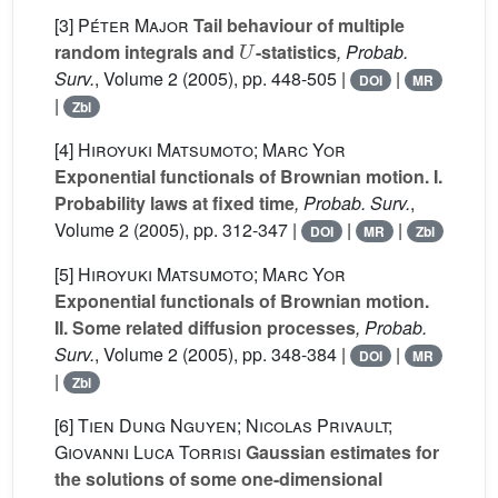
[3]
Péter Major
Tail behaviour of multiple
U
random integrals and
-statistics
, Probab.
Surv.
, Volume 2
(2005), pp. 448-505 |
|
DOI
MR
|
Zbl
[4]
Hiroyuki Matsumoto; Marc Yor
Exponential functionals of Brownian motion. I.
Probability laws at fixed time
, Probab. Surv.
,
Volume 2
(2005), pp. 312-347 |
|
|
DOI
MR
Zbl
[5]
Hiroyuki Matsumoto; Marc Yor
Exponential functionals of Brownian motion.
II. Some related diffusion processes
, Probab.
Surv.
, Volume 2
(2005), pp. 348-384 |
|
DOI
MR
|
Zbl
[6]
Tien Dung Nguyen; Nicolas Privault;
Giovanni Luca Torrisi
Gaussian estimates for
the solutions of some one-dimensional