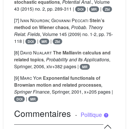
stochastic equations
, Potential Anal.
, Volume
43
(2015) no. 2, pp. 289-311 |
|
|
DOI
MR
Zbl
[7]
Ivan Nourdin; Giovanni Peccati
Stein’s
method on Wiener chaos
, Probab. Theory
Relat. Fields
, Volume 145
(2009) no. 1-2, pp. 75-
118 |
|
|
DOI
MR
Zbl
[8]
David Nualart
The Malliavin calculus and
related topics
, Probability and Its Applications
,
Springer, 2006, xiv+382 pages |
MR
[9]
Marc Yor
Exponential functionals of
Brownian motion and related processes
,
Springer Finance
, Springer, 2001, x+205 pages |
|
DOI
MR
Commentaires
-
Politique