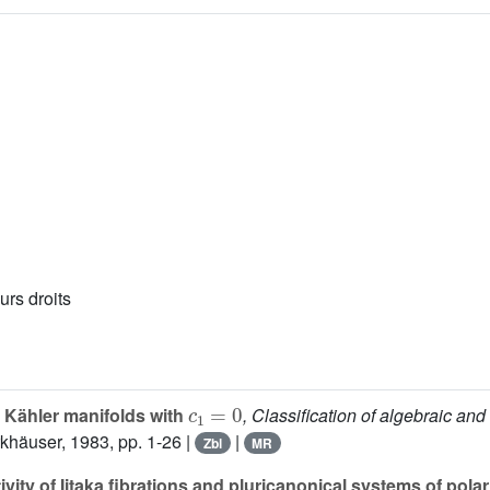
urs droits
c
1
=
0
Kähler manifolds with
, Classification of algebraic and
rkhäuser, 1983, pp. 1-26 |
|
Zbl
MR
ivity of Iitaka fibrations and pluricanonical systems of polar