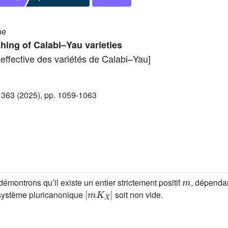
ue
hing of Calabi–Yau varieties
effective des variétés de Calabi–Yau]
363 (2025), pp. 1059-1063
m
démontrons qu’il existe un entier strictement positif
, dépendan
|
m
K
X
|
e système pluricanonique
soit non vide.