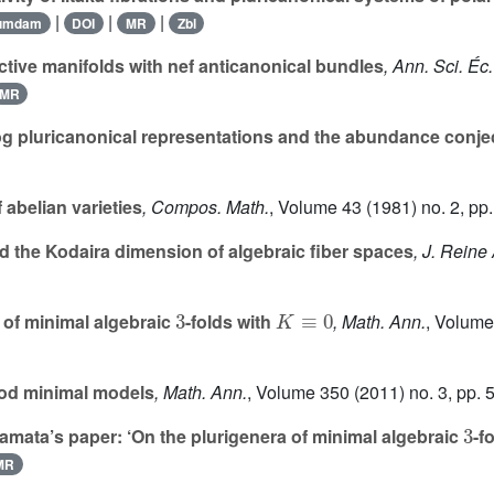
|
|
|
umdam
DOI
MR
Zbl
tive manifolds with nef anticanonical bundles
, Ann. Sci. Éc
MR
g pluricanonical representations and the abundance conje
 abelian varieties
, Compos. Math.
, Volume 43
(1981) no. 2, pp
 the Kodaira dimension of algebraic fiber spaces
, J. Reine
3
K
≡
0
 of minimal algebraic
-folds with
, Math. Ann.
, Volum
ood minimal models
, Math. Ann.
, Volume 350
(2011) no. 3, pp. 
3
ata’s paper: ‘On the plurigenera of minimal algebraic
-f
MR