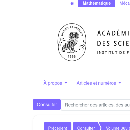
Mathématique
Méca
À propos
Articles et numéros
Consulter
Précédent
Consulter
Volume 363 