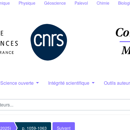
nique
Physique
Géoscience
Palevol
Chimie
Biolog
Science ouverte
Intégrité scientifique
Outils auteu
(2025)
p. 1059-1063
Suivant