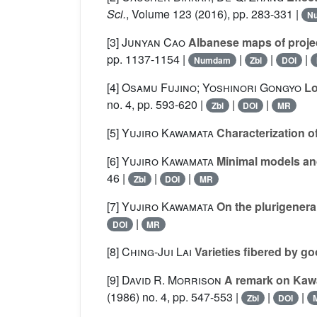
Sci.
, Volume 123
(2016), pp. 283-331 |
N
[3]
Junyan Cao
Albanese maps of projec
pp. 1137-1154 |
|
|
|
Numdam
Zbl
DOI
[4]
Osamu Fujino; Yoshinori Gongyo
Lo
no. 4, pp. 593-620 |
|
|
Zbl
DOI
MR
[5]
Yujiro Kawamata
Characterization of
[6]
Yujiro Kawamata
Minimal models and
46 |
|
|
Zbl
DOI
MR
[7]
Yujiro Kawamata
On the plurigenera
|
DOI
MR
[8]
Ching-Jui Lai
Varieties fibered by g
[9]
David R. Morrison
A remark on Kawam
(1986) no. 4, pp. 547-553 |
|
|
Zbl
DOI