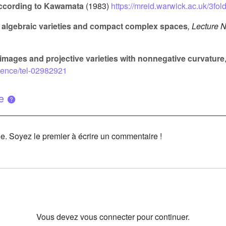
ccording to Kawamata
(1983)
https://mreid.warwick.ac.uk/3fol
f algebraic varieties and compact complex spaces
, Lecture 
t images and projective varieties with nonnegative curvature
cience/tel-02982921
ue
le. Soyez le premier à écrire un commentaire !
Vous devez vous connecter pour continuer.