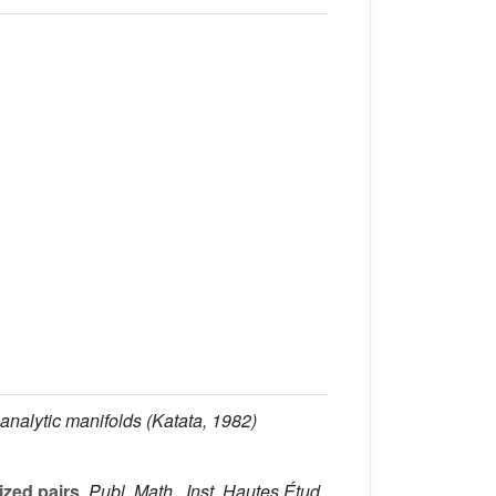
 analytic manifolds (Katata, 1982)
ized pairs
, Publ. Math., Inst. Hautes Étud.