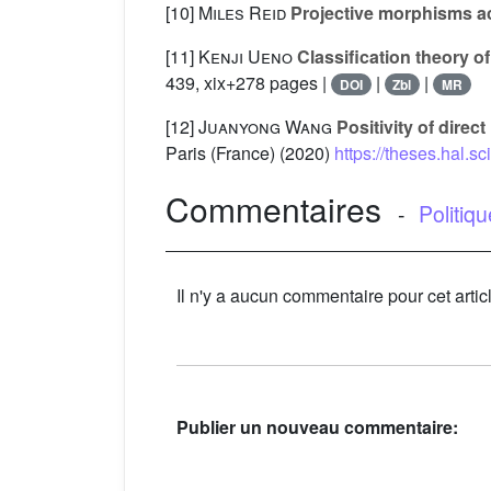
[10]
Miles Reid
Projective morphisms a
[11]
Kenji Ueno
Classification theory o
439, xix+278 pages |
|
|
DOI
Zbl
MR
[12]
Juanyong Wang
Positivity of direc
Paris (France) (2020)
https://theses.hal.s
Commentaires
-
Politiq
Il n'y a aucun commentaire pour cet artic
Publier un nouveau commentaire: