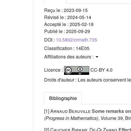
Reçu le :
2023-09-15
Révisé le :
2024-05-14
Accepté le :
2025-02-18
Publié le :
2025-09-29
DOI :
10.5802/crmath.735
Classification :
14E05
Affiliations des auteurs :
Licence :
CC-BY 4.0
Droits d'auteur : Les auteurs conservent le
Bibliographie
[1]
Arnaud Beauville
Some remarks on 
(Progress in Mathematics)
, Volume 39
, Bi
[2]
Caucher Birkar; De-Qi Zhang
Effect