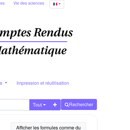
ies
Vie des sciences
rs
Impression et réutilisation
Rechercher
Tout