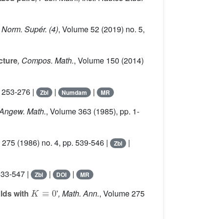
. Norm. Supér. (4)
, Volume 52
(2019) no. 5,
cture
, Compos. Math.
, Volume 150
(2014)
. 253-276 |
|
|
Zbl
Numdam
MR
 Angew. Math.
, Volume 363
(1985), pp. 1-
e 275
(1986) no. 4, pp. 539-546 |
|
Zbl
533-547 |
|
|
Zbl
DOI
MR
K
≡
0
olds with
’
, Math. Ann.
, Volume 275