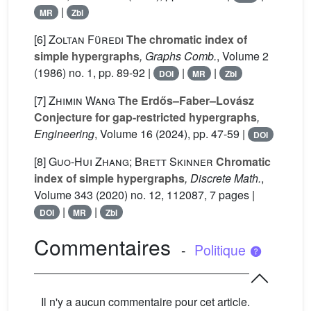
|
MR
Zbl
[6]
Zoltan Füredi
The chromatic index of
simple hypergraphs
, Graphs Comb.
, Volume 2
(1986) no. 1, pp. 89-92 |
|
|
DOI
MR
Zbl
[7]
Zhimin Wang
The Erdős–Faber–Lovász
Conjecture for gap-restricted hypergraphs
,
Engineering
, Volume 16
(2024), pp. 47-59 |
DOI
[8]
Guo-Hui Zhang; Brett Skinner
Chromatic
index of simple hypergraphs
, Discrete Math.
,
Volume 343
(2020) no. 12, 112087, 7 pages |
|
|
DOI
MR
Zbl
Commentaires
-
Politique
Il n'y a aucun commentaire pour cet article.