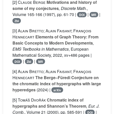
[2]
Claude Berge
Motivations and history of
some of my conjectures
, Discrete Math.
,
Volume 165-166
(1997), pp. 61-70 |
|
|
DOI
MR
Zbl
[3]
Alain Bretto; Alain Faisant; François
Hennecart
Elements of Graph Theory: From
Basic Concepts to Modern Developments
,
EMS Textbooks in Mathematics
, European
Mathematical Society, 2022, xv+486 pages |
|
|
DOI
Zbl
MR
[4]
Alain Bretto; Alain Faisant; François
Hennecart
The Berge–Füredi Conjecture on
the chromatic index of hypergraphs with large
hyperedges
(2024) |
arXiv
[5]
Tomáš Dvořák
Chromatic index of
hypergraphs and Shannon’s Theorem
, Eur. J.
Comb.
, Volume 21
(2000), pp. 585-591 |
|
DOI