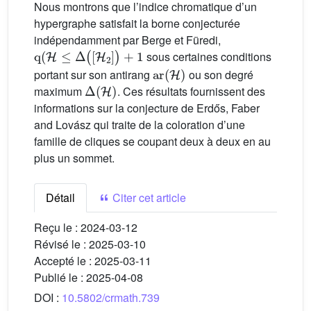
Nous montrons que l’indice chromatique d’un
hypergraphe satisfait la borne conjecturée
indépendamment par Berge et Füredi,
q
(
H
≤
Δ
(
[
H
2
]
)
+
1
sous certaines conditions
ar
(
H
)
portant sur son antirang
ou son degré
Δ
(
H
)
maximum
. Ces résultats fournissent des
informations sur la conjecture de Erdős, Faber
and Lovász qui traite de la coloration d’une
famille de cliques se coupant deux à deux en au
plus un sommet.
Détail
Citer cet article
Reçu le :
2024-03-12
Révisé le :
2025-03-10
Accepté le :
2025-03-11
Publié le :
2025-04-08
DOI :
10.5802/crmath.739