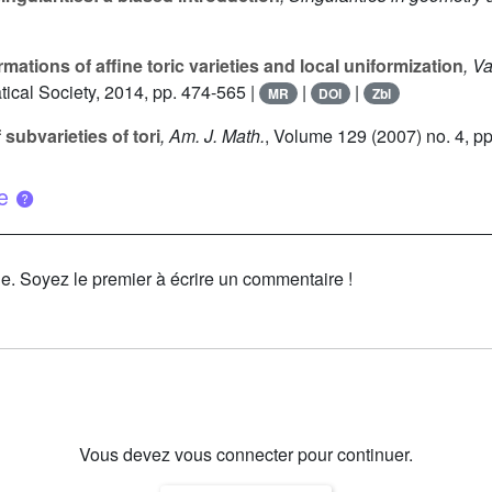
ations of affine toric varieties and local uniformization
, V
ical Society, 2014, pp. 474-565 |
|
|
MR
DOI
Zbl
subvarieties of tori
, Am. J. Math.
, Volume 129
(2007) no. 4, p
ue
le. Soyez le premier à écrire un commentaire !
Vous devez vous connecter pour continuer.