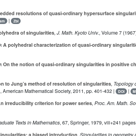
dded resolutions of quasi-ordinary hypersurface singulari
|
am
Zbl
lyhedra of singularities
, J. Math. Kyoto Univ.
, Volume 7
(1967)
r
A polyhedral characterization of quasi-ordinary singularit
r
On the notion of quasi-ordinary singularities in positive ch
n to Jung’s method of resolution of singularities
, Topology o
8
, American Mathematical Society, 2011, pp. 401-432 |
|
DOI
M
n irreducibility criterion for power series
, Proc. Am. Math. So
raduate Texts in Mathematics
, 67
, Springer, 1979, viii+241 pages
ngularities: a biased introduction
, Singularities in geometry