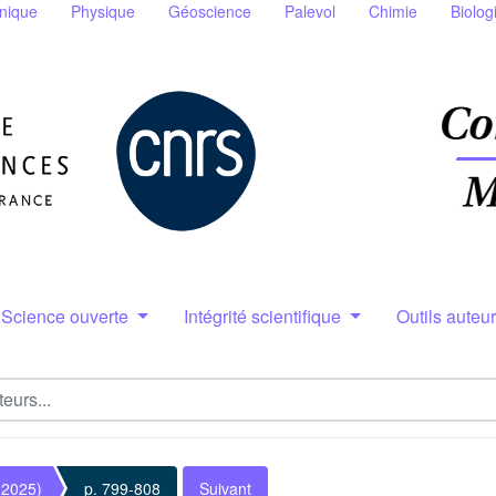
nique
Physique
Géoscience
Palevol
Chimie
Biolog
Science ouverte
Intégrité scientifique
Outils auteu
(2025)
p. 799-808
Suivant