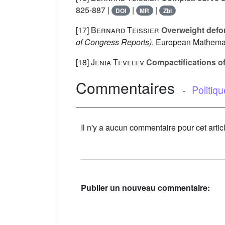
825-887 |
|
|
DOI
MR
Zbl
[17]
Bernard Teissier
Overweight deform
of Congress Reports)
, European Mathemat
[18]
Jenia Tevelev
Compactifications of 
Commentaires
-
Politiq
Il n'y a aucun commentaire pour cet artic
Publier un nouveau commentaire: