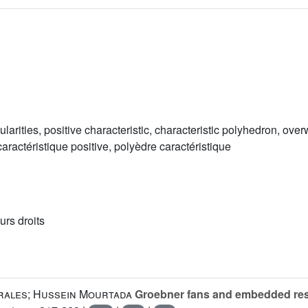
gularities, positive characteristic, characteristic polyhedron, ov
caractéristique positive, polyèdre caractéristique
urs droits
rales; Hussein Mourtada
Groebner fans and embedded resolu