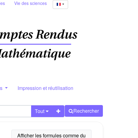
ies
Vie des sciences
rs
Impression et réutilisation
Rechercher
Tout