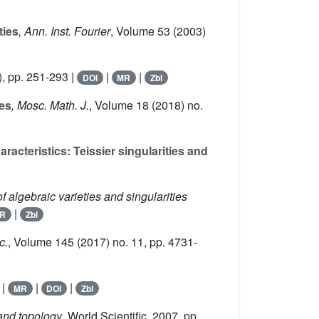
ties
, Ann. Inst. Fourier
, Volume 53
(2003)
, pp. 251-293 |
|
|
DOI
MR
Zbl
ies
, Mosc. Math. J.
, Volume 18
(2018) no.
aracteristics: Teissier singularities and
f algebraic varieties and singularities
|
R
Zbl
c.
, Volume 145
(2017) no. 11, pp. 4731-
 |
|
|
MR
DOI
Zbl
 and topology
, World Scientific, 2007, pp.