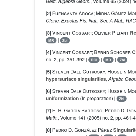
Beitr. Algebra Geom.
, Volume 65
(2024) no
[2]
Fuensanta Aroca; Mirna Gómez-Mo
Cienc. Exactas Fís. Nat., Ser. A Mat., R
[3]
Vincent Cossart; Olivier Piltant
Res
|
MR
Zbl
[4]
Vincent Cossart; Bernd Schober
Ch
no. 2, pp. 351-392 |
|
|
DOI
MR
Zbl
[5]
Steven Dale Cutkosky; Hussein Mo
hypersurface singularities
, Algebr. Geo
[6]
Steven Dale Cutkosky; Hussein Mo
uniformization
(In preparation) |
Zbl
[7]
E. R. García Barroso; Pedro D. Go
Math.
, Volume 141
(2005) no. 2, pp. 461-
[8]
Pedro D. González Pérez
Singularit