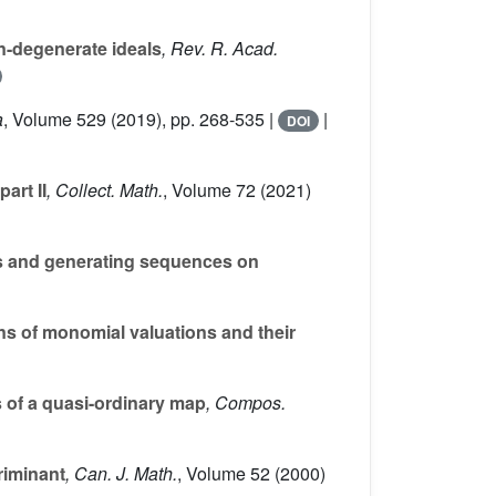
n-degenerate ideals
, Rev. R. Acad.
a
, Volume 529
(2019), pp. 268-535 |
|
DOI
art II
, Collect. Math.
, Volume 72
(2021)
ns and generating sequences on
ns of monomial valuations and their
s of a quasi-ordinary map
, Compos.
riminant
, Can. J. Math.
, Volume 52
(2000)