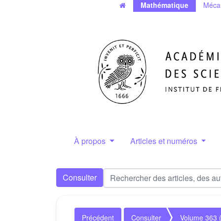
Mathématique
Méca
À propos
Articles et numéros
Consulter
Précédent
Consulter
Volume 363 