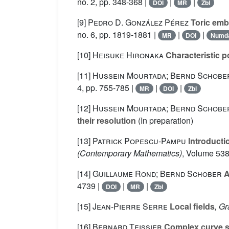
no. 2, pp. 348-368 |
|
|
DOI
MR
Zbl
[9]
Pedro D. González Pérez
Toric embe
no. 6, pp. 1819-1881 |
|
|
MR
DOI
Numd
[10]
Heisuke Hironaka
Characteristic po
[11]
Hussein Mourtada; Bernd Schobe
4, pp. 755-785 |
|
|
MR
DOI
Zbl
[12]
Hussein Mourtada; Bernd Schobe
their resolution
(In preparation)
[13]
Patrick Popescu-Pampu
Introductio
(Contemporary Mathematics)
, Volume 53
[14]
Guillaume Rond; Bernd Schober
A
4739 |
|
|
DOI
MR
Zbl
[15]
Jean-Pierre Serre
Local fields
, G
[16]
Bernard Teissier
Complex curve si