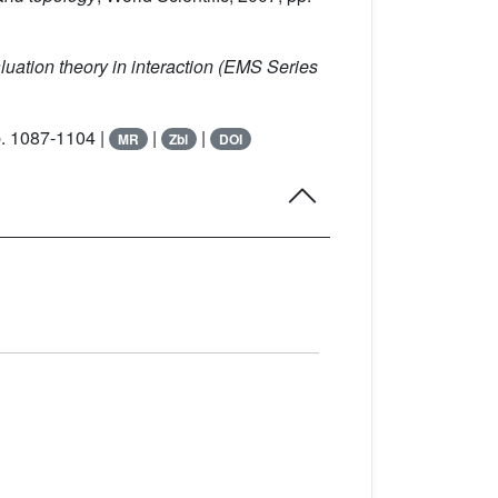
aluation theory in interaction
(EMS Series
p. 1087-1104 |
|
|
MR
Zbl
DOI