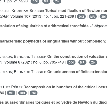
. 1, pp. 217-228 |
|
|
DOI
MR
Zbl
rales; Khurram Shabbir
Torical modification of Newton no
ACSAM
, Volume 107
(2013) no. 1, pp. 221-239 |
|
|
DOI
MR
Zbl
olution of singularities of arithmetical threefolds
, J. Algebr
aracteristic polyhedra of singularities without completion: p
urtada; Bernard Teissier
On the construction of valuatio
m.
, Volume 8
(2021) no. 6, pp. 705-748 |
|
|
DOI
MR
Zbl
urtada; Bernard Teissier
On uniqueness of finite extensio
nzález Pérez
Decomposition in bunches of the critical locu
486 |
|
|
MR
DOI
Zbl
és quasi-ordinaires toriques et polyèdre de Newton du disc