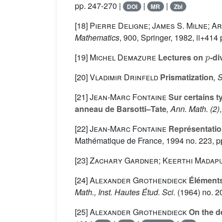
pp. 247-270 |
|
|
DOI
MR
Zbl
[18]
Pierre Deligne; James S. Milne; 
Mathematics
, 900
, Springer, 1982, ii+414
p
[19]
Michel Demazure
Lectures on
-di
[20]
Vladimir Drinfeld
Prismatization
, 
[21]
Jean-Marc Fontaine
Sur certains t
anneau de Barsotti–Tate
, Ann. Math. (2)
[22]
Jean-Marc Fontaine
Représentati
Mathématique de France, 1994 no. 223, p
[23]
Zachary Gardner; Keerthi Madapu
[24]
Alexander Grothendieck
Éléments
Math., Inst. Hautes Étud. Sci.
(1964) no. 20
[25]
Alexander Grothendieck
On the d