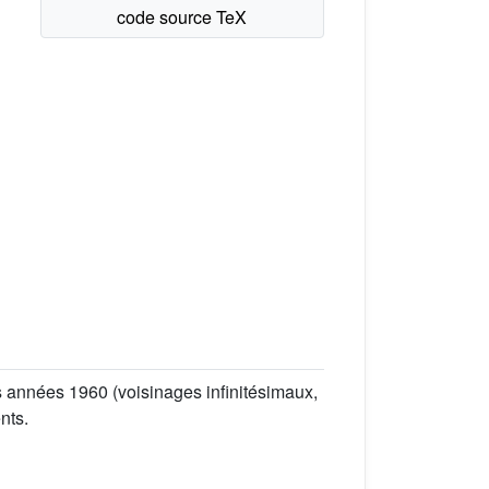
s années 1960 (voisinages infinitésimaux,
nts.