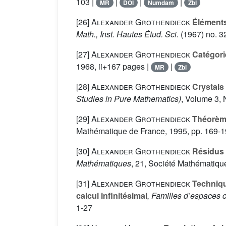
103 |
|
|
|
MR
DOI
Numdam
Zbl
[26]
Alexander Grothendieck
Éléments
Math., Inst. Hautes Étud. Sci.
(1967) no. 32
[27]
Alexander Grothendieck
Catégorie
1968, ii+167 pages |
|
MR
Zbl
[28]
Alexander Grothendieck
Crystals
Studies in Pure Mathematics)
, Volume 3
,
[29]
Alexander Grothendieck
Théorème
Mathématique de France, 1995, pp. 169-1
[30]
Alexander Grothendieck
Résidus 
Mathématiques
, 21
, Société Mathématiqu
[31]
Alexander Grothendieck
Technique
calcul infinitésimal
, Familles d’espaces 
1-27