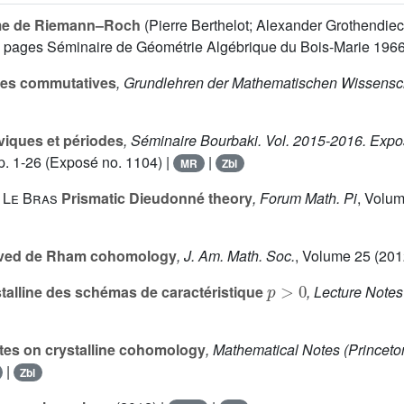
rème de Riemann–Roch
(Pierre Berthelot; Alexander Grothendieck;
00 pages Séminaire de Géométrie Algébrique du Bois-Marie 196
res commutatives
, Grundlehren der Mathematischen Wissensc
viques et périodes
, Séminaire Bourbaki. Vol. 2015-2016. Ex
. 1-26 (Exposé no. 1104) |
|
MR
Zbl
 Le Bras
Prismatic Dieudonné theory
, Forum Math. Pi
, Volu
rived de Rham cohomology
, J. Am. Math. Soc.
, Volume 25
(2012
p
>
0
alline des schémas de caractéristique
, Lecture Note
es on crystalline cohomology
, Mathematical Notes (Princeto
|
Zbl