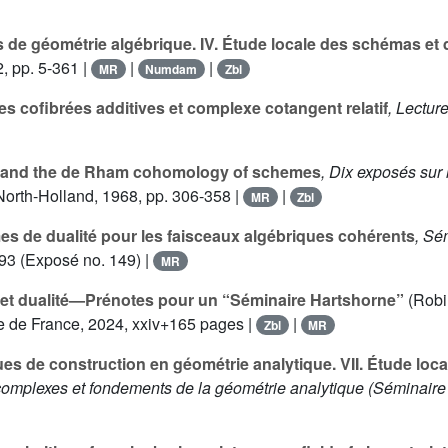
 de géométrie algébrique. IV. Étude locale des schémas e
, pp. 5-361 |
|
|
MR
Numdam
Zbl
s cofibrées additives et complexe cotangent relatif
, Lectur
 and the de Rham cohomology of schemes
, Dix exposés su
 North-Holland, 1968, pp. 306-358 |
|
MR
Zbl
s de dualité pour les faisceaux algébriques cohérents
, Sé
93 (Exposé no. 149) |
MR
et dualité—Prénotes pour un “Séminaire Hartshorne”
(Robi
e de France, 2024, xxiv+165 pages |
|
Zbl
MR
s de construction en géométrie analytique. VII. Étude loc
complexes et fondements de la géométrie analytique
(Séminaire 