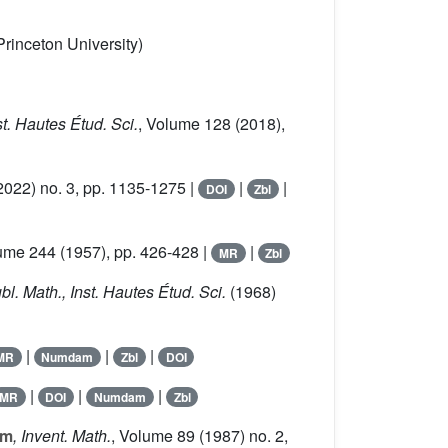
Princeton University)
st. Hautes Étud. Sci.
, Volume 128
(2018),
2022) no. 3, pp. 1135-1275 |
|
|
DOI
Zbl
lume 244
(1957), pp. 426-428 |
|
MR
Zbl
ubl. Math., Inst. Hautes Étud. Sci.
(1968)
|
|
|
MR
Numdam
Zbl
DOI
|
|
|
MR
DOI
Numdam
Zbl
am
, Invent. Math.
, Volume 89
(1987) no. 2,