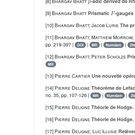
[8]
Bhargav Bhatt
-adic derived de 
F
[9]
Bhargav Bhatt
Prismatic
-gauges
[10]
Bhargav Bhatt; Jacob Lurie
The pr
[11]
Bhargav Bhatt; Matthew Morrow;
pp. 219-397 |
|
|
|
DOI
MR
Numdam
Zbl
[12]
Bhargav Bhatt; Peter Scholze
Pri
MR
[13]
Pierre Cartier
Une nouvelle opérat
[14]
Pierre Deligne
Théorème de Lefsch
no. 35, pp. 107-126 |
|
|
MR
Numdam
Zb
[15]
Pierre Deligne
Théorie de Hodge. I
[16]
Pierre Deligne
Théorie de Hodge. I
[17]
Pierre Deligne; Luc Illusie
Relève