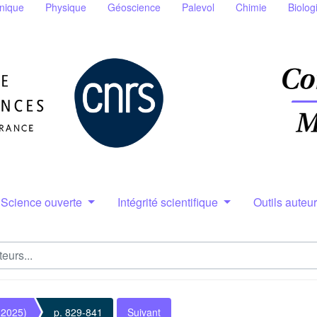
nique
Physique
Géoscience
Palevol
Chimie
Biolog
Science ouverte
Intégrité scientifique
Outils auteu
(2025)
p. 829-841
Suivant