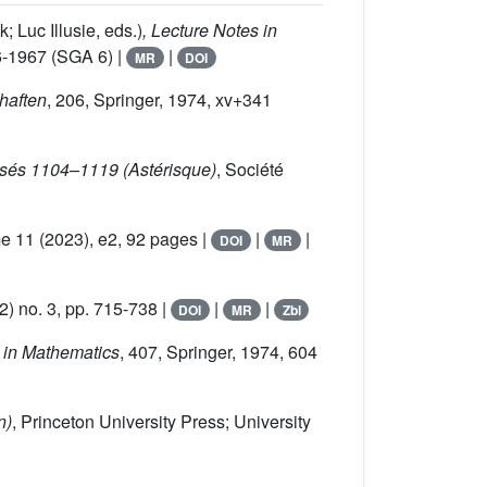
 Luc Illusie, eds.)
, Lecture Notes in
6-1967 (SGA 6) |
|
MR
DOI
haften
, 206
, Springer, 1974, xv+341
posés 1104–1119
(Astérisque)
, Société
me 11
(2023), e2, 92 pages |
|
|
DOI
MR
) no. 3, pp. 715-738 |
|
|
DOI
MR
Zbl
s in Mathematics
, 407
, Springer, 1974, 604
n)
, Princeton University Press; University