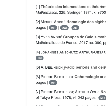
[1]
Théorie des intersections et théo
Mathematics
, 225
, Springer, 1971, xii+7
[2]
Michel André
Homologie des algèb
pages |
|
|
MR
DOI
Zbl
[3]
Yves André
Groupes de Galois moti
Mathématique de France, 2017 no. 390, pp
[4]
Johannes Anschütz; Arthur-César
Zbl
p
[5]
A. Beilinson
-adic periods and de
[6]
Pierre Berthelot
Cohomologie crist
pages |
MR
[7]
Pierre Berthelot; Arthur Ogus
Not
of Tokyo Press, 1978, vi+243 pages |
MR
p