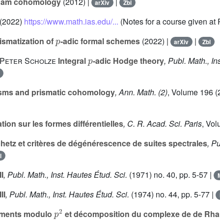
Rham cohomology
(2012) |
|
arXiv
Zbl
(2022)
https://www.math.ias.edu/...
(Notes for a course given at 
p
ismatization of
-adic formal schemes
(2022) |
|
arXiv
Zbl
p
 Peter Scholze
Integral
-adic Hodge theory
, Publ. Math., In
sms and prismatic cohomology
, Ann. Math. (2)
, Volume 196
(
ion sur les formes différentielles
, C. R. Acad. Sci. Paris
, Vo
etz et critères de dégénérescence de suites spectrales
, P
l
I
, Publ. Math., Inst. Hautes Étud. Sci.
(1971) no. 40, pp. 5-57 |
II
, Publ. Math., Inst. Hautes Étud. Sci.
(1974) no. 44, pp. 5-77 |
p
2
ments modulo
et décomposition du complexe de de Rh