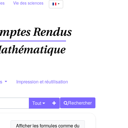
ies
Vie des sciences
rs
Impression et réutilisation
Rechercher
Tout