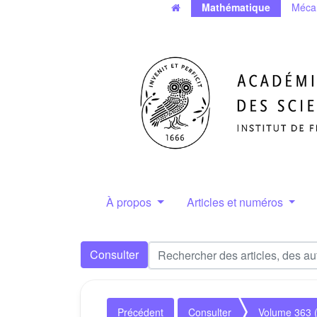
Mathématique
Méca
À propos
Articles et numéros
Consulter
Précédent
Consulter
Volume 363 