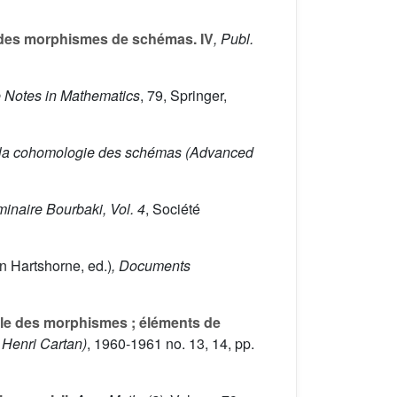
t des morphismes de schémas. IV
, Publ.
e Notes in Mathematics
, 79
, Springer,
r la cohomologie des schémas
(Advanced
minaire Bourbaki, Vol. 4
, Société
n Hartshorne, ed.)
, Documents
ale des morphismes ; éléments de
Henri Cartan)
, 1960-1961 no. 13, 14, pp.