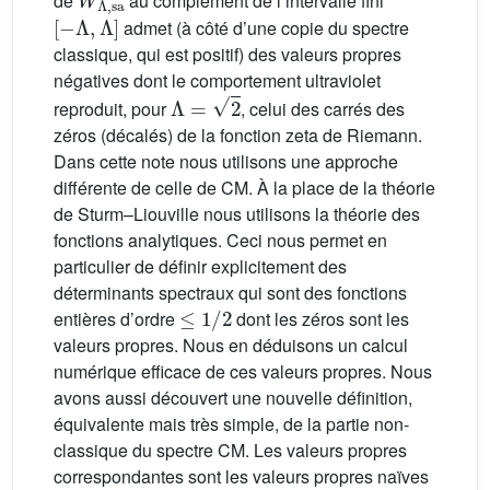
de
au complément de l’intervalle fini
[
−
Λ
,
Λ
]
admet (à côté d’une copie du spectre
classique, qui est positif) des valeurs propres
négatives dont le comportement ultraviolet
Λ
=
2
reproduit, pour
, celui des carrés des
zéros (décalés) de la fonction zeta de Riemann.
Dans cette note nous utilisons une approche
différente de celle de CM. À la place de la théorie
de Sturm–Liouville nous utilisons la théorie des
fonctions analytiques. Ceci nous permet en
particulier de définir explicitement des
déterminants spectraux qui sont des fonctions
≤
1
/
2
entières d’ordre
dont les zéros sont les
valeurs propres. Nous en déduisons un calcul
numérique efficace de ces valeurs propres. Nous
avons aussi découvert une nouvelle définition,
équivalente mais très simple, de la partie non-
classique du spectre CM. Les valeurs propres
correspondantes sont les valeurs propres naïves