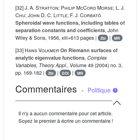
[32]
J. A. Stratton; Philip McCord Morse; L. J.
Chu; John D. C. Little; F. J. Corbató
Spheroidal wave functions, including tables of
separation constants and coefficients
, John
Wiley & Sons, 1956, xiii+613 pages |
|
Zbl
MR
[33]
Hans Volkmer
On Riemann surfaces of
analytic eigenvalue functions
, Complex
Variables, Theory Appl.
, Volume 49
(2004) no. 3,
pp. 169-182 |
|
|
Zbl
DOI
MR
Commentaires
-
Politique
Il n'y a aucun commentaire pour cet article.
Soyez le premier à écrire un commentaire !