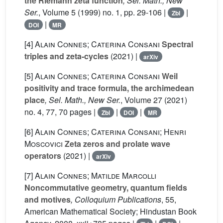
the Riemann zeta function
, Sel. Math., New
Ser.
, Volume 5
(1999) no. 1, pp. 29-106 |
|
Zbl
|
DOI
MR
[4]
Alain Connes; Caterina Consani
Spectral
triples and zeta-cycles
(2021) |
arXiv
[5]
Alain Connes; Caterina Consani
Weil
positivity and trace formula, the archimedean
place
, Sel. Math., New Ser.
, Volume 27
(2021)
no. 4, 77, 70 pages |
|
|
Zbl
DOI
MR
[6]
Alain Connes; Caterina Consani; Henri
Moscovici
Zeta zeros and prolate wave
operators
(2021) |
arXiv
[7]
Alain Connes; Matilde Marcolli
Noncommutative geometry, quantum fields
and motives
, Colloquium Publications
, 55
,
American Mathematical Society; Hindustan Book