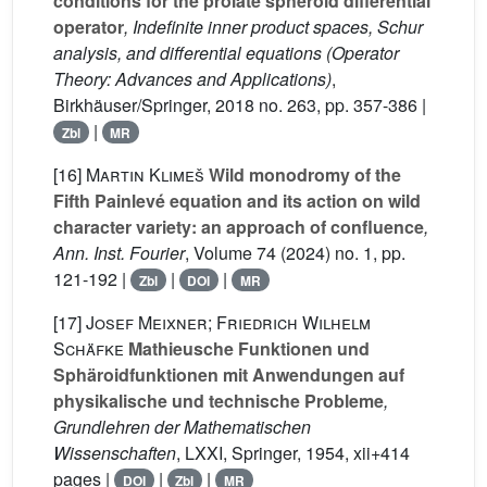
conditions for the prolate spheroid differential
operator
, Indefinite inner product spaces, Schur
analysis, and differential equations
(Operator
Theory: Advances and Applications)
,
Birkhäuser/Springer, 2018 no. 263, pp. 357-386 |
|
Zbl
MR
[16]
Martin Klimeš
Wild monodromy of the
Fifth Painlevé equation and its action on wild
character variety: an approach of confluence
,
Ann. Inst. Fourier
, Volume 74
(2024) no. 1, pp.
121-192 |
|
|
Zbl
DOI
MR
[17]
Josef Meixner; Friedrich Wilhelm
Schäfke
Mathieusche Funktionen und
Sphäroidfunktionen mit Anwendungen auf
physikalische und technische Probleme
,
Grundlehren der Mathematischen
Wissenschaften
, LXXI
, Springer, 1954, xii+414
pages |
|
|
DOI
Zbl
MR