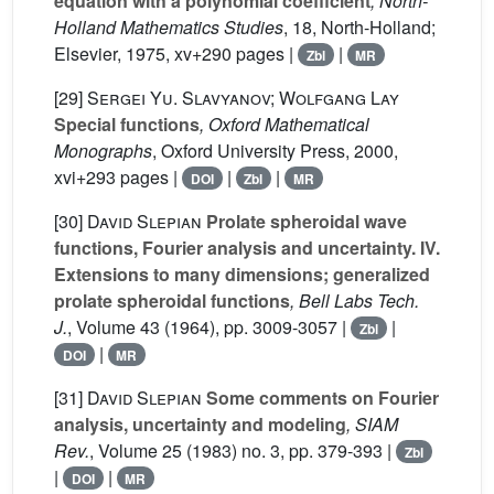
equation with a polynomial coefficient
, North-
Holland Mathematics Studies
, 18
, North-Holland;
Elsevier, 1975, xv+290 pages |
|
Zbl
MR
[29]
Sergei Yu. Slavyanov; Wolfgang Lay
Special functions
, Oxford Mathematical
Monographs
, Oxford University Press, 2000,
xvi+293 pages |
|
|
DOI
Zbl
MR
[30]
David Slepian
Prolate spheroidal wave
functions, Fourier analysis and uncertainty. IV.
Extensions to many dimensions; generalized
prolate spheroidal functions
, Bell Labs Tech.
J.
, Volume 43
(1964), pp. 3009-3057 |
|
Zbl
|
DOI
MR
[31]
David Slepian
Some comments on Fourier
analysis, uncertainty and modeling
, SIAM
Rev.
, Volume 25
(1983) no. 3, pp. 379-393 |
Zbl
|
|
DOI
MR