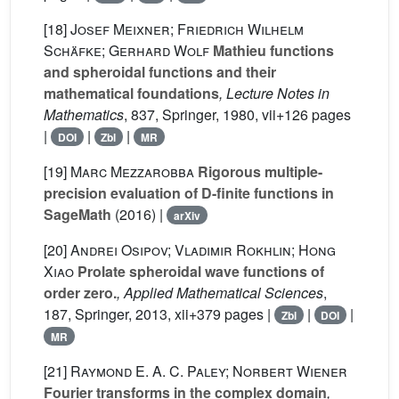
[18]
Josef Meixner; Friedrich Wilhelm
Schäfke; Gerhard Wolf
Mathieu functions
and spheroidal functions and their
mathematical foundations
, Lecture Notes in
Mathematics
, 837
, Springer, 1980, vii+126 pages
|
|
|
DOI
Zbl
MR
[19]
Marc Mezzarobba
Rigorous multiple-
precision evaluation of D-finite functions in
SageMath
(2016) |
arXiv
[20]
Andrei Osipov; Vladimir Rokhlin; Hong
Xiao
Prolate spheroidal wave functions of
order zero.
, Applied Mathematical Sciences
,
187
, Springer, 2013, xii+379 pages |
|
|
Zbl
DOI
MR
[21]
Raymond E. A. C. Paley; Norbert Wiener
Fourier transforms in the complex domain
,