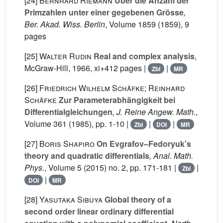
[24]
Bernhard Riemann
Über die Anzahl der
Primzahlen unter einer gegebenen Grösse
,
Ber. Akad. Wiss. Berlin
, Volume 1859
(1859), 9
pages
[25]
Walter Rudin
Real and complex analysis
,
McGraw-Hill, 1966, xi+412 pages |
|
Zbl
MR
[26]
Friedrich Wilhelm Schäfke; Reinhard
Schäfke
Zur Parameterabhängigkeit bei
Differentialgleichungen
, J. Reine Angew. Math.
,
Volume 361
(1985), pp. 1-10 |
|
|
Zbl
DOI
MR
[27]
Boris Shapiro
On Evgrafov–Fedoryuk’s
theory and quadratic differentials
, Anal. Math.
Phys.
, Volume 5
(2015) no. 2, pp. 171-181 |
|
Zbl
|
DOI
MR
[28]
Yasutaka Sibuya
Global theory of a
second order linear ordinary differential