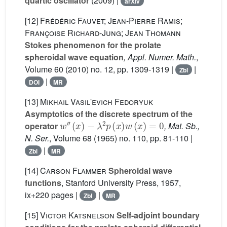
quartic oscillator
(2009) |
arXiv
[12]
Frédéric Fauvet; Jean-Pierre Ramis;
Françoise Richard-Jung; Jean Thomann
Stokes phenomenon for the prolate
spheroidal wave equation
, Appl. Numer. Math.
,
Volume 60
(2010) no. 12, pp. 1309-1319 |
|
Zbl
|
DOI
MR
[13]
Mikhail Vasilʹevich Fedoryuk
Asymptotics of the discrete spectrum of the
w
′
′
(
x
)
-
λ
2
p
(
x
)
w
(
x
)
=
0
operator
, Mat. Sb.,
N. Ser.
, Volume 68
(1965) no. 110, pp. 81-110 |
|
Zbl
MR
[14]
Carson Flammer
Spheroidal wave
functions
, Stanford University Press, 1957,
ix+220 pages |
|
Zbl
MR
[15]
Victor Katsnelson
Self-adjoint boundary