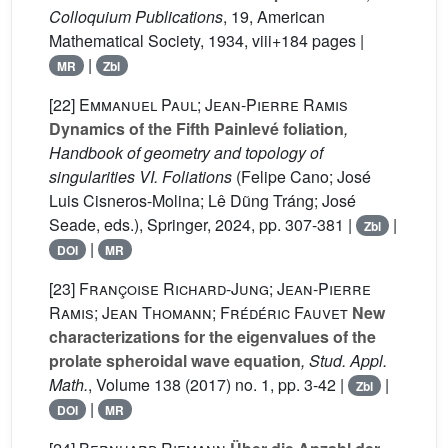
Colloquium Publications
, 19
, American
Mathematical Society, 1934, viii+184 pages |
|
MR
Zbl
[22]
Emmanuel Paul; Jean-Pierre Ramis
Dynamics of the Fifth Painlevé foliation
,
Handbook of geometry and topology of
singularities VI. Foliations
(Felipe Cano; José
Luis Cisneros-Molina; Lê Dũng Tráng; José
Seade, eds.), Springer, 2024, pp. 307-381 |
|
Zbl
|
DOI
MR
[23]
Françoise Richard-Jung; Jean-Pierre
Ramis; Jean Thomann; Frédéric Fauvet
New
characterizations for the eigenvalues of the
prolate spheroidal wave equation
, Stud. Appl.
Math.
, Volume 138
(2017) no. 1, pp. 3-42 |
|
Zbl
|
DOI
MR