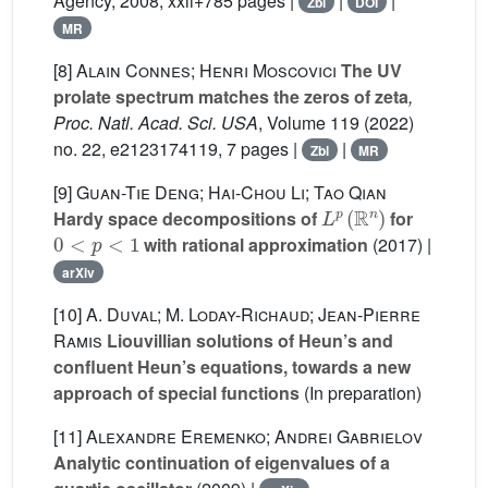
Agency, 2008, xxii+785 pages |
|
|
Zbl
DOI
MR
[8]
Alain Connes; Henri Moscovici
The UV
prolate spectrum matches the zeros of zeta
,
Proc. Natl. Acad. Sci. USA
, Volume 119
(2022)
no. 22, e2123174119, 7 pages |
|
Zbl
MR
[9]
Guan-Tie Deng; Hai-Chou Li; Tao Qian
L
p
(
ℝ
n
)
Hardy space decompositions of
for
0
<
p
<
1
with rational approximation
(2017) |
arXiv
[10]
A. Duval; M. Loday-Richaud; Jean-Pierre
Ramis
Liouvillian solutions of Heun’s and
confluent Heun’s equations, towards a new
approach of special functions
(In preparation)
[11]
Alexandre Eremenko; Andrei Gabrielov
Analytic continuation of eigenvalues of a