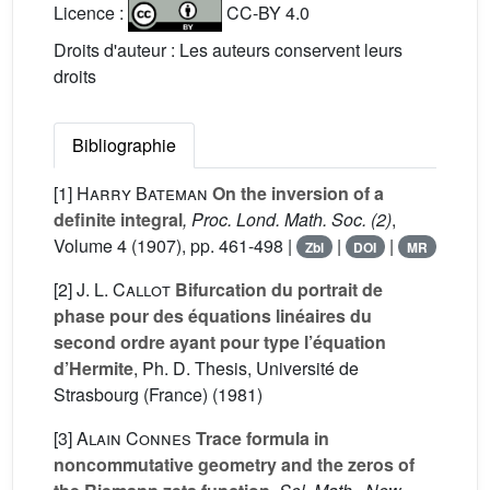
Licence :
CC-BY 4.0
Droits d'auteur : Les auteurs conservent leurs
droits
Bibliographie
[1]
Harry Bateman
On the inversion of a
definite integral
, Proc. Lond. Math. Soc. (2)
,
Volume 4
(1907), pp. 461-498 |
|
|
Zbl
DOI
MR
[2]
J. L. Callot
Bifurcation du portrait de
phase pour des équations linéaires du
second ordre ayant pour type l’équation
d’Hermite
, Ph. D. Thesis, Université de
Strasbourg (France) (1981)
[3]
Alain Connes
Trace formula in
noncommutative geometry and the zeros of