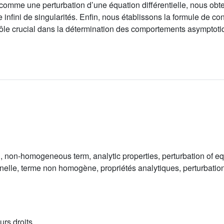
on comme une perturbation d’une équation différentielle, nous o
nfini de singularités. Enfin, nous établissons la formule de co
 rôle crucial dans la détermination des comportements asymptotique
on, non-homogeneous term, analytic properties, perturbation of 
onnelle, terme non homogène, propriétés analytiques, perturbati
urs droits