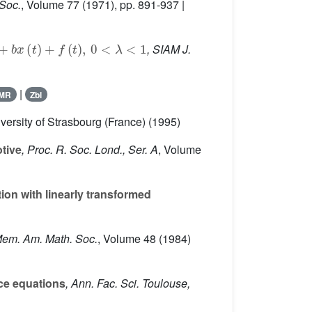
 Soc.
, Volume 77
(1971), pp. 891-937 |
x
(
t
)
+
f
(
t
)
,
0
<
λ
<
1
, SIAM J.
|
MR
Zbl
iversity of Strasbourg (France) (1995)
otive
, Proc. R. Soc. Lond., Ser. A
, Volume
tion with linearly transformed
Mem. Am. Math. Soc.
, Volume 48
(1984)
nce equations
, Ann. Fac. Sci. Toulouse,