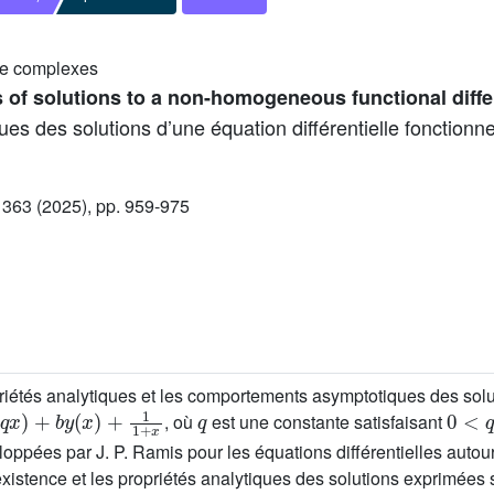
rie complexes
 of solutions to a non-homogeneous functional diffe
ues des solutions d’une équation différentielle fonction
363 (2025), pp. 959-975
riétés analytiques et les comportements asymptotiques des soluti
)
+
b
y
(
x
)
+
1
1
+
x
q
0
<
q
, où
est une constante satisfaisant
ppées par J. P. Ramis pour les équations différentielles autour
existence et les propriétés analytiques des solutions exprimées 