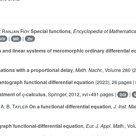
; Ranjan Roy
Special functions
, Encyclopedia of Mathematics
|
|
DOI
MR
Zbl
 and linear systems of meromorphic ordinary differential e
uations with a proportional delay
, Math. Nachr.
, Volume 280
(2
ograph functional differential equation
(2023), 26 pages |
q
atment of
-calculus
, Springer, 2012, xvi+491 pages |
|
DOI
 A. B. Tayler
On a functional differential equation
, J. Inst. Ma
aph functional-differential equation
, Eur. J. Appl. Math.
, Vo
y
′
(
x
)
=
a
y
(
λ
x
)
+
b
y
(
x
)