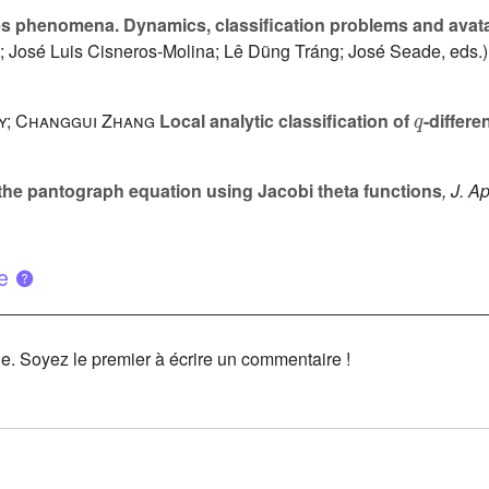
s phenomena. Dynamics, classification problems and avat
 José Luis Cisneros-Molina; Lê Dũng Tráng; José Seade, eds.),
q
oy; Changgui Zhang
Local analytic classification of
-differ
 the pantograph equation using Jacobi theta functions
, J. A
ue
le. Soyez le premier à écrire un commentaire !