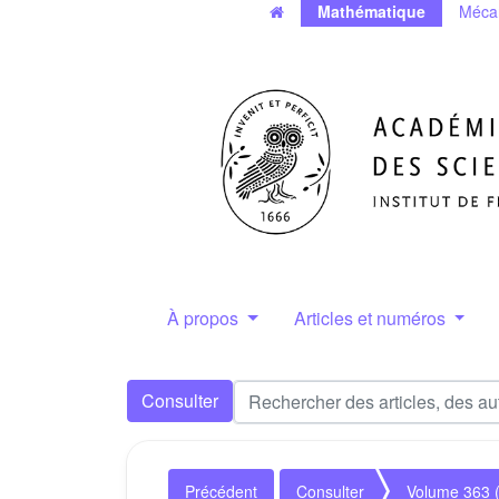
Mathématique
Méca
À propos
Articles et numéros
Consulter
Précédent
Consulter
Volume 363 