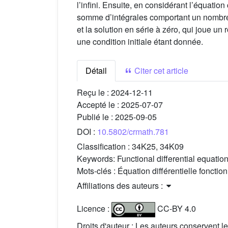
l’infini. Ensuite, en considérant l’équati
somme d’intégrales comportant un nombre i
et la solution en série à zéro, qui joue un
une condition initiale étant donnée.
Détail
Citer cet article
Reçu le :
2024-12-11
Accepté le :
2025-07-07
Publié le :
2025-09-05
DOI :
10.5802/crmath.781
Classification :
34K25, 34K09
Keywords:
Functional differential equati
Mots-clés :
Équation différentielle foncti
Affiliations des auteurs :
Licence :
CC-BY 4.0
Droits d'auteur : Les auteurs conservent le