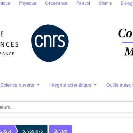
nique
Physique
Géoscience
Palevol
Chimie
Biolog
Science ouverte
Intégrité scientifique
Outils auteu
(2025)
p. 959-975
Suivant