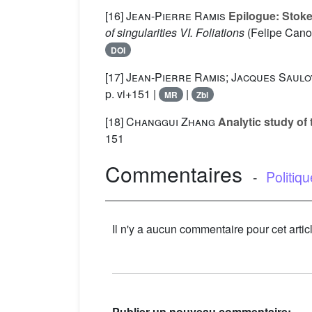
[16]
Jean-Pierre Ramis
Epilogue: Stoke
of singularities VI. Foliations
(Felipe Cano;
DOI
[17]
Jean-Pierre Ramis; Jacques Saul
p. vi+151 |
|
MR
Zbl
[18]
Changgui Zhang
Analytic study of
151
Commentaires
-
Politiq
Il n'y a aucun commentaire pour cet artic
Publier un nouveau commentaire: