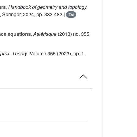
ars
, Handbook of geometry and topology
 Springer, 2024, pp. 383-482 |
|
Zbl
ence equations
, Astérisque
(2013) no. 355,
pprox. Theory
, Volume 355
(2023), pp. 1-