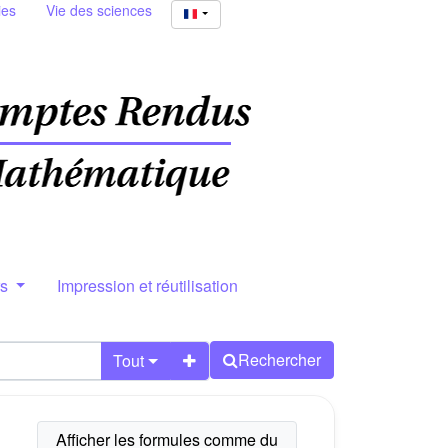
ies
Vie des sciences
rs
Impression et réutilisation
Rechercher
Tout