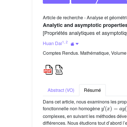
Article de recherche - Analyse et géomét
Analytic and asymptotic properties
[Propriétés analytiques et asymptotiq
1
,
2
Huan Dai
Comptes Rendus. Mathématique, Volume 
Abstract (VO)
Résumé
Dans cet article, nous examinons les prop
y
′
(
x
)
=
a
y
(
q
x
fonctionnelle non homogène
complexes, en suivant les méthodes dévelo
différences. Nous étudions tout d’abord l’