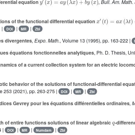
ferential equation
, Bull. Am. Math.
x
′
(
t
)
=
a
x
(
λ
t
)
+
b
ns of the functional differential equation
 |
|
|
DOI
MR
Zbl
s divergentes
, Expo. Math.
, Volume 13
(1995), pp. 163-222 |
ues équations fonctionnelles analytiques
, Ph. D. Thesis, Un
amics of a current collection system for an electric locom
ic behavior of the solutions of functional-differential equa
me 253
(2021), pp. 263-275 |
|
|
DOI
MR
Zbl
ces Gevrey pour les équations différentielles ordinaires
, 
q
 of entire functions solutions of linear algebraic
-differe
4 |
|
|
|
DOI
MR
Numdam
Zbl