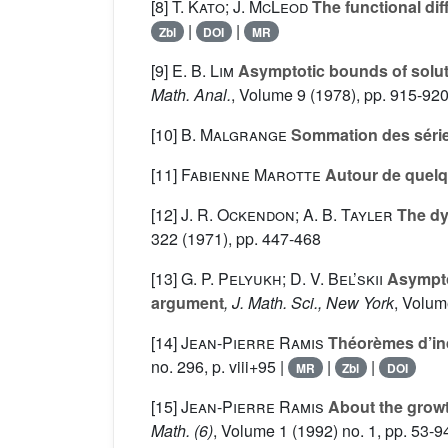
[8]
T. Kato; J. McLeod
The functional dif
|
|
Zbl
DOI
MR
[9]
E. B. Lim
Asymptotic bounds of solutio
Math. Anal.
, Volume 9
(1978), pp. 915-920
[10]
B. Malgrange
Sommation des série
[11]
Fabienne Marotte
Autour de quelq
[12]
J. R. Ockendon; A. B. Tayler
The dyn
322
(1971), pp. 447-468
[13]
G. P. Pelyukh; D. V. Bel’skii
Asymptot
argument
, J. Math. Sci., New York
, Volu
[14]
Jean-Pierre Ramis
Théorèmes d’indi
no. 296, p. viii+95 |
|
|
MR
Zbl
DOI
[15]
Jean-Pierre Ramis
About the growth
Math. (6)
, Volume 1
(1992) no. 1, pp. 53-9