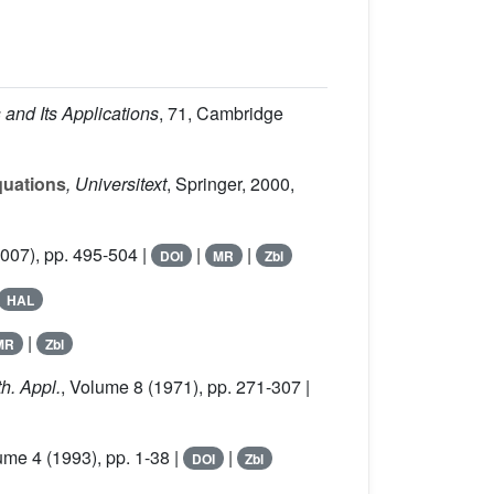
 and Its Applications
, 71
, Cambridge
quations
, Universitext
, Springer, 2000,
007), pp. 495-504 |
|
|
DOI
MR
Zbl
HAL
|
MR
Zbl
th. Appl.
, Volume 8
(1971), pp. 271-307 |
lume 4
(1993), pp. 1-38 |
|
DOI
Zbl