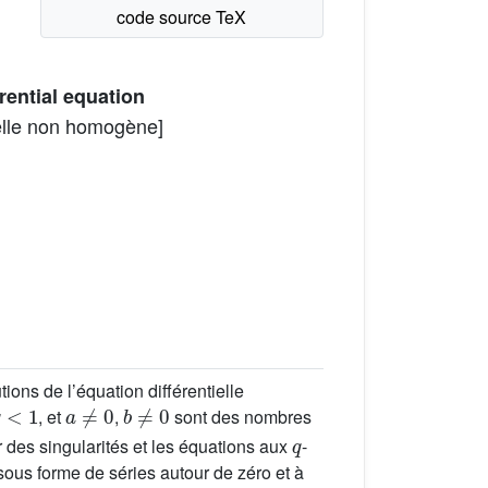
rential equation
nelle non homogène]
ons de l’équation différentielle
<
1
a
≠
0
b
≠
0
, et
,
sont des nombres
q
 des singularités et les équations aux
-
sous forme de séries autour de zéro et à