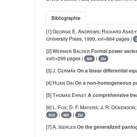
Bibliographie
[1]
George E. Andrews; Richard Askey
University Press, 1999, xvi+664 pages |
[2]
Werner Balser
Formal power series
xviii+299 pages |
|
MR
Zbl
[3]
J. Cermák
On a linear differential eq
[4]
Huan Dai
On a non-homogeneous pant
[5]
Thomas Ernst
A comprehensive tre
[6]
L. Fox; D. F. Mayers; J. R. Ockendon;
|
|
DOI
MR
Zbl
[7]
A. Iserles
On the generalized pantogr