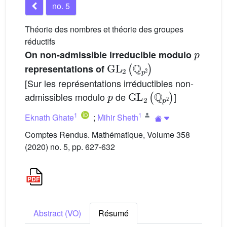
no. 5
Théorie des nombres et théorie des groupes
réductifs
p
On non-admissible irreducible modulo
GL
2
(
ℚ
p
2
)
representations of
[Sur les représentations irréductibles non-
p
GL
2
(
ℚ
p
2
)
admissibles modulo
de
]
1
1
Eknath Ghate
;
Mihir Sheth
Comptes Rendus. Mathématique, Volume 358
(2020) no. 5, pp. 627-632
Abstract (VO)
Résumé