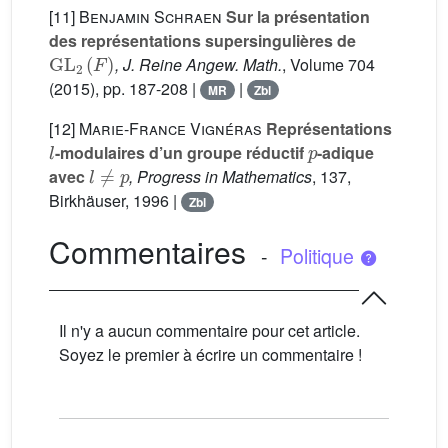
[11]
Benjamin Schraen
Sur la présentation
des représentations supersingulières de
GL
2
(
F
)
, J. Reine Angew. Math.
, Volume 704
(2015), pp. 187-208 |
|
MR
Zbl
[12]
Marie-France Vignéras
Représentations
l
p
-modulaires d’un groupe réductif
-adique
l
≠
p
avec
, Progress in Mathematics
, 137
,
Birkhäuser, 1996 |
Zbl
Commentaires
-
Politique
Il n'y a aucun commentaire pour cet article.
Soyez le premier à écrire un commentaire !