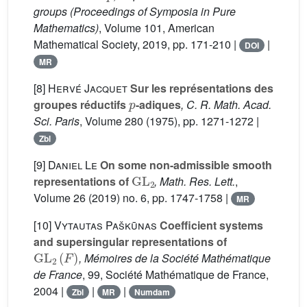
groups
(Proceedings of Symposia in Pure
Mathematics)
, Volume 101
, American
Mathematical Society, 2019, pp. 171-210 |
|
DOI
MR
[8]
Hervé Jacquet
Sur les représentations des
p
groupes réductifs
-adiques
, C. R. Math. Acad.
Sci. Paris
, Volume 280
(1975), pp. 1271-1272 |
Zbl
[9]
Daniel Le
On some non-admissible smooth
GL
2
representations of
, Math. Res. Lett.
,
Volume 26
(2019) no. 6, pp. 1747-1758 |
MR
[10]
Vytautas Paškūnas
Coefficient systems
and supersingular representations of
GL
2
(
F
)
, Mémoires de la Société Mathématique
de France
, 99
, Société Mathématique de France,
2004 |
|
|
Zbl
MR
Numdam