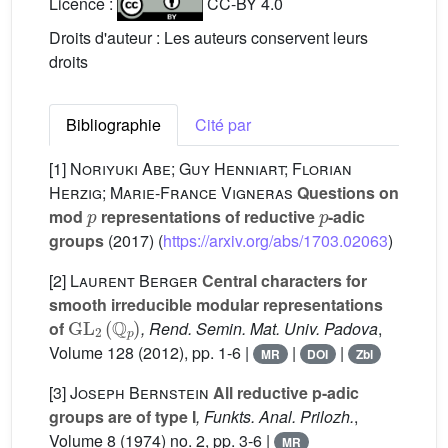
Licence :
CC-BY 4.0
Droits d'auteur : Les auteurs conservent leurs
droits
Bibliographie
Cité par
[1]
Noriyuki Abe; Guy Henniart; Florian
Herzig; Marie-France Vigneras
Questions on
p
p
mod
representations of reductive
-adic
groups
(2017) (
https://arxiv.org/abs/1703.02063
)
[2]
Laurent Berger
Central characters for
smooth irreducible modular representations
GL
2
(
ℚ
p
)
of
, Rend. Semin. Mat. Univ. Padova
,
Volume 128
(2012), pp. 1-6 |
|
|
MR
DOI
Zbl
[3]
Joseph Bernstein
All reductive p-adic
groups are of type I
, Funkts. Anal. Prilozh.
,
Volume 8
(1974) no. 2, pp. 3-6 |
MR