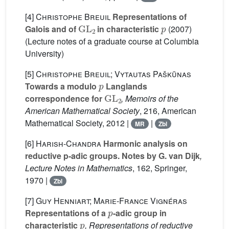
[4]
Christophe Breuil
Representations of
GL
2
p
Galois and of
in characteristic
(2007)
(Lecture notes of a graduate course at Columbia
University)
[5]
Christophe Breuil; Vytautas Paškūnas
p
Towards a modulo
Langlands
GL
2
correspondence for
, Memoirs of the
American Mathematical Society
, 216
, American
Mathematical Society, 2012 |
|
MR
Zbl
[6]
Harish-Chandra
Harmonic analysis on
reductive p-adic groups. Notes by G. van Dijk
,
Lecture Notes in Mathematics
, 162
, Springer,
1970 |
Zbl
[7]
Guy Henniart; Marie-France Vignéras
p
Representations of a
-adic group in
p
characteristic
, Representations of reductive