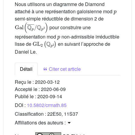
Nous utilisons un diagramme de Diamond
p
attaché à une représentation galoisienne mod
semi-simple réductible de dimension 2 de
Gal
ℚ
p
2
(
ℚ
)
p
¯
/
pour construire une
p
représentation mod
non-admissible irréductible
GL
2
(
ℚ
p
2
)
lisse de
en suivant l’approche de
Daniel Le.
Détail
Citer cet article
Reçu le :
2020-03-12
Accepté le :
2020-06-09
Publié le :
2020-09-14
DOI :
10.5802/crmath.85
Classification :
22E50, 11S37
Affiliations des auteurs :