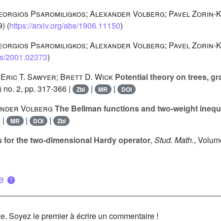
Georgios Psaromiligkos; Alexander Volberg; Pavel Zorin-
) (
https://arxiv.org/abs/1906.11150
)
Georgios Psaromiligkos; Alexander Volberg; Pavel Zorin-
abs/2001.02373
)
Eric T. Sawyer; Brett D. Wick
Potential theory on trees, g
 no. 2, pp. 317-366 |
|
|
Zbl
MR
DOI
ander Volberg
The Bellman functions and two-weight inequal
 |
|
|
MR
DOI
Zbl
s for the two-dimensional Hardy operator
, Stud. Math.
, Volum
ue
le. Soyez le premier à écrire un commentaire !