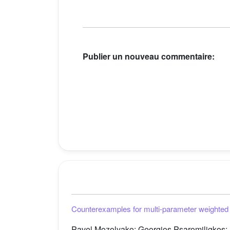
Publier un nouveau commentaire:
Counterexamples for multi-parameter weighted
Pavel Mozolyako; Georgios Psaromiligkos;