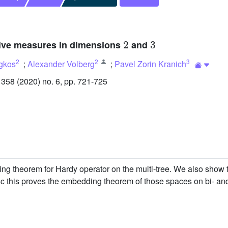
2
3
itive measures in dimensions
and
2
2
3
igkos
;
Alexander Volberg
;
Pavel Zorin Kranich
58 (2020) no. 6, pp. 721-725
 theorem for Hardy operator on the multi-tree. We also show tha
isc this proves the embedding theorem of those spaces on bi- and