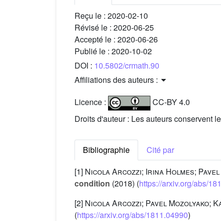
Reçu le :
2020-02-10
Révisé le :
2020-06-25
Accepté le :
2020-06-26
Publié le :
2020-10-02
DOI :
10.5802/crmath.90
Affiliations des auteurs :
Licence :
CC-BY 4.0
Droits d'auteur : Les auteurs conservent le
Bibliographie
Cité par
[1]
Nicola Arcozzi; Irina Holmes; Pave
condition
(2018) (
https://arxiv.org/abs/1
[2]
Nicola Arcozzi; Pavel Mozolyako; Ka
(
https://arxiv.org/abs/1811.04990
)