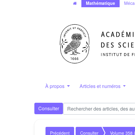
Mathématique
Méca
À propos
Articles et numéros
Consulter
Précédent
Consulter
Volume 358 