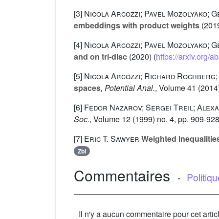
[3]
Nicola Arcozzi; Pavel Mozolyako; 
embeddings with product weights
(2019
[4]
Nicola Arcozzi; Pavel Mozolyako; 
and on tri-disc
(2020) (
https://arxiv.org/
[5]
Nicola Arcozzi; Richard Rochberg; 
spaces
, Potential Anal.
, Volume 41
(2014)
[6]
Fedor Nazarov; Sergei Treil; Alex
Soc.
, Volume 12
(1999) no. 4, pp. 909-928
[7]
Eric T. Sawyer
Weighted inequalitie
Zbl
Commentaires
-
Politiq
Il n'y a aucun commentaire pour cet artic