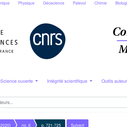
nique
Physique
Géoscience
Palevol
Chimie
Biolog
Science ouverte
Intégrité scientifique
Outils auteu
(2020)
no. 6
p. 721-725
Suivant