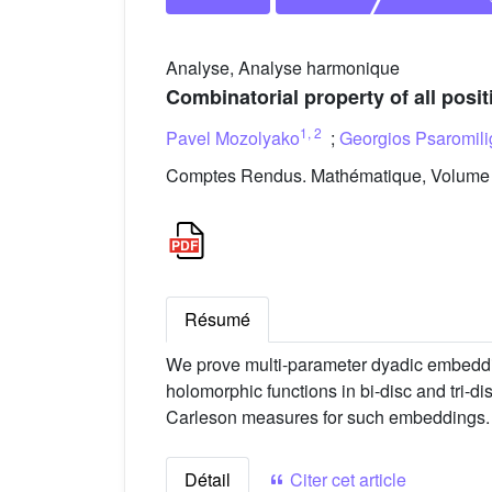
Analyse, Analyse harmonique
Combinatorial property of all pos
1
,
2
Pavel Mozolyako
;
Georgios Psaromil
Comptes Rendus. Mathématique, Volume 3
Résumé
We prove multi-parameter dyadic embedding
holomorphic functions in bi-disc and tri-d
Carleson measures for such embeddings.
Détail
Citer cet article