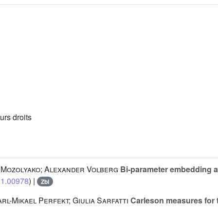
urs droits
l Mozolyako; Alexander Volberg
Bi-parameter embedding an
811.00978
) |
Zbl
rl-Mikael Perfekt; Giulia Sarfatti
Carleson measures for t