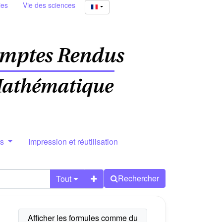
ies
Vie des sciences
rs
Impression et réutilisation
Rechercher
Tout