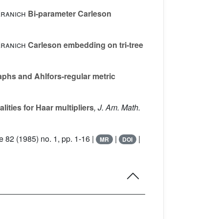
Kranich
Bi-parameter Carleson
Kranich
Carleson embedding on tri-tree
raphs and Ahlfors-regular metric
ities for Haar multipliers
, J. Am. Math.
e 82
(1985) no. 1, pp. 1-16 |
|
|
MR
DOI