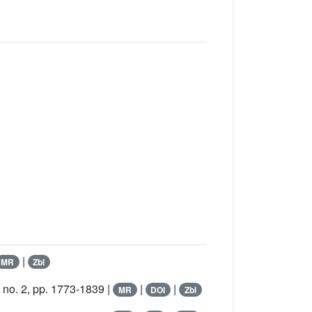
|
MR
Zbl
 no. 2, pp. 1773-1839 |
|
|
MR
DOI
Zbl