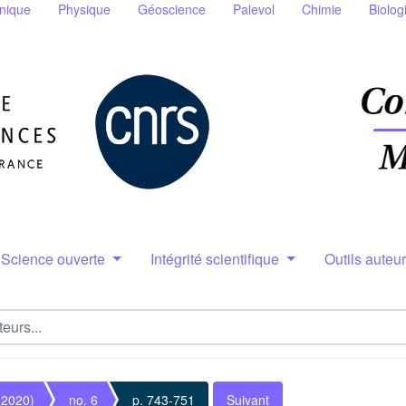
nique
Physique
Géoscience
Palevol
Chimie
Biolog
Science ouverte
Intégrité scientifique
Outils auteu
(2020)
no. 6
p. 743-751
Suivant