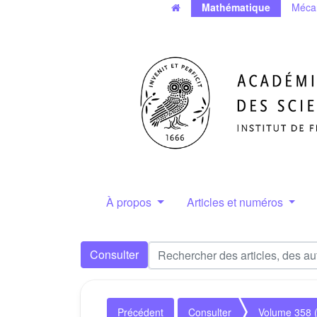
Mathématique
Méca
À propos
Articles et numéros
Consulter
Précédent
Consulter
Volume 358 