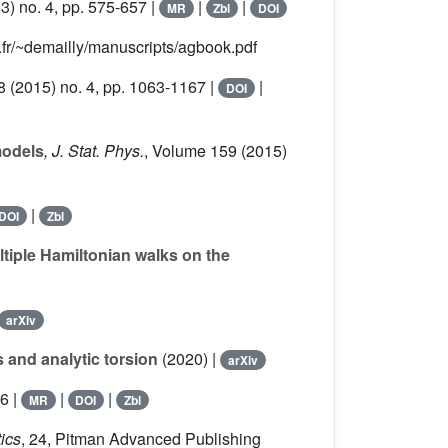
3) no. 4, pp. 575-657 |
|
|
MR
Zbl
DOI
.fr/~demailly/manuscripts/agbook.pdf
8
(2015) no. 4, pp. 1063-1167 |
|
DOI
models
, J. Stat. Phys.
, Volume 159
(2015)
|
DOI
Zbl
ltiple Hamiltonian walks on the
arXiv
s and analytic torsion
(2020) |
arXiv
6 |
|
|
MR
DOI
Zbl
ics
, 24
, Pitman Advanced Publishing