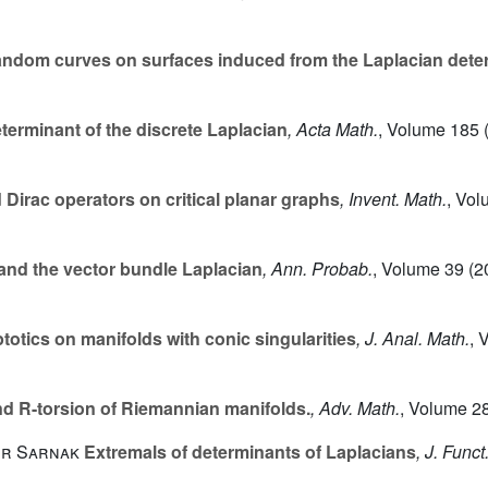
ndom curves on surfaces induced from the Laplacian dete
erminant of the discrete Laplacian
, Acta Math.
, Volume 185
(
Dirac operators on critical planar graphs
, Invent. Math.
, Vo
and the vector bundle Laplacian
, Ann. Probab.
, Volume 39
(20
otics on manifolds with conic singularities
, J. Anal. Math.
, 
nd R-torsion of Riemannian manifolds.
, Adv. Math.
, Volume 2
er Sarnak
Extremals of determinants of Laplacians
, J. Funct