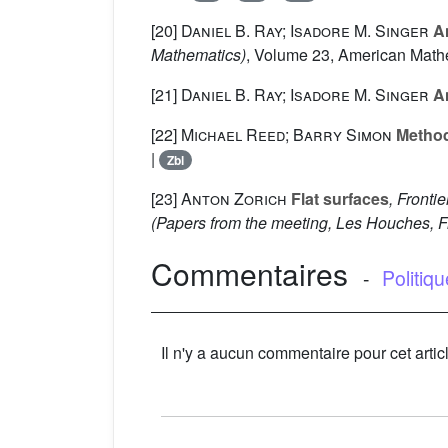
[20]
Daniel B. Ray; Isadore M. Singer
An
Mathematics)
, Volume 23
, American Mathe
[21]
Daniel B. Ray; Isadore M. Singer
An
[22]
Michael Reed; Barry Simon
Methods
|
Zbl
[23]
Anton Zorich
Flat surfaces
, Fronti
(Papers from the meeting, Les Houches, 
Commentaires
-
Politiq
Il n'y a aucun commentaire pour cet artic