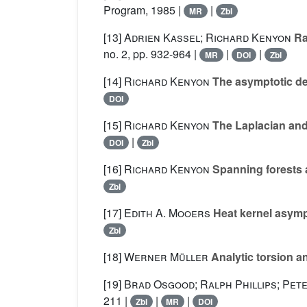
Program, 1985 |
|
MR
Zbl
[13]
Adrien Kassel; Richard Kenyon
Ra
no. 2, pp. 932-964 |
|
|
MR
DOI
Zbl
[14]
Richard Kenyon
The asymptotic det
DOI
[15]
Richard Kenyon
The Laplacian and 
|
DOI
Zbl
[16]
Richard Kenyon
Spanning forests 
Zbl
[17]
Edith A. Mooers
Heat kernel asympt
Zbl
[18]
Werner Müller
Analytic torsion a
[19]
Brad Osgood; Ralph Phillips; Pet
211 |
|
|
Zbl
MR
DOI