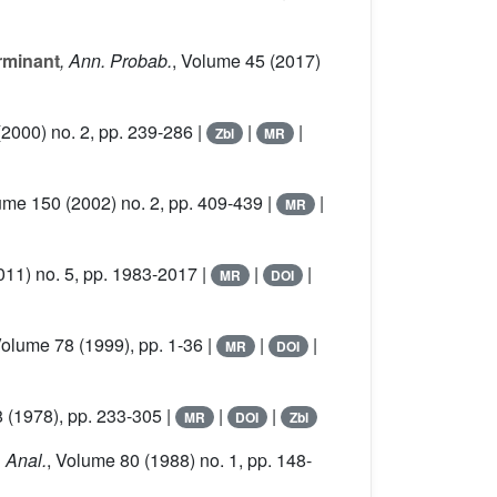
rminant
, Ann. Probab.
, Volume 45
(2017)
2000) no. 2, pp. 239-286 |
|
|
Zbl
MR
lume 150
(2002) no. 2, pp. 409-439 |
|
MR
11) no. 5, pp. 1983-2017 |
|
|
MR
DOI
Volume 78
(1999), pp. 1-36 |
|
|
MR
DOI
8
(1978), pp. 233-305 |
|
|
MR
DOI
Zbl
. Anal.
, Volume 80
(1988) no. 1, pp. 148-