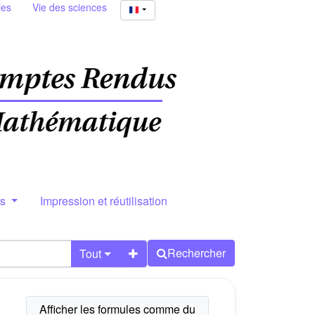
ies
Vie des sciences
rs
Impression et réutilisation
Rechercher
Tout