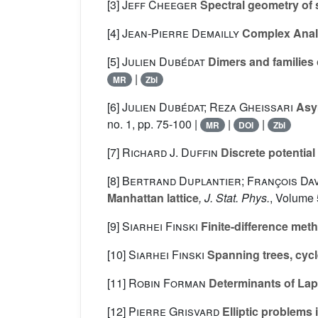
[3]
Jeff Cheeger
Spectral geometry of
[4]
Jean-Pierre Demailly
Complex Analy
[5]
Julien Dubédat
Dimers and families
|
MR
Zbl
[6]
Julien Dubédat; Reza Gheissari
Asym
no. 1, pp. 75-100 |
|
|
MR
DOI
Zbl
[7]
Richard J. Duffin
Discrete potential
[8]
Bertrand Duplantier; François Dav
Manhattan lattice
, J. Stat. Phys.
, Volume
[9]
Siarhei Finski
Finite-difference meth
[10]
Siarhei Finski
Spanning trees, cycle
[11]
Robin Forman
Determinants of Lap
[12]
Pierre Grisvard
Elliptic problem