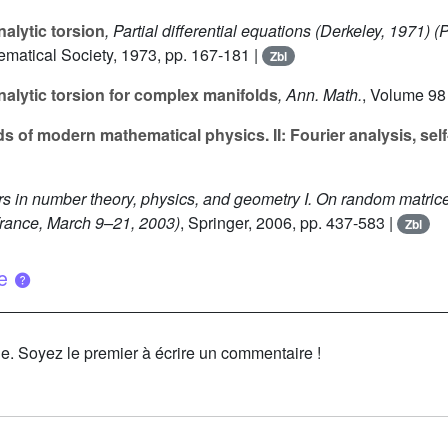
alytic torsion
, Partial differential equations (Derkeley, 1971)
(P
matical Society, 1973, pp. 167-181 |
Zbl
alytic torsion for complex manifolds
, Ann. Math.
, Volume 98
 of modern mathematical physics. II: Fourier analysis, sel
ers in number theory, physics, and geometry I. On random matric
France, March 9–21, 2003)
, Springer, 2006, pp. 437-583 |
Zbl
ue
le. Soyez le premier à écrire un commentaire !