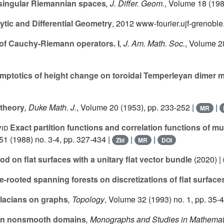
 singular Riemannian spaces
, J. Differ. Geom.
, Volume 18
(198
tic and Differential Geometry
, 2012 www-fourier.ujf-grenoble
 of Cauchy-Riemann operators. I
, J. Am. Math. Soc.
, Volume 2
ptotics of height change on toroidal Temperleyan dimer 
 theory
, Duke Math. J.
, Volume 20
(1953), pp. 233-252 |
|
MR
id
Exact partition functions and correlation functions of mu
 51
(1988) no. 3-4, pp. 327-434 |
|
|
Zbl
MR
DOI
od on flat surfaces with a unitary flat vector bundle
(2020) |
-rooted spanning forests on discretizations of flat surface
lacians on graphs
, Topology
, Volume 32
(1993) no. 1, pp. 35-4
s in nonsmooth domains
, Monographs and Studies in Mathemat