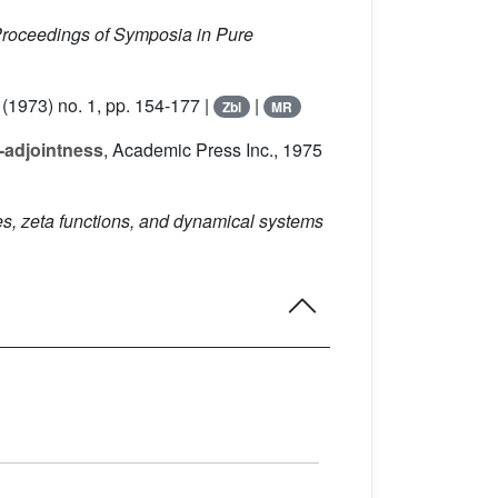
roceedings of Symposia in Pure
(1973) no. 1, pp. 154-177 |
|
Zbl
MR
f-adjointness
, Academic Press Inc., 1975
es, zeta functions, and dynamical systems