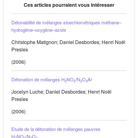
Ces articles pourraient vous intéresser
Détonabilité de mélanges stoechiométriques méthane–
hydrogène–oxygène–azote
Christophe Matignon; Daniel Desbordes; Henri Noël
Presles
(2006)
Détonation de mélanges H
NO
/N
O
Ar
2
2
2
4
Jocelyn Luche; Daniel Desbordes; Henri Noël
Presles
(2006)
Etude de la détonation de mélanges pauvres
H
NO
/N
O
2
2
2
4