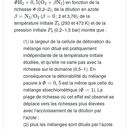
en fonction de la
richesse
Φ
(0,2–2), de la dilution en azote
β
=
N
2
/
O
2
β
=
0
(
; 2 et 3,76), de la
T
0
température initiale
(293 et 473 K) et de la
P
0
pression initiale
(0,2–1,5 bar) montre que :
(1) la largeur de la cellule de détonation du
mélange non dilué est pratiquement
indépendante de la température initiale
étudiée, et qu'elle ne varie pas avec la
richesse sur le domaine (0,5–1). En
conséquence la détonabilité du mélange
Φ
=
0
,
5
pauvre à
est la même que celle du
Φ
=
1
mélange stoechiométrique (
). La
plage de richesse où cet effet est observé se
déplace vers les richesses plus élevées
avec l'accroissement de la dilution par
l'azote ;
(2) plus les mélanges sont dilués par l'azote