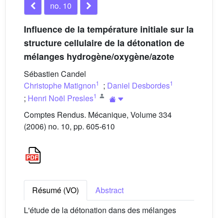
no. 10
Influence de la température initiale sur la
structure cellulaire de la détonation de
mélanges hydrogène/oxygène/azote
Sébastien Candel
1
1
Christophe Matignon
;
Daniel Desbordes
1
;
Henri Noël Presles
Comptes Rendus. Mécanique, Volume 334
(2006) no. 10, pp. 605-610
Résumé (VO)
Abstract
L'étude de la détonation dans des mélanges
Φ
H
2
+
0
,
5
(
O
2
+
β
N
2
)