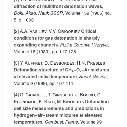
diffraction of multifront detonation waves
,
Dokl. Akad. Nauk SSSR
, Volume 159
(1965) no.
5, p. 1003
[2]
A.A. Vasiliev; V.V. Grigoriev
Critical
conditions for gas detonation in sharply
expanding channels
, Fizika Gorenya i Vzryva
,
Volume 16
(1980), pp. 117-125
[3]
Y. Auffret; D. Desbordes; H.N. Presles
Detonation structure of CH
–O
–Ar mixtures
4
2
at elevated initial temperature
, Shock Waves
,
Volume 9
(1999), pp. 107-111
[4]
G. Cicarelli; T. Ginsberg; J. Boccio; C.
Economos; K. Sato; M. Kinoshita
Detonation
cell size measurements and predictions in
hydrogen–air–steam mixtures at elevated
temperatures
, Combust. Flame
, Volume 99