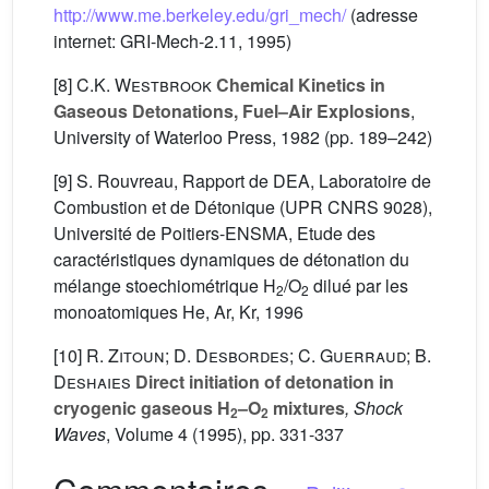
http://www.me.berkeley.edu/gri_mech/
(adresse
internet: GRI-Mech-2.11, 1995)
[8]
C.K. Westbrook
Chemical Kinetics in
Gaseous Detonations, Fuel–Air Explosions
,
University of Waterloo Press, 1982 (pp. 189–242)
[9] S. Rouvreau, Rapport de DEA, Laboratoire de
Combustion et de Détonique (UPR CNRS 9028),
Université de Poitiers-ENSMA, Etude des
caractéristiques dynamiques de détonation du
mélange stoechiométrique H
/O
dilué par les
2
2
monoatomiques He, Ar, Kr, 1996
[10]
R. Zitoun; D. Desbordes; C. Guerraud; B.
Deshaies
Direct initiation of detonation in
cryogenic gaseous H
–O
mixtures
, Shock
2
2
Waves
, Volume 4
(1995), pp. 331-337