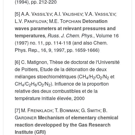
(1994), pp. 212-220
[5]
A.A. Vassil'ev; A.I. Valishev; V.A. Vassil'ev;
L.V. Panfilova; M.E. Topchian
Detonation
waves parameters at relevant pressures and
temperatures
, Russ. J. Chem. Phys.
, Volume 16
(1997) no. 11, pp. 114-118 (and also Chem.
Phys. Rep., 16, 9, 1997, pp. 1659-1666)
[6] C. Matignon, Thèse de doctorat de l'Université
de Poitiers, Etude de la détonation de deux
mélanges stoechiométriques (CH
/H
/O
/N
et
4
2
2
2
CH
/C
H
/O
/N
). Influence de la proportion
4
2
6
2
2
relative des deux combustibles et de la
température initiale élevée, 2000
[7]
M. Frenklach; T. Bowman; G. Smith; B.
Gardiner
Mechanism of elementary chemical
reaction developped by the Gas Research
Institute (GRI)