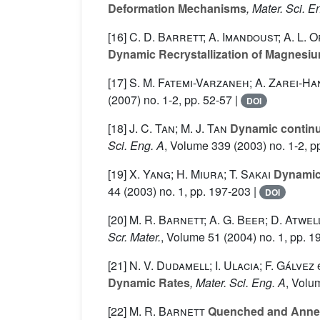
Deformation Mechanisms
, Mater. Sci. E
[16]
C. D. Barrett; A. Imandoust; A. L. O
Dynamic Recrystallization of Magnesiu
[17]
S. M. Fatemi-Varzaneh; A. Zarei-Han
(2007) no. 1-2, pp. 52-57 |
DOI
[18]
J. C. Tan; M. J. Tan
Dynamic continuo
Sci. Eng. A
, Volume 339
(2003) no. 1-2, p
[19]
X. Yang; H. Miura; T. Sakai
Dynamic 
44
(2003) no. 1, pp. 197-203 |
DOI
[20]
M. R. Barnett; A. G. Beer; D. Atwel
Scr. Mater.
, Volume 51
(2004) no. 1, pp. 1
[21]
N. V. Dudamell; I. Ulacia; F. Gálvez
Dynamic Rates
, Mater. Sci. Eng. A
, Volu
[22]
M. R. Barnett
Quenched and Annea