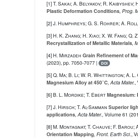
[1]
T. Sakai; A. Belyakov; R. Kaibyshev; H
Plastic Deformation Conditions
, Prog. M
[2]
J. Humphreys; G. S. Rohrer; A. Rol
[3]
H. K. Zhang; H. Xiao; X. W. Fang; Q. 
Recrystallization of Metallic Materials
, 
[4]
H. Mirzadeh
Grain Refinement of Ma
(2023), pp. 7050-7077 |
DOI
[5]
Q. Ma; B. Li; W. R. Whittington; A. L
∘
Magnesium Alloy at 450
C
, Acta Mater.
,
[6]
B. L. Mordike; T. Ebert
Magnesium: P
[7]
J. Hirsch; T. Al-Samman
Superior lig
applications
, Acta Mater.
, Volume 61
(201
[8]
M. Montagnat; T. Chauve; F. Barou; 
Orientation Mapping
, Front. Earth Sci.
, 