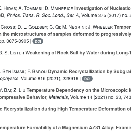
. Hidas; A. Tommasi; D. Mainprice
Investigation of Nucleat
SD
, Philos. Trans. R. Soc. Lond., Ser. A
, Volume 375
(2017) no. 
J. Cross; D. L. Goldsby; C. Qi; M. Negrini; J. Wheeler
Tempera
 the microstructures of samples deformed to progressively 
 pp. 3875-3905 |
DOI
 G. S. Lister
Weakening of Rock Salt by Water during Long-
 Ben Ismail; F. Barou
Dynamic Recrystallization by Subgrai
nophysics
, Volume 815
(2021), 228916 |
DOI
. Bai; Z. Liu
Temperature Dependency on the Microscopic Me
ompressive Behavior
, Materials
, Volume 14
(2021) no. 23, 743
 Recrystallization during High Temperature Deformation 
mperature Formability of a Magnesium AZ31 Alloy: Examini