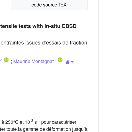
tensile tests with in-situ EBSD
ntraintes issues d’essais de traction
2
3
;
Maurine Montagnat
-3
-1
u à 250°C et 10
s
pour caractériser
dier toute la gamme de déformation jusqu’à