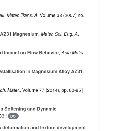
all. Mater. Trans. A
, Volume 38
(2007) no.
in AZ31 Magnesium
, Mater. Sci. Eng. A
,
d Impact on Flow Behavior
, Acta Mater.
,
stallisation in Magnesium Alloy AZ31
,
ch. Mater.
, Volume 77
(2014), pp. 80-85 |
ss Softening and Dynamic
83 |
DOI
tic deformation and texture development