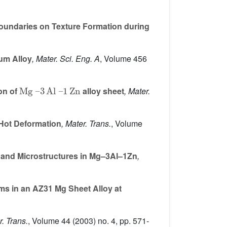
Boundaries on Texture Formation during
um Alloy
, Mater. Sci. Eng. A
, Volume 456
Mg
–
3
Al
–
1
Zn
on of
alloy sheet
, Mater.
Hot Deformation
, Mater. Trans.
, Volume
s and Microstructures in Mg–3Al–1Zn
,
sms in an AZ31 Mg Sheet Alloy at
r. Trans.
, Volume 44
(2003) no. 4, pp. 571-