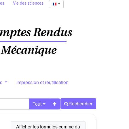
ies
Vie des sciences
rs
Impression et réutilisation
Rechercher
Tout