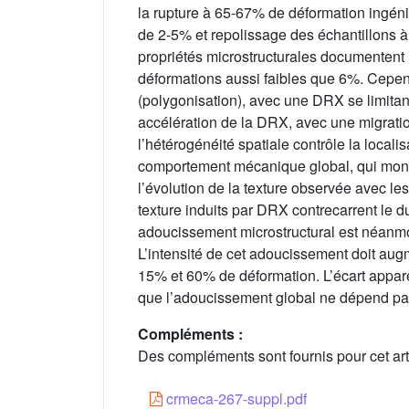
la rupture à 65-67% de déformation ingéni
de 2-5% et repolissage des échantillons à 
propriétés microstructurales documentent 
déformations aussi faibles que 6%. Cepen
(polygonisation), avec une DRX se limitan
accélération de la DRX, avec une migratio
l’hétérogénéité spatiale contrôle la locali
comportement mécanique global, qui montr
l’évolution de la texture observée avec l
texture induits par DRX contrecarrent le d
adoucissement microstructural est néanmo
L’intensité de cet adoucissement doit aug
15% et 60% de déformation. L’écart appare
que l’adoucissement global ne dépend pas 
Compléments :
Des compléments sont fournis pour cet arti
crmeca-267-suppl.pdf