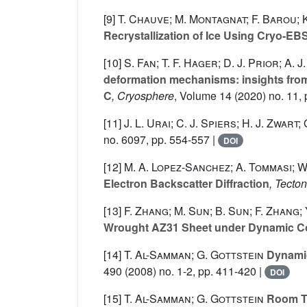
[9]
T. Chauve; M. Montagnat; F. Barou; K
Recrystallization of Ice Using Cryo-EB
[10]
S. Fan; T. F. Hager; D. J. Prior; A. 
deformation mechanisms: insights from
C
, Cryosphere
, Volume 14
(2020) no. 11,
[11]
J. L. Urai; C. J. Spiers; H. J. Zwart;
no. 6097, pp. 554-557 |
DOI
[12]
M. A. Lopez-Sanchez; A. Tommasi; W.
Electron Backscatter Diffraction
, Tecto
[13]
F. Zhang; M. Sun; B. Sun; F. Zhang; Y
Wrought AZ31 Sheet under Dynamic C
[14]
T. Al-Samman; G. Gottstein
Dynamic
490
(2008) no. 1-2, pp. 411-420 |
DOI
[15]
T. Al-Samman; G. Gottstein
Room Te