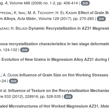
ng. A
, Volume 488
(2008) no. 1-2, pp. 406-414 |
DOI
ppedal; K. Inal; M. A. Tschopp; H. El Kadiri
Effect of Grain 
m Alloys
, Acta Mater.
, Volume 128
(2017), pp. 270-283 |
DOI
zaki; H. Beladi
Dynamic Recrystallization in AZ31 Magnesi
us recrystallization characteristics in two stage deformati
p. 124-132 |
DOI
Evolution of New Grains in Magnesium Alloy AZ31 during 
l; A. Oudin
Influence of Grain Size on Hot Working Stresse
9-24 |
DOI
et al.
Influence of Texture on the Recrystallization Mechani
me 532
(2012), 228916, pp. 528-535 |
DOI
led Microstructures of Hot Worked Magnesium AZ31
, Mate