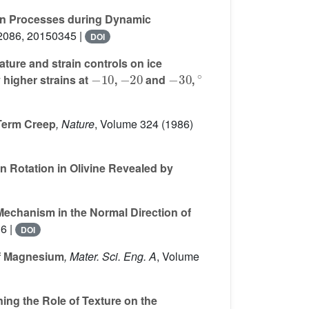
ion Processes during Dynamic
2086, 20150345 |
DOI
ture and strain controls on ice
-
10
-
20
-
30
∘
higher strains at
,
and
,
Term Creep
, Nature
, Volume 324
(1986)
n Rotation in Olivine Revealed by
chanism in the Normal Direction of
6 |
DOI
of Magnesium
, Mater. Sci. Eng. A
, Volume
ng the Role of Texture on the