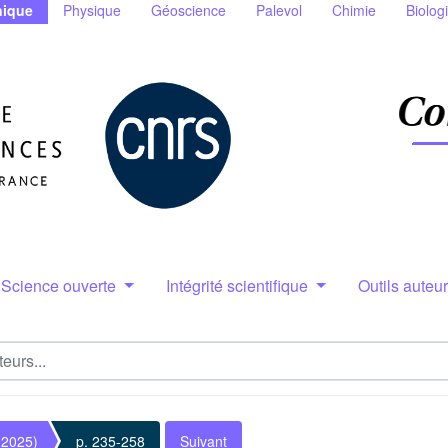
ique
Physique
Géoscience
Palevol
Chimie
Biolog
Science ouverte
Intégrité scientifique
Outils auteu
(2025)
p. 235-258
Suivant