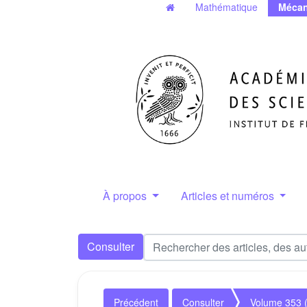
Mathématique
Mécan
À propos
Articles et numéros
Consulter
Précédent
Consulter
Volume 353 