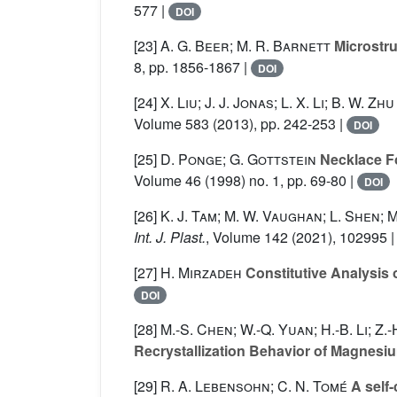
577 |
DOI
[23]
A. G. Beer; M. R. Barnett
Microstru
8, pp. 1856-1867 |
DOI
[24]
X. Liu; J. J. Jonas; L. X. Li; B. W. Zhu
Volume 583
(2013), pp. 242-253 |
DOI
[25]
D. Ponge; G. Gottstein
Necklace Fo
Volume 46
(1998) no. 1, pp. 69-80 |
DOI
[26]
K. J. Tam; M. W. Vaughan; L. Shen; 
Int. J. Plast.
, Volume 142
(2021), 102995 
[27]
H. Mirzadeh
Constitutive Analysis
DOI
[28]
M.-S. Chen; W.-Q. Yuan; H.-B. Li; Z.
Recrystallization Behavior of Magnesi
[29]
R. A. Lebensohn; C. N. Tomé
A self-