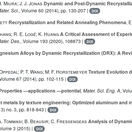
. Miura; J. J. Jonas
Dynamic and Post-Dynamic Recrystalliz
ater. Sci.
, Volume 60
(2014), pp. 130-207 |
DOI
lett
Recrystallization and Related Annealing Phenomena
, 
Zhang; R. E. Logé; K. Huang
A Critical Assessment of Experi
Mater. Des.
, Volume 193
(2020), 108873 |
DOI
gnesium Alloys by Dynamic Recrystallization (DRX): A Rev
. Oppedal; P. T. Wang; M. F. Horstemeyer
Texture Evolution d
 Volume 67
(2014), pp. 102-115 |
DOI
roperties —applications —potential
, Mater. Sci. Eng. A
, Vol
ht metals by texture engineering: Optimized aluminum and 
3) no. 3, pp. 818-843 |
DOI
A. Tommasi; B. Beausir; C. Fressengeas
Analysis of Dynamic
Volume 3
(2015) |
DOI