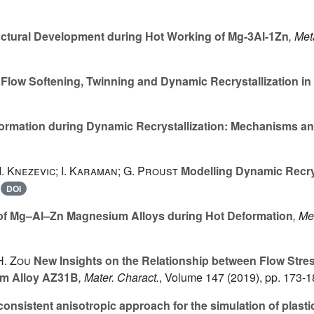
ctural Development during Hot Working of Mg-3Al-1Zn
, Met
Flow Softening, Twinning and Dynamic Recrystallization 
rmation during Dynamic Recrystallization: Mechanisms an
M. Knezevic; I. Karaman; G. Proust
Modelling Dynamic Recry
|
DOI
 of Mg–Al–Zn Magnesium Alloys during Hot Deformation
, Me
-H. Zou
New Insights on the Relationship between Flow Stre
um Alloy AZ31B
, Mater. Charact.
, Volume 147
(2019), pp. 173-1
consistent anisotropic approach for the simulation of plas