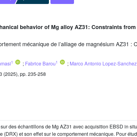
anical behavior of Mg alloy AZ31: Constraints from 
ortement mécanique de l’alliage de magnésium AZ31 : Co
1
1
mmasi
;
Fabrice Barou
;
Marco Antonio Lopez-Sanchez
 (2025), pp. 235-258
 sur des échantillons de Mg AZ31 avec acquisition EBSD in sit
ique (DRX) et son effet sur le comportement mécanique. Pour étu