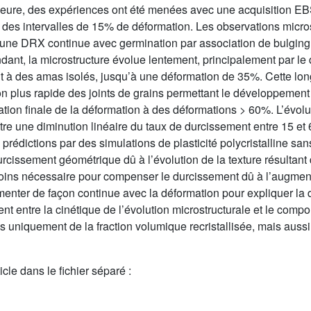
eure, des expériences ont été menées avec une acquisition EBS
des intervalles de 15% de déformation. Les observations microstr
une DRX continue avec germination par association de bulging e
dant, la microstructure évolue lentement, principalement par l
t à des amas isolés, jusqu’à une déformation de 35%. Cette lon
n plus rapide des joints de grains permettant le développement 
sation finale de la déformation à des déformations > 60%. L’évolu
e une diminution linéaire du taux de durcissement entre 15 e
es prédictions par des simulations de plasticité polycristalline
urcissement géométrique dû à l’évolution de la texture résultant
ins nécessaire pour compenser le durcissement dû à l’augmenta
menter de façon continue avec la déformation pour expliquer la 
nt entre la cinétique de l’évolution microstructurale et le co
uniquement de la fraction volumique recristallisée, mais aussi 
cle dans le fichier séparé :