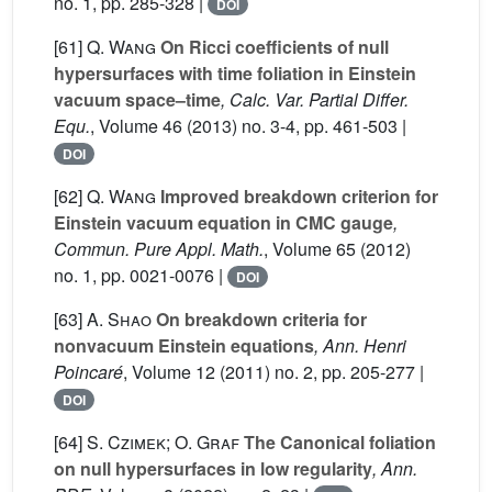
no. 1, pp. 285-328 |
DOI
[61]
Q. Wang
On Ricci coefficients of null
hypersurfaces with time foliation in Einstein
vacuum space–time
, Calc. Var. Partial Differ.
Equ.
, Volume 46
(2013) no. 3-4, pp. 461-503 |
DOI
[62]
Q. Wang
Improved breakdown criterion for
Einstein vacuum equation in CMC gauge
,
Commun. Pure Appl. Math.
, Volume 65
(2012)
no. 1, pp. 0021-0076 |
DOI
[63]
A. Shao
On breakdown criteria for
nonvacuum Einstein equations
, Ann. Henri
Poincaré
, Volume 12
(2011) no. 2, pp. 205-277 |
DOI
[64]
S. Czimek; O. Graf
The Canonical foliation
on null hypersurfaces in low regularity
, Ann.