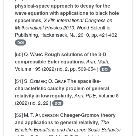
physical-space approach to decay for the
wave equation with applications to black hole
spacetimes
, XVIth International Congress on
Mathematical Physics 2010
, World Scientific
Publishing, Hackensack, NJ, 2010, pp. 421-432 |
DOI
[50]
Q. Wang
Rough solutions of the 3-D
compressible Euler equations
, Ann. Math.
,
Volume 195
(2022) no. 2, pp. 509-654 |
DOI
[51]
S. Czimek; O. Graf
The spacelike-
characteristic cauchy problem of general
relativity in low regularity
, Ann. PDE
, Volume 8
(2022) no. 2, 22 |
DOI
[52]
M. T. Anderson
Cheeger-Gromov theory
and applications to general relativity
, The
Einstein Equations and the Large Scale Behavior