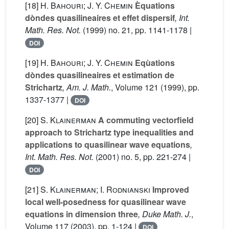
[18]
H. Bahouri; J. Y. Chemin
Èquations
dòndes quasilineaires et effet dispersif
, Int.
Math. Res. Not.
(1999) no. 21, pp. 1141-1178 |
DOI
[19]
H. Bahouri; J. Y. Chemin
Eqùations
dòndes quasilineaires et estimation de
Strichartz
, Am. J. Math.
, Volume 121
(1999), pp.
1337-1377 |
DOI
[20]
S. Klainerman
A commuting vectorfield
approach to Strichartz type inequalities and
applications to quasilinear wave equations
,
Int. Math. Res. Not.
(2001) no. 5, pp. 221-274 |
DOI
[21]
S. Klainerman; I. Rodnianski
Improved
local well-posedness for quasilinear wave
equations in dimension three
, Duke Math. J.
,
Volume 117
(2003), pp. 1-124 |
DOI