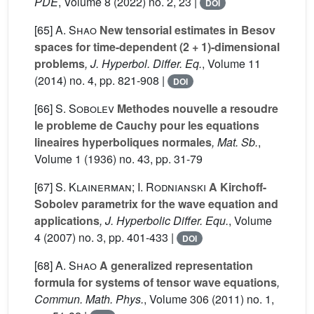
PDE
, Volume 8
(2022) no. 2, 23 |
DOI
[65]
A. Shao
New tensorial estimates in Besov
spaces for time-dependent (2 + 1)-dimensional
problems
, J. Hyperbol. Differ. Eq.
, Volume 11
(2014) no. 4, pp. 821-908 |
DOI
[66]
S. Sobolev
Methodes nouvelle a resoudre
le probleme de Cauchy pour les equations
lineaires hyperboliques normales
, Mat. Sb.
,
Volume 1
(1936) no. 43, pp. 31-79
[67]
S. Klainerman; I. Rodnianski
A Kirchoff-
Sobolev parametrix for the wave equation and
applications
, J. Hyperbolic Differ. Equ.
, Volume
4
(2007) no. 3, pp. 401-433 |
DOI
[68]
A. Shao
A generalized representation
formula for systems of tensor wave equations
,
Commun. Math. Phys.
, Volume 306
(2011) no. 1,