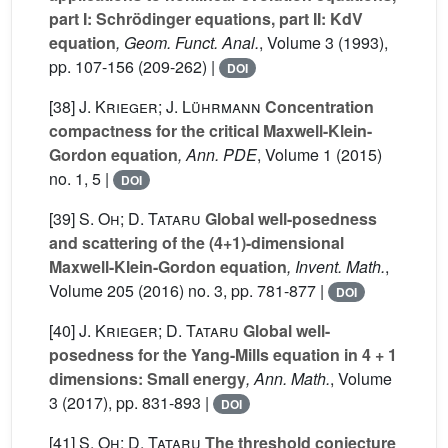
part I: Schrödinger equations, part II: KdV
equation
, Geom. Funct. Anal.
, Volume 3
(1993),
pp. 107-156 (209-262) |
DOI
[38]
J. Krieger; J. Lührmann
Concentration
compactness for the critical Maxwell-Klein-
Gordon equation
, Ann. PDE
, Volume 1
(2015)
no. 1, 5 |
DOI
[39]
S. Oh; D. Tataru
Global well-posedness
and scattering of the (4+1)-dimensional
Maxwell-Klein-Gordon equation
, Invent. Math.
,
Volume 205
(2016) no. 3, pp. 781-877 |
DOI
[40]
J. Krieger; D. Tataru
Global well-
posedness for the Yang-Mills equation in 4 + 1
dimensions: Small energy
, Ann. Math.
, Volume
3
(2017), pp. 831-893 |
DOI
[41]
S. Oh; D. Tataru
The threshold conjecture