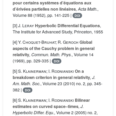
pour certains systèmes d’équations aux
d’érivées partielles non linéaires
, Acta Math.
,
Volume 88
(1952), pp. 141-225 |
DOI
[3]
J. Leray
Hyperbolic Differential Equations
,
The Institute for Advanced Study, Princeton, 1955
[4]
Y. Choquet-Bruhat; R. Geroch
Global
aspects of the Cauchy problem in general
relativity
, Commun. Math. Phys.
, Volume 14
(1969), pp. 329-335 |
DOI
[5]
S. Klainerman; I. Rodnianski
On a
breakdown criterion in general relativity
, J.
Am. Math. Soc.
, Volume 23
(2010) no. 2, pp. 345-
382 |
DOI
[6]
S. Klainerman; I. Rodnianski
Bilinear
estimates on curved space–times
, J.
Hyperbolic Differ. Equ.
, Volume 2
(2005) no. 2,