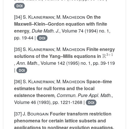
DOI
[34]
S. Klainerman; M. Machedon
On the
Maxwell–Klein–Gordon equation with finite
energy
, Duke Math. J.
, Volume 74
(1994) no. 1,
pp. 19-44 |
DOI
[35]
S. Klainerman; M. Machedon
Finite energy
ℝ
3
+
1
solutions of the Yang–Mills equations in
, Ann. Math.
, Volume 142
(1995) no. 1, pp. 39-119
|
DOI
[36]
S. Klainerman; M. Machedon
Space–time
estimates for null forms and the local
existence theorem
, Commun. Pure Appl. Math.
,
Volume 46
(1993), pp. 1221-1268 |
DOI
[37]
J. Bourgain
Fourier transform restriction
phenomena for certain lattice subsets and
applications to nonlinear evolution equations,