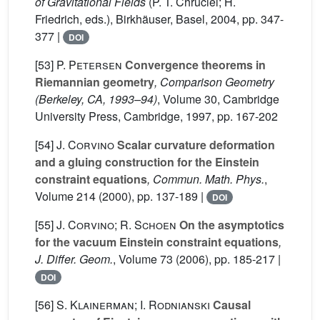
of Gravitational Fields
(P. T. Chruciel; H.
Friedrich, eds.), Birkhäuser, Basel, 2004, pp. 347-
377 |
DOI
[53]
P. Petersen
Convergence theorems in
Riemannian geometry
, Comparison Geometry
(Berkeley, CA, 1993–94)
, Volume 30
, Cambridge
University Press, Cambridge, 1997, pp. 167-202
[54]
J. Corvino
Scalar curvature deformation
and a gluing construction for the Einstein
constraint equations
, Commun. Math. Phys.
,
Volume 214
(2000), pp. 137-189 |
DOI
[55]
J. Corvino; R. Schoen
On the asymptotics
for the vacuum Einstein constraint equations
,
J. Differ. Geom.
, Volume 73
(2006), pp. 185-217 |
DOI
[56]
S. Klainerman; I. Rodnianski
Causal