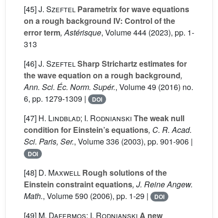
[45]
J. Szeftel
Parametrix for wave equations
on a rough background IV: Control of the
error term
, Astérisque
, Volume 444
(2023), pp. 1-
313
[46]
J. Szeftel
Sharp Strichartz estimates for
the wave equation on a rough background
,
Ann. Sci. Éc. Norm. Supér.
, Volume 49
(2016) no.
6, pp. 1279-1309 |
DOI
[47]
H. Lindblad; I. Rodnianski
The weak null
condition for Einstein’s equations
, C. R. Acad.
Sci. Paris, Ser.
, Volume 336
(2003), pp. 901-906 |
DOI
[48]
D. Maxwell
Rough solutions of the
Einstein constraint equations
, J. Reine Angew.
Math.
, Volume 590
(2006), pp. 1-29 |
DOI
[49]
M. Dafermos; I. Rodnianski
A new