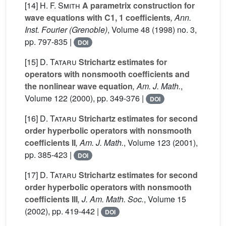
[14]
H. F. Smith
A parametrix construction for
wave equations with C1, 1 coefficients
, Ann.
Inst. Fourier (Grenoble)
, Volume 48
(1998) no. 3,
pp. 797-835 |
DOI
[15]
D. Tataru
Strichartz estimates for
operators with nonsmooth coefficients and
the nonlinear wave equation
, Am. J. Math.
,
Volume 122
(2000), pp. 349-376 |
DOI
[16]
D. Tataru
Strichartz estimates for second
order hyperbolic operators with nonsmooth
coefficients II
, Am. J. Math.
, Volume 123
(2001),
pp. 385-423 |
DOI
[17]
D. Tataru
Strichartz estimates for second
order hyperbolic operators with nonsmooth
coefficients III
, J. Am. Math. Soc.
, Volume 15
(2002), pp. 419-442 |
DOI