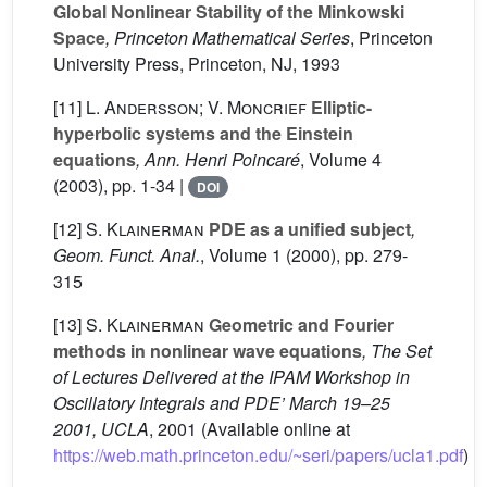
Global Nonlinear Stability of the Minkowski
Space
, Princeton Mathematical Series
, Princeton
University Press, Princeton, NJ, 1993
[11]
L. Andersson; V. Moncrief
Elliptic-
hyperbolic systems and the Einstein
equations
, Ann. Henri Poincaré
, Volume 4
(2003), pp. 1-34 |
DOI
[12]
S. Klainerman
PDE as a unified subject
,
Geom. Funct. Anal.
, Volume 1
(2000), pp. 279-
315
[13]
S. Klainerman
Geometric and Fourier
methods in nonlinear wave equations
, The Set
of Lectures Delivered at the IPAM Workshop in
Oscillatory Integrals and PDE’ March 19–25
2001, UCLA
, 2001 (Available online at
https://web.math.princeton.edu/~seri/papers/ucla1.pdf
)