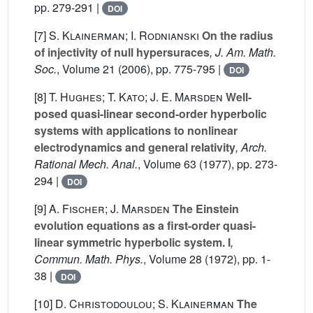
pp. 279-291 |
DOI
[7]
S. Klainerman; I. Rodnianski
On the radius
of injectivity of null hypersuraces
, J. Am. Math.
Soc.
, Volume 21
(2006), pp. 775-795 |
DOI
[8]
T. Hughes; T. Kato; J. E. Marsden
Well-
posed quasi-linear second-order hyperbolic
systems with applications to nonlinear
electrodynamics and general relativity
, Arch.
Rational Mech. Anal.
, Volume 63
(1977), pp. 273-
294 |
DOI
[9]
A. Fischer; J. Marsden
The Einstein
evolution equations as a first-order quasi-
linear symmetric hyperbolic system. I
,
Commun. Math. Phys.
, Volume 28
(1972), pp. 1-
38 |
DOI
[10]
D. Christodoulou; S. Klainerman
The