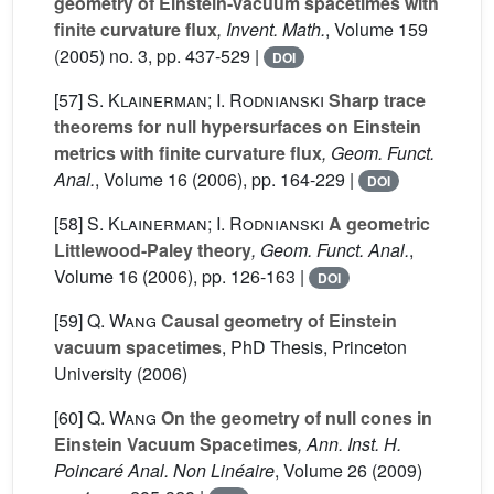
geometry of Einstein-vacuum spacetimes with
finite curvature flux
, Invent. Math.
, Volume 159
(2005) no. 3, pp. 437-529 |
DOI
[57]
S. Klainerman; I. Rodnianski
Sharp trace
theorems for null hypersurfaces on Einstein
metrics with finite curvature flux
, Geom. Funct.
Anal.
, Volume 16
(2006), pp. 164-229 |
DOI
[58]
S. Klainerman; I. Rodnianski
A geometric
Littlewood-Paley theory
, Geom. Funct. Anal.
,
Volume 16
(2006), pp. 126-163 |
DOI
[59]
Q. Wang
Causal geometry of Einstein
vacuum spacetimes
, PhD Thesis, Princeton
University (2006)
[60]
Q. Wang
On the geometry of null cones in
Einstein Vacuum Spacetimes
, Ann. Inst. H.
Poincaré Anal. Non Linéaire
, Volume 26
(2009)