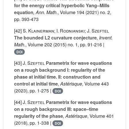
for the energy critical hyperbolic Yang–Mills
equation
, Ann. Math.
, Volume 194
(2021) no. 2,
pp. 393-473
[42]
S. Klainerman; I. Rodnianski; J. Szeftel
The bounded L2 curvature conjecture
, Invent.
Math.
, Volume 202
(2015) no. 1, pp. 91-216 |
DOI
[43]
J. Szeftel
Parametrix for wave equations
on a rough background I: regularity of the
phase at initial time. II: construction and
control at initial time
, Astérisque
, Volume 443
(2023), pp. 1-275 |
DOI
[44]
J. Szeftel
Parametrix for wave equations
on a rough background III: space–time
regularity of the phase
, Astérisque
, Volume 401
(2018), pp. 1-338 |
DOI