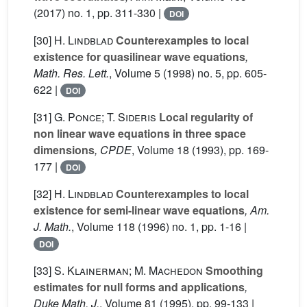
(2017) no. 1, pp. 311-330 |
DOI
[30]
H. Lindblad
Counterexamples to local
existence for quasilinear wave equations
,
Math. Res. Lett.
, Volume 5
(1998) no. 5, pp. 605-
622 |
DOI
[31]
G. Ponce; T. Sideris
Local regularity of
non linear wave equations in three space
dimensions
, CPDE
, Volume 18
(1993), pp. 169-
177 |
DOI
[32]
H. Lindblad
Counterexamples to local
existence for semi-linear wave equations
, Am.
J. Math.
, Volume 118
(1996) no. 1, pp. 1-16 |
DOI
[33]
S. Klainerman; M. Machedon
Smoothing
estimates for null forms and applications
,
Duke Math. J.
, Volume 81
(1995), pp. 99-133 |