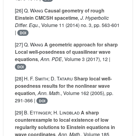
[26]
Q. Wang
Causal geometry of rough
Einstein CMCSH spacetime
, J. Hyperbolic
Differ. Equ.
, Volume 11
(2014) no. 3, pp. 563-601
|
DOI
[27]
Q. Wang
A geometric approach for sharp
Local well-posedness of quasilinear wave
equations
, Ann. PDE
, Volume 3
(2017), 12 |
DOI
[28]
H. F. Smith; D. Tataru
Sharp local well-
posedness results for the nonlinear wave
equation
, Ann. Math.
, Volume 162
(2005), pp.
291-366 |
DOI
[29]
B. Ettinger; H. Lindblad
A sharp
counterexample to local existence of low
regularity solutions to Einstein equations in
wave coordinates
, Ann. Math.
, Volume 185