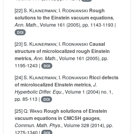
[22]
S. Klainerman; I. Rodnianski
Rough
solutions to the Einstein vacuum equations
,
Ann. Math.
, Volume 161
(2005), pp. 1143-1193 |
DOI
[23]
S. Klainerman; I. Rodnianski
Causal
structure of microlocalized rough Einstein
metrics
, Ann. Math.
, Volume 161
(2005), pp.
1195-1243 |
DOI
[24]
S. Klainerman; I. Rodnianski
Ricci defects
of microlocalized Einstein metrics
, J.
Hyperbolic Differ. Equ.
, Volume 1
(2004) no. 1,
pp. 85-113 |
DOI
[25]
Q. Wang
Rough solutions of Einstein
vacuum equations in CMCSH gauges
,
Commun. Math. Phys.
, Volume 328
(2014), pp.
1275-1340 |
DOI