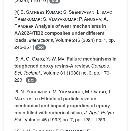
(2024), 110110 |
DOI
[4]
S. Sathees Kumar; S. Seenivasan; I. Isaac
Premkumar; S. Vijayakumar; P. Anusha; A.
Pradeep
Analysis of wear mechanisms in
AA2024/TiB2 composites under different
loads
, Interactions
, Volume 245
(2024) no. 1, pp.
245-257 |
DOI
[5]
A. C. Garg; Y.-W. Mai
Failure mechanisms in
toughened epoxy resins-A review
, Compos.
Sci. Technol.
, Volume 31
(1988) no. 3, pp. 179-
223 |
DOI
[6]
N. Yoshinobu; M. Yamaguchi; M. Okubo; T.
Matsumoto
Effects of particle size on
mechanical and impact properties of epoxy
resin filled with spherical silica
, J. Appl. Polym.
Sci.
, Volume 45
(1992) no. 7, pp. 1281-1289