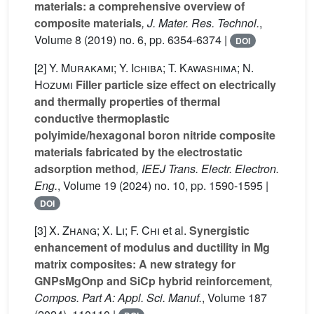
materials: a comprehensive overview of
composite materials
, J. Mater. Res. Technol.
,
Volume 8
(2019) no. 6, pp. 6354-6374 |
DOI
[2]
Y. Murakami; Y. Ichiba; T. Kawashima; N.
Hozumi
Filler particle size effect on electrically
and thermally properties of thermal
conductive thermoplastic
polyimide/hexagonal boron nitride composite
materials fabricated by the electrostatic
adsorption method
, IEEJ Trans. Electr. Electron.
Eng.
, Volume 19
(2024) no. 10, pp. 1590-1595 |
DOI
[3]
X. Zhang; X. Li; F. Chi
et al.
Synergistic
enhancement of modulus and ductility in Mg
matrix composites: A new strategy for
GNPsMgOnp and SiCp hybrid reinforcement
,
Compos. Part A: Appl. Sci. Manuf.
, Volume 187