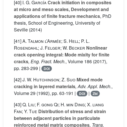
[40]
I. G. García
Crack initiation in composites
at micro and meso scales, Development and
applications of finite fracture mechanics
, PhD
thesis, School of Engineering, University of
Seville (2014)
[41]
A. Talmon l’Armée; S. Hell; P. L.
Rosendahl; J. Felger; W. Becker
Nonlinear
crack opening integral: Mode mixity for finite
cracks
, Eng. Fract. Mech.
, Volume 186
(2017),
pp. 283-299 |
DOI
[42]
J. W. Hutchinson; Z. Suo
Mixed mode
cracking in layered materials
, Adv. Appl. Mech.
,
Volume 29
(1992), pp. 63-191 |
|
DOI
Zbl
[43]
Q. Liu; F. gong Qi; H. min Ding; X. liang
Fan; Y. Tue
Distribution of stress and strain
between adjacent particles in particulate
reinforced metal matrix composites
, Trans.