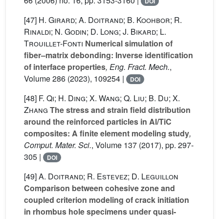
66
(2006) no. 16, pp. 3153-3160 |
DOI
[47]
H. Girard; A. Doitrand; B. Koohbor; R.
Rinaldi; N. Godin; D. Long; J. Bikard; L.
Trouillet-Fonti
Numerical simulation of
fiber–matrix debonding: Inverse identification
of interface properties
, Eng. Fract. Mech.
,
Volume 286
(2023), 109254 |
DOI
[48]
F. Qi; H. Ding; X. Wang; Q. Liu; B. Du; X.
Zhang
The stress and strain field distribution
around the reinforced particles in Al/TiC
composites: A finite element modeling study
,
Comput. Mater. Sci.
, Volume 137
(2017), pp. 297-
305 |
DOI
[49]
A. Doitrand; R. Estevez; D. Leguillon
Comparison between cohesive zone and
coupled criterion modeling of crack initiation
in rhombus hole specimens under quasi-