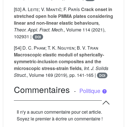
[53]
A. Leite; V. Mantič; F. París
Crack onset in
stretched open hole PMMA plates considering
linear and non-linear elastic behaviours
,
Theor. Appl. Fract. Mech.
, Volume 114
(2021),
102931 |
DOI
[54]
D. C. Pham; T. K. Nguyen; B. V. Tran
Macroscopic elastic moduli of spherically-
symmetric-inclusion composites and the
microscopic stress-strain fields
, Int. J. Solids
Struct.
, Volume 169
(2019), pp. 141-165 |
DOI
Commentaires
-
Politique
Il n'y a aucun commentaire pour cet article.
Soyez le premier à écrire un commentaire !