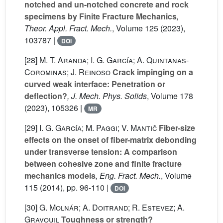
notched and un-notched concrete and rock
specimens by Finite Fracture Mechanics
,
Theor. Appl. Fract. Mech.
, Volume 125
(2023),
103787 |
DOI
[28]
M. T. Aranda; I. G. García; A. Quintanas-
Corominas; J. Reinoso
Crack impinging on a
curved weak interface: Penetration or
deflection?
, J. Mech. Phys. Solids
, Volume 178
(2023), 105326 |
MR
[29]
I. G. García; M. Paggi; V. Mantič
Fiber-size
effects on the onset of fiber-matrix debonding
under transverse tension: A comparison
between cohesive zone and finite fracture
mechanics models
, Eng. Fract. Mech.
, Volume
115
(2014), pp. 96-110 |
DOI
[30]
G. Molnár; A. Doitrand; R. Estevez; A.
Gravouil
Toughness or strength?