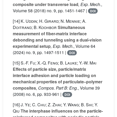
composite under transverse load
, Exp. Mech.
,
Volume 58
(2018) no. 9, pp. 1451-1467 |
DOI
[14]
K. Uddin; H. Girard; N. Mennie; A.
Doitrand; B. Koohbor
Simultaneous
measurement of fiber-matrix interface
debonding and tunneling using a dual-vision
experimental setup
, Exp. Mech.
, Volume 64
(2024) no. 9, pp. 1497-1511 |
DOI
[15]
S.-F. Fu; X.-Q. Feng; B. Lauke; Y.-W. Mai
Effects of particle size, particle/matrix
interface adhesion and particle loading on
mechanical properties of particulate–polymer
composites
, Compos. Part B: Eng.
, Volume 39
(2008) no. 6, pp. 933-961 |
DOI
[16]
J. Ye; C. Chu; Z. Zhai; Y. Wang; B. Shi; Y.
Qiu
The interphase influences on the particle-