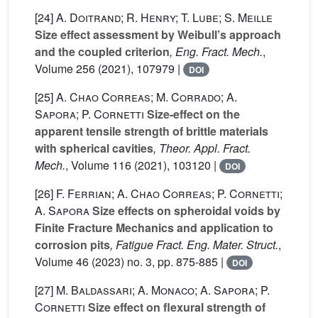
[24]
A. Doitrand; R. Henry; T. Lube; S. Meille
Size effect assessment by Weibull’s approach
and the coupled criterion
, Eng. Fract. Mech.
,
Volume 256
(2021), 107979 |
DOI
[25]
A. Chao Correas; M. Corrado; A.
Sapora; P. Cornetti
Size-effect on the
apparent tensile strength of brittle materials
with spherical cavities
, Theor. Appl. Fract.
Mech.
, Volume 116
(2021), 103120 |
DOI
[26]
F. Ferrian; A. Chao Correas; P. Cornetti;
A. Sapora
Size effects on spheroidal voids by
Finite Fracture Mechanics and application to
corrosion pits
, Fatigue Fract. Eng. Mater. Struct.
,
Volume 46
(2023) no. 3, pp. 875-885 |
DOI
[27]
M. Baldassari; A. Monaco; A. Sapora; P.
Cornetti
Size effect on flexural strength of