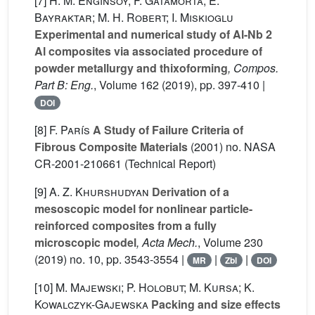
[7]
H. M. Enginsoy; F. Gatamorta; E.
Bayraktar; M. H. Robert; I. Miskioglu
Experimental and numerical study of Al-Nb 2
Al composites via associated procedure of
powder metallurgy and thixoforming
, Compos.
Part B: Eng.
, Volume 162
(2019), pp. 397-410 |
DOI
[8]
F. París
A Study of Failure Criteria of
Fibrous Composite Materials
(2001) no. NASA
CR-2001-210661 (Technical Report)
[9]
A. Z. Khurshudyan
Derivation of a
mesoscopic model for nonlinear particle-
reinforced composites from a fully
microscopic model
, Acta Mech.
, Volume 230
(2019) no. 10, pp. 3543-3554 |
|
|
MR
Zbl
DOI
[10]
M. Majewski; P. Holobut; M. Kursa; K.
Kowalczyk-Gajewska
Packing and size effects