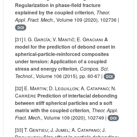
Regularization in phase-field fracture
explained by the coupled criterion
, Theor.
Appl. Fract. Mech.
, Volume 109
(2020), 102736 |
DOI
[31]
I. G. García; V. Mantič; E. Graciani
A
model for the prediction of debond onset in
spherical-particle-reinforced composites
under tension: Application of a coupled
stress and energy criterion
, Compos. Sci.
Technol.
, Volume 106
(2015), pp. 60-67 |
DOI
[32]
E. Martin; D. Leguillon; A. Catapano; N.
Carrère
Prediction of interfacial debonding
between stiff spherical particles and a soft
matrix with the coupled criterion
, Theor. Appl.
Fract. Mech.
, Volume 109
(2020), 102749 |
DOI
[33]
T. Gentieu; J. Jumel; A. Catapano; J.