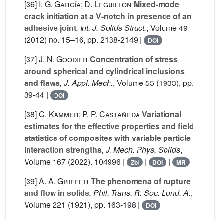
[36]
I. G. García; D. Leguillon
Mixed-mode
crack initiation at a V-notch in presence of an
adhesive joint
, Int. J. Solids Struct.
, Volume 49
(2012) no. 15–16, pp. 2138-2149 |
DOI
[37]
J. N. Goodier
Concentration of stress
around spherical and cylindrical inclusions
and flaws
, J. Appl. Mech.
, Volume 55
(1933), pp.
39-44 |
DOI
[38]
C. Kammer; P. P. Castañeda
Variational
estimates for the effective properties and field
statistics of composites with variable particle
interaction strengths
, J. Mech. Phys. Solids
,
Volume 167
(2022), 104996 |
|
|
Zbl
DOI
MR
[39]
A. A. Griffith
The phenomena of rupture
and flow in solids
, Phil. Trans. R. Soc. Lond. A.
,
Volume 221
(1921), pp. 163-198 |
DOI