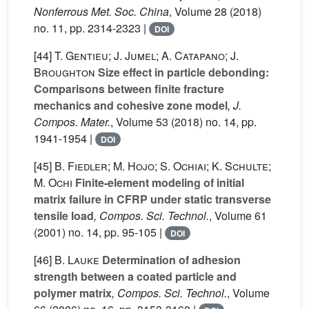
Nonferrous Met. Soc. China
, Volume 28
(2018)
no. 11, pp. 2314-2323 |
DOI
[44]
T. Gentieu; J. Jumel; A. Catapano; J.
Broughton
Size effect in particle debonding:
Comparisons between finite fracture
mechanics and cohesive zone model
, J.
Compos. Mater.
, Volume 53
(2018) no. 14, pp.
1941-1954 |
DOI
[45]
B. Fiedler; M. Hojo; S. Ochiai; K. Schulte;
M. Ochi
Finite-element modeling of initial
matrix failure in CFRP under static transverse
tensile load
, Compos. Sci. Technol.
, Volume 61
(2001) no. 14, pp. 95-105 |
DOI
[46]
B. Lauke
Determination of adhesion
strength between a coated particle and
polymer matrix
, Compos. Sci. Technol.
, Volume