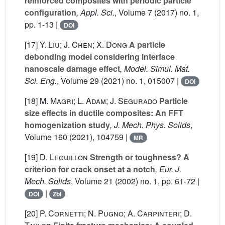
reinforced composites with periodic particle
configuration
, Appl. Sci.
, Volume 7
(2017) no. 1,
pp. 1-13 |
DOI
[17]
Y. Liu; J. Chen; X. Dong
A particle
debonding model considering interface
nanoscale damage effect
, Model. Simul. Mat.
Sci. Eng.
, Volume 29
(2021) no. 1, 015007 |
DOI
[18]
M. Magri; L. Adam; J. Segurado
Particle
size effects in ductile composites: An FFT
homogenization study
, J. Mech. Phys. Solids
,
Volume 160
(2021), 104759 |
MR
[19]
D. Leguillon
Strength or toughness? A
criterion for crack onset at a notch
, Eur. J.
Mech. Solids
, Volume 21
(2002) no. 1, pp. 61-72 |
|
DOI
Zbl
[20]
P. Cornetti; N. Pugno; A. Carpinteri; D.