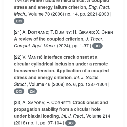
Taylor
Finite fracture mechanics: A coupled
stress and energy failure criterion
, Eng. Fract.
Mech.
, Volume 73
(2006) no. 14, pp. 2021-2033 |
DOI
[21]
A. Doitrand; T. Duminy; H. Girard; X. Chen
A review of the coupled criterion
, J. Theor.
Comput. Appl. Mech.
(2024), pp. 1-37 |
DOI
[22]
V. Mantič
Interface crack onset at a
circular cylindrical inclusion under a remote
transverse tension. Application of a coupled
stress and energy criterion
, Int. J. Solids
Struct.
, Volume 46
(2009) no. 6, pp. 1287-1304 |
|
DOI
Zbl
[23]
A. Sapora; P. Cornetti
Crack onset and
propagation stability from a circular hole
under biaxial loading
, Int. J. Fract.
, Volume 214
(2018) no. 1, pp. 97-104 |
DOI