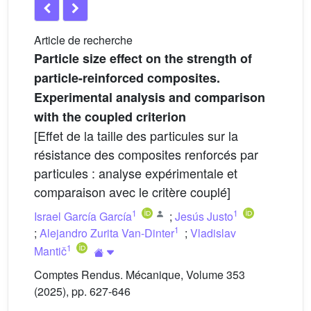
Article de recherche
Particle size effect on the strength of
particle-reinforced composites.
Experimental analysis and comparison
with the coupled criterion
[Effet de la taille des particules sur la
résistance des composites renforcés par
particules : analyse expérimentale et
comparaison avec le critère couplé]
1
1
Israel García García
;
Jesús Justo
1
;
Alejandro Zurita Van-Dinter
;
Vladislav
1
Mantič
Comptes Rendus. Mécanique, Volume 353
(2025), pp. 627-646