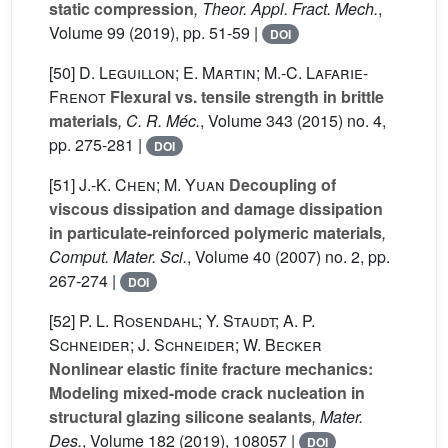
static compression
, Theor. Appl. Fract. Mech.
,
Volume 99
(2019), pp. 51-59 |
DOI
[50]
D. Leguillon; E. Martin; M.-C. Lafarie-
Frenot
Flexural vs. tensile strength in brittle
materials
, C. R. Méc.
, Volume 343
(2015) no. 4,
pp. 275-281 |
DOI
[51]
J.-K. Chen; M. Yuan
Decoupling of
viscous dissipation and damage dissipation
in particulate-reinforced polymeric materials
,
Comput. Mater. Sci.
, Volume 40
(2007) no. 2, pp.
267-274 |
DOI
[52]
P. L. Rosendahl; Y. Staudt; A. P.
Schneider; J. Schneider; W. Becker
Nonlinear elastic finite fracture mechanics:
Modeling mixed-mode crack nucleation in
structural glazing silicone sealants
, Mater.
Des.
, Volume 182
(2019), 108057 |
DOI