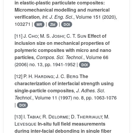
in elastic-plastic particulate composites:
Micromechanical modelling and numerical
verification
, Int. J. Eng. Sci.
, Volume 151
(2020),
103271 |
|
|
MR
Zbl
DOI
[11]
J. Cho; M. S. Joshi; C. T. Sun
Effect of
inclusion size on mechanical properties of
polymeric composites with micro and nano
particles
, Compos. Sci. Technol.
, Volume 66
(2006) no. 13, pp. 1941-1952 |
DOI
[12]
P. H. Harding; J. C. Berg
The
characterization of interfacial strength using
single-particle composites
, J. Adhes. Sci.
Technol.
, Volume 11
(1997) no. 8, pp. 1063-1076
|
DOI
[13]
I. Tabiai; R. Delorme; D. Therriault; M.
Levesque
In-situ full field measurements
during inter-facial debonding in single fiber