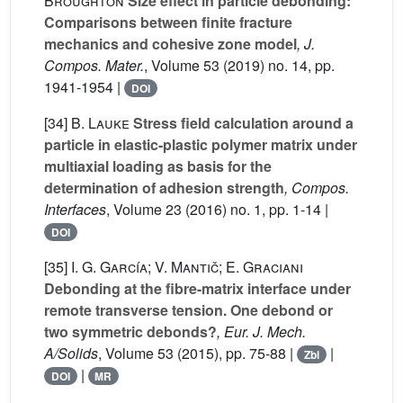
Broughton
Size effect in particle debonding:
Comparisons between finite fracture
mechanics and cohesive zone model
, J.
Compos. Mater.
, Volume 53
(2019) no. 14, pp.
1941-1954 |
DOI
[34]
B. Lauke
Stress field calculation around a
particle in elastic-plastic polymer matrix under
multiaxial loading as basis for the
determination of adhesion strength
, Compos.
Interfaces
, Volume 23
(2016) no. 1, pp. 1-14 |
DOI
[35]
I. G. García; V. Mantič; E. Graciani
Debonding at the fibre-matrix interface under
remote transverse tension. One debond or
two symmetric debonds?
, Eur. J. Mech.
A/Solids
, Volume 53
(2015), pp. 75-88 |
|
Zbl
|
DOI
MR