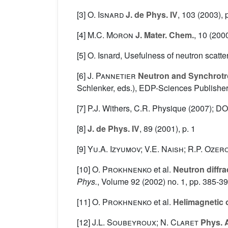
[3]
O. Isnard
J. de Phys. IV
, 103
(2003), 
[4]
M.C. Moron
J. Mater. Chem.
, 10
(2000
[5] O. Isnard, Usefulness of neutron scatte
[6]
J. Pannetier
Neutron and Synchrotr
Schlenker, eds.), EDP-Sciences Publisher
[7] P.J. Withers, C.R. Physique (2007); DOI:
[8]
J. de Phys. IV
, 89
(2001), p. 1
[9]
Yu.A. Izyumov; V.E. Naish; R.P. Ozer
[10]
O. Prokhnenko
et al.
Neutron diffra
Phys.
, Volume 92
(2002) no. 1, pp. 385-3
[11]
O. Prokhnenko
et al.
Helimagnetic o
[12]
J.L. Soubeyroux; N. Claret
Phys. 