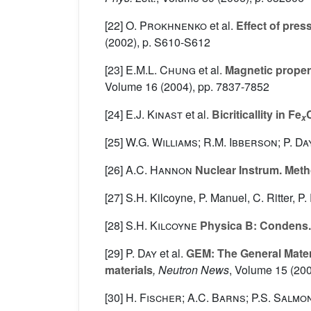
[22]
O. Prokhnenko
et al.
Effect of pres
(2002), p. S610-S612
[23]
E.M.L. Chung
et al.
Magnetic properti
Volume 16
(2004), pp. 7837-7852
[24]
E.J. Kinast
et al.
Bicriticallity in Fe
x
[25]
W.G. Williams; R.M. Ibberson; P. Da
[26]
A.C. Hannon
Nuclear Instrum. Meth
[27] S.H. Kilcoyne, P. Manuel, C. Ritter,
[28]
S.H. Kilcoyne
Physica B: Condens.
[29]
P. Day
et al.
GEM: The General Materia
materials
, Neutron News
, Volume 15
(200
[30]
H. Fischer; A.C. Barns; P.S. Salmo