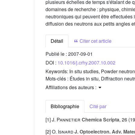
plusieurs échelles de temps s'étalant de 
domaines de recherche : physique, chimie,
neutroniques qui peuvent être effectuées i
diffusion des neutrons aux petits angles e
Détail
Citer cet article
Publié le :
2007-09-01
DOI :
10.1016/j.crhy.2007.10.002
Keywords:
In situ studies, Powder neutron
Mots-clés :
Études in situ, Diffraction ne
Affiliations des auteurs :
Bibliographie
Cité par
[1]
J. Pannetier
Chemica Scripta
, 26
(19
[2]
O. Isnard
J. Optoelectron. Adv. Mater