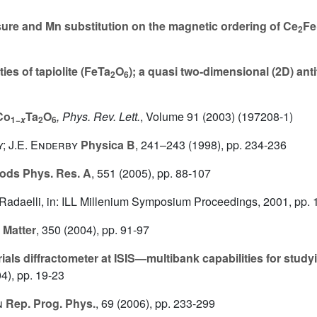
sure and Mn substitution on the magnetic ordering of Ce
Fe
2
es of tapiolite (FeTa
O
); a quasi two-dimensional (2D) an
2
6
Co
Ta
O
, Phys. Rev. Lett.
, Volume 91
(2003) (197208-1)
1−
2
6
x
y; J.E. Enderby
Physica B
, 241–243
(1998), pp. 234-236
ods Phys. Res. A
, 551
(2005), pp. 88-107
 P. Radaelli, in: ILL Millenium Symposium Proceedings, 2001, pp
 Matter
, 350
(2004), pp. 91-97
ls diffractometer at ISIS—multibank capabilities for study
4), pp. 19-23
n
Rep. Prog. Phys.
, 69
(2006), pp. 233-299