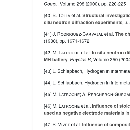
Comp.
, Volume 298
(2000), pp. 220-225
[40]
B. Tolla
et al.
Structural investigati
situ neutron diffraction experiments
, J
[41]
J. Rodriguez-Carvajal
et al.
The ch
(1988), pp. 1671-1672
[42]
M. Latroche
et al.
In situ neutron d
MH battery
, Physica B
, Volume 350
(2004
[43] L. Schlapbach, Hydrogen in intermetal
[44] L. Schlapbach, Hydrogen in intermetal
[45]
M. Latroche; A. Percheron-Guegan
[46]
M. Latroche
et al.
Influence of stoi
used as negative electrode materials in
[47]
S. Vivet
et al.
Influence of composi