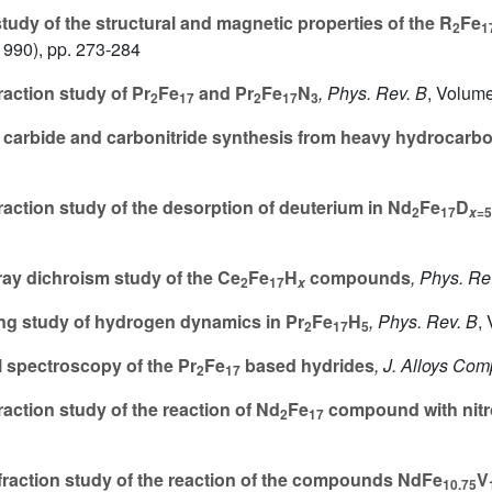
tudy of the structural and magnetic properties of the R
Fe
2
1
1990), pp. 273-284
action study of Pr
Fe
and Pr
Fe
N
, Phys. Rev. B
, Volum
2
17
2
17
3
carbide and carbonitride synthesis from heavy hydrocar
action study of the desorption of deuterium in Nd
Fe
D
2
17
=5
x
ray dichroism study of the Ce
Fe
H
compounds
, Phys. Re
2
17
x
ng study of hydrogen dynamics in Pr
Fe
H
, Phys. Rev. B
,
2
17
5
 spectroscopy of the Pr
Fe
based hydrides
, J. Alloys Com
2
17
action study of the reaction of Nd
Fe
compound with nit
2
17
ffraction study of the reaction of the compounds NdFe
V
10.75