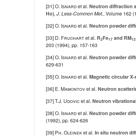
[31]
O. Isnard
et al.
Neutron diffraction s
Ho)
, J. Less-Common Met.
, Volume 162
(
[32]
O. Isnard
et al.
Neutron powder diffr
[33]
D. Fruchart
et al.
R
Fe
and RM
2
17
12
203
(1994), pp. 157-163
[34]
O. Isnard
et al.
Neutron powder diffr
629-631
[35]
O. Isnard
et al.
Magnetic circular X-
[36]
E. Mamontov
et al.
Neutron scatteri
[37]
T.J. Udovic
et al.
Neutron vibrational
[38]
O. Isnard
et al.
Neutron powder diffr
(1992), pp. 624-626
[39]
Ph. Oleinek
et al.
In situ neutron di