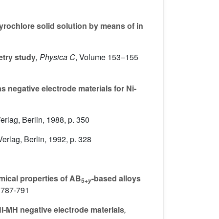
rochlore solid solution by means of in
etry study
, Physica C
, Volume 153–155
s negative electrode materials for Ni-
erlag, Berlin, 1988, p. 350
erlag, Berlin, 1992, p. 328
mical properties of AB
-based alloys
5+
y
 787-791
i-MH negative electrode materials
,