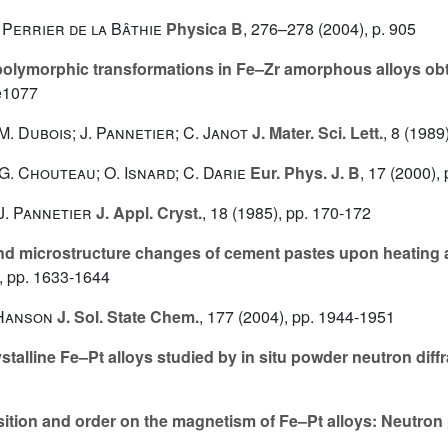
. Perrier de la Bâthie
Physica B
, 276–278
(2004), p. 905
polymorphic transformations in Fe–Zr amorphous alloys obta
e1077
M. Dubois; J. Pannetier; C. Janot
J. Mater. Sci. Lett.
, 8
(1989)
G. Chouteau; O. Isnard; C. Darie
Eur. Phys. J. B
, 17
(2000), 
J. Pannetier
J. Appl. Cryst.
, 18
(1985), pp. 170-172
 microstructure changes of cement pastes upon heating as
, pp. 1633-1644
 Hanson
J. Sol. State Chem.
, 177
(2004), pp. 1944-1951
talline Fe–Pt alloys studied by in situ powder neutron diffr
ition and order on the magnetism of Fe–Pt alloys: Neutron 