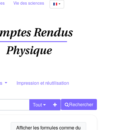
ies
Vie des sciences
rs
Impression et réutilisation
Rechercher
Tout