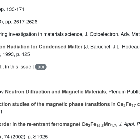
pp. 133-171
), pp. 2617-2626
ring investigation in materials science, J. Optoelectron. Adv. Mat
on Radiation for Condensed Matter
(J. Baruchel; J.L. Hodea
, 1993, p. 425
, in this issue |
DOI
ov
Neutron Diffraction and Magnetic Materials
, Plenum Publi
ction studies of the magnetic phase transitions in Ce
Fe
c
2
17
91
rder in the re-entrant ferromagnet Ce
Fe
Mn
, J. Appl. 
2
15.3
1.7
A
, 74
(2002), p. S1025