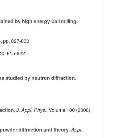
ined by high energy-ball milling
,
, pp. 827-830
pp. 615-622
 studied by neutron diffraction
,
action
, J. Appl. Phys.
, Volume 100
(2006),
powder diffraction and theory
, Appl.