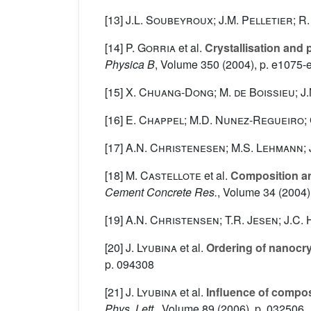
[13]
J.L. Soubeyroux; J.M. Pelletier; R
[14]
P. Gorria
et al.
Crystallisation and 
Physica B
, Volume 350
(2004), p. e1075-
[15]
X. Chuang-Dong; M. de Boissieu; J.
[16]
E. Chappel; M.D. Nunez-Regueiro; 
[17]
A.N. Christenesen; M.S. Lehmann; 
[18]
M. Castellote
et al.
Composition and
Cement Concrete Res.
, Volume 34
(2004)
[19]
A.N. Christensen; T.R. Jesen; J.C.
[20]
J. Lyubina
et al.
Ordering of nanocrys
p. 094308
[21]
J. Lyubina
et al.
Influence of compos
Phys. Lett.
, Volume 89
(2006), p. 032506