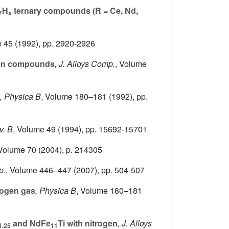
H
ternary compounds (R = Ce, Nd,
7
x
e 45
(1992), pp. 2920-2926
bon compounds
, J. Alloys Comp.
, Volume
, Physica B
, Volume 180–181
(1992), pp.
v. B
, Volume 49
(1994), pp. 15692-15701
 Volume 70
(2004), p. 214305
p.
, Volume 446–447
(2007), pp. 504-507
rogen gas
, Physica B
, Volume 180–181
and NdFe
Ti with nitrogen
, J. Alloys
1.25
11