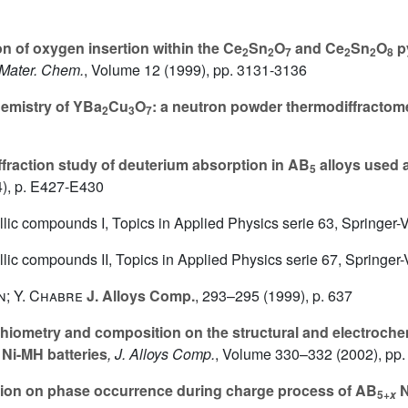
on of oxygen insertion within the Ce
Sn
O
and Ce
Sn
O
py
2
2
7
2
2
8
. Mater. Chem.
, Volume 12
(1999), pp. 3131-3136
emistry of YBa
Cu
O
: a neutron powder thermodiffractom
2
3
7
iffraction study of deuterium absorption in AB
alloys used a
5
), p. E427-E430
lic compounds I, Topics in Applied Physics serie 63, Springer-V
lic compounds II, Topics in Applied Physics serie 67, Springer-V
; Y. Chabre
J. Alloys Comp.
, 293–295
(1999), p. 637
chiometry and composition on the structural and electroche
 Ni-MH batteries
, J. Alloys Comp.
, Volume 330–332
(2002), pp.
tion on phase occurrence during charge process of AB
N
5+
x