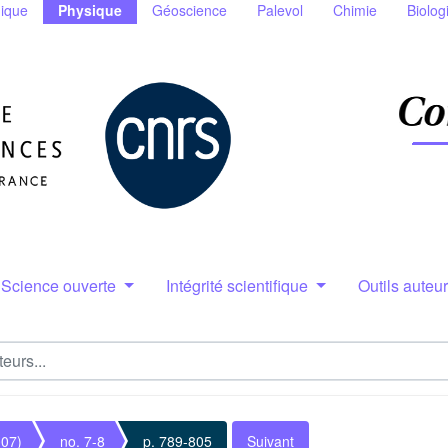
ique
Physique
Géoscience
Palevol
Chimie
Biolog
Science ouverte
Intégrité scientifique
Outils auteu
007)
no. 7-8
p. 789-805
Suivant