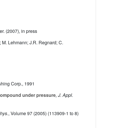
er. (2007), in press
u; M. Lehmann; J.R. Regnard; C.
shing Corp., 1991
ompound under pressure
, J. Appl.
Phys.
, Volume 97
(2005) (113909-1 to 8)