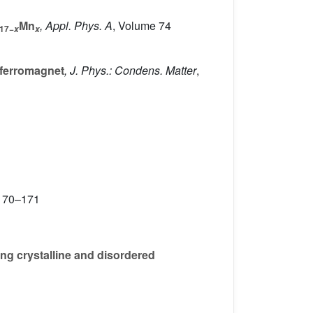
Mn
, Appl. Phys. A
, Volume 74
17−
x
x
tiferromagnet
, J. Phys.: Condens. Matter
,
. 170–171
ing crystalline and disordered