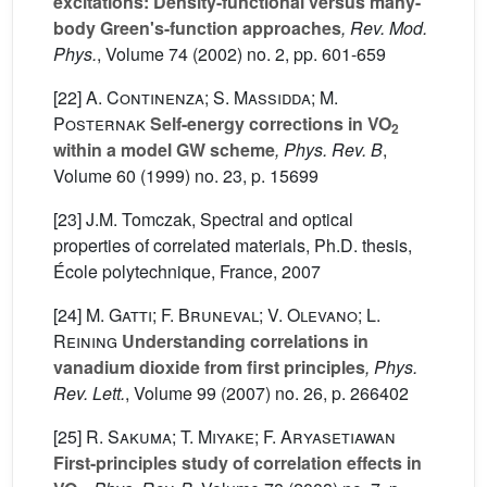
excitations: Density-functional versus many-
body Green's-function approaches
, Rev. Mod.
Phys.
, Volume 74
(2002) no. 2, pp. 601-659
[22]
A. Continenza; S. Massidda; M.
Posternak
Self-energy corrections in VO
2
within a model GW scheme
, Phys. Rev. B
,
Volume 60
(1999) no. 23, p. 15699
[23] J.M. Tomczak, Spectral and optical
properties of correlated materials, Ph.D. thesis,
École polytechnique, France, 2007
[24]
M. Gatti; F. Bruneval; V. Olevano; L.
Reining
Understanding correlations in
vanadium dioxide from first principles
, Phys.
Rev. Lett.
, Volume 99
(2007) no. 26, p. 266402
[25]
R. Sakuma; T. Miyake; F. Aryasetiawan
First-principles study of correlation effects in