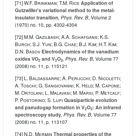
[71]
W.F. Brinkman; T.M. Rice
Application of
Gutzwiller's variational method to the metal-
insulator transition
, Phys. Rev. B
, Volume 2
(1970) no. 10, pp. 4302-4304
[72]
M.M. Qazilbash; A.A. Schafgans; K.S.
Burch; S.J. Yun; B.G. Chae; B.J. Kim; H.T. Kim;
D.N. Basov
Electrodynamics of the vanadium
oxides VO
and V
O
, Phys. Rev. B
, Volume 77
2
2
3
(2008) no. 11, p. 115121
[73]
L. Baldassarre; A. Perucchi; D. Nicoletti;
A. Toschi; G. Sangiovanni; K. Held; M. Capone;
M. Ortolani; L. Malavasi; M. Marsi; P. Metcalf;
P. Postorino; S. Lupi
Quasiparticle evolution
and pseudogap formation in V
O
: An infrared
2
3
spectroscopy study
, Phys. Rev. B
, Volume 77
(2008) no. 11, p. 113107
[74]
N.D. Mermin
Thermal properties of the