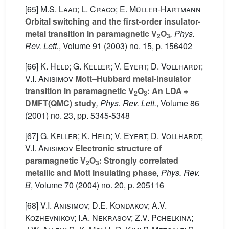
[65]
M.S. Laad; L. Craco; E. Müller-Hartmann
Orbital switching and the first-order insulator-
metal transition in paramagnetic V
O
, Phys.
2
3
Rev. Lett.
, Volume 91
(2003) no. 15, p. 156402
[66]
K. Held; G. Keller; V. Eyert; D. Vollhardt;
V.I. Anisimov
Mott–Hubbard metal-insulator
transition in paramagnetic V
O
: An LDA +
2
3
DMFT(QMC) study
, Phys. Rev. Lett.
, Volume 86
(2001) no. 23, pp. 5345-5348
[67]
G. Keller; K. Held; V. Eyert; D. Vollhardt;
V.I. Anisimov
Electronic structure of
paramagnetic V
O
: Strongly correlated
2
3
metallic and Mott insulating phase
, Phys. Rev.
B
, Volume 70
(2004) no. 20, p. 205116
[68]
V.I. Anisimov; D.E. Kondakov; A.V.
Kozhevnikov; I.A. Nekrasov; Z.V. Pchelkina;