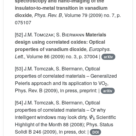
spectroscopy and nano-imaging of the
insulator-to-metal transition in vanadium
dioxide
, Phys. Rev. B
, Volume 79
(2009) no. 7, p.
075107
[52]
J.M. Tomczak; S. Biermann
Materials
design using correlated oxides: Optical
properties of vanadium dioxide
, Europhys.
Lett.
, Volume 86
(2009) no. 3, p. 37004 |
arXiv
[53] J.M. Tomczak, S. Biermann, Optical
properties of correlated materials – Generalized
Peierls approach and its application to VO
,
2
Phys. Rev. B (2009), in press, preprint: |
arXiv
[54] J.M. Tomczak, S. Biermann, Optical
properties of correlated materials – Or why
Ψ
k
intelligent windows may look dirty.
Scientific
Highlight of the Month 88 (2008); Phys. Status
Solidi B 246 (2009), in press, doi: |
DOI