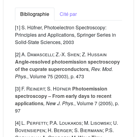
Bibliographie
Cité par
[1] S. Hüfner, Photoelectron Spectroscopy:
Principles and Applications, Springer Series in
Solid-State Sciences, 2003
[2]
A. Damascelli; Z.-X. Shen; Z. Hussain
Angle-resolved photoemission spectroscopy
of the cuprate superconductors
, Rev. Mod.
Phys.
, Volume 75
(2003), p. 473
[3]
F. Reinert; S. Hüfner
Photoemission
spectroscopy – From early days to recent
applications
, New J. Phys.
, Volume 7
(2005), p.
97
[4]
L. Perfetti; P.A. Loukakos; M. Lisowski; U.
Bovensiepen; H. Berger; S. Biermann; P.S.