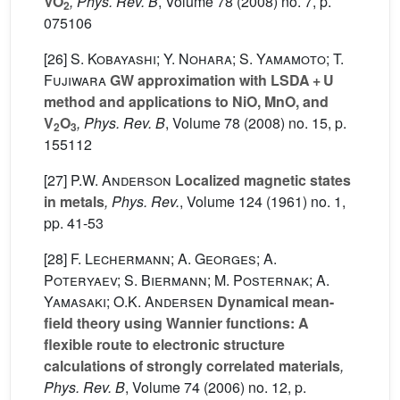
VO
, Phys. Rev. B
, Volume 78
(2008) no. 7, p.
2
075106
[26]
S. Kobayashi; Y. Nohara; S. Yamamoto; T.
Fujiwara
GW approximation with LSDA + U
method and applications to NiO, MnO, and
V
O
, Phys. Rev. B
, Volume 78
(2008) no. 15, p.
2
3
155112
[27]
P.W. Anderson
Localized magnetic states
in metals
, Phys. Rev.
, Volume 124
(1961) no. 1,
pp. 41-53
[28]
F. Lechermann; A. Georges; A.
Poteryaev; S. Biermann; M. Posternak; A.
Yamasaki; O.K. Andersen
Dynamical mean-
field theory using Wannier functions: A
flexible route to electronic structure
calculations of strongly correlated materials
,
Phys. Rev. B
, Volume 74
(2006) no. 12, p.