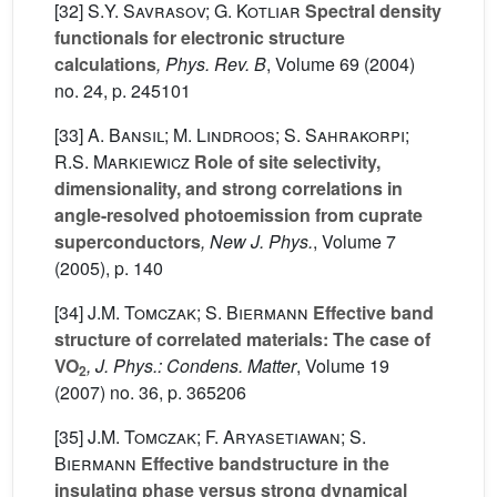
[32]
S.Y. Savrasov; G. Kotliar
Spectral density
functionals for electronic structure
calculations
, Phys. Rev. B
, Volume 69
(2004)
no. 24, p. 245101
[33]
A. Bansil; M. Lindroos; S. Sahrakorpi;
R.S. Markiewicz
Role of site selectivity,
dimensionality, and strong correlations in
angle-resolved photoemission from cuprate
superconductors
, New J. Phys.
, Volume 7
(2005), p. 140
[34]
J.M. Tomczak; S. Biermann
Effective band
structure of correlated materials: The case of
VO
, J. Phys.: Condens. Matter
, Volume 19
2
(2007) no. 36, p. 365206
[35]
J.M. Tomczak; F. Aryasetiawan; S.
Biermann
Effective bandstructure in the
insulating phase versus strong dynamical