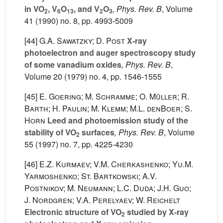
in VO
, V
O
, and V
O
, Phys. Rev. B
, Volume
2
6
13
2
3
41
(1990) no. 8, pp. 4993-5009
[44]
G.A. Sawatzky; D. Post
X-ray
photoelectron and auger spectroscopy study
of some vanadium oxides
, Phys. Rev. B
,
Volume 20
(1979) no. 4, pp. 1546-1555
[45]
E. Goering; M. Schramme; O. Müller; R.
Barth; H. Paulin; M. Klemm; M.L. denBoer; S.
Horn
Leed and photoemission study of the
stability of VO
surfaces
, Phys. Rev. B
, Volume
2
55
(1997) no. 7, pp. 4225-4230
[46]
E.Z. Kurmaev; V.M. Cherkashenko; Yu.M.
Yarmoshenko; St. Bartkowski; A.V.
Postnikov; M. Neumann; L.C. Duda; J.H. Guo;
J. Nordgren; V.A. Perelyaev; W. Reichelt
Electronic structure of VO
studied by X-ray
2