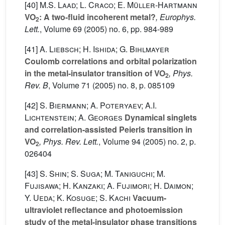
[40]
M.S. Laad; L. Craco; E. Müller-Hartmann
VO
: A two-fluid incoherent metal?
, Europhys.
2
Lett.
, Volume 69
(2005) no. 6, pp. 984-989
[41]
A. Liebsch; H. Ishida; G. Bihlmayer
Coulomb correlations and orbital polarization
in the metal-insulator transition of VO
, Phys.
2
Rev. B
, Volume 71
(2005) no. 8, p. 085109
[42]
S. Biermann; A. Poteryaev; A.I.
Lichtenstein; A. Georges
Dynamical singlets
and correlation-assisted Peierls transition in
VO
, Phys. Rev. Lett.
, Volume 94
(2005) no. 2, p.
2
026404
[43]
S. Shin; S. Suga; M. Taniguchi; M.
Fujisawa; H. Kanzaki; A. Fujimori; H. Daimon;
Y. Ueda; K. Kosuge; S. Kachi
Vacuum-
ultraviolet reflectance and photoemission
study of the metal-insulator phase transitions