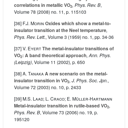
correlations in metallic VO
, Phys. Rev. B
,
2
Volume 78
(2008) no. 11, p. 115103
[36]
F.J. Morin
Oxides which show a metal-to-
insulator transition at the Neel temperature
,
Phys. Rev. Lett.
, Volume 3
(1959) no. 1, pp. 34-36
[37]
V. Eyert
The metal-insulator transitions of
VO
: A band theoretical approach
, Ann. Phys.
2
(Leipzig)
, Volume 11
(2002), p. 650
[38]
A. Tanaka
A new scenario on the metal-
insulator transition in VO
, J. Phys. Soc. Jpn.
,
2
Volume 72
(2003) no. 10, p. 2433
[39]
M.S. Laad; L. Craco; E. Müller-Hartmann
Metal-insulator transition in rutile-based VO
,
2
Phys. Rev. B
, Volume 73
(2006) no. 19, p.
195120