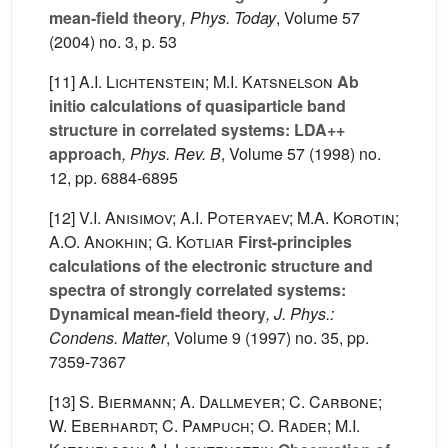
mean-field theory
, Phys. Today
, Volume 57
(2004) no. 3, p. 53
[11]
A.I. Lichtenstein; M.I. Katsnelson
Ab
initio calculations of quasiparticle band
structure in correlated systems: LDA++
approach
, Phys. Rev. B
, Volume 57
(1998) no.
12, pp. 6884-6895
[12]
V.I. Anisimov; A.I. Poteryaev; M.A. Korotin;
A.O. Anokhin; G. Kotliar
First-principles
calculations of the electronic structure and
spectra of strongly correlated systems:
Dynamical mean-field theory
, J. Phys.:
Condens. Matter
, Volume 9
(1997) no. 35, pp.
7359-7367
[13]
S. Biermann; A. Dallmeyer; C. Carbone;
W. Eberhardt; C. Pampuch; O. Rader; M.I.