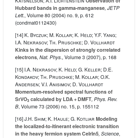
Katsnelson; A.I. Lichtenstein
Observation of
Hubbard bands in gamma-manganese
, JETP
Lett.
, Volume 80
(2004) no. 9, p. 612
(condmat0112430)
[14]
K. Byczuk; M. Kollar; K. Held; Y.F. Yang;
I.A. Nekrasov; Th. Pruschke; D. Vollhardt
Kinks in the dispersion of strongly correlated
electrons
, Nat. Phys.
, Volume 3
(2007), p. 168
[15]
I.A. Nekrasov; K. Held; G. Keller; D.E.
Kondakov; Th. Pruschke; M. Kollar; O.K.
Andersen; V.I. Anisimov; D. Vollhardt
Momentum-resolved spectral functions of
SrVO
calculated by LDA + DMFT
, Phys. Rev.
3
B
, Volume 73
(2006) no. 15, p. 155112
[16]
J.H. Shim; K. Haule; G. Kotliar
Modeling
the localized-to-itinerant electronic transition
in the heavy fermion system CeIrIn5
, Science
,