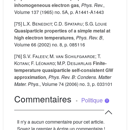
inhomogeneous electron gas
, Phys. Rev.
,
Volume 137
(1965) no. 5A, p. A1441-A1443
[75]
L.X. Benedict; C.D. Spataru; S.G. Louie
Quasiparticle properties of a simple metal at
high electron temperatures
, Phys. Rev. B
,
Volume 66
(2002) no. 8, p. 085116
[76]
S.V. Faleev; M. van Schilfgaarde; T.
Kotani; F. Léonard; M.P. Desjarlais
Finite-
temperature quasiparticle self-consistent GW
approximation
, Phys. Rev. B: Condens. Matter
Mater. Phys.
, Volume 74
(2006) no. 3, p. 033101
Commentaires
-
Politique
Il n'y a aucun commentaire pour cet article.
Soyez le premier à écrire un commentaire !