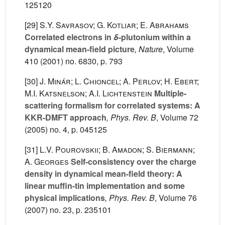
125120
[29]
S.Y. Savrasov; G. Kotliar; E. Abrahams
Correlated electrons in
δ
-plutonium within a
dynamical mean-field picture
, Nature
, Volume
410
(2001) no. 6830, p. 793
[30]
J. Minár; L. Chioncel; A. Perlov; H. Ebert;
M.I. Katsnelson; A.I. Lichtenstein
Multiple-
scattering formalism for correlated systems: A
KKR-DMFT approach
, Phys. Rev. B
, Volume 72
(2005) no. 4, p. 045125
[31]
L.V. Pourovskii; B. Amadon; S. Biermann;
A. Georges
Self-consistency over the charge
density in dynamical mean-field theory: A
linear muffin-tin implementation and some
physical implications
, Phys. Rev. B
, Volume 76
(2007) no. 23, p. 235101