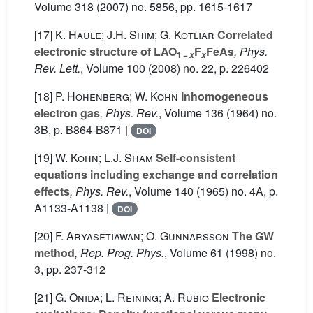
Volume 318
(2007) no. 5856, pp. 1615-1617
[17]
K. Haule; J.H. Shim; G. Kotliar
Correlated
electronic structure of LAO
F
FeAs
, Phys.
1 −
x
x
Rev. Lett.
, Volume 100
(2008) no. 22, p. 226402
[18]
P. Hohenberg; W. Kohn
Inhomogeneous
electron gas
, Phys. Rev.
, Volume 136
(1964) no.
3B, p. B864-B871 |
DOI
[19]
W. Kohn; L.J. Sham
Self-consistent
equations including exchange and correlation
effects
, Phys. Rev.
, Volume 140
(1965) no. 4A, p.
A1133-A1138 |
DOI
[20]
F. Aryasetiawan; O. Gunnarsson
The GW
method
, Rep. Prog. Phys.
, Volume 61
(1998) no.
3, pp. 237-312
[21]
G. Onida; L. Reining; A. Rubio
Electronic