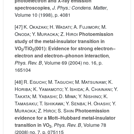
photoelectron and X-ray emission
spectroscopies
, J. Phys.: Condens. Matter
,
Volume 10
(1998), p. 4081
[47]
K. Okazaki; H. Wadati; A. Fujimori; M.
Onoda; Y. Muraoka; Z. Hiroi
Photoemission
study of the metal-insulator transition in
VO
/TiO
(001): Evidence for strong electron–
2
2
electron and electron–phonon interaction
,
Phys. Rev. B
, Volume 69
(2004) no. 16, p.
165104
[48]
R. Eguchi; M. Taguchi; M. Matsunami; K.
Horiba; K. Yamamoto; Y. Ishida; A. Chainani; Y.
Takata; M. Yabashi; D. Miwa; Y. Nishino; K.
Tamasaku; T. Ishikawa; Y. Senba; H. Ohashi; Y.
Muraoka; Z. Hiroi; S. Shin
Photoemission
evidence for a Mott–Hubbard metal-insulator
transition in VO
, Phys. Rev. B
, Volume 78
2
(2008) no. 7, p. 075115