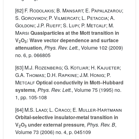
[62]
F. Rodolakis; B. Mansart; E. Papalazarou;
S. Gorovikov; P. Vilmercati; L. Petaccia; A.
Goldoni; J.P. Rueff; S. Lupi; P. Metcalf; M.
Marsi
Quasiparticles at the Mott transition in
V
O
: Wave vector dependence and surface
2
3
attenuation
, Phys. Rev. Lett.
, Volume 102
(2009)
no. 6, p. 066805
[63]
M.J. Rozenberg; G. Kotliar; H. Kajueter;
G.A. Thomas; D.H. Rapkine; J.M. Honig; P.
Metcalf
Optical conductivity in Mott–Hubbard
systems
, Phys. Rev. Lett.
, Volume 75
(1995) no.
1, pp. 105-108
[64]
M.S. Laad; L. Craco; E. Muller-Hartmann
Orbital-selective insulator-metal transition in
V
O
under external pressure
, Phys. Rev. B
,
2
3
Volume 73
(2006) no. 4, p. 045109