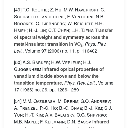
[49]
T.C. Koethe; Z. Hu; M.W. Haverkort; C.
Schussler-Langeheine; F. Venturini; N.B.
Brookes; O. Tjernberg; W. Reichelt; H.H.
Hsieh; H.-J. Lin; C.T. Chen; L.H. Tjeng
Transfer
of spectral weight and symmetry across the
metal-insulator transition in VO
, Phys. Rev.
2
Lett.
, Volume 97
(2006) no. 11, p. 116402
[50]
A.S. Barker; H.W. Verleur; H.J.
Guggenheim
Infrared optical properties of
vanadium dioxide above and below the
transition temperature
, Phys. Rev. Lett.
, Volume
17
(1966) no. 26, pp. 1286-1289
[51]
M.M. Qazilbash; M. Brehm; G.O. Andreev;
A. Frenzel; P.-C. Ho; B.-G. Chae; B.-J. Kim; S.J.
Yun; H.-T. Kim; A.V. Balatsky; O.G. Shpyrko;
M.B. Maple; F. Keilmann; D.N. Basov
Infrared