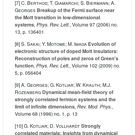
[7]
C. Berthod; T. Giamarchi; S. Biermann; A.
Georges
Breakup of the Fermi surface near
the Mott transition in low-dimensional
systems
, Phys. Rev. Lett.
, Volume 97
(2006) no.
13, p. 136401
[8]
S. Sakai; Y. Motome; M. Imada
Evolution of
electronic structure of doped Mott insulators:
Reconstruction of poles and zeros of Green's
function
, Phys. Rev. Lett.
, Volume 102
(2009) no.
5, p. 056404
[9]
A. Georges; G. Kotliar; W. Krauth; M.J.
Rozenberg
Dynamical mean-field theory of
strongly correlated fermion systems and the
limit of infinite dimensions
, Rev. Mod. Phys.
,
Volume 68
(1996) no. 1, p. 13
[10]
G. Kotliar; D. Vollhardt
Strongly
correlated materials: Insights from dynamical