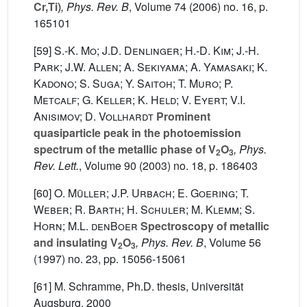
Cr,Ti)
, Phys. Rev. B
, Volume 74
(2006) no. 16, p.
165101
[59]
S.-K. Mo; J.D. Denlinger; H.-D. Kim; J.-H.
Park; J.W. Allen; A. Sekiyama; A. Yamasaki; K.
Kadono; S. Suga; Y. Saitoh; T. Muro; P.
Metcalf; G. Keller; K. Held; V. Eyert; V.I.
Anisimov; D. Vollhardt
Prominent
quasiparticle peak in the photoemission
spectrum of the metallic phase of V
O
, Phys.
2
3
Rev. Lett.
, Volume 90
(2003) no. 18, p. 186403
[60]
O. Müller; J.P. Urbach; E. Goering; T.
Weber; R. Barth; H. Schuler; M. Klemm; S.
Horn; M.L. denBoer
Spectroscopy of metallic
and insulating V
O
, Phys. Rev. B
, Volume 56
2
3
(1997) no. 23, pp. 15056-15061
[61] M. Schramme, Ph.D. thesis, Universität
Augsburg, 2000