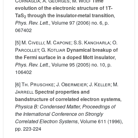
Cornaglia; A. Georges; M. Wolf
Time
evolution of the electronic structure of 1T-
TaS
through the insulator-metal transition
,
2
Phys. Rev. Lett.
, Volume 97
(2006) no. 6, p.
067402
[5]
M. Civelli; M. Capone; S.S. Kancharla; O.
Parcollet; G. Kotliar
Dynamical breakup of
the Fermi surface in a doped Mott insulator
,
Phys. Rev. Lett.
, Volume 95
(2005) no. 10, p.
106402
[6]
Th. Pruschke; J. Obermeier; J. Keller; M.
Jarrell
Spectral properties and
bandstructure of correlated electron systems
,
Physica B: Condensed Matter, Proceedings of
the International Conference on Strongly
Correlated Electron Systems
, Volume 611
(1996),
pp. 223-224