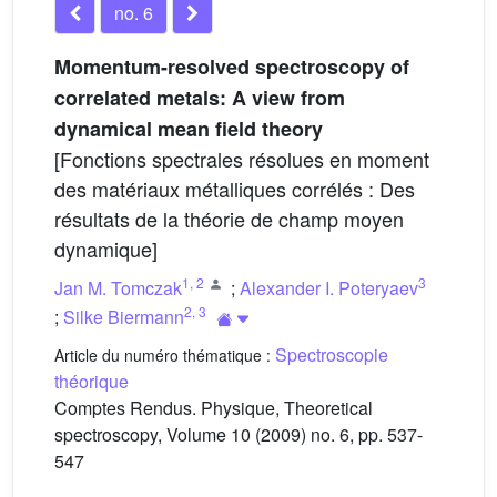
no. 6
Momentum-resolved spectroscopy of
correlated metals: A view from
dynamical mean field theory
[Fonctions spectrales résolues en moment
des matériaux métalliques corrélés : Des
résultats de la théorie de champ moyen
dynamique]
1
,
2
3
Jan M. Tomczak
;
Alexander I. Poteryaev
2
,
3
;
Silke Biermann
Spectroscopie
Article du numéro thématique :
théorique
Comptes Rendus. Physique, Theoretical
spectroscopy, Volume 10 (2009) no. 6, pp. 537-
547