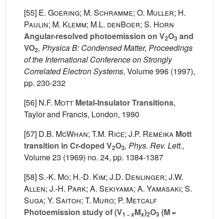
[55]
E. Goering; M. Schramme; O. Muller; H.
Paulin; M. Klemm; M.L. denBoer; S. Horn
Angular-resolved photoemission on V
O
and
2
3
VO
, Physica B: Condensed Matter, Proceedings
2
of the International Conference on Strongly
Correlated Electron Systems
, Volume 996
(1997),
pp. 230-232
[56]
N.F. Mott
Metal-Insulator Transitions
,
Taylor and Francis, London, 1990
[57]
D.B. McWhan; T.M. Rice; J.P. Remeika
Mott
transition in Cr-doped V
O
, Phys. Rev. Lett.
,
2
3
Volume 23
(1969) no. 24, pp. 1384-1387
[58]
S.-K. Mo; H.-D. Kim; J.D. Denlinger; J.W.
Allen; J.-H. Park; A. Sekiyama; A. Yamasaki; S.
Suga; Y. Saitoh; T. Muro; P. Metcalf
Photoemission study of (V
M
)
O
(M =
1 −
2
3
x
x