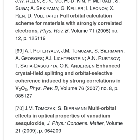
J.W. Allen; S.-K. Mo; H.-D. Kim; P. Metcalf; S.
Suga; A. Sekiyama; G. Keller; I. Leonov; X.
Ren; D. Vollhardt
Full orbital calculation
scheme for materials with strongly correlated
electrons
, Phys. Rev. B
, Volume 71
(2005) no.
12, p. 125119
[69]
A.I. Poteryaev; J.M. Tomczak; S. Biermann;
A. Georges; A.I. Lichtenstein; A.N. Rubtsov;
T. Saha-Dasgupta; O.K. Andersen
Enhanced
crystal-field splitting and orbital-selective
coherence induced by strong correlations in
V
O
, Phys. Rev. B
, Volume 76
(2007) no. 8, p.
2
3
085127
[70]
J.M. Tomczak; S. Biermann
Multi-orbital
effects in optical properties of vanadium
sesquioxide
, J. Phys.: Condens. Matter
, Volume
21
(2009), p. 064209