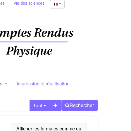
ies
Vie des sciences
rs
Impression et réutilisation
Rechercher
Tout