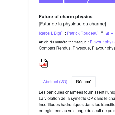
Future of charm physics
[Futur de la physique du charme]
1
2
Ikaros I. Bigi
;
Patrick Roudeau
Flavour physi
Article du numéro thématique :
Comptes Rendus. Physique, Flavour physic
Abstract (VO)
Résumé
Les particules charmées fournissent lʼuniqu
La violation de la symétrie CP dans le ch
incertitudes hadroniques dans les transit
enregistrées au voisinage du seuil de pro