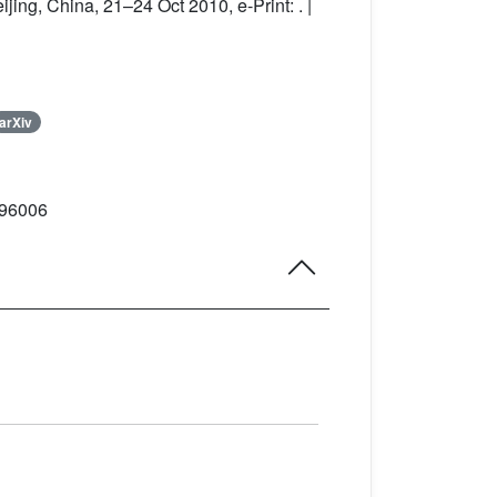
ing, China, 21–24 Oct 2010, e-Print: . |
arXiv
096006