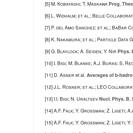
[5]
M. Kobayashi; T. Maskawa
Prog. Theo
[6]
L. Widhalm; et al.; Belle Collabora
[7]
P. del Amo Sanchez; et al.; BaBar 
[8]
K. Nakamura; et al.; Particle Data 
[9]
G. Blaylock; A. Seiden; Y. Nir
Phys. L
[10]
I. Bigi; M. Blanke; A.J. Buras; S. R
[11]
D. Asner
et al.
Averages of b-hadron
[12]
J.L. Rosner; et al.; LEO Collabora
[13]
I.I. Bigi; N. Uraltsev
Nucl. Phys. B
,
[14]
A.F. Falk; Y. Grossman; Z. Ligeti; A
[15]
A.F. Falk; Y. Grossman; Z. Ligeti; Y