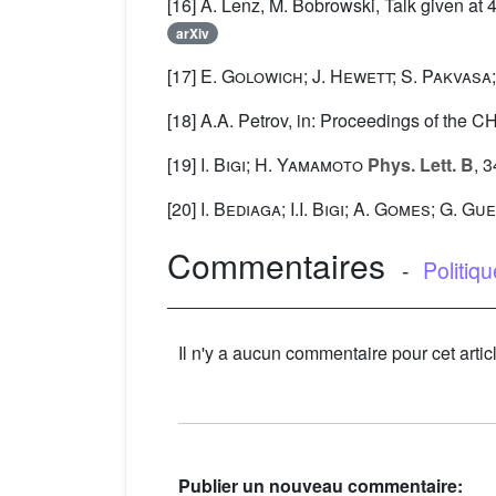
[16] A. Lenz, M. Bobrowski, Talk given at
arXiv
[17]
E. Golowich; J. Hewett; S. Pakvasa
[18] A.A. Petrov, in: Proceedings of the
[19]
I. Bigi; H. Yamamoto
Phys. Lett. B
, 
[20]
I. Bediaga; I.I. Bigi; A. Gomes; G. G
Commentaires
-
Politiq
Il n'y a aucun commentaire pour cet artic
Publier un nouveau commentaire: