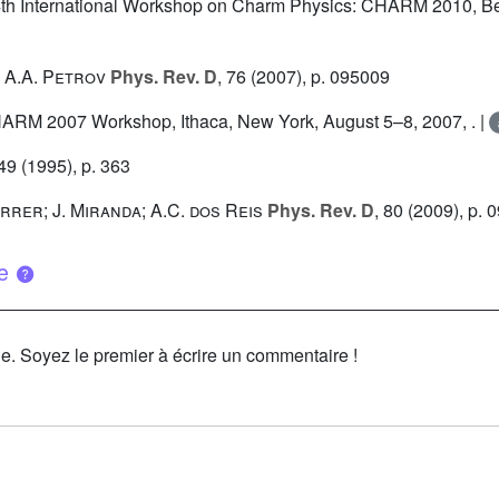
 4th International Workshop on Charm Physics: CHARM 2010, Beij
; A.A. Petrov
Phys. Rev. D
, 76
(2007), p. 095009
 CHARM 2007 Workshop, Ithaca, New York, August 5–8, 2007, . |
349
(1995), p. 363
uerrer; J. Miranda; A.C. dos Reis
Phys. Rev. D
, 80
(2009), p. 
ue
le. Soyez le premier à écrire un commentaire !