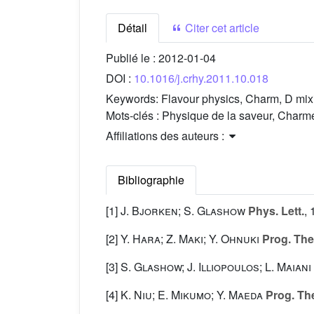
Détail
Citer cet article
Publié le :
2012-01-04
DOI :
10.1016/j.crhy.2011.10.018
Keywords:
Flavour physics, Charm, D mix
Mots-clés :
Physique de la saveur, Charme,
Affiliations des auteurs :
Bibliographie
[1]
J. Bjorken; S. Glashow
Phys. Lett.
, 
[2]
Y. Hara; Z. Maki; Y. Ohnuki
Prog. The
[3]
S. Glashow; J. Illiopoulos; L. Maiani
[4]
K. Niu; E. Mikumo; Y. Maeda
Prog. The