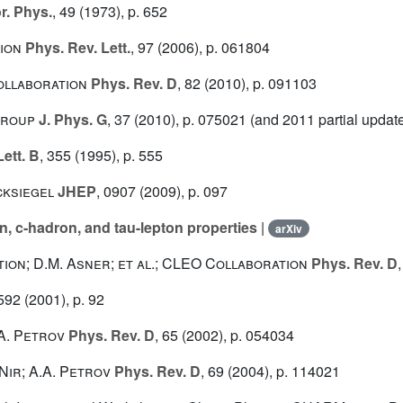
r. Phys.
, 49
(1973), p. 652
tion
Phys. Rev. Lett.
, 97
(2006), p. 061804
Collaboration
Phys. Rev. D
, 82
(2010), p. 091103
Group
J. Phys. G
, 37
(2010), p. 075021 (and 2011 partial update
ett. B
, 355
(1995), p. 555
ecksiegel
JHEP
, 0907
(2009), p. 097
, c-hadron, and tau-lepton properties
|
arXiv
tion; D.M. Asner; et al.; CLEO Collaboration
Phys. Rev. D
 592
(2001), p. 92
.A. Petrov
Phys. Rev. D
, 65
(2002), p. 054034
. Nir; A.A. Petrov
Phys. Rev. D
, 69
(2004), p. 114021