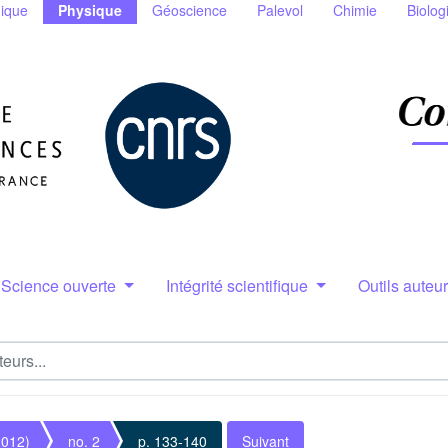
ique
Physique
Géoscience
Palevol
Chimie
Biolog
Science ouverte
Intégrité scientifique
Outils auteu
2012)
no. 2
p. 133-140
Suivant