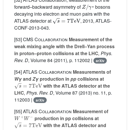
Z
/
γ
⁎
forward–backward asymmetry of
bosons
⁎
decaying into electron and muon pairs with the
s
=
7
TeV
ATLAS detector at
, 2013, ATLAS-
CONF-2013-043.
[53]
CMS Collaboration
Measurement of the
weak mixing angle with the Drell–Yan process
in proton–proton collisions at the LHC
, Phys.
Rev. D
, Volume 84
(2011), p. 112002 |
arXiv
[54]
ATLAS Collaboration
Measurements of
Wγ
and
Zγ
production in
pp
collisions at
s
=
7
TeV
with the ATLAS detector at the
LHC
, Phys. Rev. D
, Volume 87
(2013) no. 11, p.
112003 |
arXiv
[55]
ATLAS Collaboration
Measurement of
W
+
W
−
production in pp collisions at
s
=
7
TeV
with the ATLAS detector and