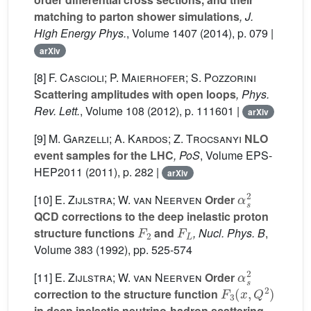
matching to parton shower simulations
, J.
High Energy Phys.
, Volume 1407
(2014), p. 079 |
arXiv
[8]
F. Cascioli; P. Maierhofer; S. Pozzorini
Scattering amplitudes with open loops
, Phys.
Rev. Lett.
, Volume 108
(2012), p. 111601 |
arXiv
[9]
M. Garzelli; A. Kardos; Z. Trocsanyi
NLO
event samples for the LHC
, PoS
, Volume EPS-
HEP2011
(2011), p. 282 |
arXiv
α
s
2
[10]
E. Zijlstra; W. van Neerven
Order
QCD corrections to the deep inelastic proton
F
2
F
L
structure functions
and
, Nucl. Phys. B
,
Volume 383
(1992), pp. 525-574
α
s
2
[11]
E. Zijlstra; W. van Neerven
Order
F
3
(
x
,
Q
2
)
correction to the structure function
in deep inelastic neutrino-hadron scattering
,