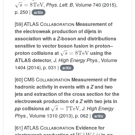
s
=
8
TeV
, Phys. Lett. B
, Volume 740
(2015),
p. 250 |
arXiv
[59]
ATLAS Collaboration
Measurement of
the electroweak production of dijets in
association with a
Z
-boson and distributions
sensitive to vector boson fusion in proton–
s
=
8
TeV
proton collisions at
using the
ATLAS detector
, J. High Energy Phys.
, Volume
1404
(2014), p. 031 |
arXiv
[60]
CMS Collaboration
Measurement of the
hadronic activity in events with a
Z
and two
jets and extraction of the cross section for the
electroweak production of a
Z
with two jets in
s
=
7
TeV
pp
collisions at
, J. High Energy
Phys.
, Volume 1310
(2013), p. 062 |
arXiv
[61]
ATLAS Collaboration
Evidence for
W
±
W
±
j
j
electroweak production of
in
pp