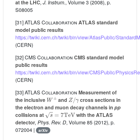
at the LHC
, J. Instrum.
, Volume 3
(2008), p.
S08005
[31]
ATLAS Collaboration
ATLAS standard
model public results
https://twiki.cern.ch/twiki/bin/view/AtlasPublic/Standar
(CERN)
[32]
CMS Collaboration
CMS standard model
public results
https://twiki.cern.ch/twiki/bin/view/CMSPublic/Physics
(CERN)
[33]
ATLAS Collaboration
Measurement of
W
±
Z
/
γ
the inclusive
and
cross sections in
the electron and muon decay channels in
pp
s
=
7
TeV
collisions at
with the ATLAS
detector
, Phys. Rev. D
, Volume 85
(2012), p.
072004 |
arXiv