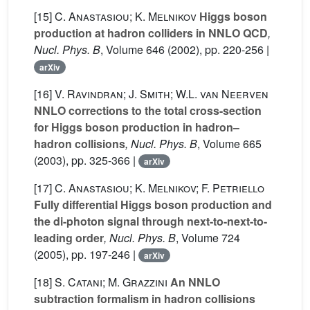
[15]
C. Anastasiou; K. Melnikov
Higgs boson
production at hadron colliders in NNLO QCD
,
Nucl. Phys. B
, Volume 646
(2002), pp. 220-256 |
arXiv
[16]
V. Ravindran; J. Smith; W.L. van Neerven
NNLO corrections to the total cross-section
for Higgs boson production in hadron–
hadron collisions
, Nucl. Phys. B
, Volume 665
(2003), pp. 325-366 |
arXiv
[17]
C. Anastasiou; K. Melnikov; F. Petriello
Fully differential Higgs boson production and
the di-photon signal through next-to-next-to-
leading order
, Nucl. Phys. B
, Volume 724
(2005), pp. 197-246 |
arXiv
[18]
S. Catani; M. Grazzini
An NNLO
subtraction formalism in hadron collisions