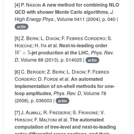
[4]
P. Nason
A new method for combining NLO
QCD with shower Monte Carlo algorithms
, J.
High Energy Phys.
, Volume 0411
(2004), p. 040 |
arXiv
[5]
Z. Bern; L. Dixon; F. Febres Cordero; S.
Hoeche; H. Ita
et al.
Next-to-leading order
W
+
5
-jet production at the LHC
, Phys. Rev.
D
, Volume 88
(2013), p. 014025 |
arXiv
[6]
C. Berger; Z. Bern; L. Dixon; F. Febres
Cordero; D. Forde
et al.
An automated
implementation of on-shell methods for one-
loop amplitudes
, Phys. Rev. D
, Volume 78
(2008), p. 036003 |
arXiv
[7]
J. Alwall; R. Frederix; S. Frixione; V.
Hirschi; F. Maltoni
et al.
The automated
computation of tree-level and next-to-leading
order differential cross sections, and their