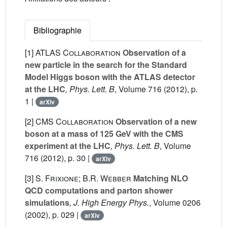
Bibliographie
[1]
ATLAS Collaboration
Observation of a
new particle in the search for the Standard
Model Higgs boson with the ATLAS detector
at the LHC
, Phys. Lett. B
, Volume 716
(2012), p.
1 |
arXiv
[2]
CMS Collaboration
Observation of a new
boson at a mass of 125 GeV with the CMS
experiment at the LHC
, Phys. Lett. B
, Volume
716
(2012), p. 30 |
arXiv
[3]
S. Frixione; B.R. Webber
Matching NLO
QCD computations and parton shower
simulations
, J. High Energy Phys.
, Volume 0206
(2002), p. 029 |
arXiv