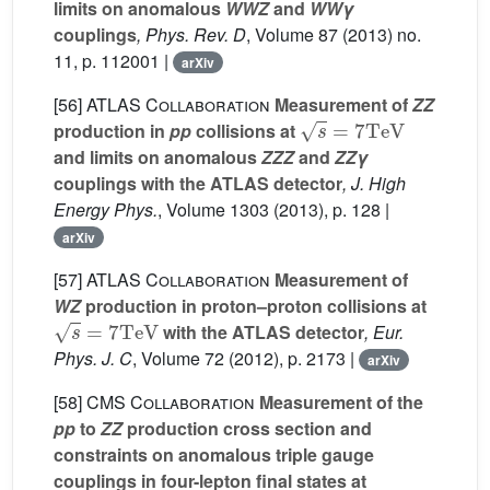
limits on anomalous
WWZ
and
WWγ
couplings
, Phys. Rev. D
, Volume 87
(2013) no.
11, p. 112001 |
arXiv
[56]
ATLAS Collaboration
Measurement of
ZZ
s
=
7
TeV
production in
pp
collisions at
and limits on anomalous
ZZZ
and
ZZγ
couplings with the ATLAS detector
, J. High
Energy Phys.
, Volume 1303
(2013), p. 128 |
arXiv
[57]
ATLAS Collaboration
Measurement of
WZ
production in proton–proton collisions at
s
=
7
TeV
with the ATLAS detector
, Eur.
Phys. J. C
, Volume 72
(2012), p. 2173 |
arXiv
[58]
CMS Collaboration
Measurement of the
pp
to
ZZ
production cross section and
constraints on anomalous triple gauge
couplings in four-lepton final states at