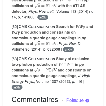
s
=
8
TeV
collisions at
with the ATLAS
detector
, Phys. Rev. Lett.
, Volume 113
(2014) no.
14, p. 141803 |
arXiv
[62]
CMS Collaboration
Search for
WWγ
and
WZγ
production and constraints on
anomalous quartic gauge couplings in
pp
s
=
8
TeV
collisions at
, Phys. Rev. D
,
Volume 90
(2014), p. 032008 |
arXiv
[63]
CMS Collaboration
Study of exclusive
W
+
W
−
two-photon production of
in
pp
s
=
7
TeV
collisions at
and constraints on
anomalous quartic gauge couplings
, J. High
Energy Phys.
, Volume 1307
(2013), p. 116 |
arXiv
Commentaires
-
Politique