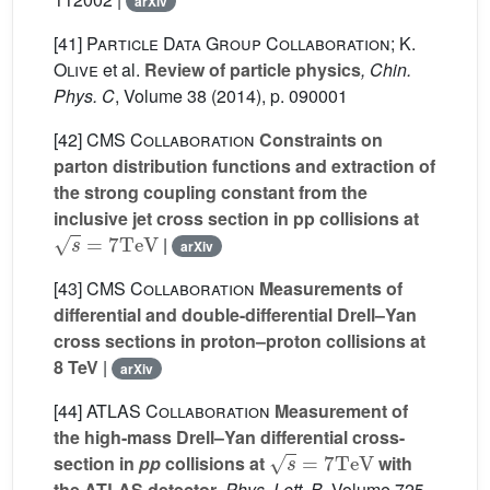
arXiv
[41]
Particle Data Group Collaboration; K.
Olive
et al.
Review of particle physics
, Chin.
Phys. C
, Volume 38
(2014), p. 090001
[42]
CMS Collaboration
Constraints on
parton distribution functions and extraction of
the strong coupling constant from the
inclusive jet cross section in pp collisions at
s
=
7
TeV
|
arXiv
[43]
CMS Collaboration
Measurements of
differential and double-differential Drell–Yan
cross sections in proton–proton collisions at
8 TeV
|
arXiv
[44]
ATLAS Collaboration
Measurement of
the high-mass Drell–Yan differential cross-
s
=
7
TeV
section in
pp
collisions at
with
the ATLAS detector
, Phys. Lett. B
, Volume 725