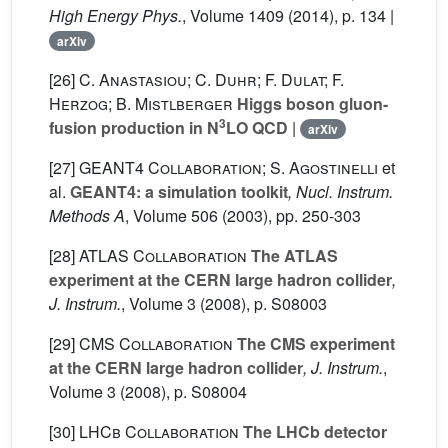
High Energy Phys.
, Volume 1409
(2014), p. 134 |
arXiv
[26]
C. Anastasiou; C. Duhr; F. Dulat; F.
Herzog; B. Mistlberger
Higgs boson gluon-
3
fusion production in N
LO QCD
|
arXiv
[27]
GEANT4 Collaboration; S. Agostinelli
et
al.
GEANT4: a simulation toolkit
, Nucl. Instrum.
Methods A
, Volume 506
(2003), pp. 250-303
[28]
ATLAS Collaboration
The ATLAS
experiment at the CERN large hadron collider
,
J. Instrum.
, Volume 3
(2008), p. S08003
[29]
CMS Collaboration
The CMS experiment
at the CERN large hadron collider
, J. Instrum.
,
Volume 3
(2008), p. S08004
[30]
LHCb Collaboration
The LHCb detector