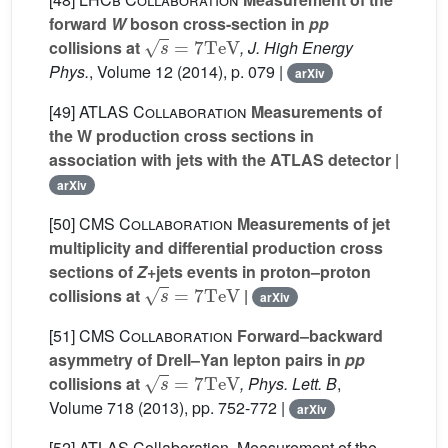
forward
W
boson cross-section in
pp
s
=
7
TeV
collisions at
, J. High Energy
Phys.
, Volume 12
(2014), p. 079 |
arXiv
[49]
ATLAS Collaboration
Measurements of
the W production cross sections in
association with jets with the ATLAS detector
|
arXiv
[50]
CMS Collaboration
Measurements of jet
multiplicity and differential production cross
sections of
Z
+jets events in proton–proton
s
=
7
TeV
collisions at
|
arXiv
[51]
CMS Collaboration
Forward–backward
asymmetry of Drell–Yan lepton pairs in
pp
s
=
7
TeV
collisions at
, Phys. Lett. B
,
Volume 718
(2013), pp. 752-772 |
arXiv
[52] ATLAS Collaboration, Measurement of the