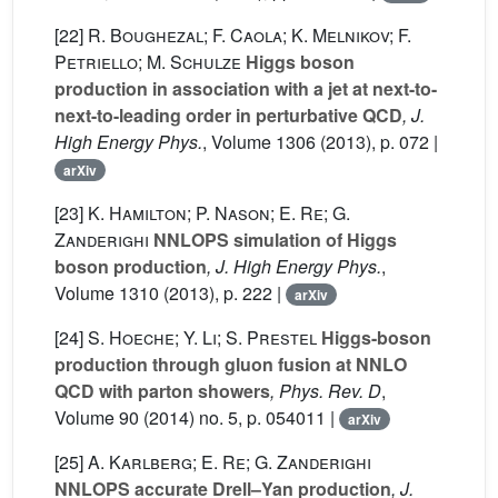
[22]
R. Boughezal; F. Caola; K. Melnikov; F.
Petriello; M. Schulze
Higgs boson
production in association with a jet at next-to-
next-to-leading order in perturbative QCD
, J.
High Energy Phys.
, Volume 1306
(2013), p. 072 |
arXiv
[23]
K. Hamilton; P. Nason; E. Re; G.
Zanderighi
NNLOPS simulation of Higgs
boson production
, J. High Energy Phys.
,
Volume 1310
(2013), p. 222 |
arXiv
[24]
S. Hoeche; Y. Li; S. Prestel
Higgs-boson
production through gluon fusion at NNLO
QCD with parton showers
, Phys. Rev. D
,
Volume 90
(2014) no. 5, p. 054011 |
arXiv
[25]
A. Karlberg; E. Re; G. Zanderighi
NNLOPS accurate Drell–Yan production
, J.