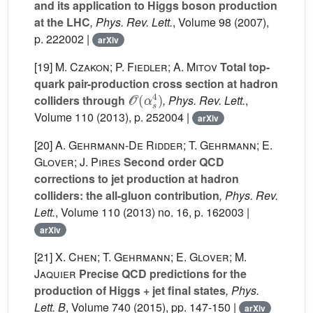
and its application to Higgs boson production
at the LHC
, Phys. Rev. Lett.
, Volume 98
(2007),
p. 222002 |
arXiv
[19]
M. Czakon; P. Fiedler; A. Mitov
Total top-
quark pair-production cross section at hadron
O
(
α
s
4
)
colliders through
, Phys. Rev. Lett.
,
Volume 110
(2013), p. 252004 |
arXiv
[20]
A. Gehrmann-De Ridder; T. Gehrmann; E.
Glover; J. Pires
Second order QCD
corrections to jet production at hadron
colliders: the all-gluon contribution
, Phys. Rev.
Lett.
, Volume 110
(2013) no. 16, p. 162003 |
arXiv
[21]
X. Chen; T. Gehrmann; E. Glover; M.
Jaquier
Precise QCD predictions for the
production of Higgs + jet final states
, Phys.
Lett. B
, Volume 740
(2015), pp. 147-150 |
arXiv