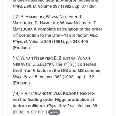
Phys. Lett. B
, Volume 297
(1992), pp. 377-384
[12]
R. Hamberg; W. van Neerven; T.
Matsuura; R. Hamberg; W. van Neerven; T.
Matsuura
A complete calculation of the order
α
s
2
correction to the Drell–Yan
K
factor
, Nucl.
Phys. B
, Volume 359
(1991), pp. 343-405
(Erratum)
[13]
W. van Neerven; E. Zijlstra; W. van
O
(
α
s
2
)
Neerven; E. Zijlstra
The
corrected
Drell–Yan
K
factor in the DIS and MS scheme
,
Nucl. Phys. B
, Volume 382
(1992), pp. 11-62
(Erratum)
[14]
R.V. Harlander; W.B. Kilgore
Next-to-
next-to-leading order Higgs production at
hadron colliders
, Phys. Rev. Lett.
, Volume 88
(2002), p. 201801 |
arXiv