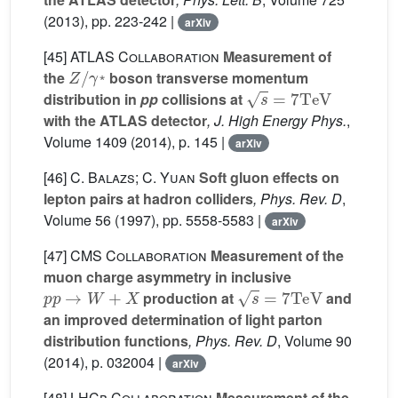
(2013), pp. 223-242 |
arXiv
[45]
ATLAS Collaboration
Measurement of
Z
/
γ
⁎
the
boson transverse momentum
s
=
7
TeV
⁎
distribution in
pp
collisions at
with the ATLAS detector
, J. High Energy Phys.
,
Volume 1409
(2014), p. 145 |
arXiv
[46]
C. Balazs; C. Yuan
Soft gluon effects on
lepton pairs at hadron colliders
, Phys. Rev. D
,
Volume 56
(1997), pp. 5558-5583 |
arXiv
[47]
CMS Collaboration
Measurement of the
muon charge asymmetry in inclusive
p
p
→
W
+
X
s
=
7
TeV
production at
and
an improved determination of light parton
distribution functions
, Phys. Rev. D
, Volume 90
(2014), p. 032004 |
arXiv
[48]
LHCb Collaboration
Measurement of the