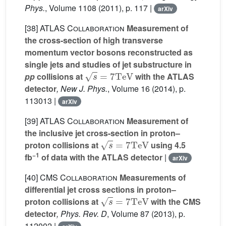
Phys.
, Volume 1108
(2011), p. 117 |
arXiv
[38]
ATLAS Collaboration
Measurement of
the cross-section of high transverse
momentum vector bosons reconstructed as
single jets and studies of jet substructure in
s
=
7
TeV
pp
collisions at
with the ATLAS
detector
, New J. Phys.
, Volume 16
(2014), p.
113013 |
arXiv
[39]
ATLAS Collaboration
Measurement of
the inclusive jet cross-section in proton–
s
=
7
TeV
proton collisions at
using 4.5
−1
fb
of data with the ATLAS detector
|
arXiv
[40]
CMS Collaboration
Measurements of
differential jet cross sections in proton–
s
=
7
TeV
proton collisions at
with the CMS
detector
, Phys. Rev. D
, Volume 87
(2013), p.
112002 |