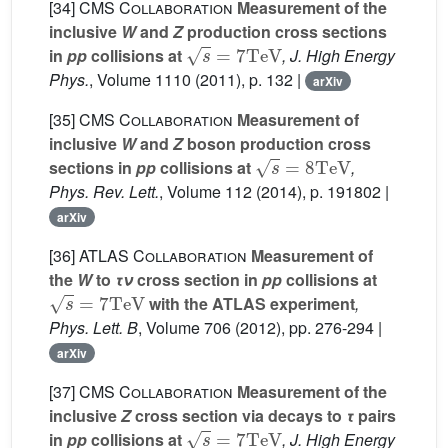
[34]
CMS Collaboration
Measurement of the
inclusive
W
and
Z
production cross sections
s
=
7
TeV
in
pp
collisions at
, J. High Energy
Phys.
, Volume 1110
(2011), p. 132 |
arXiv
[35]
CMS Collaboration
Measurement of
inclusive
W
and
Z
boson production cross
s
=
8
TeV
sections in
pp
collisions at
,
Phys. Rev. Lett.
, Volume 112
(2014), p. 191802 |
arXiv
[36]
ATLAS Collaboration
Measurement of
the
W
to
τν
cross section in
pp
collisions at
s
=
7
TeV
with the ATLAS experiment
,
Phys. Lett. B
, Volume 706
(2012), pp. 276-294 |
arXiv
[37]
CMS Collaboration
Measurement of the
inclusive
Z
cross section via decays to
τ
pairs
s
=
7
TeV
in
pp
collisions at
, J. High Energy