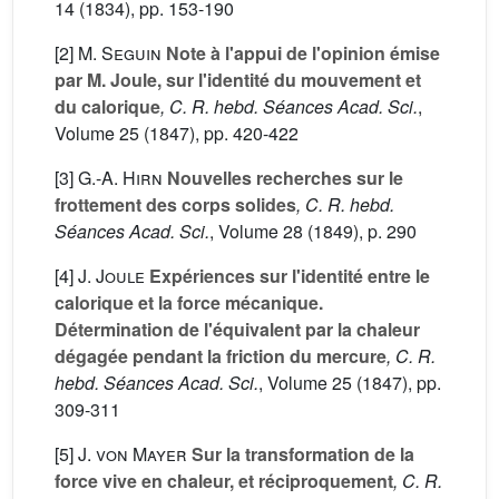
14
(1834), pp. 153-190
[2]
M. Seguin
Note à l'appui de l'opinion émise
par M. Joule, sur l'identité du mouvement et
du calorique
, C. R. hebd. Séances Acad. Sci.
,
Volume 25
(1847), pp. 420-422
[3]
G.-A. Hirn
Nouvelles recherches sur le
frottement des corps solides
, C. R. hebd.
Séances Acad. Sci.
, Volume 28
(1849), p. 290
[4]
J. Joule
Expériences sur l'identité entre le
calorique et la force mécanique.
Détermination de l'équivalent par la chaleur
dégagée pendant la friction du mercure
, C. R.
hebd. Séances Acad. Sci.
, Volume 25
(1847), pp.
309-311
[5]
J. von Mayer
Sur la transformation de la
force vive en chaleur, et réciproquement
, C. R.