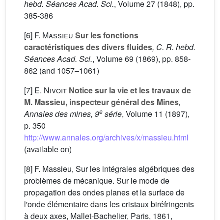
hebd. Séances Acad. Sci.
, Volume 27
(1848), pp.
385-386
[6]
F. Massieu
Sur les fonctions
caractéristiques des divers fluides
, C. R. hebd.
Séances Acad. Sci.
, Volume 69
(1869), pp. 858-
862 (and 1057–1061)
[7]
E. Nivoit
Notice sur la vie et les travaux de
M. Massieu, inspecteur général des Mines
,
e
Annales des mines, 9
série
, Volume 11
(1897),
p. 350
http://www.annales.org/archives/x/massieu.html
(available on)
[8] F. Massieu, Sur les intégrales algébriques des
problèmes de mécanique. Sur le mode de
propagation des ondes planes et la surface de
l'onde élémentaire dans les cristaux biréfringents
à deux axes, Mallet-Bachelier, Paris, 1861,