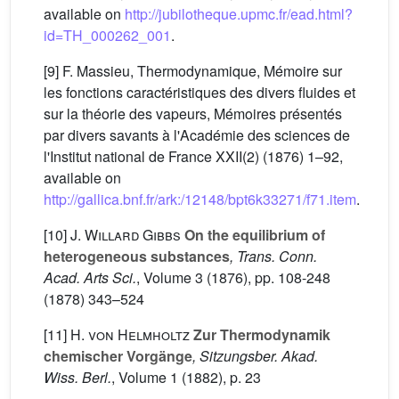
available on
http://jubilotheque.upmc.fr/ead.html?
id=TH_000262_001
.
[9] F. Massieu, Thermodynamique, Mémoire sur
les fonctions caractéristiques des divers fluides et
sur la théorie des vapeurs, Mémoires présentés
par divers savants à l'Académie des sciences de
l'Institut national de France XXII(2) (1876) 1–92,
available on
http://gallica.bnf.fr/ark:/12148/bpt6k33271/f71.item
.
[10]
J. Willard Gibbs
On the equilibrium of
heterogeneous substances
, Trans. Conn.
Acad. Arts Sci.
, Volume 3
(1876), pp. 108-248
(1878) 343–524
[11]
H. von Helmholtz
Zur Thermodynamik
chemischer Vorgänge
, Sitzungsber. Akad.
Wiss. Berl.
, Volume 1
(1882), p. 23