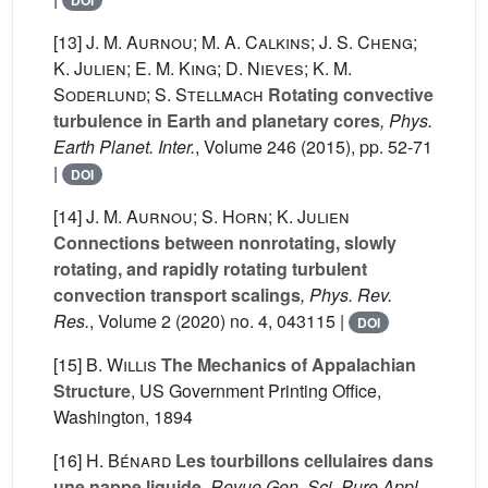
DOI
[13]
J. M. Aurnou; M. A. Calkins; J. S. Cheng;
K. Julien; E. M. King; D. Nieves; K. M.
Soderlund; S. Stellmach
Rotating convective
turbulence in Earth and planetary cores
, Phys.
Earth Planet. Inter.
, Volume 246
(2015), pp. 52-71
|
DOI
[14]
J. M. Aurnou; S. Horn; K. Julien
Connections between nonrotating, slowly
rotating, and rapidly rotating turbulent
convection transport scalings
, Phys. Rev.
Res.
, Volume 2
(2020) no. 4, 043115 |
DOI
[15]
B. Willis
The Mechanics of Appalachian
Structure
, US Government Printing Office,
Washington, 1894
[16]
H. Bénard
Les tourbillons cellulaires dans
une nappe liquide
, Revue Gen. Sci. Pure Appl.
,