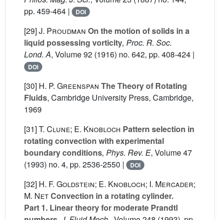
pp. 459-464 |
DOI
[29]
J. Proudman
On the motion of solids in a
liquid possessing vorticity
, Proc. R. Soc.
Lond. A
, Volume 92
(1916) no. 642, pp. 408-424 |
DOI
[30]
H. P. Greenspan
The Theory of Rotating
Fluids
, Cambridge University Press, Cambridge,
1969
[31]
T. Clune; E. Knobloch
Pattern selection in
rotating convection with experimental
boundary conditions
, Phys. Rev. E
, Volume 47
(1993) no. 4, pp. 2536-2550 |
DOI
[32]
H. F. Goldstein; E. Knobloch; I. Mercader;
M. Net
Convection in a rotating cylinder.
Part 1. Linear theory for moderate Prandtl
numbers
, J. Fluid Mech.
, Volume 248
(1993), pp.