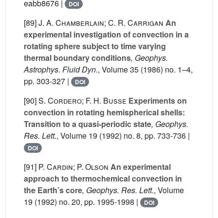
eabb8676 |
DOI
[89]
J. A. Chamberlain; C. R. Carrigan
An
experimental investigation of convection in a
rotating sphere subject to time varying
thermal boundary conditions
, Geophys.
Astrophys. Fluid Dyn.
, Volume 35
(1986) no. 1–4,
pp. 303-327 |
DOI
[90]
S. Cordero; F. H. Busse
Experiments on
convection in rotating hemispherical shells:
Transition to a quasi-periodic state
, Geophys.
Res. Lett.
, Volume 19
(1992) no. 8, pp. 733-736 |
DOI
[91]
P. Cardin; P. Olson
An experimental
approach to thermochemical convection in
the Earth’s core
, Geophys. Res. Lett.
, Volume
19
(1992) no. 20, pp. 1995-1998 |
DOI