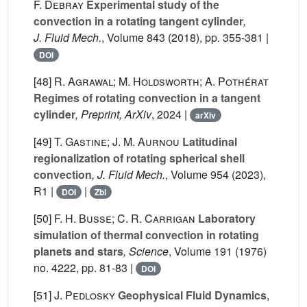
F. Debray
Experimental study of the
convection in a rotating tangent cylinder
,
J. Fluid Mech.
, Volume 843
(2018), pp. 355-381 |
DOI
[48]
R. Agrawal; M. Holdsworth; A. Pothérat
Regimes of rotating convection in a tangent
cylinder
, Preprint, ArXiv
, 2024 |
arXiv
[49]
T. Gastine; J. M. Aurnou
Latitudinal
regionalization of rotating spherical shell
convection
, J. Fluid Mech.
, Volume 954
(2023),
R1 |
|
DOI
Zbl
[50]
F. H. Busse; C. R. Carrigan
Laboratory
simulation of thermal convection in rotating
planets and stars
, Science
, Volume 191
(1976)
no. 4222, pp. 81-83 |
DOI
[51]
J. Pedlosky
Geophysical Fluid Dynamics
,