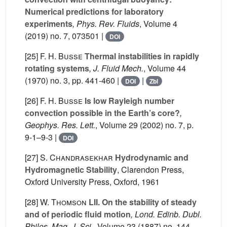
Numerical predictions for laboratory
experiments
, Phys. Rev. Fluids
, Volume 4
(2019) no. 7, 073501 |
DOI
[25]
F. H. Busse
Thermal instabilities in rapidly
rotating systems
, J. Fluid Mech.
, Volume 44
(1970) no. 3, pp. 441-460 |
|
DOI
Zbl
[26]
F. H. Busse
Is low Rayleigh number
convection possible in the Earth’s core?
,
Geophys. Res. Lett.
, Volume 29
(2002) no. 7, p.
9-1–9-3 |
DOI
[27]
S. Chandrasekhar
Hydrodynamic and
Hydromagnetic Stability
, Clarendon Press,
Oxford University Press, Oxford, 1961
[28]
W. Thomson
LII. On the stability of steady
and of periodic fluid motion
, Lond. Edinb. Dubl.
Philos. Mag. J. Sci.
, Volume 23
(1887) no. 144,