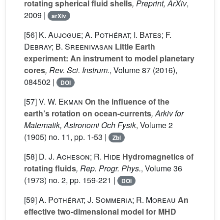
rotating spherical fluid shells
, Preprint, ArXiv
,
2009 |
arXiv
[56]
K. Aujogue; A. Pothérat; I. Bates; F.
Debray; B. Sreenivasan
Little Earth
experiment: An instrument to model planetary
cores
, Rev. Sci. Instrum.
, Volume 87
(2016),
084502 |
DOI
[57]
V. W. Ekman
On the influence of the
earth’s rotation on ocean-currents
, Arkiv for
Matematik, Astronomi Och Fysik
, Volume 2
(1905) no. 11, pp. 1-53 |
Zbl
[58]
D. J. Acheson; R. Hide
Hydromagnetics of
rotating fluids
, Rep. Progr. Phys.
, Volume 36
(1973) no. 2, pp. 159-221 |
DOI
[59]
A. Pothérat; J. Sommeria; R. Moreau
An
effective two-dimensional model for MHD