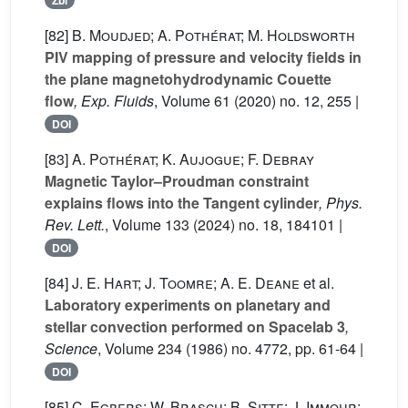
Zbl
[82]
B. Moudjed; A. Pothérat; M. Holdsworth
PIV mapping of pressure and velocity fields in
the plane magnetohydrodynamic Couette
flow
, Exp. Fluids
, Volume 61
(2020) no. 12, 255 |
DOI
[83]
A. Pothérat; K. Aujogue; F. Debray
Magnetic Taylor–Proudman constraint
explains flows into the Tangent cylinder
, Phys.
Rev. Lett.
, Volume 133
(2024) no. 18, 184101 |
DOI
[84]
J. E. Hart; J. Toomre; A. E. Deane
et al.
Laboratory experiments on planetary and
stellar convection performed on Spacelab 3
,
Science
, Volume 234
(1986) no. 4772, pp. 61-64 |
DOI
[85]
C. Egbers; W. Brasch; B. Sitte; J. Immohr;