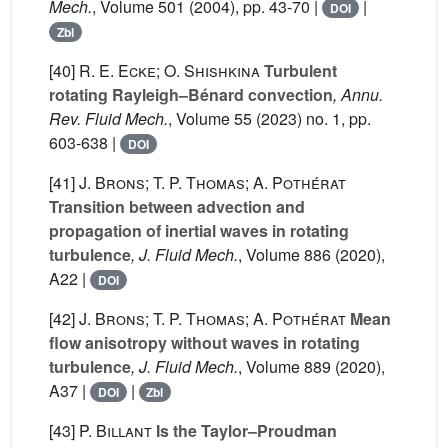
Mech.
, Volume 501
(2004), pp. 43-70 |
|
DOI
Zbl
[40]
R. E. Ecke; O. Shishkina
Turbulent
rotating Rayleigh–Bénard convection
, Annu.
Rev. Fluid Mech.
, Volume 55
(2023) no. 1, pp.
603-638 |
DOI
[41]
J. Brons; T. P. Thomas; A. Pothérat
Transition between advection and
propagation of inertial waves in rotating
turbulence
, J. Fluid Mech.
, Volume 886
(2020),
A22 |
DOI
[42]
J. Brons; T. P. Thomas; A. Pothérat
Mean
flow anisotropy without waves in rotating
turbulence
, J. Fluid Mech.
, Volume 889
(2020),
A37 |
|
DOI
Zbl
[43]
P. Billant
Is the Taylor–Proudman