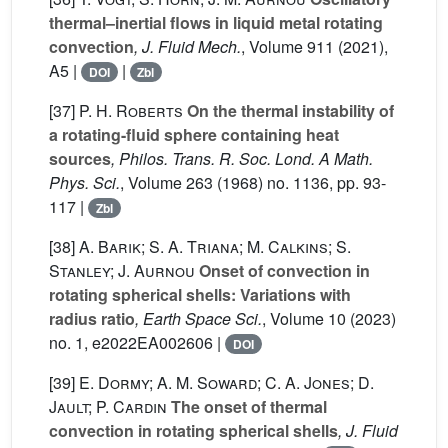
thermal–inertial flows in liquid metal rotating
convection
, J. Fluid Mech.
, Volume 911
(2021),
A5 |
|
DOI
Zbl
[37]
P. H. Roberts
On the thermal instability of
a rotating-fluid sphere containing heat
sources
, Philos. Trans. R. Soc. Lond. A Math.
Phys. Sci.
, Volume 263
(1968) no. 1136, pp. 93-
117 |
Zbl
[38]
A. Barik; S. A. Triana; M. Calkins; S.
Stanley; J. Aurnou
Onset of convection in
rotating spherical shells: Variations with
radius ratio
, Earth Space Sci.
, Volume 10
(2023)
no. 1, e2022EA002606 |
DOI
[39]
E. Dormy; A. M. Soward; C. A. Jones; D.
Jault; P. Cardin
The onset of thermal
convection in rotating spherical shells
, J. Fluid