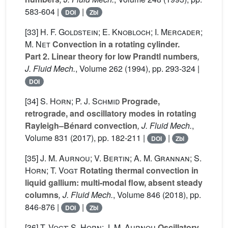
583-604 |
|
DOI
Zbl
[33]
H. F. Goldstein; E. Knobloch; I. Mercader;
M. Net
Convection in a rotating cylinder.
Part 2. Linear theory for low Prandtl numbers
,
J. Fluid Mech.
, Volume 262
(1994), pp. 293-324 |
DOI
[34]
S. Horn; P. J. Schmid
Prograde,
retrograde, and oscillatory modes in rotating
Rayleigh–Bénard convection
, J. Fluid Mech.
,
Volume 831
(2017), pp. 182-211 |
|
DOI
Zbl
[35]
J. M. Aurnou; V. Bertin; A. M. Grannan; S.
Horn; T. Vogt
Rotating thermal convection in
liquid gallium: multi-modal flow, absent steady
columns
, J. Fluid Mech.
, Volume 846
(2018), pp.
846-876 |
|
DOI
Zbl
[36]
T. Vogt; S. Horn; J. M. Aurnou
Oscillatory