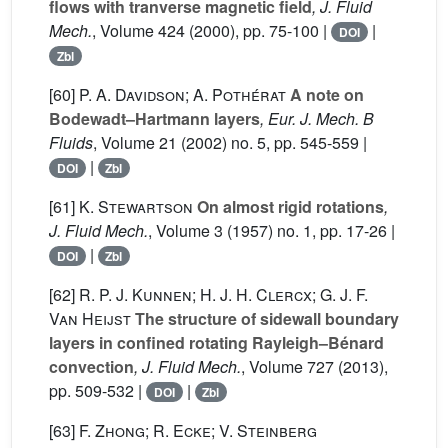
flows with tranverse magnetic field
, J. Fluid
Mech.
, Volume 424
(2000), pp. 75-100 |
|
DOI
Zbl
[60]
P. A. Davidson; A. Pothérat
A note on
Bodewadt–Hartmann layers
, Eur. J. Mech. B
Fluids
, Volume 21
(2002) no. 5, pp. 545-559 |
|
DOI
Zbl
[61]
K. Stewartson
On almost rigid rotations
,
J. Fluid Mech.
, Volume 3
(1957) no. 1, pp. 17-26 |
|
DOI
Zbl
[62]
R. P. J. Kunnen; H. J. H. Clercx; G. J. F.
Van Heijst
The structure of sidewall boundary
layers in confined rotating Rayleigh–Bénard
convection
, J. Fluid Mech.
, Volume 727
(2013),
pp. 509-532 |
|
DOI
Zbl
[63]
F. Zhong; R. Ecke; V. Steinberg