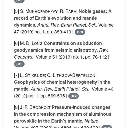
DOI
[5]
S. Mukhopadhyay; R. Parai
Noble gases: A
record of Earth’s evolution and mantle
dynamics
, Annu. Rev. Earth Planet. Sci.
, Volume
47
(2019) no. 1, pp. 389-419 |
DOI
[6]
M. D. Long
Constraints on subduction
geodynamics from seismic anisotropy
, Rev.
Geophys.
, Volume 51
(2013) no. 1, pp. 76-112 |
DOI
[7]
L. Stixrude; C. Lithgow-Bertelloni
Geophysics of chemical heterogeneity in the
mantle
, Annu. Rev. Earth Planet. Sci.
, Volume 40
(2012) no. 1, pp. 569-595 |
DOI
[8]
J. P. Brodholt
Pressure-induced changes
in the compression mechanism of aluminous
perovskite in the Earth’s mantle
, Nature
,
Volume 407
(2000) no. 6804, pp. 620-622 |