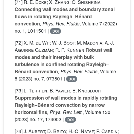
[71]
R. E. Ecke; X. Zhang; O. Shishkina
Connecting wall modes and boundary zonal
flows in rotating Rayleigh–Bénard
convection
, Phys. Rev. Fluids
, Volume 7
(2022)
no. 1, L011501 |
DOI
[72]
X. M. de Wit; W. J. Boot; M. Madonia; A. J.
Aguirre Guzmán; R. P. Kunnen
Robust wall
modes and their interplay with bulk
turbulence in confined rotating Rayleigh–
Bénard convection
, Phys. Rev. Fluids
, Volume
8
(2023) no. 7, 073501 |
DOI
[73]
L. Terrien; B. Favier; E. Knobloch
Suppression of wall modes in rapidly rotating
Rayleigh–Bénard convection by narrow
horizontal fins
, Phys. Rev. Lett.
, Volume 130
(2023) no. 17, 174002 |
DOI
[74]
J. Aubert; D. Brito; H.-C. Nataf; P. Cardin;