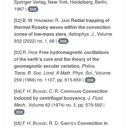
Springer Verlag, New York, Heidelberg, Berlin,
1987 |
DOI
[52]
B. W. Hindman; R. Jain
Radial trapping of
thermal Rossby waves within the convection
zones of low-mass stars
, Astrophys. J.
, Volume
932
(2022) no. 1, 68 |
DOI
[53]
R. Hide
Free hydromagnetic oscillations
of the earth’s core and the theory of the
geomagnetic secular variation
, Philos.
Trans. R. Soc. Lond. A Math. Phys. Sci.
, Volume
259
(1966) no. 1107, pp. 615-650 |
DOI
[54]
F. H. Busse; C. R. Carrigan
Convection
induced by centrifugal buoyancy
, J. Fluid
Mech.
, Volume 62
(1974) no. 3, pp. 579-592 |
DOI
[55]
F. H. Busse; R. D. Simitev
Convection in