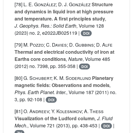
[78]
L. E. González; D. J. González
Structure
and dynamics in liquid iron at high pressure
and temperature. A first principles study
,
J. Geophys. Res.: Solid Earth
, Volume 128
(2023) no. 2, e2022JB025119 |
DOI
[79]
M. Pozzo; C. Davies; D. Gubbins; D. Alfe
Thermal and electrical conductivity of iron at
Earths core conditions
, Nature
, Volume 485
(2012) no. 7398, pp. 355-358 |
DOI
[80]
G. Schubert; K. M. Soderlund
Planetary
magnetic fields: Observations and models
,
Phys. Earth Planet. Inter.
, Volume 187
(2011) no.
3, pp. 92-108 |
DOI
[81]
O. Andreev; Y. Kolesnikov; A. Thess
Visualization of the Ludford column
, J. Fluid
Mech.
, Volume 721
(2013), pp. 438-453 |
|
DOI