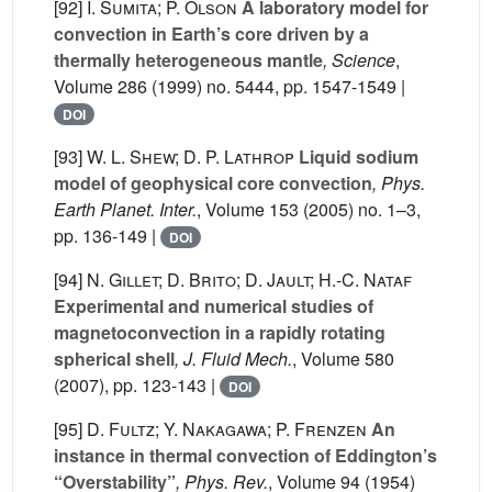
[92]
I. Sumita; P. Olson
A laboratory model for
convection in Earth’s core driven by a
thermally heterogeneous mantle
, Science
,
Volume 286
(1999) no. 5444, pp. 1547-1549 |
DOI
[93]
W. L. Shew; D. P. Lathrop
Liquid sodium
model of geophysical core convection
, Phys.
Earth Planet. Inter.
, Volume 153
(2005) no. 1–3,
pp. 136-149 |
DOI
[94]
N. Gillet; D. Brito; D. Jault; H.-C. Nataf
Experimental and numerical studies of
magnetoconvection in a rapidly rotating
spherical shell
, J. Fluid Mech.
, Volume 580
(2007), pp. 123-143 |
DOI
[95]
D. Fultz; Y. Nakagawa; P. Frenzen
An
instance in thermal convection of Eddington’s
“Overstability”
, Phys. Rev.
, Volume 94
(1954)