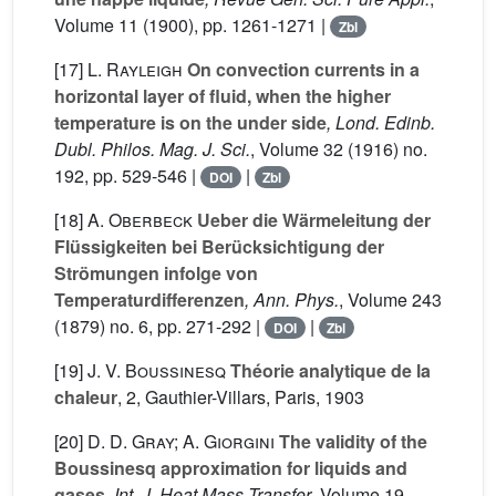
Volume 11
(1900), pp. 1261-1271 |
Zbl
[17]
L. Rayleigh
On convection currents in a
horizontal layer of fluid, when the higher
temperature is on the under side
, Lond. Edinb.
Dubl. Philos. Mag. J. Sci.
, Volume 32
(1916) no.
192, pp. 529-546 |
|
DOI
Zbl
[18]
A. Oberbeck
Ueber die Wärmeleitung der
Flüssigkeiten bei Berücksichtigung der
Strömungen infolge von
Temperaturdifferenzen
, Ann. Phys.
, Volume 243
(1879) no. 6, pp. 271-292 |
|
DOI
Zbl
[19]
J. V. Boussinesq
Théorie analytique de la
chaleur
, 2
, Gauthier-Villars, Paris, 1903
[20]
D. D. Gray; A. Giorgini
The validity of the
Boussinesq approximation for liquids and
gases
, Int. J. Heat Mass Transfer
, Volume 19