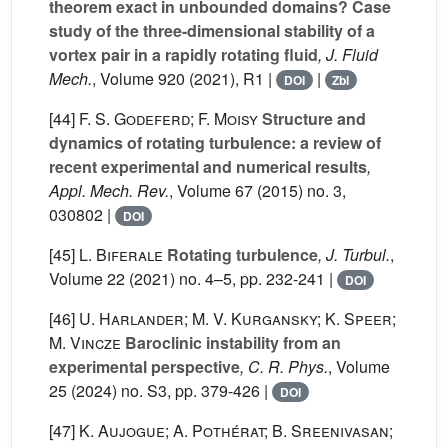
theorem exact in unbounded domains? Case
study of the three-dimensional stability of a
vortex pair in a rapidly rotating fluid
, J. Fluid
Mech.
, Volume 920
(2021), R1 |
|
DOI
Zbl
[44]
F. S. Godeferd; F. Moisy
Structure and
dynamics of rotating turbulence: a review of
recent experimental and numerical results
,
Appl. Mech. Rev.
, Volume 67
(2015) no. 3,
030802 |
DOI
[45]
L. Biferale
Rotating turbulence
, J. Turbul.
,
Volume 22
(2021) no. 4–5, pp. 232-241 |
DOI
[46]
U. Harlander; M. V. Kurgansky; K. Speer;
M. Vincze
Baroclinic instability from an
experimental perspective
, C. R. Phys.
, Volume
25
(2024) no. S3, pp. 379-426 |
DOI
[47]
K. Aujogue; A. Pothérat; B. Sreenivasan;