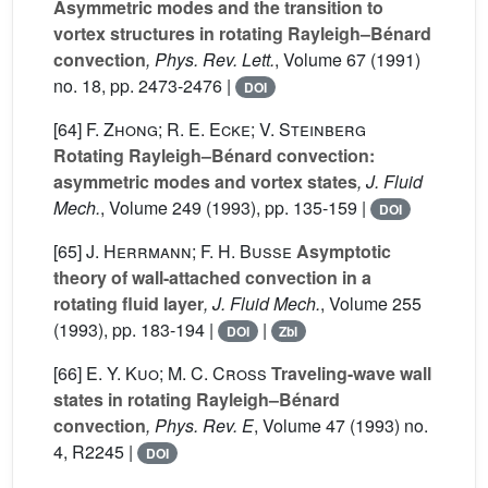
Asymmetric modes and the transition to
vortex structures in rotating Rayleigh–Bénard
convection
, Phys. Rev. Lett.
, Volume 67
(1991)
no. 18, pp. 2473-2476 |
DOI
[64]
F. Zhong; R. E. Ecke; V. Steinberg
Rotating Rayleigh–Bénard convection:
asymmetric modes and vortex states
, J. Fluid
Mech.
, Volume 249
(1993), pp. 135-159 |
DOI
[65]
J. Herrmann; F. H. Busse
Asymptotic
theory of wall-attached convection in a
rotating fluid layer
, J. Fluid Mech.
, Volume 255
(1993), pp. 183-194 |
|
DOI
Zbl
[66]
E. Y. Kuo; M. C. Cross
Traveling-wave wall
states in rotating Rayleigh–Bénard
convection
, Phys. Rev. E
, Volume 47
(1993) no.
4, R2245 |
DOI