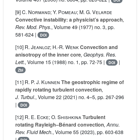
DOI
[9]
C. Normand; Y. Pomeau; M. G. Velarde
Convective instability: a physicist’s approach
,
Rev. Mod. Phys.
, Volume 49
(1977) no. 3, pp.
581-624 |
DOI
[10]
R. Jeanloz; H.-R. Wenk
Convection and
anisotropy of the inner core
, Geophys. Res.
Lett.
, Volume 15
(1988) no. 1, pp. 72-75 |
|
DOI
Zbl
[11]
R. P. J. Kunnen
The geostrophic regime of
rapidly rotating turbulent convection
,
J. Turbul.
, Volume 22
(2021) no. 4–5, pp. 267-296
|
DOI
[12]
R. E. Ecke; O. Shishkina
Turbulent
rotating Rayleigh–Bénard convection
, Annu.
Rev. Fluid Mech.
, Volume 55
(2023), pp. 603-638
|