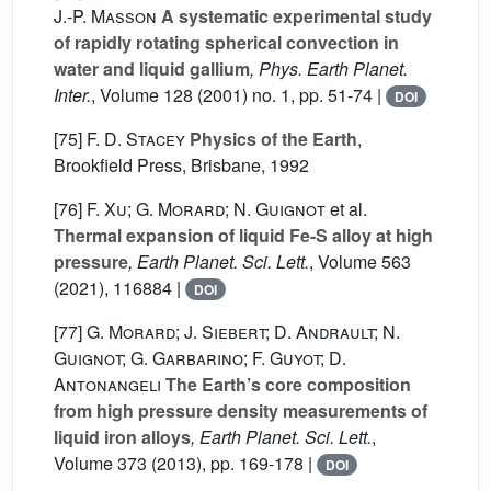
J.-P. Masson
A systematic experimental study
of rapidly rotating spherical convection in
water and liquid gallium
, Phys. Earth Planet.
Inter.
, Volume 128
(2001) no. 1, pp. 51-74 |
DOI
[75]
F. D. Stacey
Physics of the Earth
,
Brookfield Press, Brisbane, 1992
[76]
F. Xu; G. Morard; N. Guignot
et al.
Thermal expansion of liquid Fe-S alloy at high
pressure
, Earth Planet. Sci. Lett.
, Volume 563
(2021), 116884 |
DOI
[77]
G. Morard; J. Siebert; D. Andrault; N.
Guignot; G. Garbarino; F. Guyot; D.
Antonangeli
The Earth’s core composition
from high pressure density measurements of
liquid iron alloys
, Earth Planet. Sci. Lett.
,
Volume 373
(2013), pp. 169-178 |
DOI