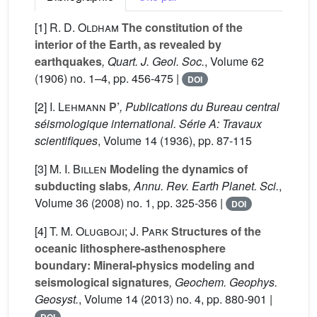
[1]
R. D. Oldham
The constitution of the
interior of the Earth, as revealed by
earthquakes
, Quart. J. Geol. Soc.
, Volume 62
(1906) no. 1–4, pp. 456-475 |
DOI
[2]
I. Lehmann
P’
, Publications du Bureau central
séismologique international. Série A: Travaux
scientifiques
, Volume 14
(1936), pp. 87-115
[3]
M. I. Billen
Modeling the dynamics of
subducting slabs
, Annu. Rev. Earth Planet. Sci.
,
Volume 36
(2008) no. 1, pp. 325-356 |
DOI
[4]
T. M. Olugboji; J. Park
Structures of the
oceanic lithosphere-asthenosphere
boundary: Mineral-physics modeling and
seismological signatures
, Geochem. Geophys.
Geosyst.
, Volume 14
(2013) no. 4, pp. 880-901 |