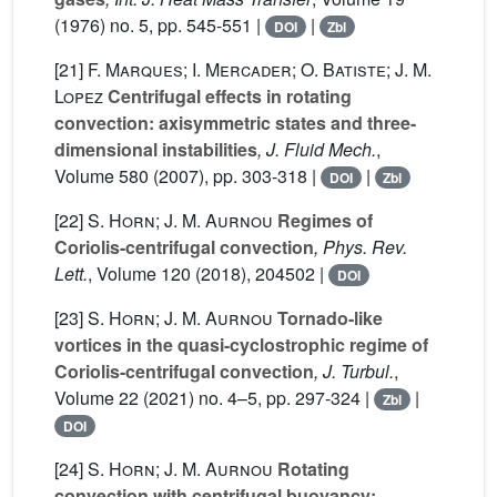
(1976) no. 5, pp. 545-551 |
|
DOI
Zbl
[21]
F. Marques; I. Mercader; O. Batiste; J. M.
Lopez
Centrifugal effects in rotating
convection: axisymmetric states and three-
dimensional instabilities
, J. Fluid Mech.
,
Volume 580
(2007), pp. 303-318 |
|
DOI
Zbl
[22]
S. Horn; J. M. Aurnou
Regimes of
Coriolis-centrifugal convection
, Phys. Rev.
Lett.
, Volume 120
(2018), 204502 |
DOI
[23]
S. Horn; J. M. Aurnou
Tornado-like
vortices in the quasi-cyclostrophic regime of
Coriolis-centrifugal convection
, J. Turbul.
,
Volume 22
(2021) no. 4–5, pp. 297-324 |
|
Zbl
DOI
[24]
S. Horn; J. M. Aurnou
Rotating
convection with centrifugal buoyancy: