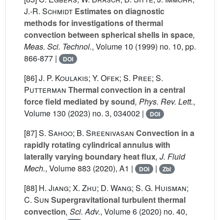
J.-R. Schmidt
Estimates on diagnostic
methods for investigations of thermal
convection between spherical shells in space
,
Meas. Sci. Technol.
, Volume 10
(1999) no. 10, pp.
866-877 |
DOI
[86]
J. P. Koulakis; Y. Ofek; S. Pree; S.
Putterman
Thermal convection in a central
force field mediated by sound
, Phys. Rev. Lett.
,
Volume 130
(2023) no. 3, 034002 |
DOI
[87]
S. Sahoo; B. Sreenivasan
Convection in a
rapidly rotating cylindrical annulus with
laterally varying boundary heat flux
, J. Fluid
Mech.
, Volume 883
(2020), A1 |
|
DOI
Zbl
[88]
H. Jiang; X. Zhu; D. Wang; S. G. Huisman;
C. Sun
Supergravitational turbulent thermal
convection
, Sci. Adv.
, Volume 6
(2020) no. 40,