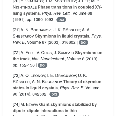
[70]
E. Granato; J. M. Kosterlitz; J. Lee; M. P.
Nightingale
Phase transitions in coupled XY-
Ising systems
, Phys. Rev. Lett.
, Volume 66
(1991), pp. 1090-1093 |
DOI
[71]
A. N. Bogdanov; U. K. Rößler; A. A.
Shestakov
Skyrmions in liquid crystals
, Phys.
Rev. E
, Volume 67
(2003), 016602 |
DOI
[72]
A. Fert; V. Cros; J. Sampaio
Skyrmions on
the track
, Nat. Nanotechnol.
, Volume 8
(2013),
pp. 152-156 |
DOI
[73]
A. O. Leonov; I. E. Dragumov; U. K.
Rößler; A. N. Bogdanov
Theory of skyrmion
states in liquid crystals
, Phys. Rev. E
, Volume
90
(2014), 042502 |
DOI
[74]
M. Ezawa
Giant skyrmions stabilized by
dipole–dipole interactions in thin