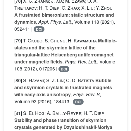
[78]
X. C. Zhang; J. Xia; M. Ezawa; O. A.
Tretiakov; H. T. Diep; G. Zhao; X. Liu; Y. Zhou
A frustrated bimeronium: static structure and
dynamics
, Appl. Phys. Lett.
, Volume 118
(2021),
052411 |
DOI
[79]
T. Okubo; S. Chung; H. Kawamura
Multiple-
states and the skyrmion lattice of the
triangular-lattice Heisenberg antiferromagnet
under magnetic fields
, Phys. Rev. Lett.
, Volume
108
(2012), 017206 |
DOI
[80]
S. Hayami; S. Z. Lin; C. D. Batista
Bubble
and skyrmion crystals in frustrated magnets
with easy-axis anisotropy
, Phys. Rev. B
,
Volume 93
(2016), 184413 |
DOI
[81]
S. El Hog; A. Bailly-Reyre; H. T. Diep
Stability and phase transition of skyrmion
crystals generated by Dzyaloshinskii-Moriya