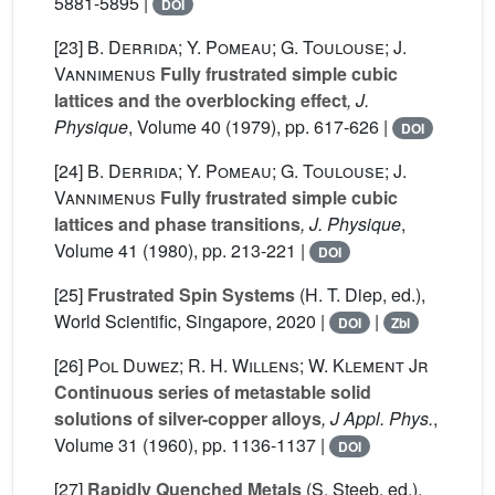
5881-5895 |
DOI
[23]
B. Derrida; Y. Pomeau; G. Toulouse; J.
Vannimenus
Fully frustrated simple cubic
lattices and the overblocking effect
, J.
Physique
, Volume 40
(1979), pp. 617-626 |
DOI
[24]
B. Derrida; Y. Pomeau; G. Toulouse; J.
Vannimenus
Fully frustrated simple cubic
lattices and phase transitions
, J. Physique
,
Volume 41
(1980), pp. 213-221 |
DOI
[25]
Frustrated Spin Systems
(H. T. Diep, ed.),
World Scientific, Singapore, 2020 |
|
DOI
Zbl
[26]
Pol Duwez; R. H. Willens; W. Klement Jr
Continuous series of metastable solid
solutions of silver-copper alloys
, J Appl. Phys.
,
Volume 31
(1960), pp. 1136-1137 |
DOI
[27]
Rapidly Quenched Metals
(S. Steeb, ed.),