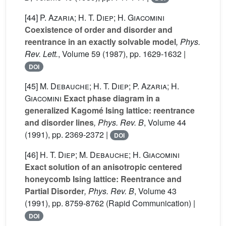
[44]
P. Azaria; H. T. Diep; H. Giacomini
Coexistence of order and disorder and
reentrance in an exactly solvable model
, Phys.
Rev. Lett.
, Volume 59
(1987), pp. 1629-1632 |
DOI
[45]
M. Debauche; H. T. Diep; P. Azaria; H.
Giacomini
Exact phase diagram in a
generalized Kagomé Ising lattice: reentrance
and disorder lines
, Phys. Rev. B
, Volume 44
(1991), pp. 2369-2372 |
DOI
[46]
H. T. Diep; M. Debauche; H. Giacomini
Exact solution of an anisotropic centered
honeycomb Ising lattice: Reentrance and
Partial Disorder
, Phys. Rev. B
, Volume 43
(1991), pp. 8759-8762 (Rapid Communication) |
DOI