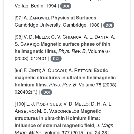
Verlag, Berlin, 1994 |
DOI
[97]
A. Zangwill
Physics at Surfaces
,
Cambridge University, Cambridge, 1988 |
DOI
[98]
V. D. Mello; C. V. Chianca; A. L. Danta; A.
S. Carriço
Magnetic surface phase of thin
helimagnetic films
, Phys. Rev. B
, Volume 67
(2003), 012401 |
DOI
[99]
F. Cinti; A. Cuccoli; A. Rettori
Exotic
magnetic structures in ultrathin helimagnetic
holmium films
, Phys. Rev. B
, Volume 78
(2008),
020402(R) |
DOI
[100]
L. J. Rodrigues; V. D. Mello; D. H. A. L.
Anselmo; M. S. Vasconcelos
Magnetic
structures in ultra-thin Holmium films:
Influence of external magnetic field
, J. Magn.
Magn. Mater.
, Volume 377
(2015), pp. 24-28 |