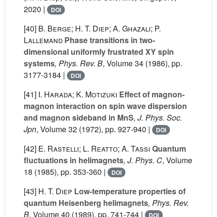
2020 |
DOI
[40]
B. Berge; H. T. Diep; A. Ghazali; P.
Lallemand
Phase transitions in two-
dimensional uniformly frustrated XY spin
systems
, Phys. Rev. B
, Volume 34
(1986), pp.
3177-3184 |
DOI
[41]
I. Harada; K. Motizuki
Effect of magnon-
magnon interaction on spin wave dispersion
and magnon sideband in MnS
, J. Phys. Soc.
Jpn
, Volume 32
(1972), pp. 927-940 |
DOI
[42]
E. Rastelli; L. Reatto; A. Tassi
Quantum
fluctuations in helimagnets
, J. Phys. C
, Volume
18
(1985), pp. 353-360 |
DOI
[43]
H. T. Diep
Low-temperature properties of
quantum Heisenberg helimagnets
, Phys. Rev.
B
, Volume 40
(1989), pp. 741-744 |
DOI