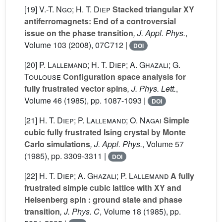
[19]
V.-T. Ngo; H. T. Diep
Stacked triangular XY
antiferromagnets: End of a controversial
issue on the phase transition
, J. Appl. Phys.
,
Volume 103
(2008), 07C712 |
DOI
[20]
P. Lallemand; H. T. Diep; A. Ghazali; G.
Toulouse
Configuration space analysis for
fully frustrated vector spins
, J. Phys. Lett.
,
Volume 46
(1985), pp. 1087-1093 |
DOI
[21]
H. T. Diep; P. Lallemand; O. Nagai
Simple
cubic fully frustrated Ising crystal by Monte
Carlo simulations
, J. Appl. Phys.
, Volume 57
(1985), pp. 3309-3311 |
DOI
[22]
H. T. Diep; A. Ghazali; P. Lallemand
A fully
frustrated simple cubic lattice with XY and
Heisenberg spin : ground state and phase
transition
, J. Phys. C
, Volume 18
(1985), pp.