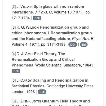
[2]
J. Villain
Spin glass with non-random
interactions
, J. Phys. C
, Volume 10
(1977), pp.
1717-1734 |
DOI
[3]
K. G. Wilson
Renormalization group and
critical phenomena. I. Renormalization group
and the Kadanoff scaling picture
, Phys. Rev. B
,
Volume 4
(1971), pp. 3174-3183 |
|
DOI
Zbl
[4]
D. J. Amit
Field Theory, The
Renormalization Group and Critical
Phenomena
, World Scientific, Singapore, 1984 |
DOI
[5]
J. Cardy
Scaling and Renormalization in
Statistical Physics
, Cambridge University Press,
London, 1996 |
DOI
[6]
J. Zinn-Justin
Quantum Field Theory and