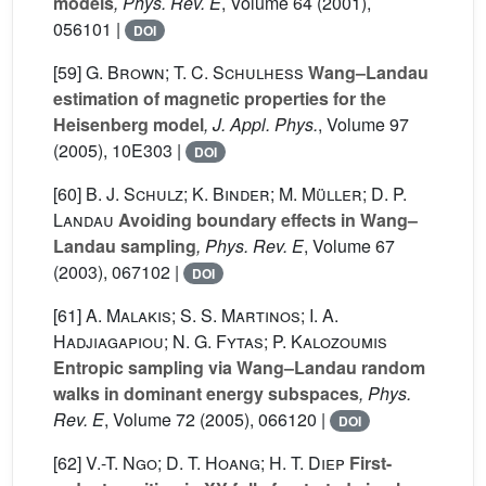
models
, Phys. Rev. E
, Volume 64
(2001),
056101 |
DOI
[59]
G. Brown; T. C. Schulhess
Wang–Landau
estimation of magnetic properties for the
Heisenberg model
, J. Appl. Phys.
, Volume 97
(2005), 10E303 |
DOI
[60]
B. J. Schulz; K. Binder; M. Müller; D. P.
Landau
Avoiding boundary effects in Wang–
Landau sampling
, Phys. Rev. E
, Volume 67
(2003), 067102 |
DOI
[61]
A. Malakis; S. S. Martinos; I. A.
Hadjiagapiou; N. G. Fytas; P. Kalozoumis
Entropic sampling via Wang–Landau random
walks in dominant energy subspaces
, Phys.
Rev. E
, Volume 72
(2005), 066120 |
DOI
[62]
V.-T. Ngo; D. T. Hoang; H. T. Diep
First-