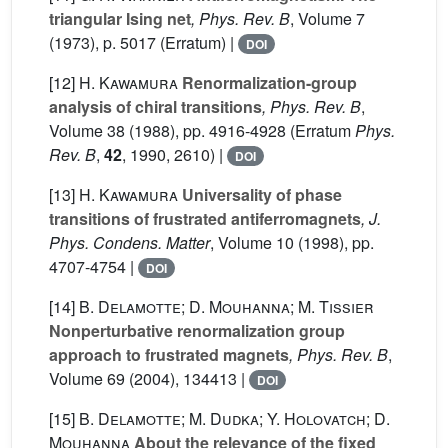
triangular Ising net
, Phys. Rev. B
, Volume 7
(1973), p. 5017 (Erratum) |
DOI
[12]
H. Kawamura
Renormalization-group
analysis of chiral transitions
, Phys. Rev. B
,
Volume 38
(1988), pp. 4916-4928 (Erratum
Phys.
Rev. B
,
42
, 1990, 2610) |
DOI
[13]
H. Kawamura
Universality of phase
transitions of frustrated antiferromagnets
, J.
Phys. Condens. Matter
, Volume 10
(1998), pp.
4707-4754 |
DOI
[14]
B. Delamotte; D. Mouhanna; M. Tissier
Nonperturbative renormalization group
approach to frustrated magnets
, Phys. Rev. B
,
Volume 69
(2004), 134413 |
DOI
[15]
B. Delamotte; M. Dudka; Y. Holovatch; D.
Mouhanna
About the relevance of the fixed