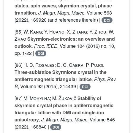
states, spin waves, skyrmion crystal, phase
transition
, J. Magn. Magn. Mater.
, Volume 563
(2022), 169920 (and references therein) |
DOI
[85]
W. Kang; Y. Huang; X. Zhang; Y. Zhou; W.
Zhao
Skyrmion-electronics: an overview and
outlook
, Proc. IEEE
, Volume 104
(2016) no. 10,
pp. 1-22 |
DOI
[86]
H. D. Rosales; D. C. Cabra; P. Pujol
Three-sublattice Skyrmions crystal in the
antiferromagnetic triangular lattice
, Phys. Rev.
B
, Volume 92
(2015), 214439 |
DOI
[87]
M. Mohylna; M. Žukovič
Stability of
skyrmion crystal phase in antiferromagnetic
triangular lattice with DMI and single-ion
anisotropy
, J. Magn. Magn. Mater.
, Volume 546
(2022), 168840 |
DOI