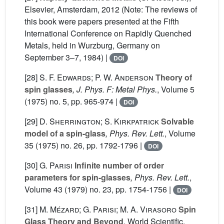
Elsevier, Amsterdam, 2012 (Note: The reviews of
this book were papers presented at the Fifth
International Conference on Rapidly Quenched
Metals, held in Wurzburg, Germany on
September 3–7, 1984) |
DOI
[28]
S. F. Edwards; P. W. Anderson
Theory of
spin glasses
, J. Phys. F: Metal Phys.
, Volume 5
(1975) no. 5, pp. 965-974 |
DOI
[29]
D. Sherrington; S. Kirkpatrick
Solvable
model of a spin-glass
, Phys. Rev. Lett.
, Volume
35
(1975) no. 26, pp. 1792-1796 |
DOI
[30]
G. Parisi
Infinite number of order
parameters for spin-glasses
, Phys. Rev. Lett.
,
Volume 43
(1979) no. 23, pp. 1754-1756 |
DOI
[31]
M. Mézard; G. Parisi; M. A. Virasoro
Spin
Glass Theory and Beyond
, World Scientific,