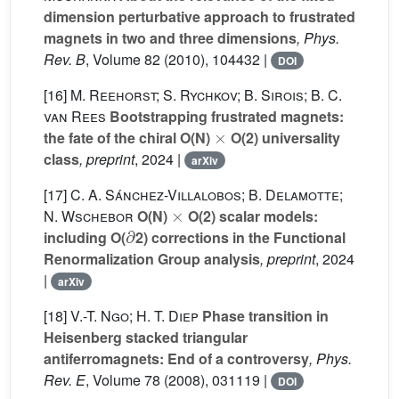
dimension perturbative approach to frustrated
magnets in two and three dimensions
, Phys.
Rev. B
, Volume 82
(2010), 104432 |
DOI
[16]
M. Reehorst; S. Rychkov; B. Sirois; B. C.
van Rees
Bootstrapping frustrated magnets:
×
the fate of the chiral O(N)
O(2) universality
class
, preprint
, 2024 |
arXiv
[17]
C. A. Sánchez-Villalobos; B. Delamotte;
×
N. Wschebor
O(N)
O(2) scalar models:
∂
including O(
2) corrections in the Functional
Renormalization Group analysis
, preprint
, 2024
|
arXiv
[18]
V.-T. Ngo; H. T. Diep
Phase transition in
Heisenberg stacked triangular
antiferromagnets: End of a controversy
, Phys.
Rev. E
, Volume 78
(2008), 031119 |
DOI