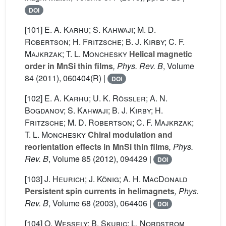
DOI
[101]
E. A. Karhu; S. Kahwaji; M. D.
Robertson; H. Fritzsche; B. J. Kirby; C. F.
Majkrzak; T. L. Monchesky
Helical magnetic
order in MnSi thin films
, Phys. Rev. B
, Volume
84
(2011), 060404(R) |
DOI
[102]
E. A. Karhu; U. K. Rößler; A. N.
Bogdanov; S. Kahwaji; B. J. Kirby; H.
Fritzsche; M. D. Robertson; C. F. Majkrzak;
T. L. Monchesky
Chiral modulation and
reorientation effects in MnSi thin films
, Phys.
Rev. B
, Volume 85
(2012), 094429 |
DOI
[103]
J. Heurich; J. König; A. H. MacDonald
Persistent spin currents in helimagnets
, Phys.
Rev. B
, Volume 68
(2003), 064406 |
DOI
[104]
O. Wessely; B. Skubic; L. Nordstrom