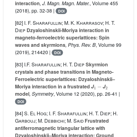
interaction
, J. Magn. Magn. Mater.
, Volume 455
(2018), pp. 32-38 |
DOI
[82]
I. F. Sharafullin; M. K. Kharrasov; H. T.
Diep
Dzyaloshinskii-Moriya interaction in
magneto-ferroelectric superlattices: Spin
waves and skyrmions
, Phys. Rev. B
, Volume 99
(2019), 214420 |
DOI
[83]
I.F. Sharafullin; H. T. Diep
Skyrmion
crystals and phase transitions in Magneto-
Ferroelectric superlattices: Dzyaloshinskii–
1
-
2
Moriya interaction in a frustrated
J
J
model
, Symmetry
, Volume 12
(2020), pp. 26-41 |
DOI
[84]
S. El Hog; I. F. Sharafullin; H. T. Diep; H.
Garbouj; M. Debbichi; M. Said
Frustrated
antiferromagnetic triangular lattice with
Dzyaloshinskii–Moriya interaction: Ground