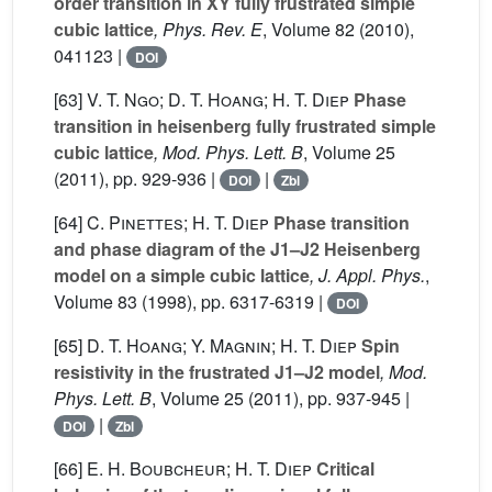
order transition in XY fully frustrated simple
cubic lattice
, Phys. Rev. E
, Volume 82
(2010),
041123 |
DOI
[63]
V. T. Ngo; D. T. Hoang; H. T. Diep
Phase
transition in heisenberg fully frustrated simple
cubic lattice
, Mod. Phys. Lett. B
, Volume 25
(2011), pp. 929-936 |
|
DOI
Zbl
[64]
C. Pinettes; H. T. Diep
Phase transition
and phase diagram of the J1–J2 Heisenberg
model on a simple cubic lattice
, J. Appl. Phys.
,
Volume 83
(1998), pp. 6317-6319 |
DOI
[65]
D. T. Hoang; Y. Magnin; H. T. Diep
Spin
resistivity in the frustrated J1–J2 model
, Mod.
Phys. Lett. B
, Volume 25
(2011), pp. 937-945 |
|
DOI
Zbl
[66]
E. H. Boubcheur; H. T. Diep
Critical