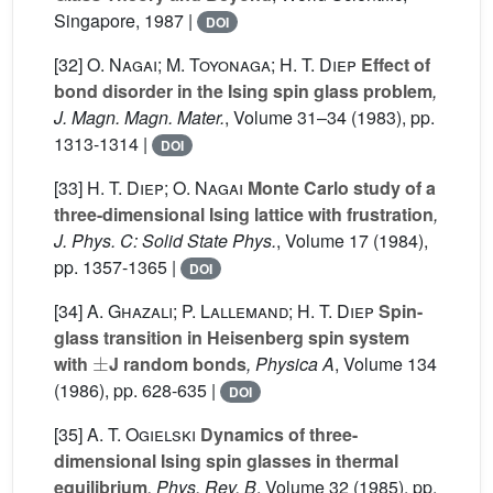
Singapore, 1987 |
DOI
[32]
O. Nagai; M. Toyonaga; H. T. Diep
Effect of
bond disorder in the Ising spin glass problem
,
J. Magn. Magn. Mater.
, Volume 31–34
(1983), pp.
1313-1314 |
DOI
[33]
H. T. Diep; O. Nagai
Monte Carlo study of a
three-dimensional Ising lattice with frustration
,
J. Phys. C: Solid State Phys.
, Volume 17
(1984),
pp. 1357-1365 |
DOI
[34]
A. Ghazali; P. Lallemand; H. T. Diep
Spin-
glass transition in Heisenberg spin system
±
with
J random bonds
, Physica A
, Volume 134
(1986), pp. 628-635 |
DOI
[35]
A. T. Ogielski
Dynamics of three-
dimensional Ising spin glasses in thermal
equilibrium
, Phys. Rev. B
, Volume 32
(1985), pp.