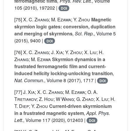
ferromagnetic films
, Phys. Rev. Lett.
, Volume
105
(2010), 197202 |
DOI
[75]
X. C. Zhang; M. Ezawa; Y. Zhou
Magnetic
skyrmion logic gates: conversion, duplication
and merging of skyrmions
, Sci. Rep.
, Volume 5
(2015), 9400 |
DOI
[76]
X. C. Zhang; J. Xia; Y. Zhou; X. Liu; H.
Zhang; M. Ezawa
Skyrmion dynamics in a
frustrated ferromagnetic film and current-
induced helicity locking-unlocking transition
,
Nat. Commun.
, Volume 8
(2017), 1717 |
DOI
[77]
J. Xia; X. C. Zhang; M. Ezawa; O. A.
Tretiakov; Z. Hou; W Wang; G. Zhao; X. Liu; H.
T. Diep; Y. Zhou
Current-driven skyrmionium
in a frustrated magnetic system
, Appl. Phys.
Lett.
, Volume 117
(2020), 012403 |
DOI