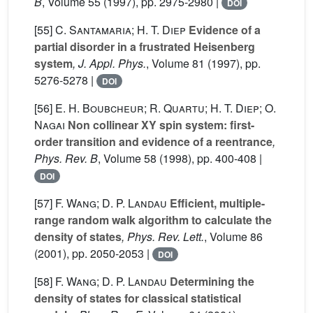
B
, Volume 55
(1997), pp. 2975-2980 |
DOI
[55]
C. Santamaria; H. T. Diep
Evidence of a
partial disorder in a frustrated Heisenberg
system
, J. Appl. Phys.
, Volume 81
(1997), pp.
5276-5278 |
DOI
[56]
E. H. Boubcheur; R. Quartu; H. T. Diep; O.
Nagai
Non collinear XY spin system: first-
order transition and evidence of a reentrance
,
Phys. Rev. B
, Volume 58
(1998), pp. 400-408 |
DOI
[57]
F. Wang; D. P. Landau
Efficient, multiple-
range random walk algorithm to calculate the
density of states
, Phys. Rev. Lett.
, Volume 86
(2001), pp. 2050-2053 |
DOI
[58]
F. Wang; D. P. Landau
Determining the
density of states for classical statistical