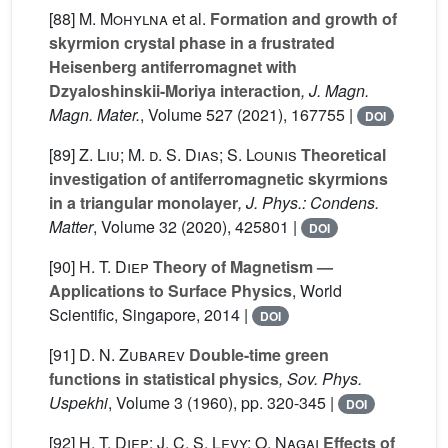
[88]
M. Mohylna
et al.
Formation and growth of
skyrmion crystal phase in a frustrated
Heisenberg antiferromagnet with
Dzyaloshinskii-Moriya interaction
, J. Magn.
Magn. Mater.
, Volume 527
(2021), 167755 |
DOI
[89]
Z. Liu; M. d. S. Dias; S. Lounis
Theoretical
investigation of antiferromagnetic skyrmions
in a triangular monolayer
, J. Phys.: Condens.
Matter
, Volume 32
(2020), 425801 |
DOI
[90]
H. T. Diep
Theory of Magnetism —
Applications to Surface Physics
, World
Scientific, Singapore, 2014 |
DOI
[91]
D. N. Zubarev
Double-time green
functions in statistical physics
, Sov. Phys.
Uspekhi
, Volume 3
(1960), pp. 320-345 |
DOI
[92]
H. T. Diep; J. C. S. Levy; O. Nagai
Effects of