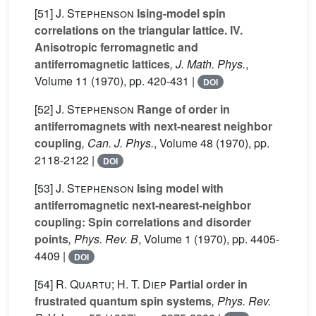
[51]
J. Stephenson
Ising-model spin
correlations on the triangular lattice. IV.
Anisotropic ferromagnetic and
antiferromagnetic lattices
, J. Math. Phys.
,
Volume 11
(1970), pp. 420-431 |
DOI
[52]
J. Stephenson
Range of order in
antiferromagnets with next-nearest neighbor
coupling
, Can. J. Phys.
, Volume 48
(1970), pp.
2118-2122 |
DOI
[53]
J. Stephenson
Ising model with
antiferromagnetic next-nearest-neighbor
coupling: Spin correlations and disorder
points
, Phys. Rev. B
, Volume 1
(1970), pp. 4405-
4409 |
DOI
[54]
R. Quartu; H. T. Diep
Partial order in
frustrated quantum spin systems
, Phys. Rev.