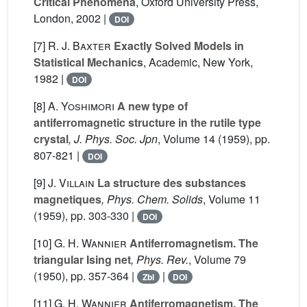
Critical Phenomena
, Oxford University Press,
London, 2002 |
DOI
[7]
R. J. Baxter
Exactly Solved Models in
Statistical Mechanics
, Academic, New York,
1982 |
DOI
[8]
A. Yoshimori
A new type of
antiferromagnetic structure in the rutile type
crystal
, J. Phys. Soc. Jpn
, Volume 14
(1959), pp.
807-821 |
DOI
[9]
J. Villain
La structure des substances
magnetiques
, Phys. Chem. Solids
, Volume 11
(1959), pp. 303-330 |
DOI
[10]
G. H. Wannier
Antiferromagnetism. The
triangular Ising net
, Phys. Rev.
, Volume 79
(1950), pp. 357-364 |
|
Zbl
DOI
[11]
G. H. Wannier
Antiferromagnetism. The