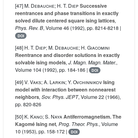
[47]
M. Debauche; H. T. Diep
Successive
reentrances and phase transitions in exactly
solved dilute centered square ising lattices
,
Phys. Rev. B
, Volume 46
(1992), pp. 8214-8218 |
DOI
[48]
H. T. Diep; M. Debauche; H. Giacomini
Reentrance and disorder solutions in exactly
solvable ising models
, J. Magn. Magn. Mater.
,
Volume 104
(1992), pp. 184-186 |
DOI
[49]
V. Vaks; A. Larkin; Y. Ovchinnikov
Ising
model with interaction between nonnearest
neighbors
, Sov. Phys. JEPT
, Volume 22
(1966),
pp. 820-826
[50]
K. Kano; S. Naya
Antiferromagnetism. The
Kagomé Ising net
, Prog. Theor. Phys.
, Volume
10
(1953), pp. 158-172 |
DOI