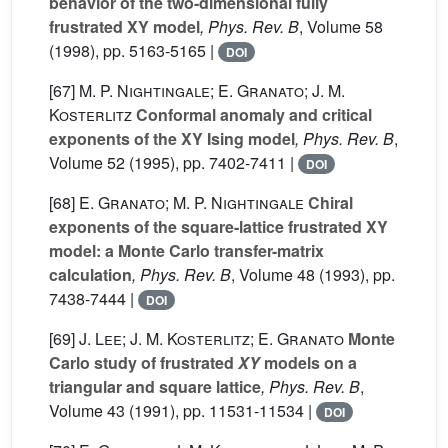
behavior of the two-dimensional fully
frustrated XY model
, Phys. Rev. B
, Volume 58
(1998), pp. 5163-5165 |
DOI
[67]
M. P. Nightingale; E. Granato; J. M.
Kosterlitz
Conformal anomaly and critical
exponents of the XY Ising model
, Phys. Rev. B
,
Volume 52
(1995), pp. 7402-7411 |
DOI
[68]
E. Granato; M. P. Nightingale
Chiral
exponents of the square-lattice frustrated XY
model: a Monte Carlo transfer-matrix
calculation
, Phys. Rev. B
, Volume 48
(1993), pp.
7438-7444 |
DOI
[69]
J. Lee; J. M. Kosterlitz; E. Granato
Monte
Carlo study of frustrated
XY
models on a
triangular and square lattice
, Phys. Rev. B
,
Volume 43
(1991), pp. 11531-11534 |
DOI