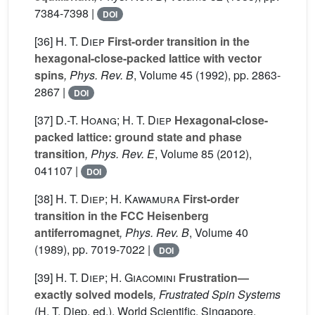
7384-7398 |
DOI
[36]
H. T. Diep
First-order transition in the
hexagonal-close-packed lattice with vector
spins
, Phys. Rev. B
, Volume 45
(1992), pp. 2863-
2867 |
DOI
[37]
D.-T. Hoang; H. T. Diep
Hexagonal-close-
packed lattice: ground state and phase
transition
, Phys. Rev. E
, Volume 85
(2012),
041107 |
DOI
[38]
H. T. Diep; H. Kawamura
First-order
transition in the FCC Heisenberg
antiferromagnet
, Phys. Rev. B
, Volume 40
(1989), pp. 7019-7022 |
DOI
[39]
H. T. Diep; H. Giacomini
Frustration—
exactly solved models
, Frustrated Spin Systems
(H. T. Diep, ed.), World Scientific, Singapore,