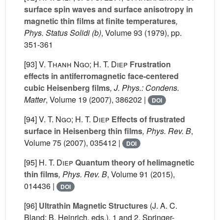
surface spin waves and surface anisotropy in
magnetic thin films at finite temperatures
,
Phys. Status Solidi (b)
, Volume 93
(1979), pp.
351-361
[93]
V. Thanh Ngo; H. T. Diep
Frustration
effects in antiferromagnetic face-centered
cubic Heisenberg films
, J. Phys.: Condens.
Matter
, Volume 19
(2007), 386202 |
DOI
[94]
V. T. Ngo; H. T. Diep
Effects of frustrated
surface in Heisenberg thin films
, Phys. Rev. B
,
Volume 75
(2007), 035412 |
DOI
[95]
H. T. Diep
Quantum theory of helimagnetic
thin films
, Phys. Rev. B
, Volume 91
(2015),
014436 |
DOI
[96]
Ultrathin Magnetic Structures
(J. A. C.
Bland; B. Heinrich, eds.)
, 1 and 2
, Springer-