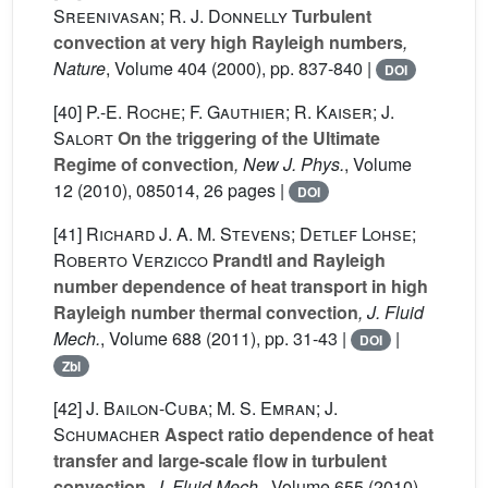
Sreenivasan; R. J. Donnelly
Turbulent
convection at very high Rayleigh numbers
,
Nature
, Volume 404
(2000), pp. 837-840 |
DOI
[40]
P.-E. Roche; F. Gauthier; R. Kaiser; J.
Salort
On the triggering of the Ultimate
Regime of convection
, New J. Phys.
, Volume
12
(2010), 085014, 26 pages |
DOI
[41]
Richard J. A. M. Stevens; Detlef Lohse;
Roberto Verzicco
Prandtl and Rayleigh
number dependence of heat transport in high
Rayleigh number thermal convection
, J. Fluid
Mech.
, Volume 688
(2011), pp. 31-43 |
|
DOI
Zbl
[42]
J. Bailon-Cuba; M. S. Emran; J.
Schumacher
Aspect ratio dependence of heat
transfer and large-scale flow in turbulent
convection
, J. Fluid Mech.
, Volume 655
(2010),