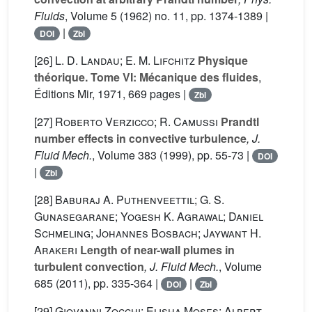
Fluids
, Volume 5
(1962) no. 11, pp. 1374-1389 |
|
DOI
Zbl
[26]
L. D. Landau; E. M. Lifchitz
Physique
théorique. Tome VI: Mécanique des fluides
,
Éditions Mir, 1971, 669 pages |
Zbl
[27]
Roberto Verzicco; R. Camussi
Prandtl
number effects in convective turbulence
, J.
Fluid Mech.
, Volume 383
(1999), pp. 55-73 |
DOI
|
Zbl
[28]
Baburaj A. Puthenveettil; G. S.
Gunasegarane; Yogesh K. Agrawal; Daniel
Schmeling; Johannes Bosbach; Jaywant H.
Arakeri
Length of near-wall plumes in
turbulent convection
, J. Fluid Mech.
, Volume
685
(2011), pp. 335-364 |
|
DOI
Zbl
[29]
Giovanni Zocchi; Elisha Moses; Albert