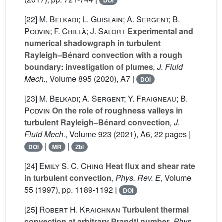
DOI
[22]
M. Belkadi; L. Guislain; A. Sergent; B.
Podvin; F. Chillà; J. Salort
Experimental and
numerical shadowgraph in turbulent
Rayleigh–Bénard convection with a rough
boundary: investigation of plumes
, J. Fluid
Mech.
, Volume 895
(2020), A7 |
DOI
[23]
M. Belkadi; A. Sergent; Y. Fraigneau; B.
Podvin
On the role of roughness valleys in
turbulent Rayleigh–Bénard convection
, J.
Fluid Mech.
, Volume 923
(2021), A6, 22 pages |
|
|
DOI
MR
Zbl
[24]
Emily S. C. Ching
Heat flux and shear rate
in turbulent convection
, Phys. Rev. E
, Volume
55
(1997), pp. 1189-1192 |
DOI
[25]
Robert H. Kraichnan
Turbulent thermal
convection at arbitrary Prandtl number
, Phys.