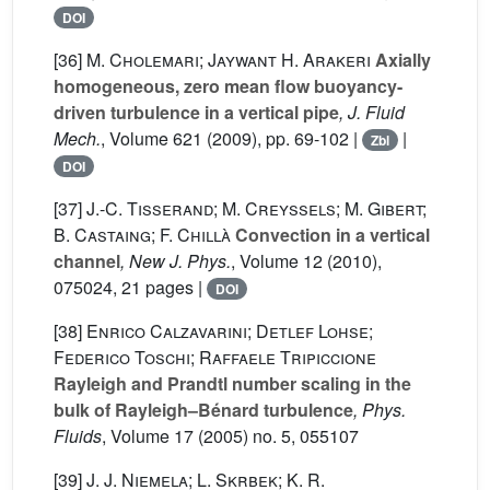
DOI
[36]
M. Cholemari; Jaywant H. Arakeri
Axially
homogeneous, zero mean flow buoyancy-
driven turbulence in a vertical pipe
, J. Fluid
Mech.
, Volume 621
(2009), pp. 69-102 |
|
Zbl
DOI
[37]
J.-C. Tisserand; M. Creyssels; M. Gibert;
B. Castaing; F. Chillà
Convection in a vertical
channel
, New J. Phys.
, Volume 12
(2010),
075024, 21 pages |
DOI
[38]
Enrico Calzavarini; Detlef Lohse;
Federico Toschi; Raffaele Tripiccione
Rayleigh and Prandtl number scaling in the
bulk of Rayleigh–Bénard turbulence
, Phys.
Fluids
, Volume 17
(2005) no. 5, 055107
[39]
J. J. Niemela; L. Skrbek; K. R.