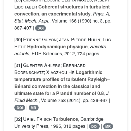
Libchaber
Coherent structures in turbulent
convection, an experimental study
, Phys. A:
Stat. Mech. Appl.
, Volume 166
(1990) no. 3, pp.
387-407 |
DOI
[30]
Étienne Guyon; Jean-Pierre Hulin; Luc
Petit
Hydrodynamique physique
, Savoirs
actuels
, EDP Sciences, 2012, 724 pages
[31]
Guenter Ahlers; Eberhard
Bodenschatz; Xiaozhou He
Logarithmic
temperature profiles of turbulent Rayleigh–
Bénard convection in the classical and
ultimate state for a Prandtl number of 0.8
, J.
Fluid Mech.
, Volume 758
(2014), pp. 436-467 |
|
DOI
MR
[32]
Uriel Frisch
Turbulence
, Cambridge
University Press, 1995, 312 pages |
|
DOI
MR