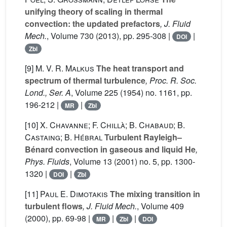
unifying theory of scaling in thermal
convection: the updated prefactors
, J. Fluid
Mech.
, Volume 730
(2013), pp. 295-308 |
|
DOI
Zbl
[9]
M. V. R. Malkus
The heat transport and
spectrum of thermal turbulence
, Proc. R. Soc.
Lond., Ser. A
, Volume 225
(1954) no. 1161, pp.
196-212 |
|
MR
Zbl
[10]
X. Chavanne; F. Chillà; B. Chabaud; B.
Castaing; B. Hébral
Turbulent Rayleigh–
Bénard convection in gaseous and liquid He
,
Phys. Fluids
, Volume 13
(2001) no. 5, pp. 1300-
1320 |
|
DOI
Zbl
[11]
Paul E. Dimotakis
The mixing transition in
turbulent flows
, J. Fluid Mech.
, Volume 409
(2000), pp. 69-98 |
|
|
MR
Zbl
DOI