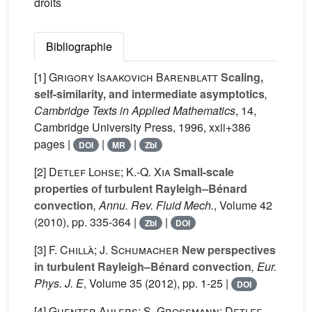
droits
Bibliographie
[1]
Grigory Isaakovich Barenblatt
Scaling,
self-similarity, and intermediate asymptotics
,
Cambridge Texts in Applied Mathematics
, 14
,
Cambridge University Press, 1996, xxii+386
pages |
|
|
DOI
MR
Zbl
[2]
Detlef Lohse; K.-Q. Xia
Small-scale
properties of turbulent Rayleigh–Bénard
convection
, Annu. Rev. Fluid Mech.
, Volume 42
(2010), pp. 335-364 |
|
Zbl
DOI
[3]
F. Chillà; J. Schumacher
New perspectives
in turbulent Rayleigh–Bénard convection
, Eur.
Phys. J. E
, Volume 35
(2012), pp. 1-25 |
DOI
[4]
Guenter Ahlers; S. Grossmann; Detlef