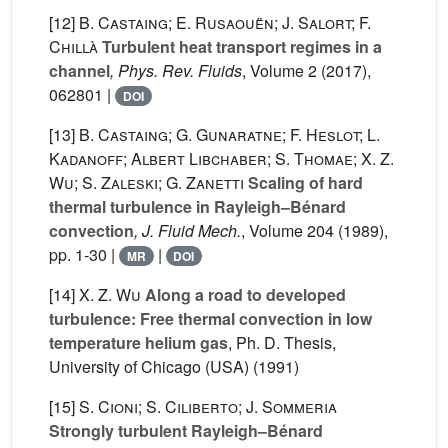
[12]
B. Castaing; E. Rusaouën; J. Salort; F.
Chillà
Turbulent heat transport regimes in a
channel
, Phys. Rev. Fluids
, Volume 2
(2017),
062801 |
DOI
[13]
B. Castaing; G. Gunaratne; F. Heslot; L.
Kadanoff; Albert Libchaber; S. Thomae; X. Z.
Wu; S. Zaleski; G. Zanetti
Scaling of hard
thermal turbulence in Rayleigh–Bénard
convection
, J. Fluid Mech.
, Volume 204
(1989),
pp. 1-30 |
|
MR
DOI
[14]
X. Z. Wu
Along a road to developed
turbulence: Free thermal convection in low
temperature helium gas
, Ph. D. Thesis,
University of Chicago (USA) (1991)
[15]
S. Cioni; S. Ciliberto; J. Sommeria
Strongly turbulent Rayleigh–Bénard