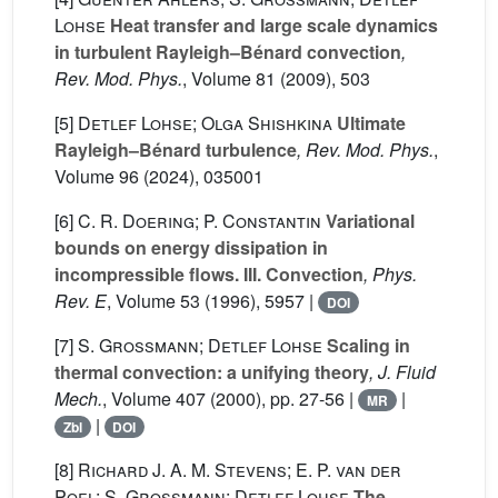
Lohse
Heat transfer and large scale dynamics
in turbulent Rayleigh–Bénard convection
,
Rev. Mod. Phys.
, Volume 81
(2009), 503
[5]
Detlef Lohse; Olga Shishkina
Ultimate
Rayleigh–Bénard turbulence
, Rev. Mod. Phys.
,
Volume 96
(2024), 035001
[6]
C. R. Doering; P. Constantin
Variational
bounds on energy dissipation in
incompressible flows. III. Convection
, Phys.
Rev. E
, Volume 53
(1996), 5957 |
DOI
[7]
S. Grossmann; Detlef Lohse
Scaling in
thermal convection: a unifying theory
, J. Fluid
Mech.
, Volume 407
(2000), pp. 27-56 |
|
MR
|
Zbl
DOI
[8]
Richard J. A. M. Stevens; E. P. van der
Poel; S. Grossmann; Detlef Lohse
The