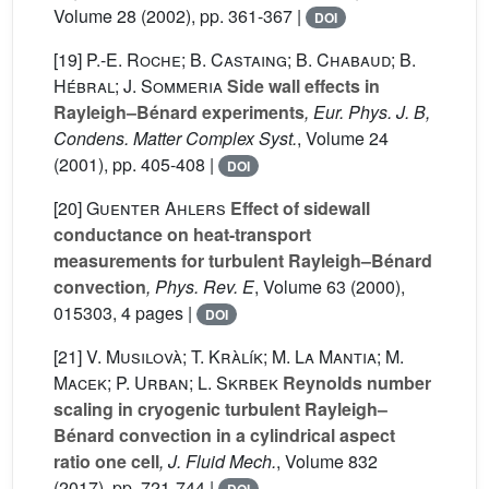
Volume 28
(2002), pp. 361-367 |
DOI
[19]
P.-E. Roche; B. Castaing; B. Chabaud; B.
Hébral; J. Sommeria
Side wall effects in
Rayleigh–Bénard experiments
, Eur. Phys. J. B,
Condens. Matter Complex Syst.
, Volume 24
(2001), pp. 405-408 |
DOI
[20]
Guenter Ahlers
Effect of sidewall
conductance on heat-transport
measurements for turbulent Rayleigh–Bénard
convection
, Phys. Rev. E
, Volume 63
(2000),
015303, 4 pages |
DOI
[21]
V. Musilovà; T. Kràlík; M. La Mantia; M.
Macek; P. Urban; L. Skrbek
Reynolds number
scaling in cryogenic turbulent Rayleigh–
Bénard convection in a cylindrical aspect
ratio one cell
, J. Fluid Mech.
, Volume 832
(2017), pp. 721-744 |