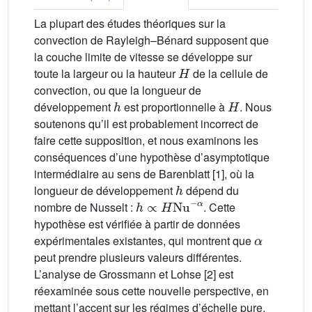
La plupart des études théoriques sur la
convection de Rayleigh–Bénard supposent que
la couche limite de vitesse se développe sur
H
toute la largeur ou la hauteur
de la cellule de
convection, ou que la longueur de
h
H
développement
est proportionnelle à
. Nous
soutenons qu’il est probablement incorrect de
faire cette supposition, et nous examinons les
conséquences d’une hypothèse d’asymptotique
intermédiaire au sens de Barenblatt [1], où la
h
longueur de développement
dépend du
h
∝
H
Nu
−
α
nombre de Nusselt :
. Cette
hypothèse est vérifiée à partir de données
α
expérimentales existantes, qui montrent que
peut prendre plusieurs valeurs différentes.
L’analyse de Grossmann et Lohse [2] est
réexaminée sous cette nouvelle perspective, en
mettant l’accent sur les régimes d’échelle pure.