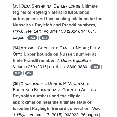
[33]
Olga Shishkina; Detlef Lohse
Ultimate
regime of Rayleigh–Bénard turbulence:
subregimes and their scaling relations for the
Nusselt vs Rayleigh and Prandtl numbers
,
Phys. Rev. Lett.
, Volume 133
(2024), 144001, 7
pages |
|
DOI
MR
[34]
Antoine Choffrut; Camilla Nobili; Felix
Otto
Upper bounds on Nusselt number at
finite Prandtl number
, J. Differ. Equations
,
Volume 260
(2016) no. 4, pp. 3860-3880 |
|
DOI
|
MR
Zbl
[35]
Xiaozhou He; Dennis P. M. van Gils;
Eberhard Bodenschatz; Guenter Ahlers
Reynolds numbers and the elliptic
approximation near the ultimate state of
turbulent Rayleigh–Bénard convection
, New
J. Phys.
, Volume 17
(2015), 063028, 26 pages |