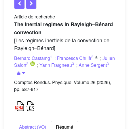
Article de recherche
The inertial regimes in Rayleigh–Bénard
convection
[Les régimes inertiels de la convection de
Rayleigh–Bénard]
1
2
Bernard Castaing
;
Francesca Chillà
;
Julien
2
3
3
Salort
;
Yann Fraigneau
;
Anne Sergent
Comptes Rendus. Physique, Volume 26 (2025),
pp. 587-617
Abstract (VO)
Résumé