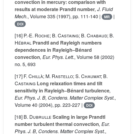
convection in mercury: comparison with
results at moderate Prandtl number
, J. Fluid
Mech.
, Volume 335
(1997), pp. 111-140 |
|
MR
DOI
[16]
P.-E. Roche; B. Castaing; B. Chabaud; B.
Hébral
Prandtl and Rayleigh numbers
dependences in Rayleigh–Bénard
convection
, Eur. Phys. Lett.
, Volume 58
(2002)
no. 5, 693
[17]
F. Chillà; M. Rastello; S. Chaumat; B.
Castaing
Long relaxation times and tilt
sensitivity in Rayleigh–Bénard turbulence
,
Eur. Phys. J. B, Condens. Matter Complex Syst.
,
Volume 40
(2004), pp. 223-227 |
DOI
[18]
B. Dubrulle
Scaling in large Prandtl
number turbulent thermal convection
, Eur.
Phys. J. B, Condens. Matter Complex Syst.
,