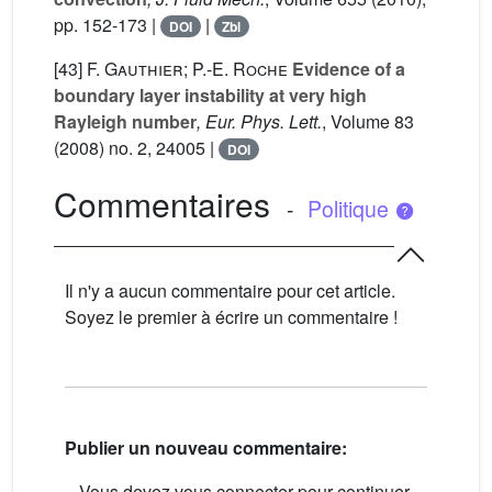
pp. 152-173 |
|
DOI
Zbl
[43]
F. Gauthier; P.-E. Roche
Evidence of a
boundary layer instability at very high
Rayleigh number
, Eur. Phys. Lett.
, Volume 83
(2008) no. 2, 24005 |
DOI
Commentaires
-
Politique
Il n'y a aucun commentaire pour cet article.
Soyez le premier à écrire un commentaire !
Publier un nouveau commentaire:
Vous devez vous connecter pour continuer.