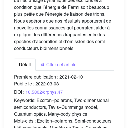
de l’écrantage dynamique des excitons et à
condition que l’énergie de Fermi soit beaucoup
plus petite que l’énergie de liaison des trions.
Nous espérons que nos résultats apporteront de
nouvelles connaissances qui pourraient aider à
expliquer les différences frappantes entre les
spectres d’absorption et d’émission des semi-
conducteurs bidimensionnels.
Détail
Citer cet article
Première publication :
2021-02-10
Publié le :
2022-03-08
DOI :
10.5802/crphys.47
Keywords:
Exciton–polarons, Two-dimensional
semiconductors, Tavis–Cummings model,
Quantum optics, Many-body physics
Mots-clés :
Exciton–polarons, Semi-conducteurs
bidimensionnels, Modèle de Tavis–Cummings,