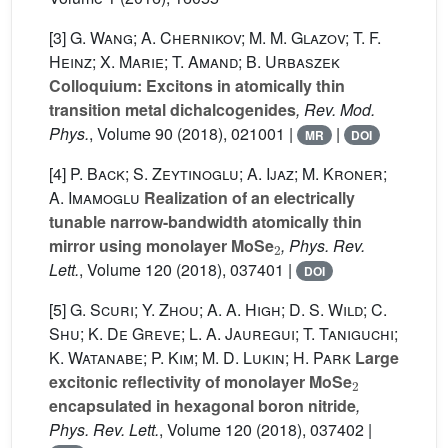
[3]
G. Wang; A. Chernikov; M. M. Glazov; T. F.
Heinz; X. Marie; T. Amand; B. Urbaszek
Colloquium: Excitons in atomically thin
transition metal dichalcogenides
, Rev. Mod.
Phys.
, Volume 90
(2018), 021001 |
|
MR
DOI
[4]
P. Back; S. Zeytinoglu; A. Ijaz; M. Kroner;
A. Imamoglu
Realization of an electrically
tunable narrow-bandwidth atomically thin
2
mirror using monolayer MoSe
, Phys. Rev.
Lett.
, Volume 120
(2018), 037401 |
DOI
[5]
G. Scuri; Y. Zhou; A. A. High; D. S. Wild; C.
Shu; K. De Greve; L. A. Jauregui; T. Taniguchi;
K. Watanabe; P. Kim; M. D. Lukin; H. Park
Large
2
excitonic reflectivity of monolayer MoSe
encapsulated in hexagonal boron nitride
,
Phys. Rev. Lett.
, Volume 120
(2018), 037402 |