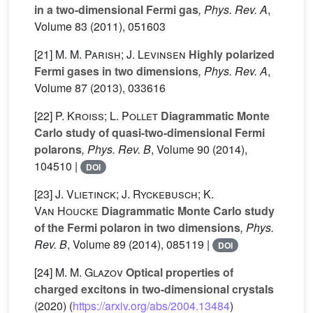
in a two-dimensional Fermi gas
, Phys. Rev. A
,
Volume 83
(2011), 051603
[21]
M. M. Parish; J. Levinsen
Highly polarized
Fermi gases in two dimensions
, Phys. Rev. A
,
Volume 87
(2013), 033616
[22]
P. Kroiss; L. Pollet
Diagrammatic Monte
Carlo study of quasi-two-dimensional Fermi
polarons
, Phys. Rev. B
, Volume 90
(2014),
104510 |
DOI
[23]
J. Vlietinck; J. Ryckebusch; K.
Van Houcke
Diagrammatic Monte Carlo study
of the Fermi polaron in two dimensions
, Phys.
Rev. B
, Volume 89
(2014), 085119 |
DOI
[24]
M. M. Glazov
Optical properties of
charged excitons in two-dimensional crystals
(2020) (
https://arxiv.org/abs/2004.13484
)