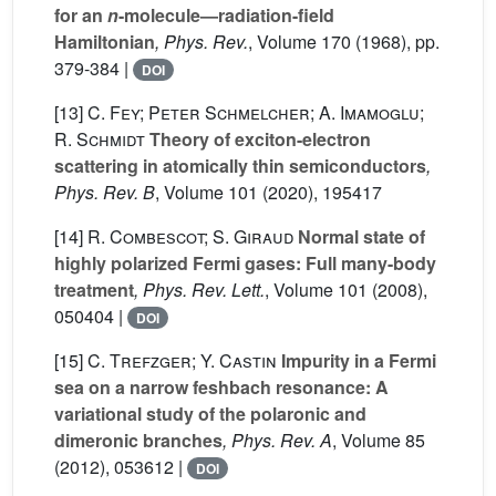
for an
n
-molecule—radiation-field
Hamiltonian
, Phys. Rev.
, Volume 170
(1968), pp.
379-384 |
DOI
[13]
C. Fey; Peter Schmelcher; A. Imamoglu;
R. Schmidt
Theory of exciton-electron
scattering in atomically thin semiconductors
,
Phys. Rev. B
, Volume 101
(2020), 195417
[14]
R. Combescot; S. Giraud
Normal state of
highly polarized Fermi gases: Full many-body
treatment
, Phys. Rev. Lett.
, Volume 101
(2008),
050404 |
DOI
[15]
C. Trefzger; Y. Castin
Impurity in a Fermi
sea on a narrow feshbach resonance: A
variational study of the polaronic and
dimeronic branches
, Phys. Rev. A
, Volume 85
(2012), 053612 |
DOI