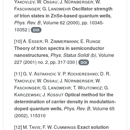
Yakovlev; W. Ossau; J. Nürnberger; W.
Faschinger; G. Landwehr
Oscillator strength
of trion states in ZnSe-based quantum wells
,
Phys. Rev. B
, Volume 62
(2000), pp. 10345-
10352 |
DOI
[10]
A. Esser; R. Zimmermann; E. Runge
Theory of trion spectra in semiconductor
nanostructures
, Phys. Status Solidi (b)
, Volume
227
(2001) no. 2, pp. 317-330 |
DOI
[11]
G. V. Astakhov; V. P. Kochereshko; D. R.
Yakovlev; W. Ossau; J. Nürnberger; W.
Faschinger; G. Landwehr; T. Wojtowicz; G.
Karczewski; J. Kossut
Optical method for the
determination of carrier density in modulation-
doped quantum wells
, Phys. Rev. B
, Volume 65
(2002), 115310
[12]
M. Tavis; F. W. Cummings
Exact solution