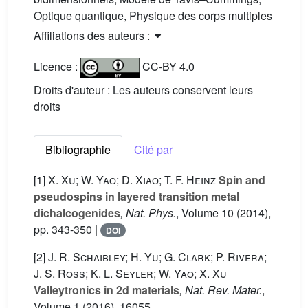
Optique quantique, Physique des corps multiples
Affiliations des auteurs :
Licence :
CC-BY 4.0
Droits d'auteur : Les auteurs conservent leurs
droits
Bibliographie
Cité par
[1]
X. Xu; W. Yao; D. Xiao; T. F. Heinz
Spin and
pseudospins in layered transition metal
dichalcogenides
, Nat. Phys.
, Volume 10
(2014),
pp. 343-350 |
DOI
[2]
J. R. Schaibley; H. Yu; G. Clark; P. Rivera;
J. S. Ross; K. L. Seyler; W. Yao; X. Xu
Valleytronics in 2d materials
, Nat. Rev. Mater.
,
Volume 1
(2016), 16055