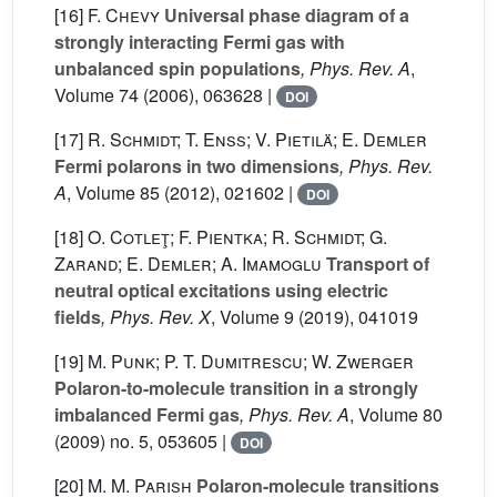
[16]
F. Chevy
Universal phase diagram of a
strongly interacting Fermi gas with
unbalanced spin populations
, Phys. Rev. A
,
Volume 74
(2006), 063628 |
DOI
[17]
R. Schmidt; T. Enss; V. Pietilä; E. Demler
Fermi polarons in two dimensions
, Phys. Rev.
A
, Volume 85
(2012), 021602 |
DOI
[18]
O. Cotleţ; F. Pientka; R. Schmidt; G.
Zarand; E. Demler; A. Imamoglu
Transport of
neutral optical excitations using electric
fields
, Phys. Rev. X
, Volume 9
(2019), 041019
[19]
M. Punk; P. T. Dumitrescu; W. Zwerger
Polaron-to-molecule transition in a strongly
imbalanced Fermi gas
, Phys. Rev. A
, Volume 80
(2009) no. 5, 053605 |
DOI
[20]
M. M. Parish
Polaron-molecule transitions