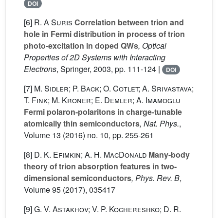
DOI
[6]
R. A Suris
Correlation between trion and
hole in Fermi distribution in process of trion
photo-excitation in doped QWs
, Optical
Properties of 2D Systems with Interacting
Electrons
, Springer, 2003, pp. 111-124 |
DOI
[7]
M. Sidler; P. Back; O. Cotlet; A. Srivastava;
T. Fink; M. Kroner; E. Demler; A. Imamoglu
Fermi polaron-polaritons in charge-tunable
atomically thin semiconductors
, Nat. Phys.
,
Volume 13
(2016) no. 10, pp. 255-261
[8]
D. K. Efimkin; A. H. MacDonald
Many-body
theory of trion absorption features in two-
dimensional semiconductors
, Phys. Rev. B
,
Volume 95
(2017), 035417
[9]
G. V. Astakhov; V. P. Kochereshko; D. R.