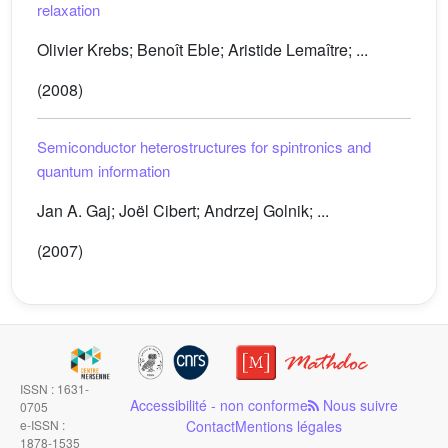
relaxation
Olivier Krebs; Benoît Eble; Aristide Lemaître; ...
(2008)
Semiconductor heterostructures for spintronics and
quantum information
Jan A. Gaj; Joël Cibert; Andrzej Golnik; ...
(2007)
ISSN : 1631-
Accessibilité - non conforme
Nous suivre
0705
e-ISSN :
Contact
Mentions légales
1878-1535