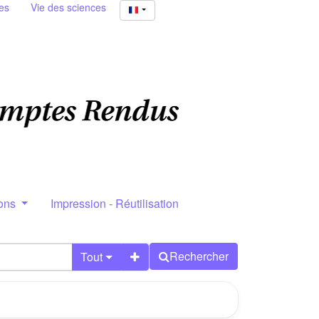
es
Vie des sciences
ions
Impression - Réutilisation
Rechercher
Tout