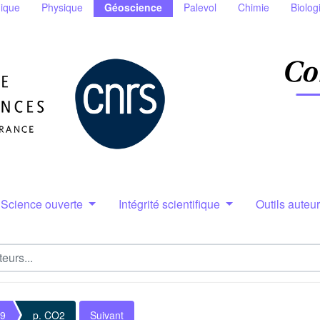
ique
Physique
Géoscience
Palevol
Chimie
Biolog
Science ouverte
Intégrité scientifique
Outils auteu
 9
p. CO2
Suivant