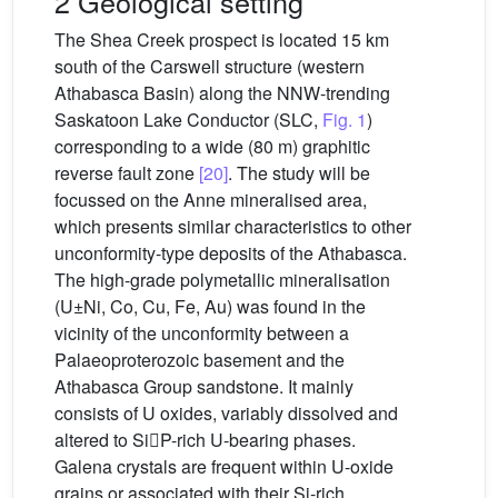
2 Geological setting
The Shea Creek prospect is located 15 km
south of the Carswell structure (western
Athabasca Basin) along the NNW-trending
Saskatoon Lake Conductor (SLC,
Fig. 1
)
corresponding to a wide (80 m) graphitic
reverse fault zone
[20]
. The study will be
focussed on the Anne mineralised area,
which presents similar characteristics to other
unconformity-type deposits of the Athabasca.
The high-grade polymetallic mineralisation
(U±Ni, Co, Cu, Fe, Au) was found in the
vicinity of the unconformity between a
Palaeoproterozoic basement and the
Athabasca Group sandstone. It mainly
consists of U oxides, variably dissolved and
altered to SiP-rich U-bearing phases.
Galena crystals are frequent within U-oxide
grains or associated with their Si-rich