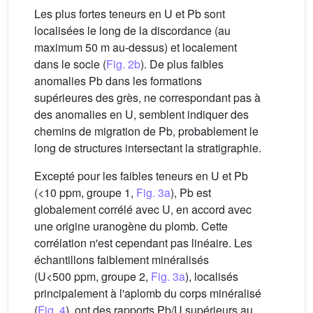
Les plus fortes teneurs en U et Pb sont
localisées le long de la discordance (au
maximum 50 m au-dessus) et localement
dans le socle (
Fig. 2b
). De plus faibles
anomalies Pb dans les formations
supérieures des grès, ne correspondant pas à
des anomalies en U, semblent indiquer des
chemins de migration de Pb, probablement le
long de structures intersectant la stratigraphie.
Excepté pour les faibles teneurs en U et Pb
(<10 ppm, groupe 1,
Fig. 3a
), Pb est
globalement corrélé avec U, en accord avec
une origine uranogène du plomb. Cette
corrélation n'est cependant pas linéaire. Les
échantillons faiblement minéralisés
(U<500 ppm, groupe 2,
Fig. 3a
), localisés
principalement à l'aplomb du corps minéralisé
(
Fig. 4
), ont des rapports Pb/U supérieurs au