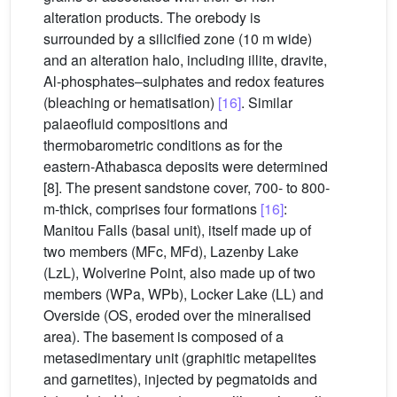
alteration products. The orebody is
surrounded by a silicified zone (10 m wide)
and an alteration halo, including illite, dravite,
Al-phosphates–sulphates and redox features
(bleaching or hematisation)
[16]
. Similar
palaeofluid compositions and
thermobarometric conditions as for the
eastern-Athabasca deposits were determined
[8]. The present sandstone cover, 700- to 800-
m-thick, comprises four formations
[16]
:
Manitou Falls (basal unit), itself made up of
two members (MFc, MFd), Lazenby Lake
(LzL), Wolverine Point, also made up of two
members (WPa, WPb), Locker Lake (LL) and
Overside (OS, eroded over the mineralised
area). The basement is composed of a
metasedimentary unit (graphitic metapelites
and garnetites), injected by pegmatoids and