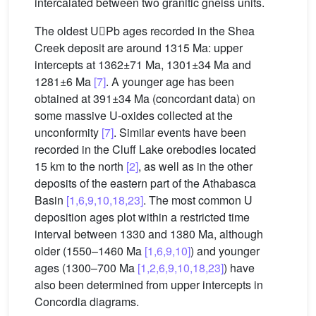
intercalated between two granitic gneiss units.
The oldest UPb ages recorded in the Shea
Creek deposit are around 1315 Ma: upper
intercepts at 1362±71 Ma, 1301±34 Ma and
1281±6 Ma
[7]
. A younger age has been
obtained at 391±34 Ma (concordant data) on
some massive U-oxides collected at the
unconformity
[7]
. Similar events have been
recorded in the Cluff Lake orebodies located
15 km to the north
[2]
, as well as in the other
deposits of the eastern part of the Athabasca
Basin
[1,6,9,10,18,23]
. The most common U
deposition ages plot within a restricted time
interval between 1330 and 1380 Ma, although
older (1550–1460 Ma
[1,6,9,10]
) and younger
ages (1300–700 Ma
[1,2,6,9,10,18,23]
) have
also been determined from upper intercepts in
Concordia diagrams.