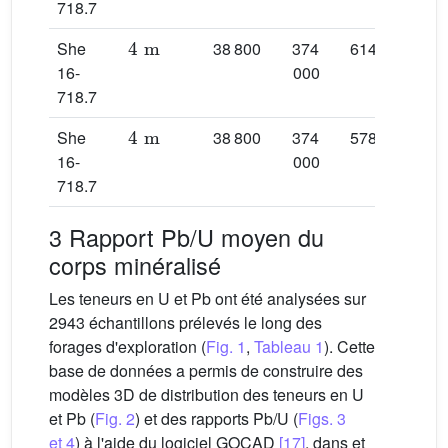
718.7
4
m
She
38 800
374
6149 ± 3
16-
000
718.7
4
m
She
38 800
374
5787 ± 8
16-
000
718.7
3 Rapport Pb/U moyen du
corps minéralisé
Les teneurs en U et Pb ont été analysées sur
2943 échantillons prélevés le long des
forages d'exploration (
Fig. 1
,
Tableau 1
). Cette
base de données a permis de construire des
modèles 3D de distribution des teneurs en U
et Pb (
Fig. 2
) et des rapports Pb/U (
Figs. 3
et 4
) à l'aide du logiciel GOCAD
[17]
, dans et