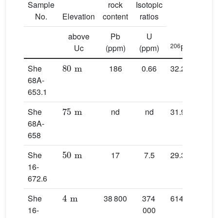
Sample
rock
Isotopic
No.
Elevation
content
ratios
above
Pb
U
206
204
Uc
(ppm)
(ppm)
Pb/
Pb
80
m
She
186
0.66
32.264 ± 3
68A-
653.1
75
m
She
nd
nd
31.945 ± 12
68A-
658
50
m
She
17
7.5
29.396 ± 2
16-
672.6
4
m
She
38 800
374
6140 ± 19
16-
000