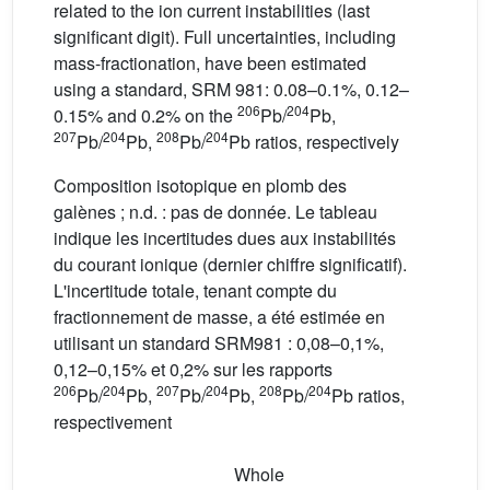
related to the ion current instabilities (last
significant digit). Full uncertainties, including
mass-fractionation, have been estimated
using a standard, SRM 981: 0.08–0.1%, 0.12–
206
204
0.15% and 0.2% on the
Pb/
Pb,
207
204
208
204
Pb/
Pb,
Pb/
Pb ratios, respectively
Composition isotopique en plomb des
galènes ; n.d. : pas de donnée. Le tableau
indique les incertitudes dues aux instabilités
du courant ionique (dernier chiffre significatif).
L'incertitude totale, tenant compte du
fractionnement de masse, a été estimée en
utilisant un standard SRM981 : 0,08–0,1%,
0,12–0,15% et 0,2% sur les rapports
206
204
207
204
208
204
Pb/
Pb,
Pb/
Pb,
Pb/
Pb ratios,
respectivement
Whole