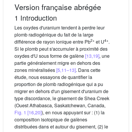
Version française abrégée
1 Introduction
Les oxydes d'uranium tendent à perdre leur
plomb radiogénique du fait de la large
2+
4+
différence de rayon ionique entre Pb
et U
.
Si le plomb peut s'accumuler à proximité des
oxydes d'U sous forme de galène
[13,19]
, une
partie généralement migre en dehors des
zones minéralisées
[5,11–13]
. Dans cette
étude, nous essayons de quantifier la
proportion de plomb radiogénique qui a pu
migrer en dehors d'un gisement d'uranium de
type discordance, le gisement de Shea Creek
(Ouest Athabasca, Saskatchewan, Canada,
Fig. 1
[16,20]
), en nous appuyant sur : (1) la
composition isotopique de galènes
distribuées dans et autour du gisement, (2) le