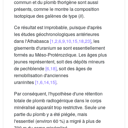
commun et du plomb thorigène sont aussi
présents, comme le montre la composition
isotopique des galènes de type (
ii
).
Ce résultat est improbable, puisque d'après
les études géochronologiques antérieures
dans l'Athabasca
[1,2,6,9,10,15,18,23]
, les
gisements d'uranium se sont essentiellement
formés au Méso-Protérozoı̈que. Les âges plus
jeunes représentent, soit des dépôts mineurs
de pechblende
[6,18]
, soit des âges de
remobilisation d'anciennes
uraninites
[1,6,14,15]
.
Par conséquent, l'hypothèse d'une rétention
totale de plomb radiogénique dans le corps
minéralisé apparaı̂t trop restrictive. Seule une
partie du plomb y a été piégée, mais
l'essentiel (environ 60 %) a migré à plus de
700 m du corps minéralisé.