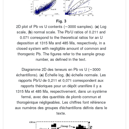
Fig. 3
2D plot of Pb vs U contents (∼3000 samples). (
a
) Log
scale, (
b
) normal scale. The Pb/U ratios of 0.211 and
0.071 correspond to the theoretical ratios for an U
deposition at 1315 Ma and 485 Ma, respectively, in a
closed system with negligible amount of common and
thorogenic Pb. The figures refer to the sample group
number, as defined in the text.
Diagramme 2D des teneurs en Pb vs U (∼3000
échantillons). (
a
) Échelle log, (
b
) échelle normale. Les
rapports Pb/U de 0,211 et 0,071 correspondent aux
rapports théoriques pour un dépôt uranifère il y a
1315 Ma et 485 Ma, respectivement, dans un système
fermé, avec des quantités de plomb commun et
thorogénique négligeables. Les chiffres font référence
aux numéros des groupes d'échantillons définis dans le
texte.