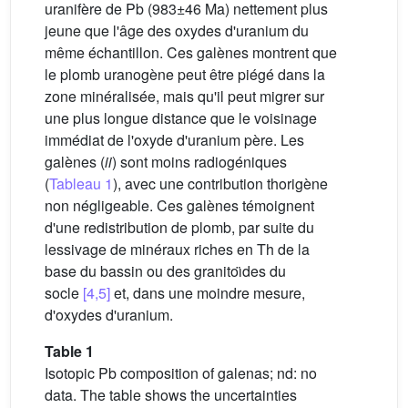
uranifère de Pb (983±46 Ma) nettement plus
jeune que l'âge des oxydes d'uranium du
même échantillon. Ces galènes montrent que
le plomb uranogène peut être piégé dans la
zone minéralisée, mais qu'il peut migrer sur
une plus longue distance que le voisinage
immédiat de l'oxyde d'uranium père. Les
galènes (
ii
) sont moins radiogéniques
(
Tableau 1
), avec une contribution thorigène
non négligeable. Ces galènes témoignent
d'une redistribution de plomb, par suite du
lessivage de minéraux riches en Th de la
base du bassin ou des granitoı̈des du
socle
[4,5]
et, dans une moindre mesure,
d'oxydes d'uranium.
Table 1
Isotopic Pb composition of galenas; nd: no
data. The table shows the uncertainties