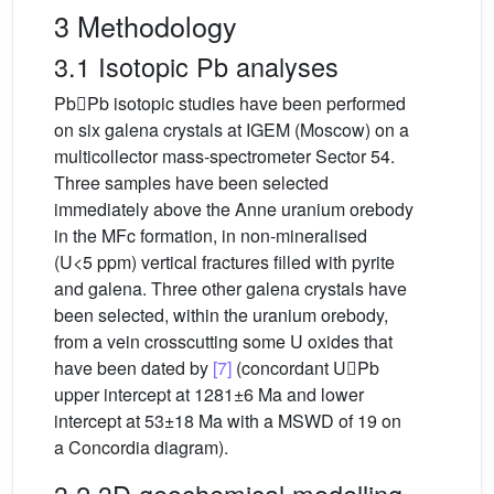
3 Methodology
3.1 Isotopic Pb analyses
PbPb isotopic studies have been performed
on six galena crystals at IGEM (Moscow) on a
multicollector mass-spectrometer Sector 54.
Three samples have been selected
immediately above the Anne uranium orebody
in the MFc formation, in non-mineralised
(U<5 ppm) vertical fractures filled with pyrite
and galena. Three other galena crystals have
been selected, within the uranium orebody,
from a vein crosscutting some U oxides that
have been dated by
[7]
(concordant UPb
upper intercept at 1281±6 Ma and lower
intercept at 53±18 Ma with a MSWD of 19 on
a Concordia diagram).
3.2 3D geochemical modelling