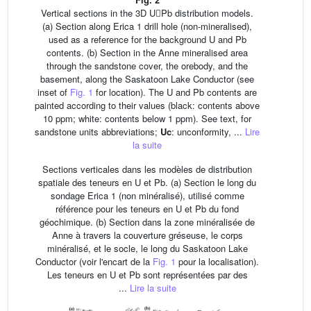
Vertical sections in the 3D UPb distribution models.
(a) Section along Erica 1 drill hole (non-mineralised),
used as a reference for the background U and Pb
contents. (b) Section in the Anne mineralised area
through the sandstone cover, the orebody, and the
basement, along the Saskatoon Lake Conductor (see
inset of
Fig. 1
for location). The U and Pb contents are
painted according to their values (black: contents above
10 ppm; white: contents below 1 ppm). See text, for
sandstone units abbreviations;
Uc
: unconformity, ...
Lire
la suite
Sections verticales dans les modèles de distribution
spatiale des teneurs en U et Pb. (a) Section le long du
sondage Erica 1 (non minéralisé), utilisé comme
référence pour les teneurs en U et Pb du fond
géochimique. (b) Section dans la zone minéralisée de
Anne à travers la couverture gréseuse, le corps
minéralisé, et le socle, le long du Saskatoon Lake
Conductor (voir l'encart de la
Fig. 1
pour la localisation).
Les teneurs en U et Pb sont représentées par des
...
Lire la suite