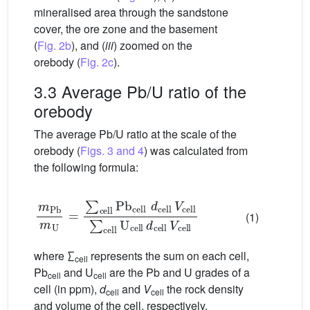
mineralised area through the sandstone
cover, the ore zone and the basement
(
Fig. 2b
), and (
iii
) zoomed on the
orebody (
Fig. 2c
).
3.3 Average Pb/U ratio of the
orebody
The average Pb/U ratio at the scale of the
orebody (
Figs. 3 and 4
) was calculated from
the following formula:
m
Pb
m
U
=
∑
cell
Pb
cell
d
cell
V
cell
∑
cell
U
cell
d
cell
V
c
(1)
where ∑
represents the sum on each cell,
cell
Pb
and U
are the Pb and U grades of a
cell
cell
cell (in ppm),
d
and
V
the rock density
cell
cell
and volume of the cell, respectively.