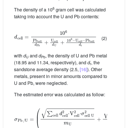
6
The density of a 10
gram cell was calculated
taking into account the U and Pb contents:
d
cell
=
10
6
Pb
U
cell
cell
-
Pb
d
Pb
cell
+
U
d
cell
r
d
U
+
10
6
-
(2)
with
d
and
d
, the density of U and Pb metal
U
Pb
(18.95 and 11.34, respectively), and
d
, the
r
sandstone average density (2.5,
[16]
). Other
metals, present in minor amounts compared to
U and Pb, were neglected.
The estimated error was calculated as follow:
σ
Pb
/
U
=
∑
cell
d
cell
2
·
V
cell
2
·
σ
cell
U
2
m
U
+
∑
cell
d
cel