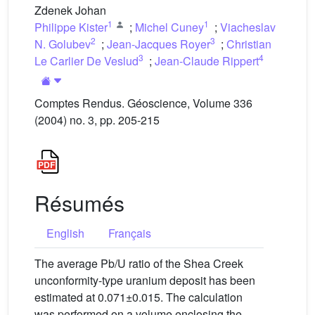
Zdenek Johan
1
1
Philippe Kister
;
Michel Cuney
;
Viacheslav
2
3
N. Golubev
;
Jean-Jacques Royer
;
Christian
3
4
Le Carlier De Veslud
;
Jean-Claude Rippert
Comptes Rendus. Géoscience, Volume 336
(2004) no. 3, pp. 205-215
Résumés
English
Français
The average Pb/U ratio of the Shea Creek
unconformity-type uranium deposit has been
estimated at 0.071±0.015. The calculation
was performed on a volume enclosing the