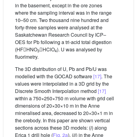
in the basement, except in the ore zones
where the sampling interval was in the range
10–50 cm. Two thousand nine hundred and
forty-three samples were analysed at the
Saskatchewan Research Council by ICP–
OES for Pb following a tri-acid total digestion
(HFHNO
HClO
). U was analysed by
3
4
fluorimetry.
The 3D distribution of U, Pb and Pb/U was
modelled with the GOCAD software
[17]
. The
values were interpolated in a 3D grid by the
Discrete Smooth Interpolation method
[17]
within a 750×250×750 m volume with grid cell
dimensions of 20×30×10 m in the Anne
mineralised area, decreased to 20×30×1 m in
the orebody. In this paper are shown vertical
sections across these 3D models: (
i
) along
Erica 1 drill hole (
Fig. 2a
), (
ii
) in the Anne