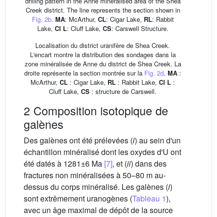
drilling pattern in the Anne mineralised area of the Shea
Creek district. The line represents the section shown in
Fig. 2b
.
MA
: McArthur,
CL
: Cigar Lake,
RL
: Rabbit
Lake,
Cl L
: Cluff Lake,
CS
: Carswell Structure.
Localisation du district uranifère de Shea Creek.
L'encart montre la distribution des sondages dans la
zone minéralisée de Anne du district de Shea Creek. La
droite représente la section montrée sur la
Fig. 2d
.
MA
:
McArthur,
CL
: Cigar Lake,
RL
: Rabbit Lake,
Cl L
:
Cluff Lake,
CS
: structure de Carswell.
2 Composition isotopique de
galènes
Des galènes ont été prélevées (
i
) au sein d'un
échantillon minéralisé dont les oxydes d'U ont
été datés à 1281±6 Ma
[7]
, et (
ii
) dans des
fractures non minéralisées à 50–80 m au-
dessus du corps minéralisé. Les galènes (
i
)
sont extrêmement uranogènes (
Tableau 1
),
avec un âge maximal de dépôt de la source